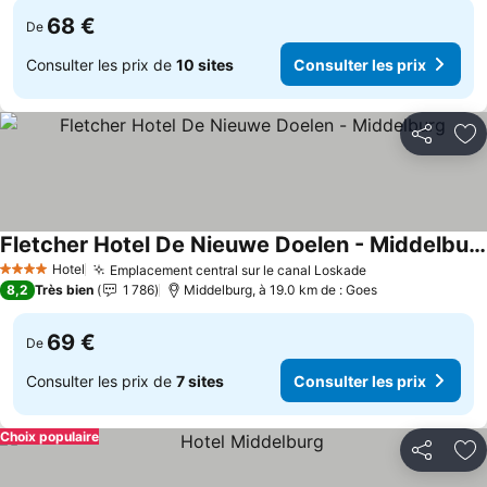
68 €
De
Consulter les prix de
10 sites
Consulter les prix
Partager
Aj
Fletcher Hotel De Nieuwe Doelen - Middelburg
Consulter les prix
Hotel
Emplacement central sur le canal Loskade
Consulter les p
4 Étoiles
8,2
Très bien
1 786
Middelburg, à 19.0 km de : Goes
69 €
De
Consulter les prix de
7 sites
Consulter les prix
Choix populaire
Partager
Aj