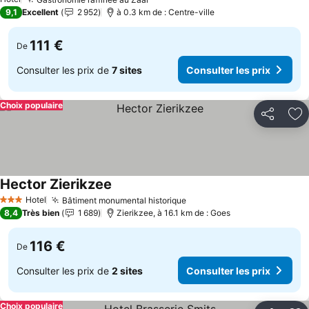
Consulter les prix
9,1
Excellent
2 952
à 0.3 km de : Centre-ville
111 €
De
Consulter les prix de
7 sites
Consulter les prix
Choix populaire
Partager
Aj
Hector Zierikzee
Consulter les prix
Hotel
Bâtiment monumental historique
Consulter les prix
3 Étoiles
8,4
Très bien
1 689
Zierikzee, à 16.1 km de : Goes
116 €
De
Consulter les prix de
2 sites
Consulter les prix
Choix populaire