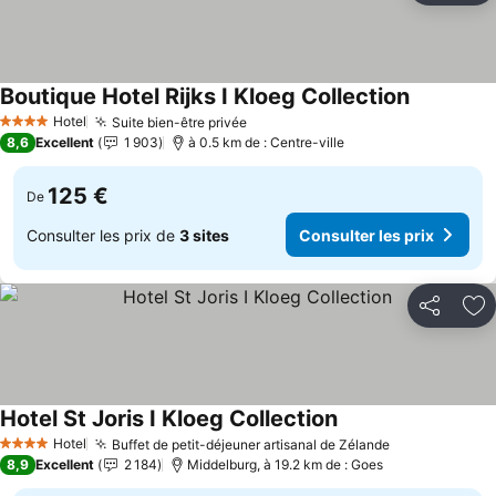
Boutique Hotel Rijks I Kloeg Collection
Consulter 
Hotel
Suite bien-être privée
Consulter les prix
4 Étoiles
8,6
Excellent
1 903
à 0.5 km de : Centre-ville
125 €
De
Consulter les prix de
3 sites
Consulter les prix
Partager
Aj
Hotel St Joris I Kloeg Collection
Consulter les prix
Hotel
Buffet de petit-déjeuner artisanal de Zélande
Consulter les
4 Étoiles
8,9
Excellent
2 184
Middelburg, à 19.2 km de : Goes