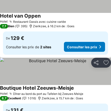
Hotel van Oppen
Consulter les prix
Hotel
Restaurant Oassis avec cuisine variée
Consulter les prix
7,7
Bien
395
Zierikzee, à 16.2 km de : Goes
129 €
De
Consulter les prix de
2 sites
Consulter les prix
Partager
Aj
Boutique Hotel Zeeuws-Meisje
Consulter les prix
Hotel
Dîner au bord du port au Tafelen bij Zeeuws Meisje
Consulter les p
8,7
Excellent
1 016
Zierikzee, à 15.7 km de : Goes
131 €
De