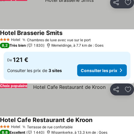
Partager
Aj
Hotel Brasserie Smits
Consulter les prix
Hotel
Chambres de luxe avec vue sur le port
Consulter les prix
3 Étoiles
8,2
Très bien
1 830
Wemeldinge, à 7.7 km de : Goes
121 €
De
Consulter les prix de
3 sites
Consulter les prix
Choix populaire
Partager
Aj
Hotel Cafe Restaurant de Kroon
Consulter les prix
Hotel
Terrasse de rue confortable
Consulter les prix
3 Étoiles
8,8
Excellent
1 440
Wissenkerke, à 13.3 km de : Goes