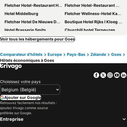
Fletcher Hotel-Restaurant Het Veerse Meer
Fletcher Hotel-Restaurant Middelburg
Hotel Middelburg
Fletcher Wellness-Hotel Kamperduinen
Fletcher Hotel De Nieuwe Doelen - Middelburg
Boutique Hotel Rijks I Kloeg Collection
Hotel Brasserie Smits
Churchill hotel Terneuzen
Hotel Katoen
Boutique Hotel The Roosevelt
Voir tous les hébergements pour Goes
Bed en Brood - Veere
Rijksmonument Hotel de Sprenck
Comparateur d'hôtels
Europe
Pays-Bas
Zélande
Goes
Mondragon
Hotel St Joris I Kloeg Collection
Hôtels économiques à Goes
Slot Oostende
Romantik Hotel Auberge de Campveerse Toren
Boutique Hotel Jersey
Hotel Veere
Facebook
Twitter
Insta
Yo
Fletcher Hotel-Restaurant Arneville-Middelburg
Hotel Bruno
Choisissez votre pays
Boutique Hotel Zeeuws-Meisje
Le Beau Rivage
Hotel Residentie Douwe Kercke
Cityhotel Wood
Ajouter sur Google
Retrouvez facilement nos résultats :
Boetiek hotel de Zilte Zeeuw
Hotel Cafe Restaurant de Kroon
ajoutez trivago comme source
Hector Zierikzee
Hotel De Heeren
préférée sur Google.
Entreprise
Hotel De Grote Kade
Hotel Loskade 45