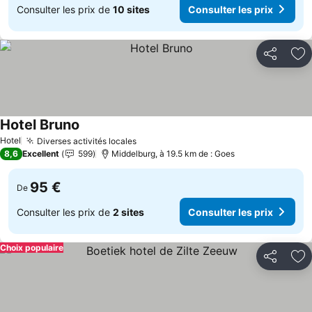
Consulter les prix de
10 sites
Consulter les prix
Partager
Aj
Hotel Bruno
Consulter les prix
Hotel
Diverses activités locales
Consulter les prix
8,6
Excellent
599
Middelburg, à 19.5 km de : Goes
95 €
De
Consulter les prix de
2 sites
Consulter les prix
Choix populaire
Partager
Aj