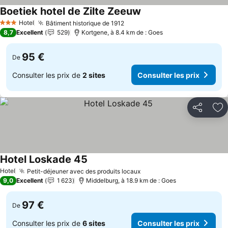
Boetiek hotel de Zilte Zeeuw
Consulter les prix
Hotel
Bâtiment historique de 1912
Consulter les prix
3 Étoiles
8,7
Excellent
529
Kortgene, à 8.4 km de : Goes
95 €
De
Consulter les prix de
2 sites
Consulter les prix
Partager
Aj
Hotel Loskade 45
Consulter les prix
Hotel
Petit-déjeuner avec des produits locaux
Consulter les prix
9,0
Excellent
1 623
Middelburg, à 18.9 km de : Goes
97 €
De
Consulter les prix de
6 sites
Consulter les prix