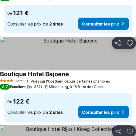
121 €
De
Consulter les prix de
2 sites
Consulter les prix
Partager
Aj
Boutique Hotel Bajoene
Consulter les prix
Hotel
Vues sur l'Oostkerk depuis certaines chambres
Consulter l
4 Étoiles
8,7
Excellent
387
Middelburg, à 18.8 km de : Goes
122 €
De
Consulter les prix de
2 sites
Consulter les prix
Partager
Aj