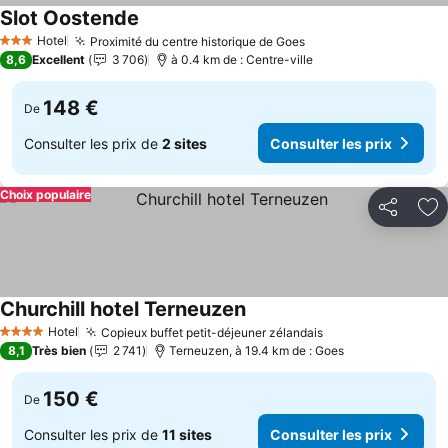
Slot Oostende
Consulter les prix
Hotel
Proximité du centre historique de Goes
Consulter les prix
3 Étoiles
8,6
Excellent
3 706
à 0.4 km de : Centre-ville
148 €
De
Consulter les prix de
2 sites
Consulter les prix
Choix populaire
Partager
Aj
Churchill hotel Terneuzen
Consulter les prix
Hotel
Copieux buffet petit-déjeuner zélandais
Consulter les pri
4 Étoiles
8,1
Très bien
2 741
Terneuzen, à 19.4 km de : Goes
150 €
De
Consulter les prix de
11 sites
Consulter les prix