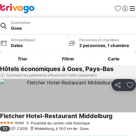
Favoris
Se con
Me
Destination
Goes
Arrivée/départ
Personnes et chambres
Dates
2 personnes, 1 chambre
Trier
Filtrer
Carte
Hôtels économiques à Goes, Pays-Bas
Comment les paiements influencent notre classement
Partager
Aj
Fletcher Hotel-Restaurant Middelburg
Consulter 
Hotel
Proximité du centre-ville historique
Consulter les prix
4 Étoiles
7,1
2 509
Middelburg, à 19.0 km de : Goes