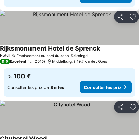
Partager
Aj
Rijksmonument Hotel de Sprenck
Consulter les pri
Hotel
Emplacement au bord du canal Seissingel
Consulter les prix
9,0
Excellent
2 515
Middelburg, à 19.7 km de : Goes
100 €
De
Consulter les prix de
8 sites
Consulter les prix
Partager
Aj
Cityhotel Wood