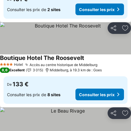
Consulter les prix de
2 sites
Consulter les prix
Partager
Aj
Boutique Hotel The Roosevelt
Consulter les prix
Hotel
Accès au centre historique de Middelburg
Consulter les p
4 Étoiles
8,6
Excellent
3 015
Middelburg, à 19.3 km de : Goes
133 €
De
Consulter les prix de
8 sites
Consulter les prix
Partager
Aj