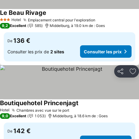
Le Beau Rivage
Consulter les prix
Hotel
Emplacement central pour l'exploration
Consulter les prix
3 Étoiles
9,2
Excellent
585
Middelburg, à 19.0 km de : Goes
136 €
De
Consulter les prix de
2 sites
Consulter les prix
Partager
Aj
Boutiquehotel Princenjagt
Consulter les prix
Hotel
Chambres avec vue sur le port
Consulter les prix
9,0
Excellent
1 053
Middelburg, à 18.6 km de : Goes
142 €
De