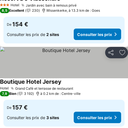
Consulter les prix
Hotel
Jardin avec bain à remous privé
Consulter les prix
3 Étoiles
8,5
Excellent
230
Wissenkerke, à 13.3 km de : Goes
154 €
De
Consulter les prix de
2 sites
Consulter les prix
Partager
Aj
Boutique Hotel Jersey
Consulter les prix
Hotel
Grand Café et terrasse de restaurant
Consulter les prix
7,9
Bien
3 192
à 0.2 km de : Centre-ville
157 €
De
Consulter les prix de
3 sites
Consulter les prix