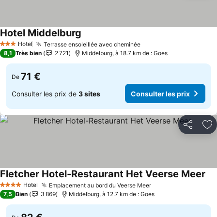
Hotel Middelburg
Consulter les prix
Hotel
Terrasse ensoleillée avec cheminée
Consulter les prix
3 Étoiles
8,1
Très bien
2 721
Middelburg, à 18.7 km de : Goes
71 €
De
Consulter les prix de
3 sites
Consulter les prix
Partager
Aj
Fletcher Hotel-Restaurant Het Veerse Meer
Con
Hotel
Emplacement au bord du Veerse Meer
Consulter les prix
4 Étoiles
7,5
Bien
3 869
Middelburg, à 12.7 km de : Goes