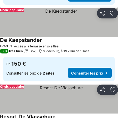
Choix populaire
Partager
Aj
De Kaepstander
Consulter les prix
Hotel
Accès à la terrasse ensoleillée
Consulter les prix
8,3
Très bien
352
Middelburg, à 19.2 km de : Goes
150 €
De
Consulter les prix de
2 sites
Consulter les prix
Choix populaire
Partager
Aj
Resort De Vlasschure