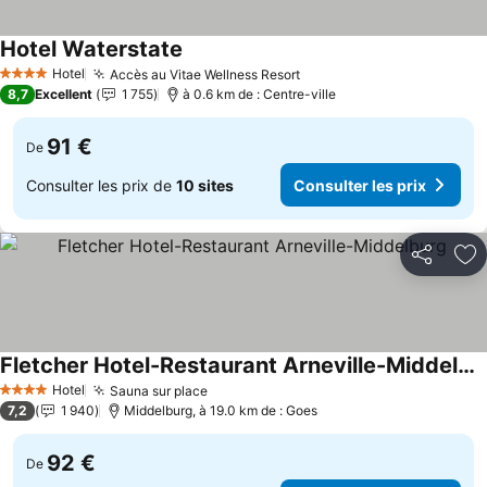
Hotel Waterstate
Consulter les prix
Hotel
Accès au Vitae Wellness Resort
Consulter les prix
4 Étoiles
8,7
Excellent
1 755
à 0.6 km de : Centre-ville
91 €
De
Consulter les prix de
10 sites
Consulter les prix
Partager
Aj
Fletcher Hotel-Restaurant Arneville-Middelburg
Consulter les prix
Hotel
Sauna sur place
Consulter les prix
4 Étoiles
7,2
1 940
Middelburg, à 19.0 km de : Goes
92 €
De