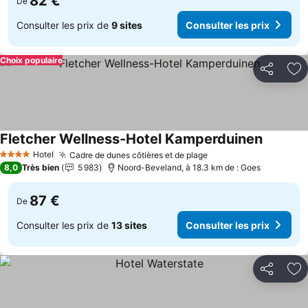
82 €
De
Consulter les prix de
9 sites
Consulter les prix
Choix populaire
Partager
Aj
Fletcher Wellness-Hotel Kamperduinen
Consulter
Hotel
Cadre de dunes côtières et de plage
Consulter les prix
4 Étoiles
8,0
Très bien
5 983
Noord-Beveland, à 18.3 km de : Goes
87 €
De
Consulter les prix de
13 sites
Consulter les prix
Partager
Aj