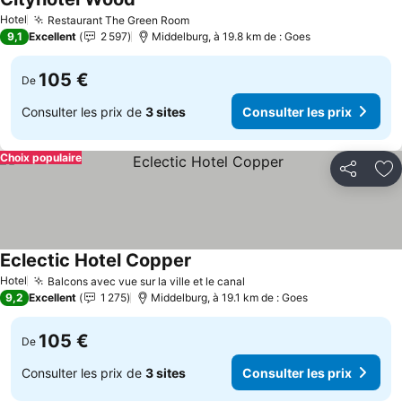
Consulter les prix
Hotel
Restaurant The Green Room
Consulter les prix
9,1
Excellent
2 597
Middelburg, à 19.8 km de : Goes
105 €
De
Consulter les prix de
3 sites
Consulter les prix
Choix populaire
Partager
Aj
Eclectic Hotel Copper
Consulter les prix
Hotel
Balcons avec vue sur la ville et le canal
Consulter les prix
9,2
Excellent
1 275
Middelburg, à 19.1 km de : Goes
105 €
De
Consulter les prix de
3 sites
Consulter les prix