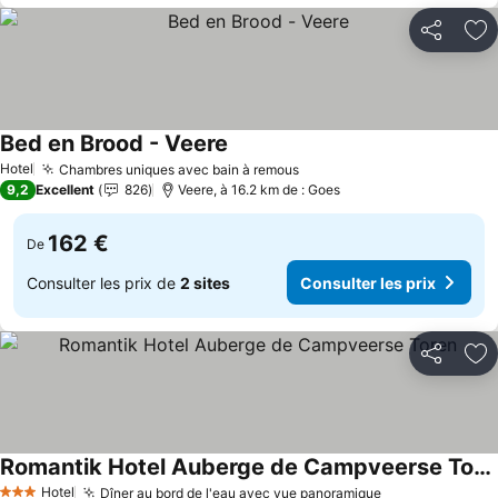
Partager
Aj
Bed en Brood - Veere
Consulter les prix
Hotel
Chambres uniques avec bain à remous
Consulter les prix
9,2
Excellent
826
Veere, à 16.2 km de : Goes
162 €
De
Consulter les prix de
2 sites
Consulter les prix
Partager
Aj
Romantik Hotel Auberge de Campveerse Toren
Consulter les prix
Hotel
Dîner au bord de l'eau avec vue panoramique
Consulter les 