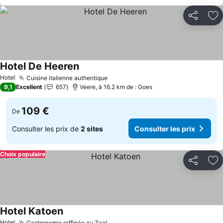
Partager
Aj
Hotel De Heeren
Consulter les prix
Hotel
Cuisine italienne authentique
Consulter les prix
9,1
Excellent
657
Veere, à 16.2 km de : Goes
109 €
De
Consulter les prix de
2 sites
Consulter les prix
Choix populaire
Partager
Aj
Hotel Katoen
Consulter les prix
Hotel
Gastronomie raffinée au Zaal