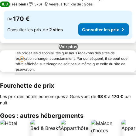
3 Étoiles
8,3
Très bien
576
Veere, à 16.1 km de : Goes
170 €
De
Consulter les prix de
2 sites
Consulter les prix
Voir plus
Les prix et les disponibilités que nous recevons des sites de
réservation changent constamment. Par conséquent, il se peut que
l’offre affichée sur trivago ne soit pas la même que celle du site de
réservation.
Fourchette de prix
Les prix des hôtels économiques à Goes vont de
‎68 €
à
‎170 €
par
nuit.
Goes : autres hébergements