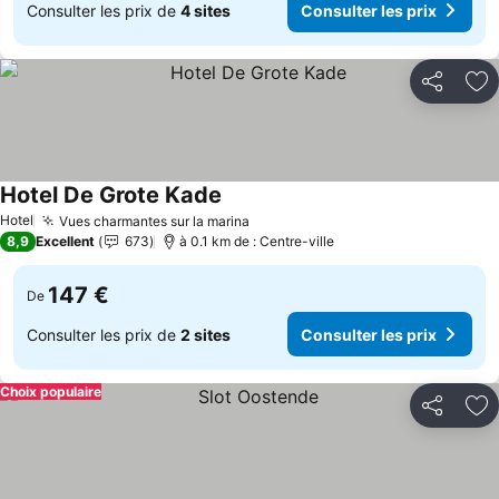
Consulter les prix de
4 sites
Consulter les prix
Partager
Aj
Hotel De Grote Kade
Consulter les prix
Hotel
Vues charmantes sur la marina
Consulter les prix
8,9
Excellent
673
à 0.1 km de : Centre-ville
147 €
De
Consulter les prix de
2 sites
Consulter les prix
Choix populaire
Partager
Aj