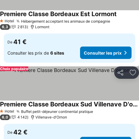
Premiere Classe Bordeaux Est Lormont
Hotel
Hébergement acceptant les animaux de compagnie
1 Étoiles
6,3
2 813
Lormont
41 €
De
Consulter les prix de
6 sites
Consulter les prix
Choix populaire
Partager
Aj
Premiere Classe Bordeaux Sud Villenave D'ornon
Hotel
Buffet petit-déjeuner continental pratique
1 Étoiles
6,0
4 142
Villenave-d'Ornon
42 €
De