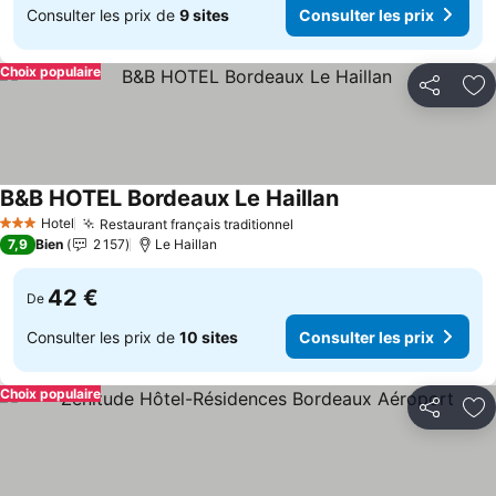
Consulter les prix de
9 sites
Consulter les prix
Choix populaire
Partager
Aj
B&B HOTEL Bordeaux Le Haillan
Hotel
Restaurant français traditionnel
3 Étoiles
7,9
Bien
2 157
Le Haillan
42 €
De
Consulter les prix de
10 sites
Consulter les prix
Choix populaire
Partager
Aj