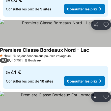
40 €
De
Consulter les prix de
9 sites
Consulter les prix
Partager
Aj
Premiere Classe Bordeaux Nord - Lac
Hotel
Séjour économique pour les voyageurs
1 Étoiles
6,1
3 757
Bordeaux
41 €
De
Consulter les prix de
10 sites
Consulter les prix
Partager
Aj