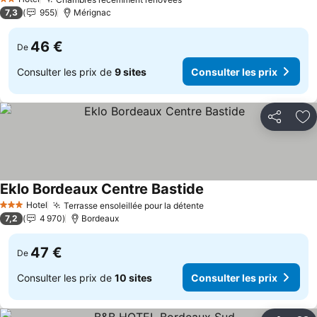
2 Étoiles
7,3
955
Mérignac
46 €
De
Consulter les prix de
9 sites
Consulter les prix
Partager
Aj
Eklo Bordeaux Centre Bastide
Hotel
Terrasse ensoleillée pour la détente
3 Étoiles
7,2
4 970
Bordeaux
47 €
De
Consulter les prix de
10 sites
Consulter les prix