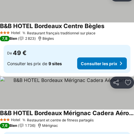
B&B HOTEL Bordeaux Centre Bègles
Hotel
Restaurant français traditionnel sur place
3 Étoiles
7,8
Bien
2 823
Bègles
49 €
De
Consulter les prix de
9 sites
Consulter les prix
Partager
Aj
B&B HOTEL Bordeaux Mérignac Cadera Aéroport
Hotel
Restaurant et centre de fitness partagés
3 Étoiles
7,6
Bien
1 736
Mérignac