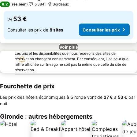
3 Étoiles
8,2
Très bien
5 384
Bordeaux
53 €
De
Consulter les prix de
8 sites
Consulter les prix
Voir plus
Les prix et les disponibilités que nous recevons des sites de
réservation changent constamment. Par conséquent, il se peut que
l’offre affichée sur trivago ne soit pas la même que celle du site de
réservation.
Fourchette de prix
Les prix des hôtels économiques à Gironde vont de
‎27 €
à
‎53 €
par
nuit.
Gironde : autres hébergements