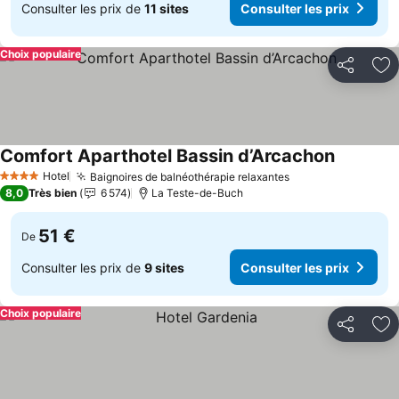
Consulter les prix de
11 sites
Consulter les prix
Choix populaire
Partager
Aj
Comfort Aparthotel Bassin d’Arcachon
Hotel
Baignoires de balnéothérapie relaxantes
4 Étoiles
8,0
Très bien
6 574
La Teste-de-Buch
51 €
De
Consulter les prix de
9 sites
Consulter les prix
Choix populaire
Partager
Aj