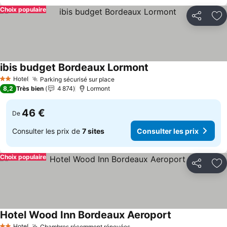
Choix populaire
Partager
Aj
ibis budget Bordeaux Lormont
Hotel
Parking sécurisé sur place
2 Étoiles
8,2
Très bien
4 874
Lormont
46 €
De
Consulter les prix de
7 sites
Consulter les prix
Choix populaire
Partager
Aj
Hotel Wood Inn Bordeaux Aeroport
Hotel
Chambres récemment rénovées