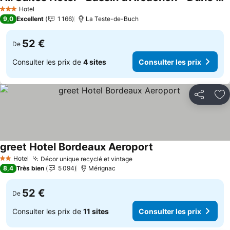
Hotel
3 Étoiles
9,0
Excellent
1 166
La Teste-de-Buch
52 €
De
Consulter les prix de
4 sites
Consulter les prix
Partager
Aj
greet Hotel Bordeaux Aeroport
Hotel
Décor unique recyclé et vintage
2 Étoiles
8,4
Très bien
5 094
Mérignac
52 €
De
Consulter les prix de
11 sites
Consulter les prix