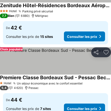
Zenitude Hôtel-Résidences Bordeaux Aéroport
Hotel
Parking privé sécurisé
3 Étoiles
7,7
Bien
6 880
Mérignac
42 €
De
Consulter les prix de
15 sites
Consulter les prix
Choix populaire
Partager
Aj
Premiere Classe Bordeaux Sud - Pessac Becquerel
Hotel
Un séjour économique avec le confort essentiel
1 Étoiles
5,4
4 620
Pessac
44 €
De
Consulter les prix de
7 sites
Consulter les prix