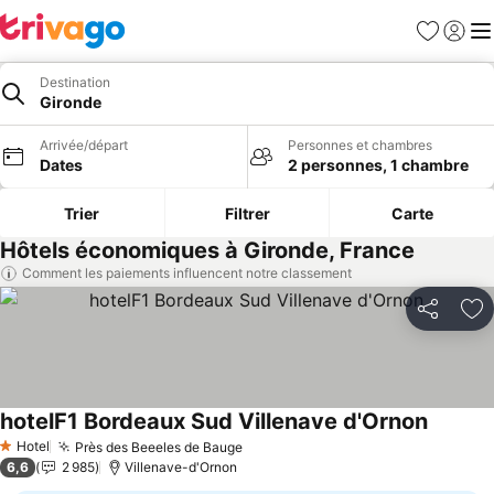
Favoris
Se con
Me
Destination
Gironde
Arrivée/départ
Personnes et chambres
Dates
2 personnes, 1 chambre
Trier
Filtrer
Carte
Hôtels économiques à Gironde, France
Comment les paiements influencent notre classement
Partager
Aj
hotelF1 Bordeaux Sud Villenave d'Ornon
Hotel
Près des Beeeles de Bauge
1 Étoiles
6,6
2 985
Villenave-d'Ornon