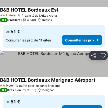
B&B HOTEL Bordeaux Est
Hotel
Proximité de l'Arkéa Arena
3 Étoiles
9,1
Excellent
4 640
Tresses
51 €
De
Consulter les prix de
11 sites
Consulter les prix
Partager
Aj
B&B HOTEL Bordeaux Mérignac Aéroport
Hotel
Buffet petit-déjeuner à volonté
2 Étoiles
8,1
Très bien
3 336
Mérignac
51 €
De