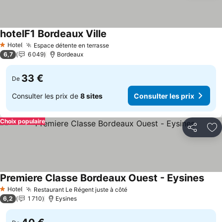
hotelF1 Bordeaux Ville
Hotel
Espace détente en terrasse
1 Étoiles
6,7
6 049
Bordeaux
33 €
De
Consulter les prix de
8 sites
Consulter les prix
Choix populaire
Partager
Aj
Premiere Classe Bordeaux Ouest - Eysines
Hotel
Restaurant Le Régent juste à côté
1 Étoiles
6,2
1 710
Eysines