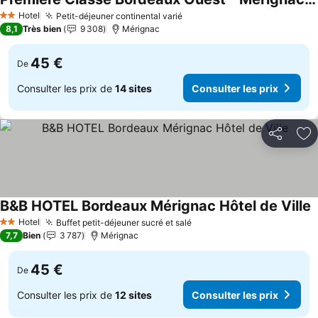
Hotel
Petit-déjeuner continental varié
2 Étoiles
8,1
Très bien
9 308
Mérignac
45 €
De
Consulter les prix de
14 sites
Consulter les prix
Partager
Aj
B&B HOTEL Bordeaux Mérignac Hôtel de Ville
Hotel
Buffet petit-déjeuner sucré et salé
2 Étoiles
7,7
Bien
3 787
Mérignac
45 €
De
Consulter les prix de
12 sites
Consulter les prix