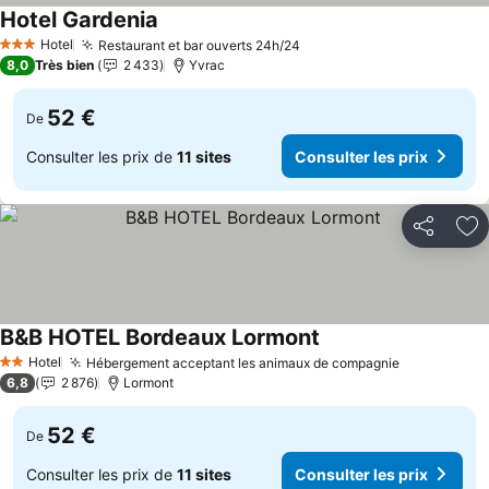
Hotel Gardenia
Hotel
Restaurant et bar ouverts 24h/24
3 Étoiles
8,0
Très bien
2 433
Yvrac
52 €
De
Consulter les prix de
11 sites
Consulter les prix
Partager
Aj
B&B HOTEL Bordeaux Lormont
Hotel
Hébergement acceptant les animaux de compagnie
2 Étoiles
6,8
2 876
Lormont
52 €
De
Consulter les prix de
11 sites
Consulter les prix