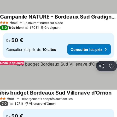
Campanile NATURE - Bordeaux Sud Gradignan Talence
Hotel
Restaurant buffet sur place
3 Étoiles
8,0
Très bien
1 708
Gradignan
50 €
De
Consulter les prix de
10 sites
Consulter les prix
Choix populaire
Partager
Aj
ibis budget Bordeaux Sud Villenave d'Ornon
Hotel
Hébergements adaptés aux familles
2 Étoiles
7,0
1 271
Villenave-d'Ornon
50 €
De