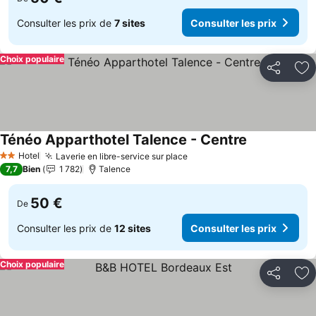
Consulter les prix de
7 sites
Consulter les prix
Choix populaire
Partager
Aj
Ténéo Apparthotel Talence - Centre
Hotel
Laverie en libre-service sur place
2 Étoiles
7,7
Bien
1 782
Talence
50 €
De
Consulter les prix de
12 sites
Consulter les prix
Choix populaire
Partager
Aj