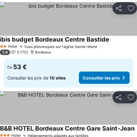
Partager
Aj
ibis budget Bordeaux Centre Bastide
Hotel
Vues pittoresques sur l'église Sainte-Marie
2 Étoiles
7,4
5 770
Bordeaux
53 €
De
Consulter les prix de
10 sites
Consulter les prix
Partager
Aj
B&B HOTEL Bordeaux Centre Gare Saint-Jean
Hotel
Hébergements adaptés aux familles