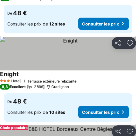
48 €
De
Consulter les prix de
12 sites
Consulter les prix
Partager
Aj
Enight
Hotel
Terrasse extérieure relaxante
3 Étoiles
8,8
Excellent
2 896
Gradignan
48 €
De
Consulter les prix de
10 sites
Consulter les prix
Choix populaire
Partager
Aj