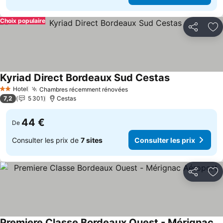
Choix populaire
Partager
Aj
Kyriad Direct Bordeaux Sud Cestas
Hotel
Chambres récemment rénovées
2 Étoiles
7,2
5 301
Cestas
44 €
De
Consulter les prix de
7 sites
Consulter les prix
Partager
Aj
Premiere Classe Bordeaux Ouest - Mérignac Aéroport