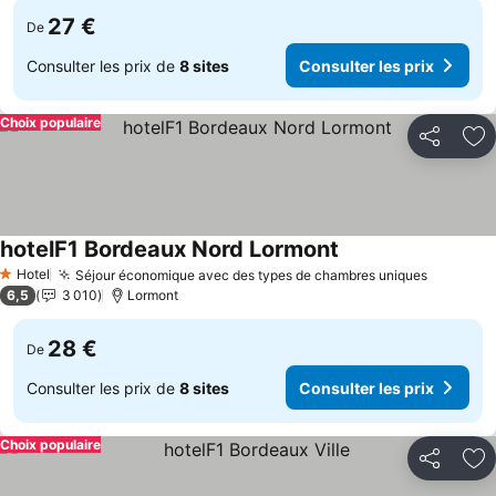
27 €
De
Consulter les prix de
8 sites
Consulter les prix
Choix populaire
Partager
Aj
hotelF1 Bordeaux Nord Lormont
Hotel
Séjour économique avec des types de chambres uniques
1 Étoiles
6,5
3 010
Lormont
28 €
De
Consulter les prix de
8 sites
Consulter les prix
Choix populaire
Partager
Aj