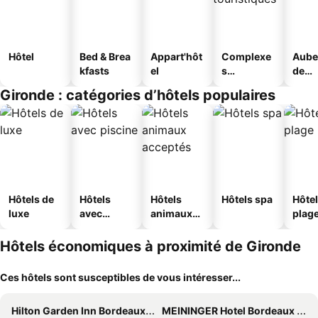
Hôtel
Bed & Brea
Appart'hôt
Complexe
Aube
kfasts
el
s
de
touristique
jeun
Gironde : catégories d’hôtels populaires
s
Hôtels de
Hôtels
Hôtels
Hôtels spa
Hôtel
luxe
avec
animaux
plag
piscine
acceptés
Hôtels économiques à proximité de Gironde
Ces hôtels sont susceptibles de vous intéresser...
Hilton Garden Inn Bordeaux Centre
MEININGER Hotel Bordeaux Gare Saint-jean