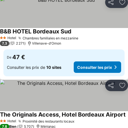
Partager
Aj
B&B HOTEL Bordeaux Sud
Hotel
Chambres familiales en mezzanine
2 Étoiles
7,3
2 271
Villenave-d'Ornon
47 €
De
Consulter les prix de
10 sites
Consulter les prix
Partager
Aj
The Originals Access, Hotel Bordeaux Airport
Hotel
Proximité des restaurants locaux
2 Étoiles
7,8
Bien
5 707
Mérignac