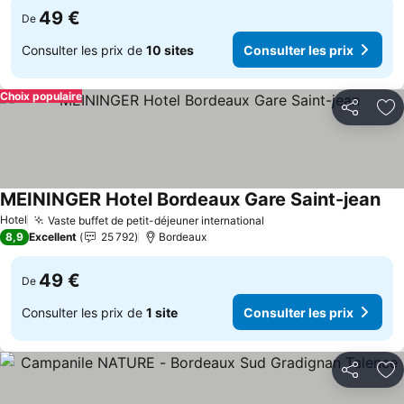
49 €
De
Consulter les prix de
10 sites
Consulter les prix
Choix populaire
Partager
Aj
MEININGER Hotel Bordeaux Gare Saint-jean
Hotel
Vaste buffet de petit-déjeuner international
8,9
Excellent
25 792
Bordeaux
49 €
De
Consulter les prix de
1 site
Consulter les prix
Partager
Aj