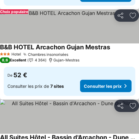
Choix populaire
Partager
Aj
B&B HOTEL Arcachon Gujan Mestras
Hotel
Chambres insonorisées
3 Étoiles
8,6
Excellent
4 364
Gujan-Mestras
52 €
De
Consulter les prix de
7 sites
Consulter les prix
Partager
Aj
All Suites Hôtel - Bassin d'Arcachon - Dune du Pilat