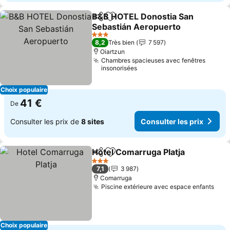
B&B HOTEL Donostia San
Partager
Ajouter à mes favoris
Sebastián Aeropuerto
3 Étoiles
8,2
Très bien
7 597
Oiartzun
Chambres spacieuses avec fenêtres
insonorisées
Choix populaire
41 €
De
Consulter les prix de
8 sites
Consulter les prix
Hotel Comarruga Platja
Partager
Ajouter à mes favoris
3 Étoiles
7,1
3 987
Comarruga
Piscine extérieure avec espace enfants
Choix populaire