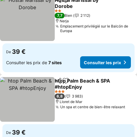
Hostal Marissal by
Partager
Ajouter à mes favoris
Dorobe
2 Étoiles
7,7
Bien
2 112
Nerja
Emplacement privilégié sur le Balcón de
Europa
39 €
De
Consulter les prix de
7 sites
Consulter les prix
htop Palm Beach & SPA
Partager
Ajouter à mes favoris
#htopEnjoy
3 Étoiles
6,8
3 983
Lloret de Mar
Un spa et centre de bien-être relaxant
39 €
De