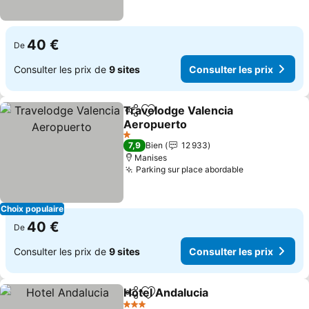
40 €
De
Consulter les prix de
9 sites
Consulter les prix
Travelodge Valencia
Partager
Ajouter à mes favoris
Aeropuerto
1 Étoiles
7,9
Bien
12 933
Manises
Parking sur place abordable
Choix populaire
40 €
De
Consulter les prix de
9 sites
Consulter les prix
Hotel Andalucia
Partager
Ajouter à mes favoris