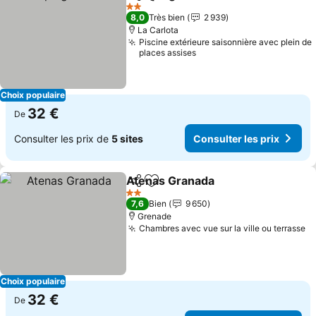
Partager
Ajouter à mes favoris
2 Étoiles
8,0
Très bien
2 939
La Carlota
Piscine extérieure saisonnière avec plein de
places assises
Choix populaire
32 €
De
Consulter les prix de
5 sites
Consulter les prix
Atenas Granada
Partager
Ajouter à mes favoris
2 Étoiles
7,6
Bien
9 650
Grenade
Chambres avec vue sur la ville ou terrasse
Choix populaire
32 €
De