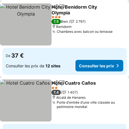
Hotel Benidorm City
Partager
Ajouter à mes favoris
Olympia
3 Étoiles
7,5
Bien
2 767
Benidorm
Chambres avec balcon ou terrasse
37 €
De
Consulter les prix de
12 sites
Consulter les prix
Hotel Cuatro Caños
Partager
Ajouter à mes favoris
2 Étoiles
7,4
1 407
Alcalá de Henares
Porte d'entrée d'une ville classée au
patrimoine mondial