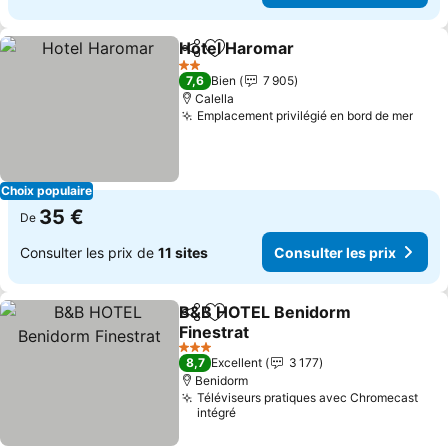
Hotel Haromar
Partager
Ajouter à mes favoris
2 Étoiles
7,6
Bien
7 905
Calella
Emplacement privilégié en bord de mer
Choix populaire
35 €
De
Consulter les prix de
11 sites
Consulter les prix
B&B HOTEL Benidorm
Partager
Ajouter à mes favoris
Finestrat
3 Étoiles
8,7
Excellent
3 177
Benidorm
Téléviseurs pratiques avec Chromecast
intégré