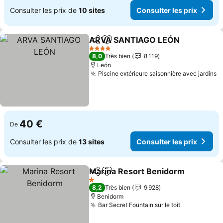
Consulter les prix de
10 sites
Consulter les prix
ARVA SANTIAGO LEÓN
Partager
Ajouter à mes favoris
4 Étoiles
8,0
Très bien
8 119
León
Piscine extérieure saisonnière avec jardins
40 €
De
Consulter les prix de
13 sites
Consulter les prix
Marina Resort Benidorm
Partager
Ajouter à mes favoris
1 Étoiles
8,2
Très bien
9 928
Benidorm
Bar Secret Fountain sur le toit