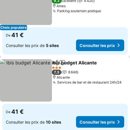
9,3
Excellent
4 420
Ames
Parking souterrain pratique
Choix populaire
41 €
De
Consulter les prix de
5 sites
Consulter les prix
ibis budget Alicante
Partager
Ajouter à mes favoris
3 Étoiles
7,3
8 646
Alicante
Services de bar et de restaurant 24h/24
41 €
De
Consulter les prix de
10 sites
Consulter les prix