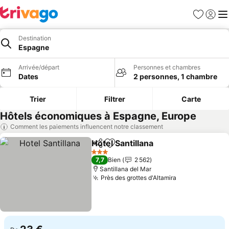
Favoris
Se con
Me
Destination
Espagne
Arrivée/départ
Personnes et chambres
Dates
2 personnes, 1 chambre
Trier
Filtrer
Carte
Hôtels économiques à Espagne, Europe
Comment les paiements influencent notre classement
Hotel Santillana
Partager
Ajouter à mes favoris
3 Étoiles
7,7
Bien
2 562
Santillana del Mar
Près des grottes d'Altamira