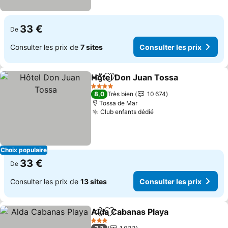
33 €
De
Consulter les prix de
7 sites
Consulter les prix
Hôtel Don Juan Tossa
Partager
Ajouter à mes favoris
4 Étoiles
8,0
Très bien
10 674
Tossa de Mar
Club enfants dédié
Choix populaire
33 €
De
Consulter les prix de
13 sites
Consulter les prix
Alda Cabanas Playa
Partager
Ajouter à mes favoris
3 Étoiles