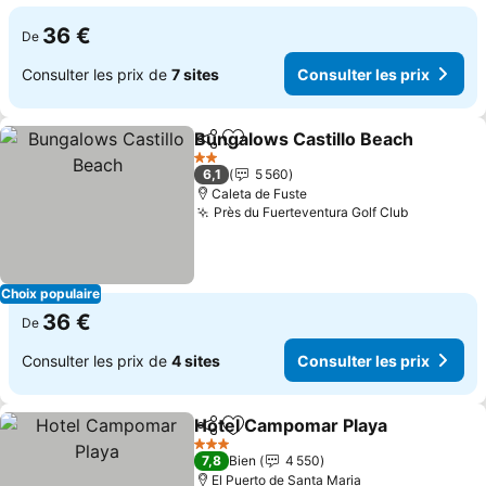
36 €
De
Consulter les prix de
7 sites
Consulter les prix
Bungalows Castillo Beach
Partager
Ajouter à mes favoris
2 Étoiles
6,1
5 560
Caleta de Fuste
Près du Fuerteventura Golf Club
Choix populaire
36 €
De
Consulter les prix de
4 sites
Consulter les prix
Hotel Campomar Playa
Partager
Ajouter à mes favoris
3 Étoiles
7,8
Bien
4 550
El Puerto de Santa Maria