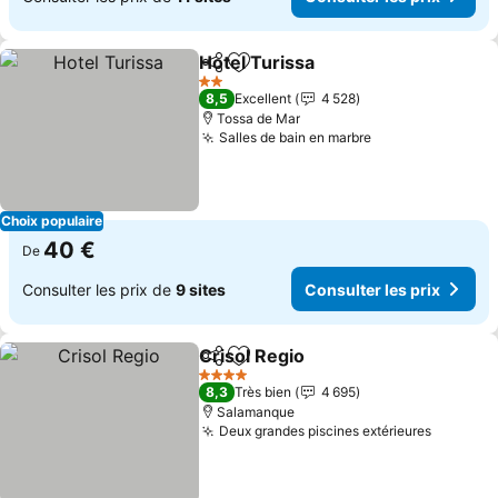
Hotel Turissa
Partager
Ajouter à mes favoris
2 Étoiles
8,5
Excellent
4 528
Tossa de Mar
Salles de bain en marbre
Choix populaire
40 €
De
Consulter les prix de
9 sites
Consulter les prix
Crisol Regio
Partager
Ajouter à mes favoris
4 Étoiles
8,3
Très bien
4 695
Salamanque
Deux grandes piscines extérieures