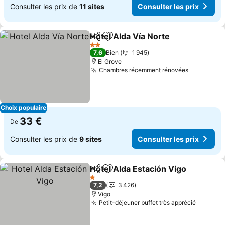
Consulter les prix de
11 sites
Consulter les prix
Hotel Alda Vía Norte
Partager
Ajouter à mes favoris
2 Étoiles
7,6
Bien
1 945
El Grove
Chambres récemment rénovées
Choix populaire
33 €
De
Consulter les prix de
9 sites
Consulter les prix
Hotel Alda Estación Vigo
Partager
Ajouter à mes favoris
1 Étoiles
7,2
3 426
Vigo
Petit-déjeuner buffet très apprécié