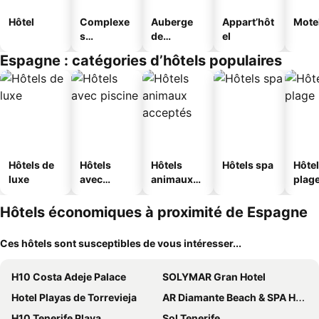
Hôtel
Complexe
Auberge
Appart’hôt
Mote
s
de
el
touristique
jeunesse
Espagne : catégories d’hôtels populaires
s
Hôtels de
Hôtels
Hôtels
Hôtels spa
Hôtel
luxe
avec
animaux
plag
piscine
acceptés
Hôtels économiques à proximité de Espagne
Ces hôtels sont susceptibles de vous intéresser...
H10 Costa Adeje Palace
SOLYMAR Gran Hotel
Hotel Playas de Torrevieja
AR Diamante Beach & SPA Hotel 4 SUP
H10 Tenerife Playa
Sol Tenerife