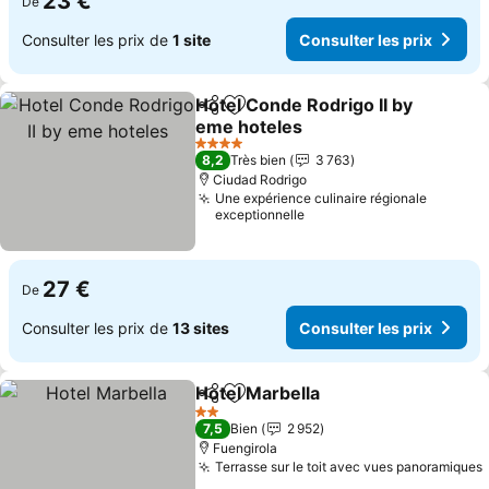
23 €
De
Consulter les prix de
1 site
Consulter les prix
Hotel Conde Rodrigo II by
Partager
Ajouter à mes favoris
eme hoteles
4 Étoiles
8,2
Très bien
3 763
Ciudad Rodrigo
Une expérience culinaire régionale
exceptionnelle
27 €
De
Consulter les prix de
13 sites
Consulter les prix
Hotel Marbella
Partager
Ajouter à mes favoris
2 Étoiles
7,5
Bien
2 952
Fuengirola
Terrasse sur le toit avec vues panoramiques