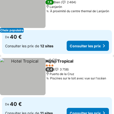
3 Étoiles
7,6
Bien
2 464
Lanjarón
À proximité du centre thermal de Lanjarón
Choix populaire
40 €
De
Consulter les prix de
12 sites
Consulter les prix
Hotel Tropical
Partager
Ajouter à mes favoris
3 Étoiles
6,4
3 758
Puerto de la Cruz
Piscines sur le toit avec vue sur l'océan
40 €
De
Consulter les prix de
11 sites
Consulter les prix