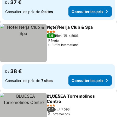
37 €
De
Consulter les prix de
9 sites
Consulter les prix
Hotel Nerja Club & Spa
Partager
Ajouter à mes favoris
3 Étoiles
7,5
Bien
4 590
Nerja
Buffet international
38 €
De
Consulter les prix de
7 sites
Consulter les prix
BLUESEA Torremolinos
Partager
Ajouter à mes favoris
Centro
3 Étoiles
6,4
7 096
Torremolinos