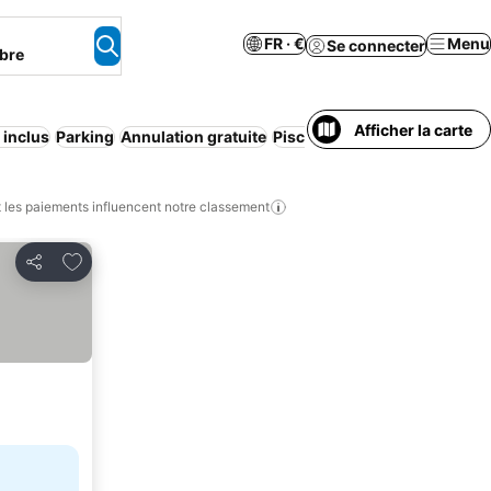
FR · €
Menu
Se connecter
bre
Afficher la carte
 inclus
Parking
Annulation gratuite
Piscine
Climatisation
Appart
les paiements influencent notre classement
Ajouter à mes favoris
Partager