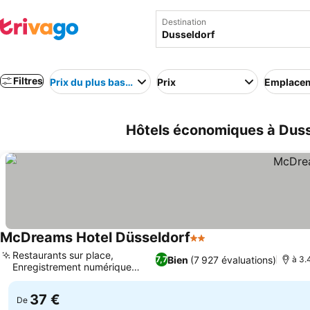
Destination
Filtres
Prix du plus bas au plus élevé
Prix
Emplace
Hôtels économiques à Duss
McDreams Hotel Düsseldorf
2 Étoiles
Restaurants sur place,
Bien
(7 927 évaluations)
7,7
à 3.
Enregistrement numérique
facile
37 €
De