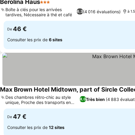
Berolina Haus
3 Étoiles
Boîte à clés pour les arrivées
(4 016 évaluations)
6,3
à 1.
tardives, Nécessaire à thé et café
46 €
De
Consulter les prix de
6 sites
Max Brown Hotel Midtown, part of Sircle Colle
Des chambres rétro-chic au style
Très bien
(4 883 évaluat
8,0
unique, Proche des transports en
commun
47 €
De
Consulter les prix de
12 sites