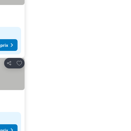
 prix
Ajouter à mes favoris
Partager
 prix