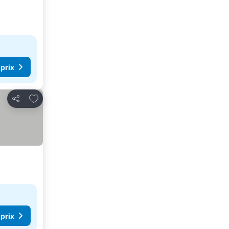
 prix
Ajouter à mes favoris
Partager
 prix