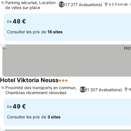
Parking sécurisé, Location
(17 277 évaluations)
7,2
à 0.5 km de :
de vélos sur place
48 €
De
Consulter les prix de
16 sites
Hotel Viktoria Neuss
3 Étoiles
Proximité des transports en commun,
(1 307 évaluations)
6,2
N
Chambres récemment rénovées
49 €
De
Consulter les prix de
3 sites