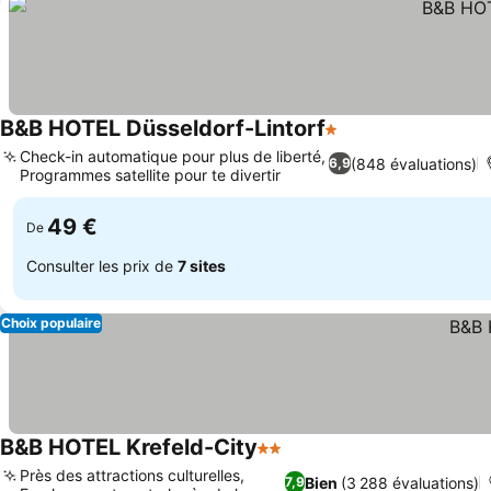
B&B HOTEL Düsseldorf-Lintorf
1 Étoiles
Check-in automatique pour plus de liberté,
(848 évaluations)
6,9
Programmes satellite pour te divertir
49 €
De
Consulter les prix de
7 sites
Choix populaire
B&B HOTEL Krefeld-City
2 Étoiles
Près des attractions culturelles,
Bien
(3 288 évaluations)
7,9