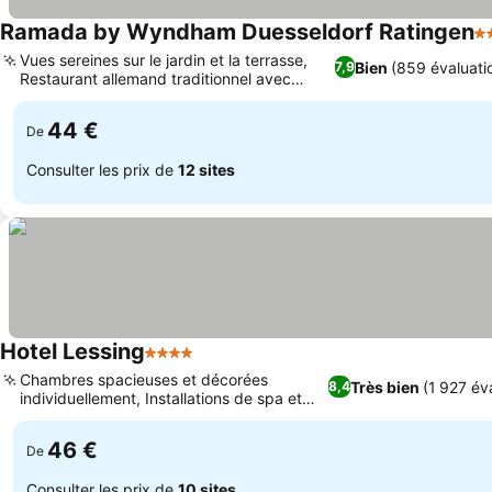
Ramada by Wyndham Duesseldorf Ratingen
4 
Vues sereines sur le jardin et la terrasse,
Bien
(859 évaluati
7,9
Restaurant allemand traditionnel avec
terrasse
44 €
De
Consulter les prix de
12 sites
Hotel Lessing
4 Étoiles
Chambres spacieuses et décorées
Très bien
(1 927 év
8,4
individuellement, Installations de spa et
sauna relaxantes
46 €
De
Consulter les prix de
10 sites