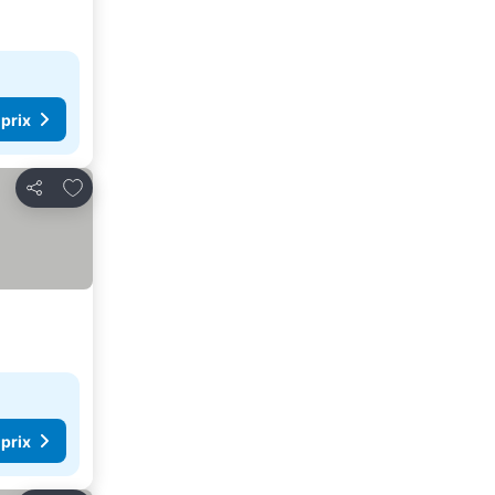
 prix
Ajouter à mes favoris
Partager
 prix