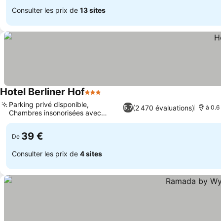
Consulter les prix de
13 sites
Hotel Berliner Hof
3 Étoiles
Parking privé disponible,
(2 470 évaluations)
5,7
à 0.6
Chambres insonorisées avec
balcon
39 €
De
Consulter les prix de
4 sites