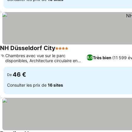
NH Düsseldorf City
4 Étoiles
Chambres avec vue sur le parc
Très bien
(11 599 év
8,0
disponibles, Architecture circulaire en
verre impressionnante
46 €
De
Consulter les prix de
16 sites