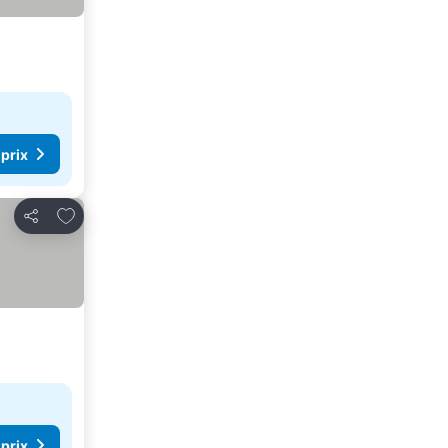
 prix
Ajouter à mes favoris
Partager
 prix