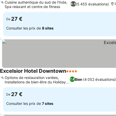
Cuisine authentique du sud de l'Inde,
(5 455 évaluations)
6,5
Spa relaxant et centre de fitness
27 €
De
Consulter les prix de
8 sites
Excelsior Hotel Downtown
4 Étoiles
Options de restauration variées,
Bien
(4 052 évaluations)
7,8
Installations de bien-être du Holiday
Spa
27 €
De
Consulter les prix de
7 sites