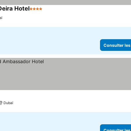
Deira Hotel
4 Étoiles
aï
Consulter les
Dubaï
Consulter les