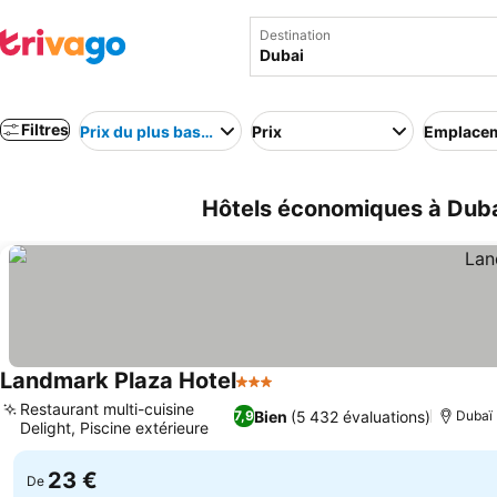
Destination
Filtres
Prix du plus bas au plus élevé
Prix
Emplace
Hôtels économiques à Dubai
Landmark Plaza Hotel
3 Étoiles
Restaurant multi-cuisine
Bien
(5 432 évaluations)
7,9
Dubaï
Delight, Piscine extérieure
23 €
De