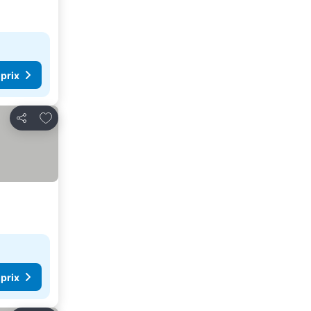
 prix
Ajouter à mes favoris
Partager
 prix