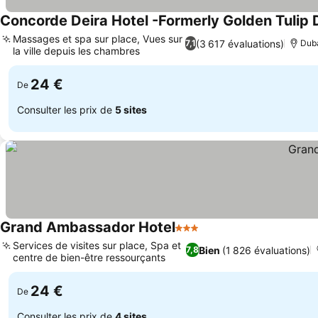
Concorde Deira Hotel -Formerly Golden Tulip 
Massages et spa sur place, Vues sur
(3 617 évaluations)
7,1
Dub
la ville depuis les chambres
24 €
De
Consulter les prix de
5 sites
Grand Ambassador Hotel
3 Étoiles
Services de visites sur place, Spa et
Bien
(1 826 évaluations)
7,8
centre de bien-être ressourçants
24 €
De
Consulter les prix de
4 sites