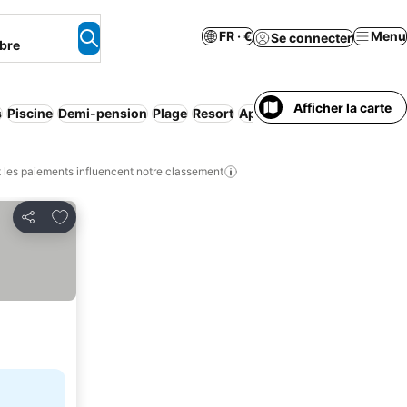
FR · €
Menu
Se connecter
bre
Afficher la carte
s
Piscine
Demi-pension
Plage
Resort
Appart'hôtel
Wi-Fi
Luxe
les paiements influencent notre classement
Ajouter à mes favoris
Partager