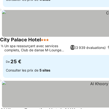
City Palace Hotel
3 Étoiles
Un spa ressourçant avec services
(3 939 évaluations)
7,0
complets, Club de danse M-Lounge
animé
25 €
De
Consulter les prix de
5 sites