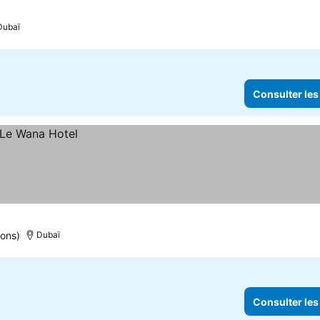
Dubaï
Consulter les
ions)
Dubaï
Consulter les