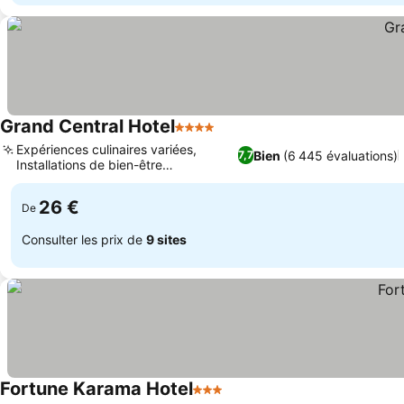
Grand Central Hotel
4 Étoiles
Expériences culinaires variées,
Bien
(6 445 évaluations)
7,7
Installations de bien-être
ressourçantes
26 €
De
Consulter les prix de
9 sites
Fortune Karama Hotel
3 Étoiles