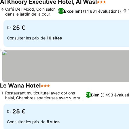
Al Khoory Executive Hotel, Al Wasl
3 Étoiles
Café Deli Mood, Coin salon
Excellent
(14 881 évaluations)
8,9
dans le jardin de la cour
25 €
De
Consulter les prix de
10 sites
Le Wana Hotel
3 Étoiles
Restaurant multiculturel avec options
Bien
(3 493 évaluat
7,5
halal, Chambres spacieuses avec vue sur
la ville
25 €
De
Consulter les prix de
8 sites