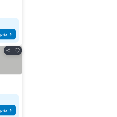
 prix
Ajouter à mes favoris
Partager
 prix