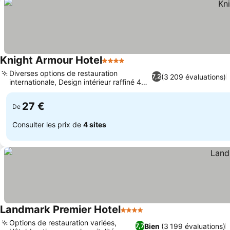
Knight Armour Hotel
4 Étoiles
Diverses options de restauration
(3 209 évaluations)
7,2
internationale, Design intérieur raffiné 4
étoiles
27 €
De
Consulter les prix de
4 sites
Landmark Premier Hotel
4 Étoiles
Options de restauration variées,
Bien
(3 199 évaluations)
7,7