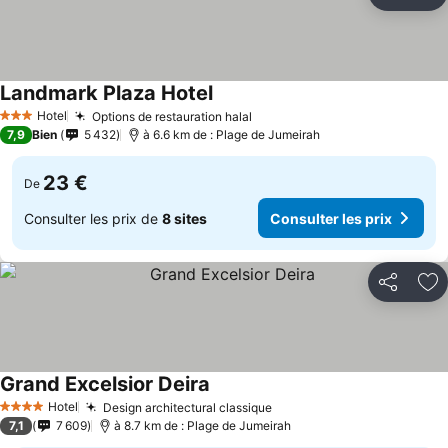
Partager
Aj
Landmark Plaza Hotel
Consulter les prix
Hotel
Options de restauration halal
Consulter les prix
3 Étoiles
7,9
Bien
5 432
à 6.6 km de : Plage de Jumeirah
23 €
De
Consulter les prix de
8 sites
Consulter les prix
Partager
Aj
Grand Excelsior Deira
Consulter les prix
Hotel
Design architectural classique
Consulter les prix
4 Étoiles
7,1
7 609
à 8.7 km de : Plage de Jumeirah