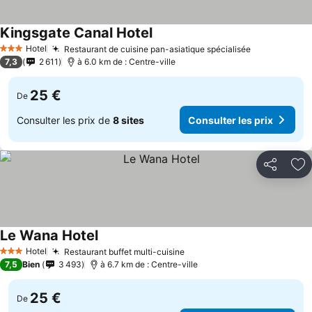
Kingsgate Canal Hotel
Consulter les prix
Hotel
Restaurant de cuisine pan-asiatique spécialisée
Consulter le
3 Étoiles
7,3
2 611
à 6.0 km de : Centre-ville
25 €
De
Consulter les prix de
8 sites
Consulter les prix
Partager
Aj
Le Wana Hotel
Consulter les prix
Hotel
Restaurant buffet multi-cuisine
Consulter les prix
3 Étoiles
7,5
Bien
3 493
à 6.7 km de : Centre-ville
25 €
De