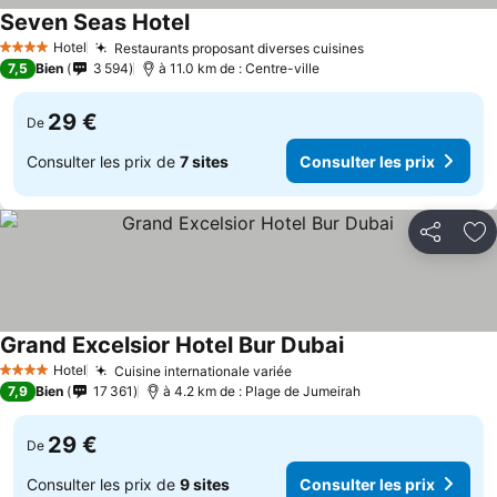
Seven Seas Hotel
Consulter les prix
Hotel
Restaurants proposant diverses cuisines
Consulter les pr
4 Étoiles
7,5
Bien
3 594
à 11.0 km de : Centre-ville
29 €
De
Consulter les prix de
7 sites
Consulter les prix
Partager
Aj
Grand Excelsior Hotel Bur Dubai
Consulter les prix
Hotel
Cuisine internationale variée
Consulter les prix
4 Étoiles
7,9
Bien
17 361
à 4.2 km de : Plage de Jumeirah
29 €
De
Consulter les prix de
9 sites
Consulter les prix