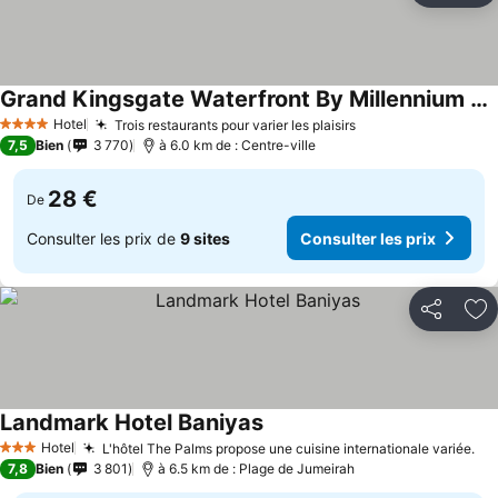
Grand Kingsgate Waterfront By Millennium Hotels
Consulter les prix
Hotel
Trois restaurants pour varier les plaisirs
Consulter les pri
4 Étoiles
7,5
Bien
3 770
à 6.0 km de : Centre-ville
28 €
De
Consulter les prix de
9 sites
Consulter les prix
Partager
Aj
Landmark Hotel Baniyas
Consulter les prix
Hotel
L'hôtel The Palms propose une cuisine internationale variée.
Co
3 Étoiles
7,8
Bien
3 801
à 6.5 km de : Plage de Jumeirah