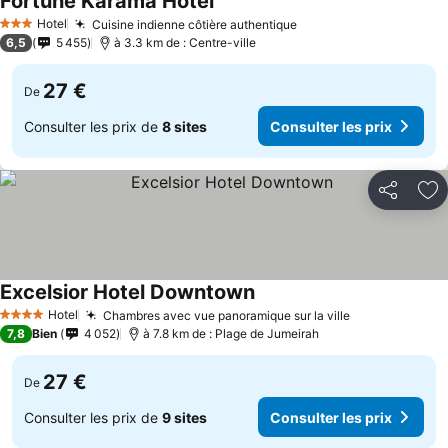
Fortune Karama Hotel
Consulter les prix
Hotel
Cuisine indienne côtière authentique
Consulter les prix
3 Étoiles
6,5
5 455
à 3.3 km de : Centre-ville
27 €
De
Consulter les prix de
8 sites
Consulter les prix
Partager
Aj
Excelsior Hotel Downtown
Consulter les prix
Hotel
Chambres avec vue panoramique sur la ville
Consulter les
4 Étoiles
7,8
Bien
4 052
à 7.8 km de : Plage de Jumeirah
27 €
De
Consulter les prix de
9 sites
Consulter les prix