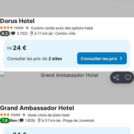
Dorus Hotel
Consulter les prix
Hotel
Cuisine variée avec des options halal
Consulter les prix
4 Étoiles
6,2
3 702
à 7.1 km de : Centre-ville
24 €
De
Consulter les prix de
2 sites
Consulter les prix
Partager
Aj
Grand Ambassador Hotel
Consulter les prix
Hotel
Vaste choix de plats halal
Consulter les prix
3 Étoiles
7,8
Bien
1 826
à 5.1 km de : Plage de Jumeirah