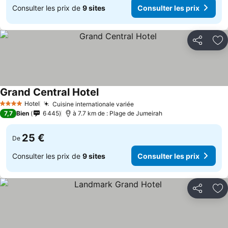
Consulter les prix de
9 sites
Consulter les prix
Partager
Aj
Grand Central Hotel
Consulter les prix
Hotel
Cuisine internationale variée
Consulter les prix
4 Étoiles
7,7
Bien
6 445
à 7.7 km de : Plage de Jumeirah
25 €
De
Consulter les prix de
9 sites
Consulter les prix
Partager
Aj