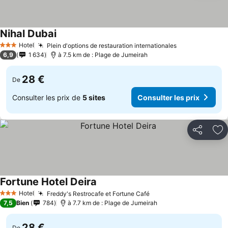
Nihal Dubai
Consulter les prix
Hotel
Plein d'options de restauration internationales
Consulter les
3 Étoiles
6,9
1 634
à 7.5 km de : Plage de Jumeirah
28 €
De
Consulter les prix de
5 sites
Consulter les prix
Partager
Aj
Fortune Hotel Deira
Consulter les prix
Hotel
Freddy's Restrocafe et Fortune Café
Consulter les prix
3 Étoiles
7,5
Bien
784
à 7.7 km de : Plage de Jumeirah
28 €
De