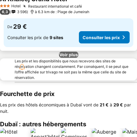
Consulter les prix
Hotel
Restaurant international et café
Consulter les prix
3 Étoiles
6,3
3 596
à 6.3 km de : Plage de Jumeirah
29 €
De
Consulter les prix de
9 sites
Consulter les prix
Voir plus
Les prix et les disponibilités que nous recevons des sites de
réservation changent constamment. Par conséquent, il se peut que
l’offre affichée sur trivago ne soit pas la même que celle du site de
réservation.
Fourchette de prix
Les prix des hôtels économiques à Dubaï vont de
‎21 €
à
‎29 €
par
nuit.
Dubaï : autres hébergements