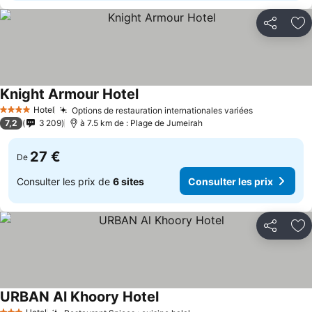
Partager
Aj
Knight Armour Hotel
Consulter les prix
Hotel
Options de restauration internationales variées
Consulter l
4 Étoiles
7,2
3 209
à 7.5 km de : Plage de Jumeirah
27 €
De
Consulter les prix de
6 sites
Consulter les prix
Partager
Aj
URBAN Al Khoory Hotel
Consulter les prix