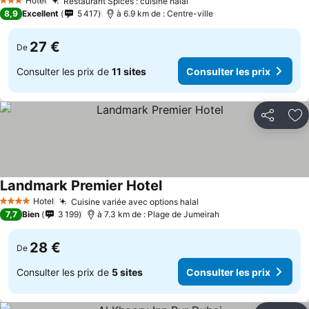
Hotel
Restaurant Spices : cuisine halal
Consulter les prix
3 Étoiles
8,9
Excellent
5 417
à 6.9 km de : Centre-ville
27 €
De
Consulter les prix de
11 sites
Consulter les prix
Partager
Aj
Landmark Premier Hotel
Consulter les prix
Hotel
Cuisine variée avec options halal
Consulter les prix
4 Étoiles
7,7
Bien
3 199
à 7.3 km de : Plage de Jumeirah
28 €
De
Consulter les prix de
5 sites
Consulter les prix