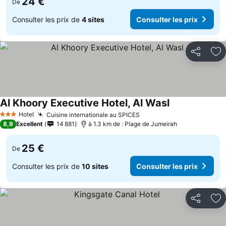
24 €
De
Consulter les prix de
4 sites
Consulter les prix
Partager
Aj
Al Khoory Executive Hotel, Al Wasl
Consulter les p
Hotel
Cuisine internationale au SPICES
Consulter les prix
3 Étoiles
8,9
Excellent
14 881
à 1.3 km de : Plage de Jumeirah
25 €
De
Consulter les prix de
10 sites
Consulter les prix
Partager
Aj