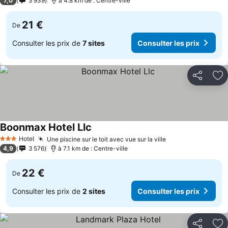
7,0
3 939
à 4.8 km de : Centre-ville
21 €
De
Consulter les prix de
7 sites
Consulter les prix
Partager
Aj
Boonmax Hotel Llc
Consulter les prix
Hotel
Une piscine sur le toit avec vue sur la ville
Consulter les pr
3 Étoiles
4,9
3 576
à 7.1 km de : Centre-ville
22 €
De
Consulter les prix de
2 sites
Consulter les prix