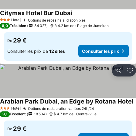
Citymax Hotel Bur Dubai
Consulter les prix
Hotel
Options de repas halal disponibles
Consulter les prix
3 Étoiles
8,0
Très bien
34 027
à 4.2 km de : Plage de Jumeirah
29 €
De
Consulter les prix de
12 sites
Consulter les prix
Partager
Aj
Arabian Park Dubai, an Edge by Rotana Hotel
C
Hotel
Options de restauration variées 24h/24
Consulter les prix
3 Étoiles
9,1
Excellent
18 504
à 4.7 km de : Centre-ville
29 €
De