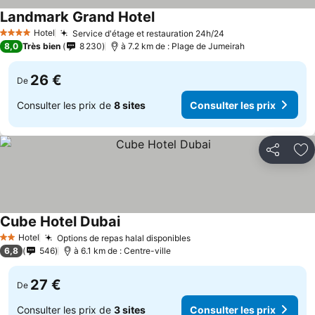
Landmark Grand Hotel
Consulter les prix
Hotel
Service d'étage et restauration 24h/24
Consulter les pri
4 Étoiles
8,0
Très bien
8 230
à 7.2 km de : Plage de Jumeirah
26 €
De
Consulter les prix de
8 sites
Consulter les prix
Partager
Aj
Cube Hotel Dubai
Consulter les prix
Hotel
Options de repas halal disponibles
Consulter les prix
2 Étoiles
6,8
546
à 6.1 km de : Centre-ville
27 €
De
Consulter les prix de
3 sites
Consulter les prix