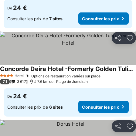
24 €
De
Consulter les prix de
7 sites
Consulter les prix
Partager
Aj
Concorde Deira Hotel -Formerly Golden Tulip Deira Hotel
Consulter les prix
Hotel
Options de restauration variées sur place
Consulter les p
4 Étoiles
7,1
3 617
à 7.6 km de : Plage de Jumeirah
24 €
De
Consulter les prix de
6 sites
Consulter les prix
Partager
Aj