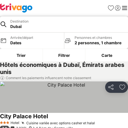
Favoris
Se con
Me
Destination
Dubaï
Arrivée/départ
Personnes et chambres
Dates
2 personnes, 1 chambre
Trier
Filtrer
Carte
Hôtels économiques à Dubaï, Émirats arabes
unis
Comment les paiements influencent notre classement
Partager
Aj
City Palace Hotel
Consulter les prix
Hotel
Cuisine variée avec options casher et halal
Consulter les p
3 Étoiles