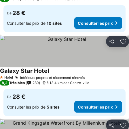
28 €
De
Consulter les prix de
10 sites
Consulter les prix
Partager
Aj
Galaxy Star Hotel
Consulter les prix
Hotel
Intérieurs propres et récemment rénovés
Consulter les prix
1 Étoiles
8,2
Très bien
280
à 13.4 km de : Centre-ville
28 €
De
Consulter les prix de
5 sites
Consulter les prix
Partager
Aj