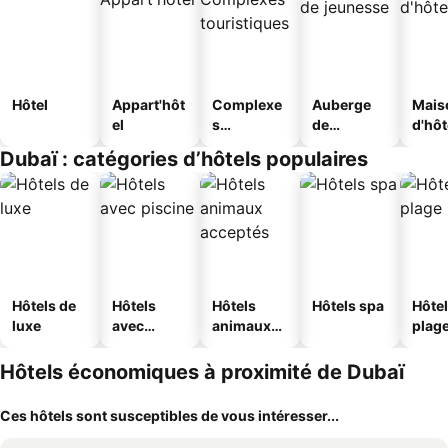
Hôtel
Appart'hôt
Complexe
Auberge
Mais
el
s
de
d'hô
touristique
jeunesse
Dubaï : catégories d’hôtels populaires
s
Hôtels de
Hôtels
Hôtels
Hôtels spa
Hôtel
luxe
avec
animaux
plag
piscine
acceptés
Hôtels économiques à proximité de Dubaï
Ces hôtels sont susceptibles de vous intéresser...