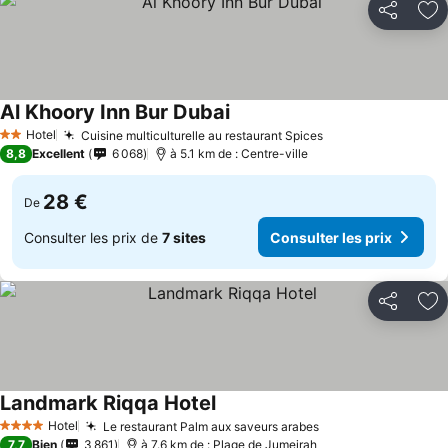
Partager
Aj
Al Khoory Inn Bur Dubai
Consulter les prix
Hotel
Cuisine multiculturelle au restaurant Spices
Consulter les pri
2 Étoiles
8,8
Excellent
6 068
à 5.1 km de : Centre-ville
28 €
De
Consulter les prix de
7 sites
Consulter les prix
Partager
Aj
Landmark Riqqa Hotel
Consulter les prix
Hotel
Le restaurant Palm aux saveurs arabes
Consulter les pri
4 Étoiles
7,7
Bien
3 861
à 7.6 km de : Plage de Jumeirah