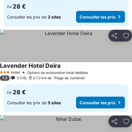
28 €
De
Consulter les prix de
2 sites
Consulter les prix
Partager
Aj
Lavender Hotel Deira
Consulter les prix
Hotel
Options de restauration halal dédiées
Consulter les prix
3 Étoiles
7,3
3 119
à 7.2 km de : Plage de Jumeirah
28 €
De
Consulter les prix de
5 sites
Consulter les prix
Partager
Aj