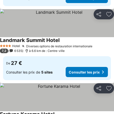
Partager
Aj
Landmark Summit Hotel
Consulter les prix
Hotel
Diverses options de restauration internationale
Consulter l
4 Étoiles
7,2
6 535
à 6.6 km de : Centre-ville
27 €
De
Consulter les prix de
5 sites
Consulter les prix
Partager
Aj