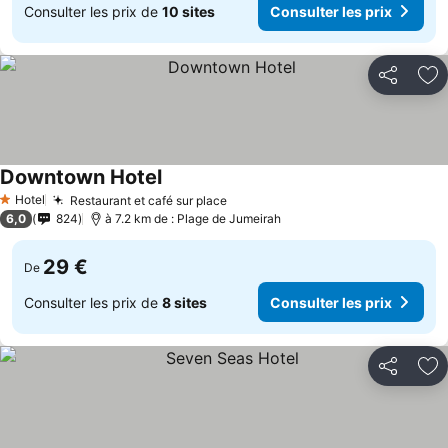
Consulter les prix de
10 sites
Consulter les prix
Partager
Aj
Downtown Hotel
Consulter les prix
Hotel
Restaurant et café sur place
Consulter les prix
1 Étoiles
6,0
824
à 7.2 km de : Plage de Jumeirah
29 €
De
Consulter les prix de
8 sites
Consulter les prix
Partager
Aj