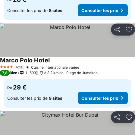
Consulter les prix de
8 sites
Consulter les prix
Partager
Aj
Marco Polo Hotel
Consulter les prix
Hotel
Cuisine internationale variée
Consulter les prix
4 Étoiles
7,8
Bien
11 593
à 8.2 km de : Plage de Jumeirah
29 €
De
Consulter les prix de
9 sites
Consulter les prix
Partager
Aj