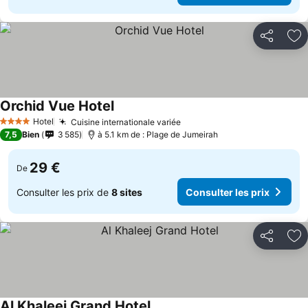
Partager
Aj
Orchid Vue Hotel
Consulter les prix
Hotel
Cuisine internationale variée
Consulter les prix
4 Étoiles
7,5
Bien
3 585
à 5.1 km de : Plage de Jumeirah
29 €
De
Consulter les prix de
8 sites
Consulter les prix
Partager
Aj
Al Khaleej Grand Hotel