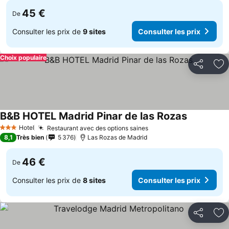
45 €
De
Consulter les prix de
9 sites
Consulter les prix
Choix populaire
Partager
Aj
B&B HOTEL Madrid Pinar de las Rozas
Consulter l
Hotel
Restaurant avec des options saines
Consulter les prix
3 Étoiles
8,1
Très bien
5 376
Las Rozas de Madrid
46 €
De
Consulter les prix de
8 sites
Consulter les prix
Partager
Aj