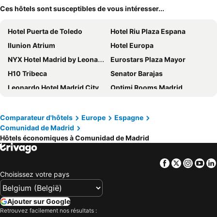
Ces hôtels sont susceptibles de vous intéresser...
Hotel Puerta de Toledo
Hotel Riu Plaza Espana
Ilunion Atrium
Hotel Europa
NYX Hotel Madrid by Leonardo Hotels
Eurostars Plaza Mayor
H10 Tribeca
Senator Barajas
Leonardo Hotel Madrid City Center
Optimi Rooms Madrid
Inhala Hotel Garden
Líbere Madrid Palacio Real
Hotel Puerta America
Melia Avenida de America
Comparateur d'hôtels
Europe
Espagne
Comunidad de Madrid
Ilunion Suites Madrid
Porcel Ganivet
Hôtels économiques à Comunidad de Madrid
Novotel Madrid City Las Ventas
Anaco
Crowne Plaza Madrid Centre Retiro By Ihg
NH Madrid Ribera del Manzanares
Facebook
Twitter
Insta
Yo
Hotel Moderno
Crowne Plaza Madrid Airport By Ihg
Choisissez votre pays
H10 Puerta de Alcalá
Eurostars Madrid Tower
BLESS Madrid
Intelier Palacio San Martín
Ajouter sur Google
Retrouvez facilement nos résultats :
Ilunion Pio XII
Ibis Styles Madrid City Las Ventas