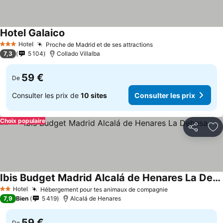
Hotel Galaico
Consulter les prix
Hotel
Proche de Madrid et de ses attractions
Consulter les prix
3 Étoiles
7,3
5 104
Collado Villalba
59 €
De
Consulter les prix de
10 sites
Consulter les prix
Choix populaire
Partager
Aj
Ibis Budget Madrid Alcalá de Henares La Dehesa
Consulter les prix
Hotel
Hébergement pour tes animaux de compagnie
Consulter les p
2 Étoiles
7,9
Bien
5 419
Alcalá de Henares
59 €
De