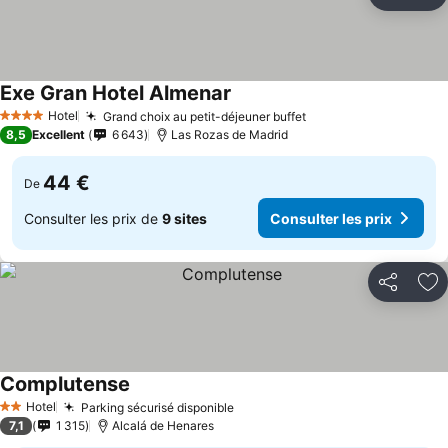
Partager
Aj
Exe Gran Hotel Almenar
Consulter les prix
Hotel
Grand choix au petit-déjeuner buffet
Consulter les prix
4 Étoiles
8,5
Excellent
6 643
Las Rozas de Madrid
44 €
De
Consulter les prix de
9 sites
Consulter les prix
Partager
Aj
Complutense
Consulter les prix
Hotel
Parking sécurisé disponible
Consulter les prix
2 Étoiles
7,1
1 315
Alcalá de Henares