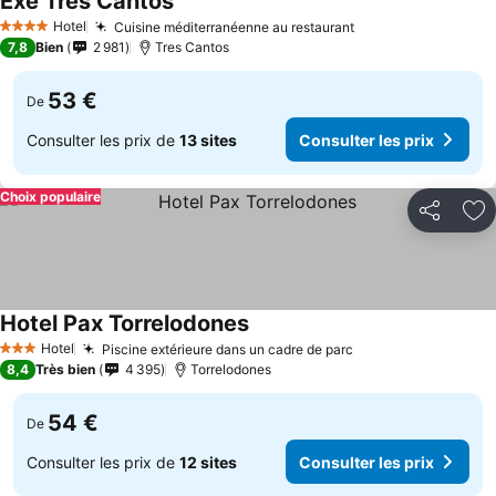
Exe Tres Cantos
Consulter les prix
Hotel
Cuisine méditerranéenne au restaurant
Consulter les pri
4 Étoiles
7,8
Bien
2 981
Tres Cantos
53 €
De
Consulter les prix de
13 sites
Consulter les prix
Choix populaire
Partager
Aj
Hotel Pax Torrelodones
Consulter les prix
Hotel
Piscine extérieure dans un cadre de parc
Consulter les pri
3 Étoiles
8,4
Très bien
4 395
Torrelodones
54 €
De
Consulter les prix de
12 sites
Consulter les prix