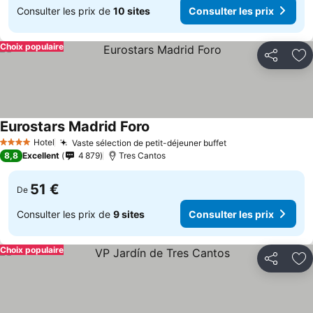
Consulter les prix de
10 sites
Consulter les prix
Choix populaire
Partager
Aj
Eurostars Madrid Foro
Consulter les prix
Hotel
Vaste sélection de petit-déjeuner buffet
Consulter les pr
4 Étoiles
8,8
Excellent
4 879
Tres Cantos
51 €
De
Consulter les prix de
9 sites
Consulter les prix
Choix populaire
Partager
Aj