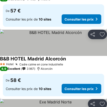
57 €
De
Consulter les prix de
10 sites
Consulter les prix
Partager
Aj
B&B HOTEL Madrid Alcorcón
Consulter les prix
Hotel
Cadre calme en zone industrielle
Consulter les prix
2 Étoiles
8,9
Excellent
3 967
Alcorcón
58 €
De
Consulter les prix de
10 sites
Consulter les prix
Partager
Aj