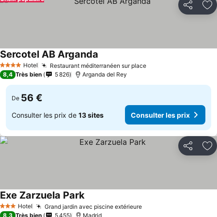
Partager
Aj
Sercotel AB Arganda
Consulter les prix
Hotel
Restaurant méditerranéen sur place
Consulter les prix
4 Étoiles
8,4
Très bien
5 826
Arganda del Rey
56 €
De
Consulter les prix de
13 sites
Consulter les prix
Partager
Aj
Exe Zarzuela Park
Consulter les prix
Hotel
Grand jardin avec piscine extérieure
Consulter les prix
3 Étoiles
8,3
Très bien
5 455
Madrid