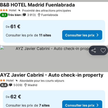
B&B HOTEL Madrid Fuenlabrada
Consulter les prix
Hotel
Proximité des attractions principales
Consulter les prix
3 Étoiles
8,1
Très bien
3 913
Fuenlabrada
61 €
De
Consulter les prix de
11 sites
Consulter les prix
Partager
Aj
AYZ Javier Cabrini - Auto check-in property
Co
Hotel
Abordable pour les courts séjours
Consulter les prix
2 Étoiles
6,4
5 009
Madrid
62 €
De
Consulter les prix de
7 sites
Consulter les prix