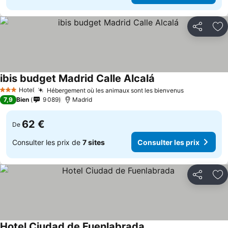
Partager
Aj
ibis budget Madrid Calle Alcalá
Consulter les prix
Hotel
Hébergement où les animaux sont les bienvenus
Consulter l
3 Étoiles
7,9
Bien
9 089
Madrid
62 €
De
Consulter les prix de
7 sites
Consulter les prix
Partager
Aj
Hotel Ciudad de Fuenlabrada