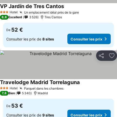
VP Jardín de Tres Cantos
Consulter les prix
Hotel
Un emplacement idéal près de la gare
Consulter les prix
3 Étoiles
8,6
Excellent
3 526
Tres Cantos
52 €
De
Consulter les prix de
8 sites
Consulter les prix
Partager
Aj
Travelodge Madrid Torrelaguna
Consulter les prix
Hotel
Parquet dans les chambres
Consulter les prix
3 Étoiles
7,8
Bien
5 340
Madrid
53 €
De
Consulter les prix de
9 sites
Consulter les prix