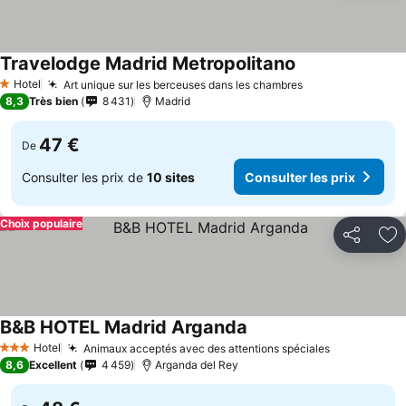
Travelodge Madrid Metropolitano
Consulter les pr
Hotel
Art unique sur les berceuses dans les chambres
Consulter les p
1 Étoiles
8,3
Très bien
8 431
Madrid
47 €
De
Consulter les prix de
10 sites
Consulter les prix
Choix populaire
Partager
Aj
B&B HOTEL Madrid Arganda
Consulter les prix
Hotel
Animaux acceptés avec des attentions spéciales
Consulter l
3 Étoiles
8,6
Excellent
4 459
Arganda del Rey