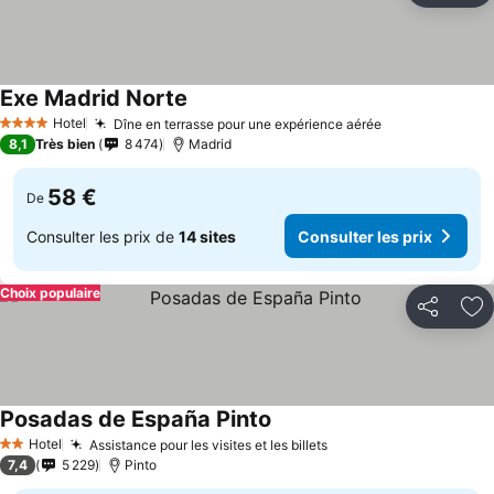
Exe Madrid Norte
Consulter les prix
Hotel
Dîne en terrasse pour une expérience aérée
Consulter les
4 Étoiles
8,1
Très bien
8 474
Madrid
58 €
De
Consulter les prix de
14 sites
Consulter les prix
Choix populaire
Partager
Aj
Posadas de España Pinto
Consulter les prix
Hotel
Assistance pour les visites et les billets
Consulter les prix
2 Étoiles
7,4
5 229
Pinto