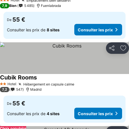
Hotel
Emplacement bien desservi
Consulter les prix
3 Étoiles
7,9
Bien
5 485
Fuenlabrada
55 €
De
Consulter les prix de
8 sites
Consulter les prix
Partager
Aj
Cubik Rooms
Consulter les prix
Hotel
Hébergement en capsule calme
Consulter les prix
2 Étoiles
7,2
547
Madrid
55 €
De
Consulter les prix de
4 sites
Consulter les prix
Choix populaire