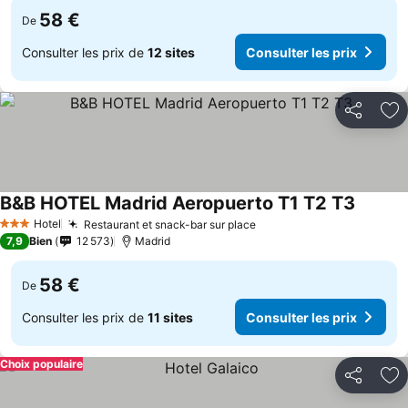
58 €
De
Consulter les prix de
12 sites
Consulter les prix
Partager
Aj
B&B HOTEL Madrid Aeropuerto T1 T2 T3
Consult
Hotel
Restaurant et snack-bar sur place
Consulter les prix
3 Étoiles
7,9
Bien
12 573
Madrid
58 €
De
Consulter les prix de
11 sites
Consulter les prix
Choix populaire
Partager
Aj