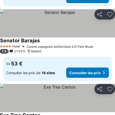
Partager
Aj
Senator Barajas
Consulter les prix
Hotel
Cuisine espagnole authentique à El Pato Mudo
Consulter l
4 Étoiles
7,4
21 037
Madrid
53 €
De
Consulter les prix de
16 sites
Consulter les prix
Partager
Aj