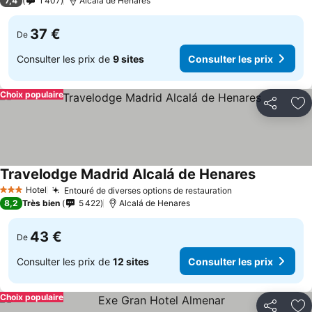
7,4
1 407
Alcalá de Henares
37 €
De
Consulter les prix de
9 sites
Consulter les prix
Choix populaire
Partager
Aj
Travelodge Madrid Alcalá de Henares
Consulter l
Hotel
Entouré de diverses options de restauration
Consulter les p
3 Étoiles
8,2
Très bien
5 422
Alcalá de Henares
43 €
De
Consulter les prix de
12 sites
Consulter les prix
Choix populaire