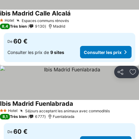
ibis Madrid Calle Alcalá
Consulter les prix
Hotel
Espaces communs rénovés
Consulter les prix
1 Étoiles
8,4
Très bien
9 130
Madrid
60 €
De
Consulter les prix de
9 sites
Consulter les prix
Partager
Aj
Ibis Madrid Fuenlabrada
Consulter les prix
Hotel
Séjours acceptant les animaux avec commodités
Consulter le
2 Étoiles
8,1
Très bien
6 777
Fuenlabrada
60 €
De