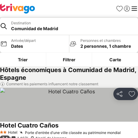
Favoris
Se con
Me
Destination
Comunidad de Madrid
Arrivée/départ
Personnes et chambres
Dates
2 personnes, 1 chambre
Trier
Filtrer
Carte
Hôtels économiques à Comunidad de Madrid,
Espagne
Comment les paiements influencent notre classement
Partager
Aj
Hotel Cuatro Caños
Consulter les prix
Hotel
Porte d'entrée d'une ville classée au patrimoine mondial
Consult
2 Étoiles