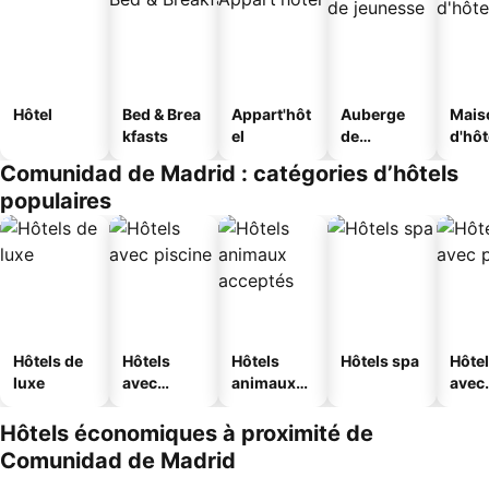
Hôtel
Bed & Brea
Appart'hôt
Auberge
Mais
kfasts
el
de
d'hô
jeunesse
Comunidad de Madrid : catégories d’hôtels
populaires
Hôtels de
Hôtels
Hôtels
Hôtels spa
Hôte
luxe
avec
animaux
avec
piscine
acceptés
park
Hôtels économiques à proximité de
Comunidad de Madrid