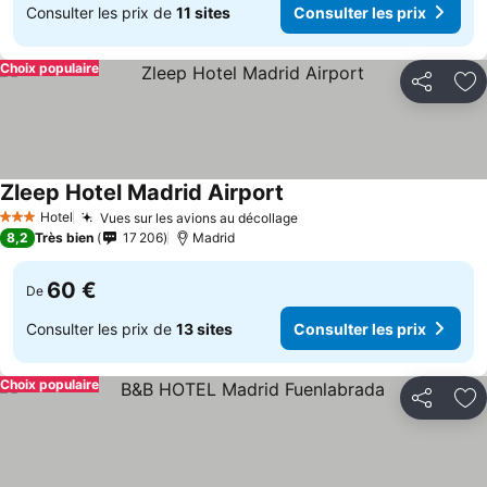
Consulter les prix de
11 sites
Consulter les prix
Choix populaire
Partager
Aj
Zleep Hotel Madrid Airport
Consulter les prix
Hotel
Vues sur les avions au décollage
Consulter les prix
3 Étoiles
8,2
Très bien
17 206
Madrid
60 €
De
Consulter les prix de
13 sites
Consulter les prix
Choix populaire
Partager
Aj