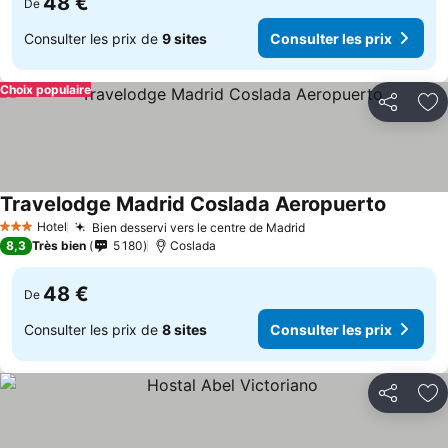
48 €
De
Consulter les prix de
9 sites
Consulter les prix
Choix populaire
Partager
Aj
Travelodge Madrid Coslada Aeropuerto
Consulte
Hotel
Bien desservi vers le centre de Madrid
Consulter les prix
3 Étoiles
8,3
Très bien
5 180
Coslada
48 €
De
Consulter les prix de
8 sites
Consulter les prix
Partager
Aj