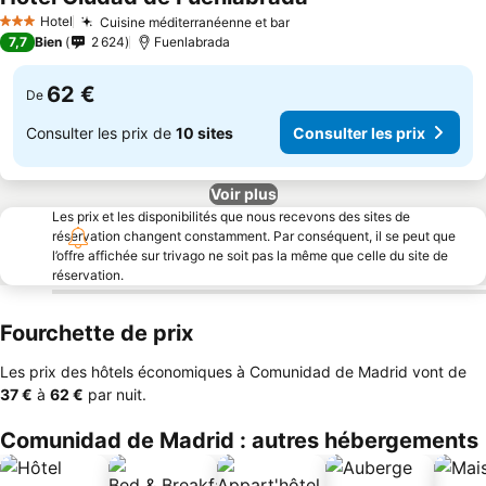
Consulter les prix
Hotel
Cuisine méditerranéenne et bar
Consulter les prix
3 Étoiles
7,7
Bien
2 624
Fuenlabrada
62 €
De
Consulter les prix de
10 sites
Consulter les prix
Voir plus
Les prix et les disponibilités que nous recevons des sites de
réservation changent constamment. Par conséquent, il se peut que
l’offre affichée sur trivago ne soit pas la même que celle du site de
réservation.
Fourchette de prix
Les prix des hôtels économiques à Comunidad de Madrid vont de
‎37 €
à
‎62 €
par nuit.
Comunidad de Madrid : autres hébergements