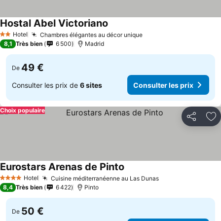
Hostal Abel Victoriano
Consulter les prix
Hotel
Chambres élégantes au décor unique
Consulter les prix
2 Étoiles
8,1
Très bien
6 500
Madrid
49 €
De
Consulter les prix de
6 sites
Consulter les prix
Choix populaire
Partager
Aj
Eurostars Arenas de Pinto
Consulter les prix
Hotel
Cuisine méditerranéenne au Las Dunas
Consulter les pri
4 Étoiles
8,4
Très bien
6 422
Pinto
50 €
De