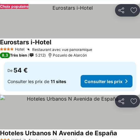
Choix populaire
Partager
Aj
Eurostars i-Hotel
Consulter les prix
Hotel
Restaurant avec vue panoramique
Consulter les prix
4 Étoiles
8,3
Très bien
5 212
Pozuelo de Alarcón
54 €
De
Consulter les prix de
11 sites
Consulter les prix
Partager
Aj
Hoteles Urbanos N Avenida de España
Consulter 