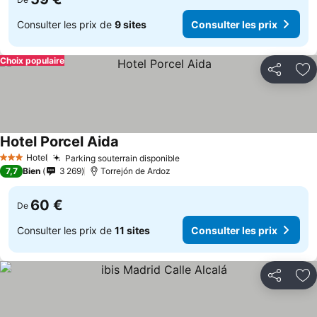
Consulter les prix de
9 sites
Consulter les prix
Choix populaire
Partager
Aj
Hotel Porcel Aida
Consulter les prix
Hotel
Parking souterrain disponible
Consulter les prix
3 Étoiles
7,7
Bien
3 269
Torrejón de Ardoz
60 €
De
Consulter les prix de
11 sites
Consulter les prix
Partager
Aj