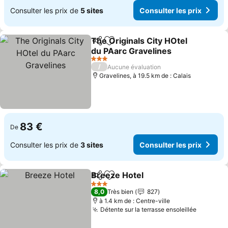
Consulter les prix de
5 sites
Consulter les prix
The Originals City HOtel
Partager
Ajouter à mes favoris
du PAarc Gravelines
3 Étoiles
/
Aucune évaluation
Gravelines, à 19.5 km de : Calais
83 €
De
Consulter les prix de
3 sites
Consulter les prix
Breeze Hotel
Partager
Ajouter à mes favoris
3 Étoiles
8,0
Très bien
827
à 1.4 km de : Centre-ville
Détente sur la terrasse ensoleillée