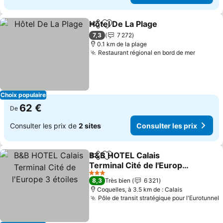
Hôtel De La Plage
Partager
Ajouter à mes favoris
7,3
7 272
0.1 km de la plage
Restaurant régional en bord de mer
Choix populaire
62 €
De
Consulter les prix de
2 sites
Consulter les prix
B&B HOTEL Calais
Partager
Ajouter à mes favoris
Terminal Cité de l'Europe
3 étoiles
3 Étoiles
8,3
Très bien
6 321
Coquelles, à 3.5 km de : Calais
Pôle de transit stratégique pour l'Eurotunnel