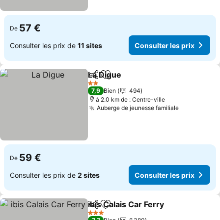
57 €
De
Consulter les prix de
11 sites
Consulter les prix
La Digue
Partager
Ajouter à mes favoris
2 Étoiles
7,9
Bien
494
à 2.0 km de : Centre-ville
Auberge de jeunesse familiale
59 €
De
Consulter les prix de
2 sites
Consulter les prix
ibis Calais Car Ferry
Partager
Ajouter à mes favoris
3 Étoiles