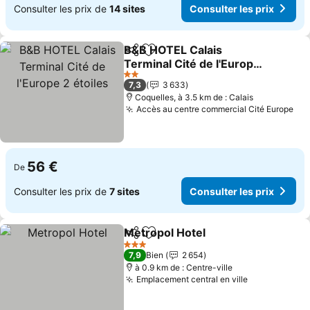
Consulter les prix de
14 sites
Consulter les prix
B&B HOTEL Calais
Partager
Ajouter à mes favoris
Terminal Cité de l'Europe
2 étoiles
2 Étoiles
7,3
3 633
Coquelles, à 3.5 km de : Calais
Accès au centre commercial Cité Europe
56 €
De
Consulter les prix de
7 sites
Consulter les prix
Metropol Hotel
Partager
Ajouter à mes favoris
3 Étoiles
7,9
Bien
2 654
à 0.9 km de : Centre-ville
Emplacement central en ville