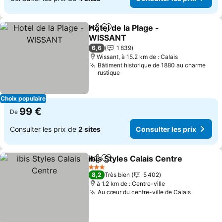
Hotel de la Plage -
Partager
Ajouter à mes favoris
WISSANT
6,6
1 839
Wissant, à 15.2 km de : Calais
Bâtiment historique de 1880 au charme
rustique
Choix populaire
99 €
De
Consulter les prix de
2 sites
Consulter les prix
ibis Styles Calais Centre
Partager
Ajouter à mes favoris
3 Étoiles
8,2
Très bien
5 402
à 1.2 km de : Centre-ville
Au cœur du centre-ville de Calais