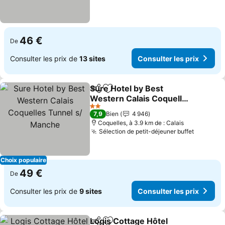
46 €
De
Consulter les prix de
13 sites
Consulter les prix
Sure Hotel by Best
Partager
Ajouter à mes favoris
Western Calais Coquelles
Tunnel s/ Manche
2 Étoiles
7,9
Bien
4 946
Coquelles, à 3.9 km de : Calais
Sélection de petit-déjeuner buffet
Choix populaire
49 €
De
Consulter les prix de
9 sites
Consulter les prix
Logis Cottage Hôtel