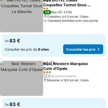
B&B HOTEL Calais
Partager
Ajouter à mes favoris
Coquelles Tunnel Sous La
Manche
2 Étoiles
7,6
Bien
3 016
Coquelles, à 4.3 km de : Calais
Chambres familiales avec mezzanine
83 €
De
Consulter les prix de
6 sites
Consulter les prix
Best Western Marquise
Partager
Ajouter à mes favoris
Cote d'Opale
3 Étoiles
/
Aucune évaluation
Marquise, à 18.0 km de : Calais
83 €
De