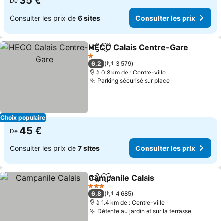
35 €
De
Consulter les prix de
6 sites
Consulter les prix
HECO Calais Centre-Gare
Partager
Ajouter à mes favoris
1 Étoiles
6,2
3 579
à 0.8 km de : Centre-ville
Parking sécurisé sur place
Choix populaire
45 €
De
Consulter les prix de
7 sites
Consulter les prix
Campanile Calais
Partager
Ajouter à mes favoris
3 Étoiles
6,8
4 685
à 1.4 km de : Centre-ville
Détente au jardin et sur la terrasse