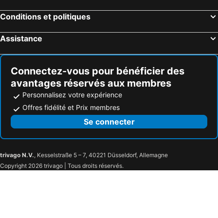
Breeze Hotel
The Originals City HOtel du PAarc Gravelines
Conditions et politiques
Le Cottage
L’hémisphère Hôtel
Hotel Richelieu
B&B HOTEL Calais Coquelles Tunnel Sous La Manche
Assistance
Citadel Hôtel
Hotel Auberge du Moulin d'Audenfort
Chambres d'hôtes B&B Cote d'Opale La Fermette du Lac
Gite La Solitude
Connectez-vous pour bénéficier des
Logis Hôtel Logis Gravelines-dunkerque
Wissant l'Opale
avantages réservés aux membres
La Longere Decottes
Chambres d'Hôtes "Les Pins"
Personnalisez votre expérience
Jacquard
Le Cercle de Malines
Offres fidélité et Prix membres
Appart'Hôtel Tudor
Nuit d'Ailleurs
Se connecter
Victoria
Bel Azur
Gite Des 2 Caps
Logis - La Bonne Auberge
trivago N.V.
, Kesselstraße 5 – 7, 40221 Düsseldorf, Allemagne
L'Alexandra
Copyright 2026 trivago | Tous droits réservés.