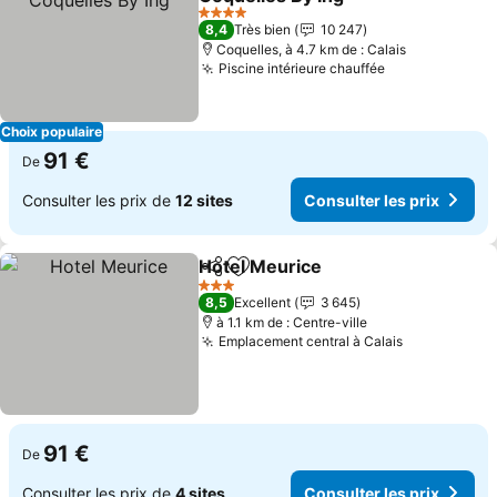
4 Étoiles
8,4
Très bien
10 247
Coquelles, à 4.7 km de : Calais
Piscine intérieure chauffée
Choix populaire
91 €
De
Consulter les prix de
12 sites
Consulter les prix
Hotel Meurice
Partager
Ajouter à mes favoris
3 Étoiles
8,5
Excellent
3 645
à 1.1 km de : Centre-ville
Emplacement central à Calais
91 €
De
Consulter les prix de
4 sites
Consulter les prix