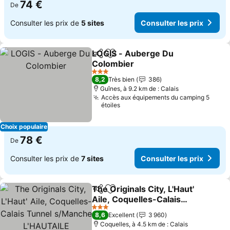
74 €
De
Consulter les prix de
5 sites
Consulter les prix
LOGIS - Auberge Du
Partager
Ajouter à mes favoris
Colombier
3 Étoiles
8,2
Très bien
386
Guînes, à 9.2 km de : Calais
Accès aux équipements du camping 5
étoiles
Choix populaire
78 €
De
Consulter les prix de
7 sites
Consulter les prix
The Originals City, L'Haut'
Partager
Ajouter à mes favoris
Aile, Coquelles-Calais
Tunnel s/Manche
3 Étoiles
8,6
Excellent
3 960
L'HAUTAILE
Coquelles, à 4.5 km de : Calais