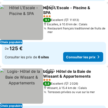
Hôtel L'Escale - Piscine &
Partager
Ajouter à mes favoris
SPA
3 Étoiles
9,1
Excellent
11 613
Escalles, à 10.6 km de : Calais
Restaurant français traditionnel de fruits de
mer
Choix populaire
125 €
De
Consulter les prix de
6 sites
Consulter les prix
Logis- Hôtel de la Baie de
Partager
Ajouter à mes favoris
Wissant & Appartements
3 Étoiles
8,8
Excellent
2 026
Wissant, à 15.4 km de : Calais
Terrasses privées ou vue sur la mer
Choix populaire