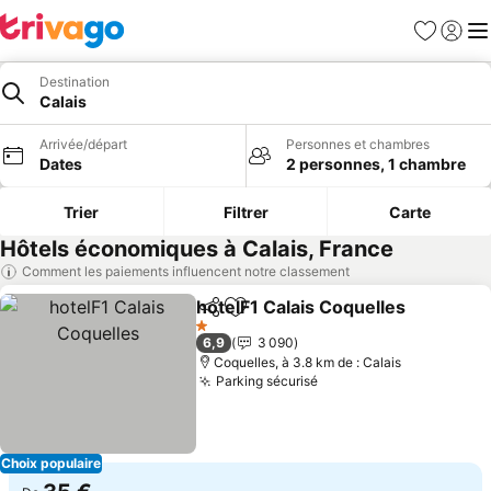
Favoris
Se con
Me
Destination
Calais
Arrivée/départ
Personnes et chambres
Dates
2 personnes, 1 chambre
Trier
Filtrer
Carte
Hôtels économiques à Calais, France
Comment les paiements influencent notre classement
hotelF1 Calais Coquelles
Partager
Ajouter à mes favoris
1 Étoiles
6,9
3 090
Coquelles, à 3.8 km de : Calais
Parking sécurisé
Choix populaire