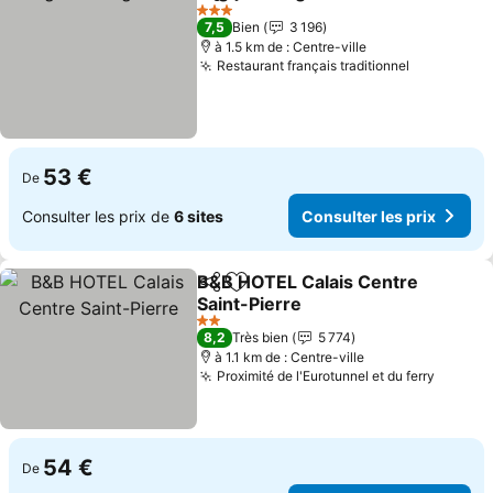
Partager
Ajouter à mes favoris
3 Étoiles
7,5
Bien
3 196
à 1.5 km de : Centre-ville
Restaurant français traditionnel
53 €
De
Consulter les prix de
6 sites
Consulter les prix
B&B HOTEL Calais Centre
Partager
Ajouter à mes favoris
Saint-Pierre
2 Étoiles
8,2
Très bien
5 774
à 1.1 km de : Centre-ville
Proximité de l'Eurotunnel et du ferry
54 €
De