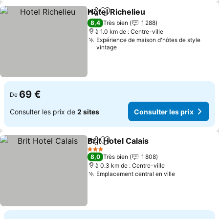
Hotel Richelieu
Partager
Ajouter à mes favoris
8,4
Très bien
1 288
à 1.0 km de : Centre-ville
Expérience de maison d'hôtes de style
vintage
69 €
De
Consulter les prix de
2 sites
Consulter les prix
Brit Hotel Calais
Partager
Ajouter à mes favoris
3 Étoiles
8,0
Très bien
1 808
à 0.3 km de : Centre-ville
Emplacement central en ville