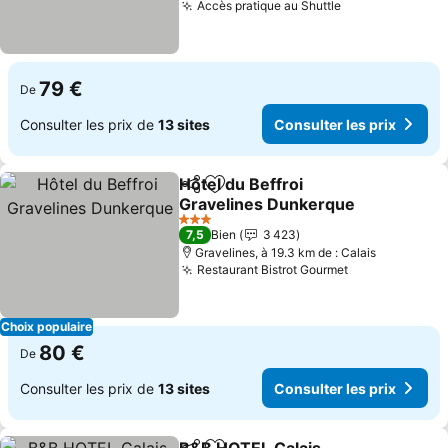
Accès pratique au Shuttle
79 €
De
Consulter les prix de
13 sites
Consulter les prix
Hôtel du Beffroi
Partager
Ajouter à mes favoris
Gravelines Dunkerque
3 Étoiles
7,5
Bien
3 423
Gravelines, à 19.3 km de : Calais
Restaurant Bistrot Gourmet
Choix populaire
80 €
De
Consulter les prix de
13 sites
Consulter les prix