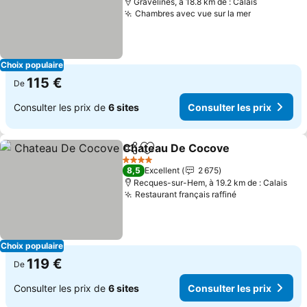
Gravelines, à 18.8 km de : Calais
Chambres avec vue sur la mer
Choix populaire
115 €
De
Consulter les prix de
6 sites
Consulter les prix
Chateau De Cocove
Partager
Ajouter à mes favoris
4 Étoiles
8,5
Excellent
2 675
Recques-sur-Hem, à 19.2 km de : Calais
Restaurant français raffiné
Choix populaire
119 €
De
Consulter les prix de
6 sites
Consulter les prix