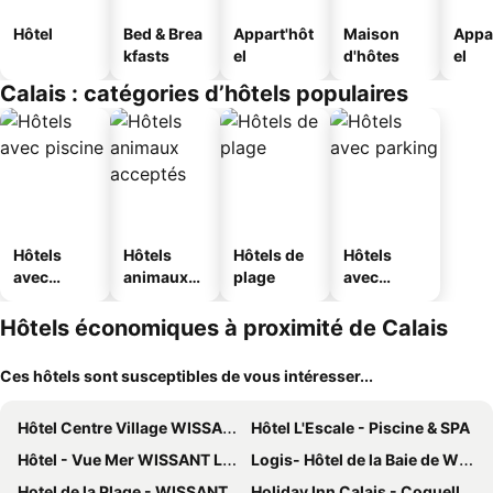
Hôtel
Bed & Brea
Appart'hôt
Maison
Appa
kfasts
el
d'hôtes
el
Calais : catégories d’hôtels populaires
Hôtels
Hôtels
Hôtels de
Hôtels
avec
animaux
plage
avec
piscine
acceptés
parking
Hôtels économiques à proximité de Calais
Ces hôtels sont susceptibles de vous intéresser...
Hôtel Centre Village WISSANT Le Vivier
Hôtel L'Escale - Piscine & SPA
Hôtel - Vue Mer WISSANT Le Vivier
Logis- Hôtel de la Baie de Wissant & Appartements
Hotel de la Plage - WISSANT
Holiday Inn Calais - Coquelles By Ihg