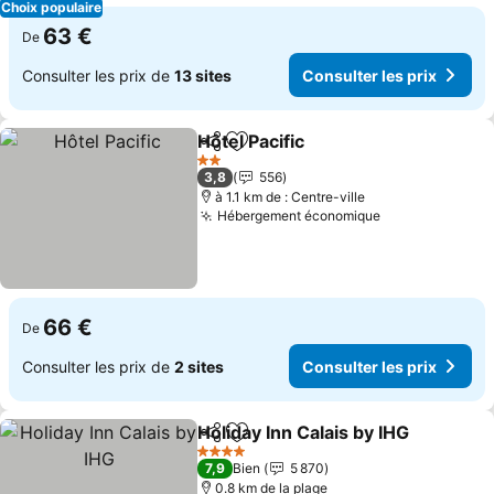
Choix populaire
63 €
De
Consulter les prix de
13 sites
Consulter les prix
Hôtel Pacific
Partager
Ajouter à mes favoris
2 Étoiles
3,8
556
à 1.1 km de : Centre-ville
Hébergement économique
66 €
De
Consulter les prix de
2 sites
Consulter les prix
Holiday Inn Calais by IHG
Partager
Ajouter à mes favoris
4 Étoiles
7,9
Bien
5 870
0.8 km de la plage