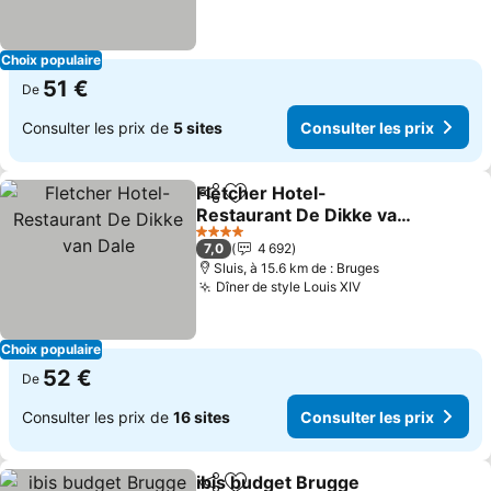
Choix populaire
51 €
De
Consulter les prix de
5 sites
Consulter les prix
Fletcher Hotel-
Partager
Ajouter à mes favoris
Restaurant De Dikke van
Dale
Consulter les prix
4 Étoiles
7,0
4 692
Sluis, à 15.6 km de : Bruges
Dîner de style Louis XIV
Consulter les pr
Choix populaire
52 €
De
Consulter les prix de
16 sites
Consulter les prix
ibis budget Brugge