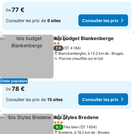
77 €
De
Consulter les prix de
6 sites
Consulter les prix
ibis budget Blankenberge
Partager
Ajouter à mes favoris
2 Étoiles
7,0
4 184
Blanckenberghe, à 13.2 km de : Bruges
Piscine chauffée sur le toit
Consulter les 
Choix populaire
78 €
De
Consulter les prix de
15 sites
Consulter les prix
ibis Styles Bredene
Partager
Ajouter à mes favoris
Consult
3 Étoiles
8,1
Très bien
1 654
Bredene, à 18.2 km de : Bruges