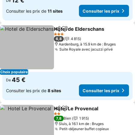
12 €
De
Consulter les prix de
11 sites
Consulter les prix
Hotel de Elderschans
Partager
Ajouter à mes favoris
Consu
3 Étoiles
6,8
4 815
Aardenburg, à 15.9 km de : Bruges
Suite Royale avec jacuzzi privé
Consulter 
Choix populaire
45 €
De
Consulter les prix de
8 sites
Consulter les prix
Hotel Le Provencal
Partager
Ajouter à mes favoris
Consult
2 Étoiles
7,8
Bien
1 915
Sluis, à 16.1 km de : Bruges
Petit-déjeuner buffet copieux
Consulter l