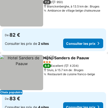
2 Étoiles
7,2
950
Blanckenberghe, à 13.5 km de : Bruges
Ambiance de village belge chaleureuse
Cons
82 €
De
Consulter les prix de
2 sites
Consulter les prix
Hotel Sanders de Paauw
Partager
Ajouter à mes favoris
Co
3 Étoiles
8,6
Excellent
4 204
Sluis, à 15.7 km de : Bruges
Restaurant de cuisine franco-belge
Consult
Choix populaire
83 €
De
Consulter les prix de
4 sites
Consulter les prix