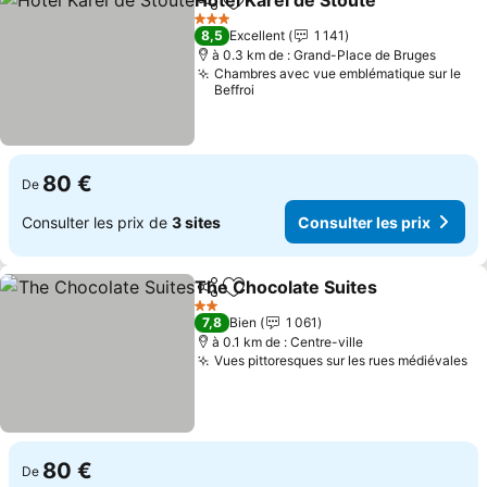
Hotel Karel de Stoute
Partager
Ajouter à mes favoris
Consu
3 Étoiles
8,5
Excellent
1 141
à 0.3 km de : Grand-Place de Bruges
Chambres avec vue emblématique sur le
Beffroi
80 €
De
Consulter les prix de
3 sites
Consulter les prix
The Chocolate Suites
Partager
Ajouter à mes favoris
Consu
2 Étoiles
7,8
Bien
1 061
à 0.1 km de : Centre-ville
Vues pittoresques sur les rues médiévales
Co
80 €
De