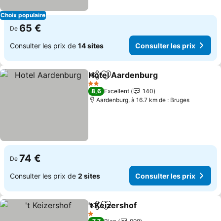
Choix populaire
65 €
De
Consulter les prix de
14 sites
Consulter les prix
Hotel Aardenburg
Partager
Ajouter à mes favoris
Consulte
2 Étoiles
8,6
Excellent
140
Aardenburg, à 16.7 km de : Bruges
74 €
De
Consulter les prix de
2 sites
Consulter les prix
't Keizershof
Partager
Ajouter à mes favoris
Consulter les 
1 Étoiles