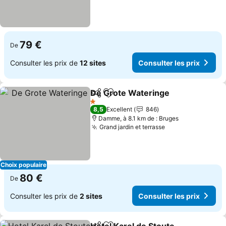
79 €
De
Consulter les prix de
12 sites
Consulter les prix
De Grote Wateringe
Partager
Ajouter à mes favoris
Consul
1 Étoiles
8,5
Excellent
846
Damme, à 8.1 km de : Bruges
Grand jardin et terrasse
Consulter les pr
Choix populaire
80 €
De
Consulter les prix de
2 sites
Consulter les prix