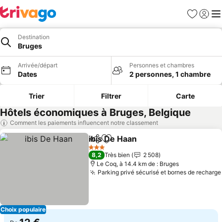
Favoris
Se con
Me
Destination
Bruges
Arrivée/départ
Personnes et chambres
Dates
2 personnes, 1 chambre
Trier
Filtrer
Carte
Hôtels économiques à Bruges, Belgique
Comment les paiements influencent notre classement
ibis De Haan
Partager
Ajouter à mes favoris
Consulter les 
3 Étoiles
8,2
Très bien
2 508
Le Coq, à 14.4 km de : Bruges
Parking privé sécurisé et bornes de recharge
Choix populaire