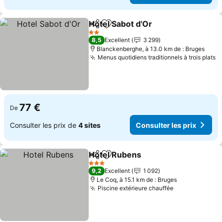
Hotel Sabot d'Or
Partager
Ajouter à mes favoris
Consulter 
2 Étoiles
8,5
Excellent
3 299
Blanckenberghe, à 13.0 km de : Bruges
Menus quotidiens traditionnels à trois plats
C
77 €
De
Consulter les prix de
4 sites
Consulter les prix
Hotel Rubens
Partager
Ajouter à mes favoris
Consulter les
3 Étoiles
9,2
Excellent
1 092
Le Coq, à 15.1 km de : Bruges
Piscine extérieure chauffée
Consulter les