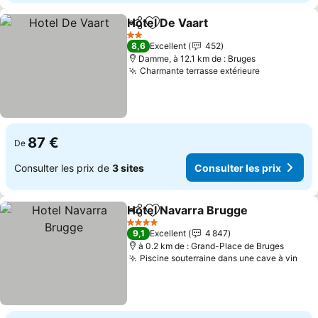
Hotel De Vaart
Partager
Ajouter à mes favoris
Consulter le
2 Étoiles
8,6
Excellent
452
Damme, à 12.1 km de : Bruges
Charmante terrasse extérieure
Consulter l
87 €
De
Consulter les prix de
3 sites
Consulter les prix
Hotel Navarra Brugge
Partager
Ajouter à mes favoris
Cons
4 Étoiles
9,1
Excellent
4 847
à 0.2 km de : Grand-Place de Bruges
Piscine souterraine dans une cave à vin
Cons