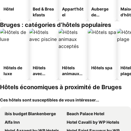
Hôtel
Bed & Brea
Appart'hôt
Auberge
Mais
kfasts
el
de
d'hô
jeunesse
Bruges : catégories d’hôtels populaires
Hôtels de
Hôtels
Hôtels
Hôtels spa
Hôtel
luxe
avec
animaux
plag
piscine
acceptés
Hôtels économiques à proximité de Bruges
Ces hôtels sont susceptibles de vous intéresser...
ibis budget Blankenberge
Beach Palace Hotel
Alfa Inn
Hotel Cavalli by WP Hotels
Hotel Aazaert by WP Hotels
Hotel Saint Sauveur by WP Hotels