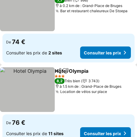
7,7
Bien
998
à 0.2 km de : Grand-Place de Bruges
Bar et restaurant chaleureux De Stoepa
Cons
74 €
De
Consulter les prix de
2 sites
Consulter les prix
Hotel Olympia
Partager
Ajouter à mes favoris
Consulter le
3 Étoiles
8,2
Très bien
3 743
à 1.5 km de : Grand-Place de Bruges
Location de vélos sur place
Consulter les
76 €
De
Consulter les prix de
11 sites
Consulter les prix