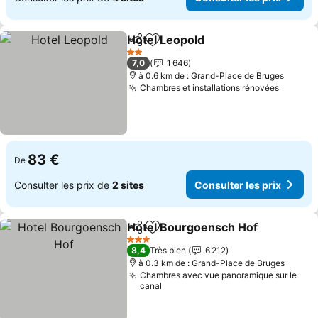
Hotel Leopold
Partager
Ajouter à mes favoris
Consulter les
2 Étoiles
7,0
1 646
à 0.6 km de : Grand-Place de Bruges
Chambres et installations rénovées
Consult
83 €
De
Consulter les prix de
2 sites
Consulter les prix
Hotel Bourgoensch Hof
Partager
Ajouter à mes favoris
Co
3 Étoiles
8,4
Très bien
6 212
à 0.3 km de : Grand-Place de Bruges
Chambres avec vue panoramique sur le
canal