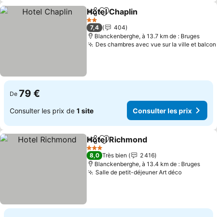
Hotel Chaplin
Partager
Ajouter à mes favoris
Consulter les
2 Étoiles
7,4
404
Blanckenberghe, à 13.7 km de : Bruges
Des chambres avec vue sur la ville et balcon
79 €
De
Consulter les prix de
1 site
Consulter les prix
Hotel Richmond
Partager
Ajouter à mes favoris
Consulter 
3 Étoiles
8,0
Très bien
2 416
Blanckenberghe, à 13.4 km de : Bruges
Salle de petit-déjeuner Art déco
Consulter