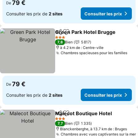
79 €
De
Consulter les prix de
2 sites
Consulter les prix
Green Park Hotel Brugge
Partager
Ajouter à mes favoris
C
3 Étoiles
7,8
Bien
5 817
à 4.2 km de : Centre-ville
Chambres spacieuses pour les familles
Cons
79 €
De
Consulter les prix de
2 sites
Consulter les prix
Malecot Boutique Hotel
Partager
Ajouter à mes favoris
Co
3 Étoiles
7,7
Bien
1 335
Blanckenberghe, à 13.7 km de : Bruges
Chambres avec vues captivantes sur la mer
C