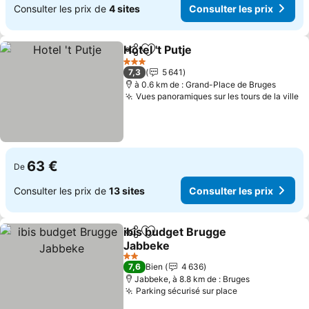
Consulter les prix de
4 sites
Consulter les prix
Hotel 't Putje
Partager
Ajouter à mes favoris
Consulter les 
3 Étoiles
7,3
5 641
à 0.6 km de : Grand-Place de Bruges
Vues panoramiques sur les tours de la ville
Co
63 €
De
Consulter les prix de
13 sites
Consulter les prix
ibis budget Brugge
Partager
Ajouter à mes favoris
Jabbeke
Consulter les prix
2 Étoiles
7,6
Bien
4 636
Jabbeke, à 8.8 km de : Bruges
Parking sécurisé sur place
Consulter les 