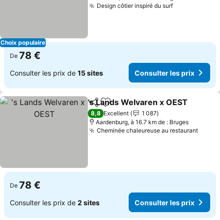
Design côtier inspiré du surf
Consulter les
Choix populaire
78 €
De
Consulter les prix de
15 sites
Consulter les prix
's Lands Welvaren x OEST
Partager
Ajouter à mes favoris
8,8
Excellent
1 087
Aardenburg, à 16.7 km de : Bruges
Cheminée chaleureuse au restaurant
Consul
78 €
De
Consulter les prix de
2 sites
Consulter les prix