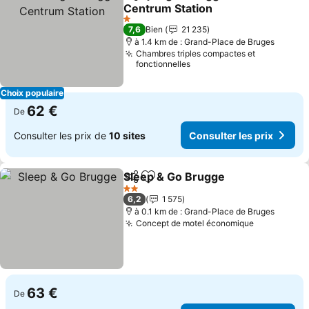
Partager
Ajouter à mes favoris
Centrum Station
Consulter les prix
1 Étoiles
7,6
Bien
21 235
à 1.4 km de : Grand-Place de Bruges
Chambres triples compactes et
fonctionnelles
Choix populaire
62 €
De
Consulter les prix de
10 sites
Consulter les prix
Sleep & Go Brugge
Partager
Ajouter à mes favoris
Consult
2 Étoiles
6,2
1 575
à 0.1 km de : Grand-Place de Bruges
Concept de motel économique
Consulter 
63 €
De