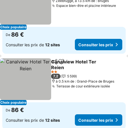
Zeebrugge, à 13.5 km de : Bruges
Espace bien-être et piscine intérieure
Consu
Choix populaire
86 €
De
Consulter les prix de
12 sites
Consulter les prix
Canalview Hotel Ter
Partager
Ajouter à mes favoris
Reien
Consulter les prix
2 Étoiles
7,2
5 599
à 0.5 km de : Grand-Place de Bruges
Terrasse de cour extérieure isolée
Consulte
Choix populaire
86 €
De
Consulter les prix de
12 sites
Consulter les prix