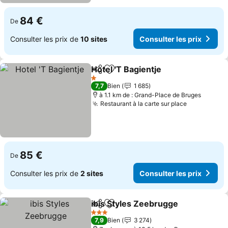
84 €
De
Consulter les prix de
10 sites
Consulter les prix
Hotel 'T Bagientje
Partager
Ajouter à mes favoris
Consulter
1 Étoiles
7,7
Bien
1 685
à 1.1 km de : Grand-Place de Bruges
Restaurant à la carte sur place
Consulter l
85 €
De
Consulter les prix de
2 sites
Consulter les prix
ibis Styles Zeebrugge
Partager
Ajouter à mes favoris
Cons
3 Étoiles
7,9
Bien
3 274