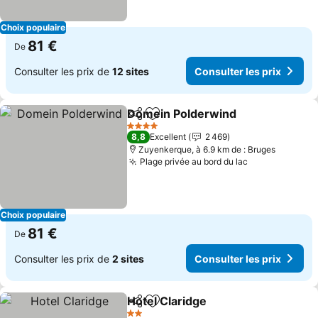
Choix populaire
81 €
De
Consulter les prix de
12 sites
Consulter les prix
Domein Polderwind
Partager
Ajouter à mes favoris
Consult
4 Étoiles
8,8
Excellent
2 469
Zuyenkerque, à 6.9 km de : Bruges
Plage privée au bord du lac
Consulter les
Choix populaire
81 €
De
Consulter les prix de
2 sites
Consulter les prix
Hotel Claridge
Partager
Ajouter à mes favoris
Consulter le