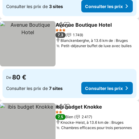
Consulter les prix de
3 sites
Consulter les prix
Avenue Boutique Hotel
Partager
Ajouter à mes favoris
Con
3 Étoiles
7,3
1 749
Blanckenberghe, à 13.6 km de : Bruges
Petit-déjeuner buffet de luxe avec bulles
Con
80 €
De
Consulter les prix de
7 sites
Consulter les prix
ibis budget Knokke
Partager
Ajouter à mes favoris
Consult
2 Étoiles
7,5
Bien
2 417
Knocke-Heist, à 13.6 km de : Bruges
Chambres efficaces pour trois personnes
Con