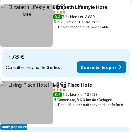
Elizabeth Lifestyle Hotel
Partager
Ajouter à mes favoris
Co
4 Étoiles
8,3
Très bien
3 839
à 2.5 km de : Centre-ville
Design moderne et impeccable
Consulter 
78 €
De
Consulter les prix de
5 sites
Consulter les prix
Living Place Hotel
Partager
Ajouter à mes favoris
Consulter
4 Étoiles
8,4
Très bien
12 775
Castenaso, à 6.0 km de : Bologne
Petit-déjeuner buffet avec du café frais
Cons
Choix populaire