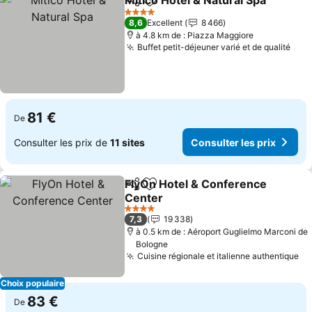
Mitico Hotel & Natural Spa
Partager
Ajouter à mes favoris
4 Étoiles
8,6
Excellent
8 466
à 4.8 km de : Piazza Maggiore
Buffet petit-déjeuner varié et de qualité
Cons
81 €
De
Consulter les prix de
11 sites
Consulter les prix
FlyOn Hotel & Conference
Partager
Ajouter à mes favoris
Center
Consulter les prix
4 Étoiles
7,3
19 338
à 0.5 km de : Aéroport Guglielmo Marconi de
Bologne
Cuisine régionale et italienne authentique
Co
Choix populaire
83 €
De