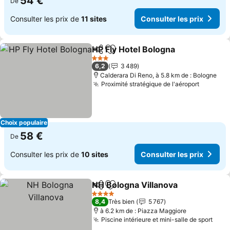
54 €
De
Consulter les prix de
11 sites
Consulter les prix
HP Fly Hotel Bologna
Partager
Ajouter à mes favoris
Consu
3 Étoiles
6,2
3 489
Calderara Di Reno, à 5.8 km de : Bologne
Proximité stratégique de l'aéroport
Consulte
Choix populaire
58 €
De
Consulter les prix de
10 sites
Consulter les prix
NH Bologna Villanova
Partager
Ajouter à mes favoris
Consu
4 Étoiles
8,4
Très bien
5 767
à 6.2 km de : Piazza Maggiore
Piscine intérieure et mini-salle de sport
Cons