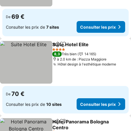
69 €
De
Consulter les prix de
7 sites
Consulter les prix
Suite Hotel Elite
Partager
Ajouter à mes favoris
Consulter l
4 Étoiles
8,3
Très bien
14 165
à 2.0 km de : Piazza Maggiore
Hôtel design à l'esthétique moderne
Consult
70 €
De
Consulter les prix de
10 sites
Consulter les prix
Hotel Panorama Bologna
Partager
Ajouter à mes favoris
Centro