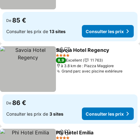
85 €
De
Consulter les prix de
13 sites
Consulter les prix
Savoia Hotel Regency
Partager
Ajouter à mes favoris
Cons
4 Étoiles
8,9
Excellent
11 763
à 3.8 km de : Piazza Maggiore
Grand parc avec piscine extérieure
Consult
86 €
De
Consulter les prix de
3 sites
Consulter les prix
Phi Hotel Emilia
Partager
Ajouter à mes favoris
Consulter l