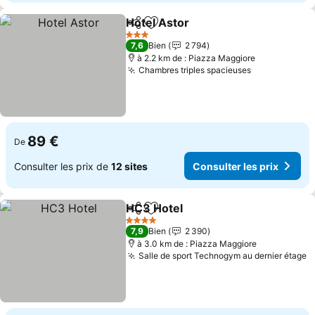
Hotel Astor
Partager
Ajouter à mes favoris
Consulter les p
3 Étoiles
7,6
Bien
2 794
à 2.2 km de : Piazza Maggiore
Chambres triples spacieuses
Consulter le
89 €
De
Consulter les prix de
12 sites
Consulter les prix
HC3 Hotel
Partager
Ajouter à mes favoris
Consulter les pr
4 Étoiles
7,9
Bien
2 390
à 3.0 km de : Piazza Maggiore
Salle de sport Technogym au dernier étage
C