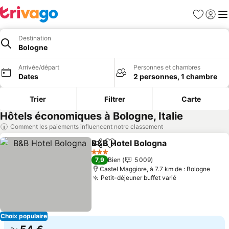
Favoris
Se con
Me
Destination
Bologne
Arrivée/départ
Personnes et chambres
Dates
2 personnes, 1 chambre
Trier
Filtrer
Carte
Hôtels économiques à Bologne, Italie
Comment les paiements influencent notre classement
B&B Hotel Bologna
Partager
Ajouter à mes favoris
Consult
3 Étoiles
7,9
Bien
5 009
Castel Maggiore, à 7.7 km de : Bologne
Petit-déjeuner buffet varié
Consulter les 
Choix populaire