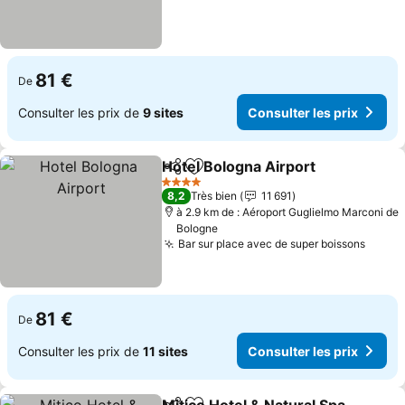
81 €
De
Consulter les prix de
9 sites
Consulter les prix
Hotel Bologna Airport
Partager
Ajouter à mes favoris
Cons
4 Étoiles
8,2
Très bien
11 691
à 2.9 km de : Aéroport Guglielmo Marconi de
Bologne
Bar sur place avec de super boissons
Consul
81 €
De
Consulter les prix de
11 sites
Consulter les prix