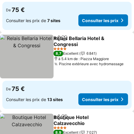
75 €
De
Consulter les prix de
7 sites
Consulter les prix
Relais Bellaria Hotel &
Partager
Ajouter à mes favoris
Congressi
Consulter les prix
4 Étoiles
8,7
Excellent
6 841
à 5.4 km de : Piazza Maggiore
Piscine extérieure avec hydromassage
Cons
75 €
De
Consulter les prix de
13 sites
Consulter les prix
Boutique Hotel
Partager
Ajouter à mes favoris
Calzavecchio
Consulter les prix
4 Étoiles
8,9
Excellent
7 027