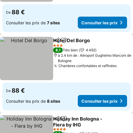
88 €
De
Consulter les prix de
7 sites
Consulter les prix
Hotel Del Borgo
Partager
Ajouter à mes favoris
Consulter l
3 Étoiles
8,1
Très bien
4 492
à 2.4 km de : Aéroport Guglielmo Marconi de
Bologne
Chambres confortables et raffinées
Consult
88 €
De
Consulter les prix de
8 sites
Consulter les prix
Holiday Inn Bologna -
Partager
Ajouter à mes favoris
Fiera by IHG
Consulter les prix
4 Étoiles