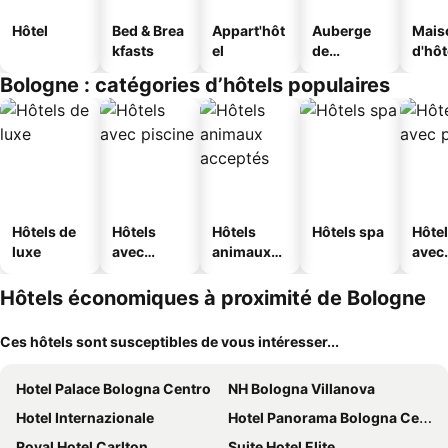
Hôtel
Bed & Brea
Appart'hôt
Auberge
Mais
kfasts
el
de
d'hô
jeunesse
Bologne : catégories d’hôtels populaires
Hôtels de
Hôtels
Hôtels
Hôtels spa
Hôte
luxe
avec
animaux
avec
piscine
acceptés
park
Hôtels économiques à proximité de Bologne
Ces hôtels sont susceptibles de vous intéresser...
Hotel Palace Bologna Centro
NH Bologna Villanova
Hotel Internazionale
Hotel Panorama Bologna Centro
Royal Hotel Carlton
Suite Hotel Elite