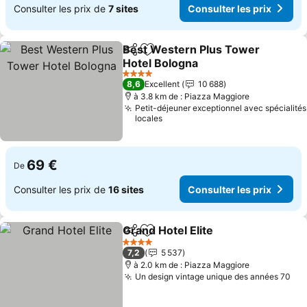
Consulter les prix de
7 sites
Consulter les prix
Best Western Plus Tower
Partager
Ajouter à mes favoris
Hotel Bologna
Consulter les prix
4 Étoiles
8,6
Excellent
10 688
à 3.8 km de : Piazza Maggiore
Petit-déjeuner exceptionnel avec spécialités
locales
69 €
De
Consulter les prix de
16 sites
Consulter les prix
Grand Hotel Elite
Partager
Ajouter à mes favoris
Consulter
4 Étoiles
7,2
5 537
à 2.0 km de : Piazza Maggiore
Un design vintage unique des années 70
Con