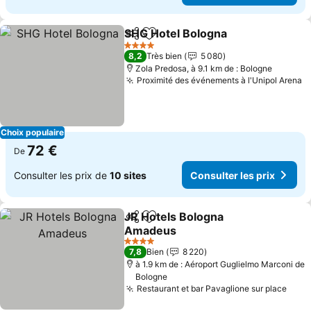
SHG Hotel Bologna
Partager
Ajouter à mes favoris
Consult
4 Étoiles
8,2
Très bien
5 080
Zola Predosa, à 9.1 km de : Bologne
Proximité des événements à l'Unipol Arena
C
Choix populaire
72 €
De
Consulter les prix de
10 sites
Consulter les prix
JR Hotels Bologna
Partager
Ajouter à mes favoris
Amadeus
Consulter les prix
4 Étoiles
7,8
Bien
8 220
à 1.9 km de : Aéroport Guglielmo Marconi de
Bologne
Restaurant et bar Pavaglione sur place
Cons