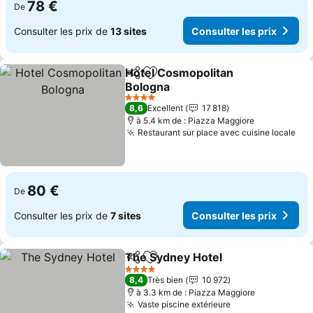
78 €
De
Consulter les prix de
13 sites
Consulter les prix
Hotel Cosmopolitan
Partager
Ajouter à mes favoris
Bologna
Consulter les prix
4 Étoiles
8,6
Excellent
17 818
à 5.4 km de : Piazza Maggiore
Restaurant sur place avec cuisine locale
Con
80 €
De
Consulter les prix de
7 sites
Consulter les prix
The Sydney Hotel
Partager
Ajouter à mes favoris
Consulter
4 Étoiles
8,4
Très bien
10 972
à 3.3 km de : Piazza Maggiore
Vaste piscine extérieure
Consulter les pr