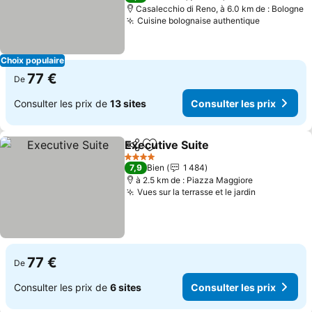
Casalecchio di Reno, à 6.0 km de : Bologne
Cuisine bolognaise authentique
Consulter 
Choix populaire
77 €
De
Consulter les prix de
13 sites
Consulter les prix
Executive Suite
Partager
Ajouter à mes favoris
Consulter l
4 Étoiles
7,9
Bien
1 484
à 2.5 km de : Piazza Maggiore
Vues sur la terrasse et le jardin
Consulter l
77 €
De
Consulter les prix de
6 sites
Consulter les prix