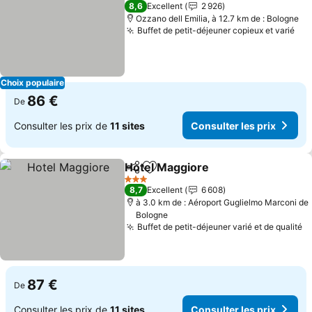
4 Étoiles
8,6
Excellent
2 926
Ozzano dell Emilia, à 12.7 km de : Bologne
Buffet de petit-déjeuner copieux et varié
Con
Choix populaire
86 €
De
Consulter les prix de
11 sites
Consulter les prix
Hotel Maggiore
Partager
Ajouter à mes favoris
Consulter l
3 Étoiles
8,7
Excellent
6 608
à 3.0 km de : Aéroport Guglielmo Marconi de
Bologne
Buffet de petit-déjeuner varié et de qualité
Co
87 €
De
Consulter les prix de
11 sites
Consulter les prix