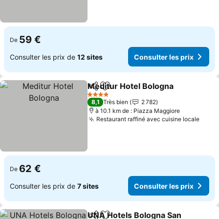
59 €
De
Consulter les prix de
12 sites
Consulter les prix
Meditur Hotel Bologna
Partager
Ajouter à mes favoris
Cons
4 Étoiles
8,1
Très bien
2 782
à 10.1 km de : Piazza Maggiore
Restaurant raffiné avec cuisine locale
Consu
62 €
De
Consulter les prix de
7 sites
Consulter les prix
UNA Hotels Bologna San