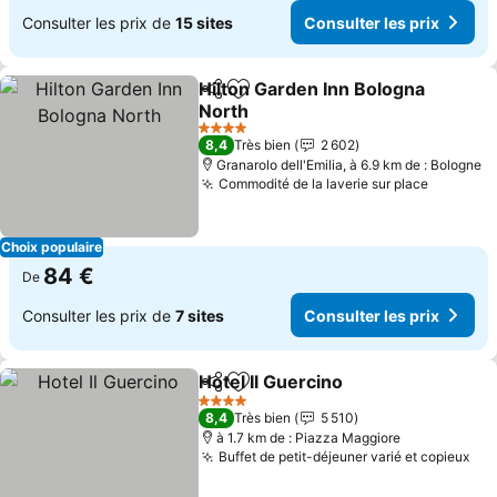
Consulter les prix de
15 sites
Consulter les prix
Hilton Garden Inn Bologna
Partager
Ajouter à mes favoris
North
Consulter les prix
4 Étoiles
8,4
Très bien
2 602
Granarolo dell'Emilia, à 6.9 km de : Bologne
Commodité de la laverie sur place
Consulte
Choix populaire
84 €
De
Consulter les prix de
7 sites
Consulter les prix
Hotel Il Guercino
Partager
Ajouter à mes favoris
Consulter 
4 Étoiles
8,4
Très bien
5 510
à 1.7 km de : Piazza Maggiore
Buffet de petit-déjeuner varié et copieux
Con