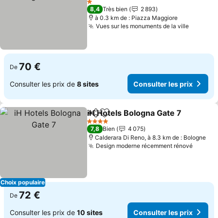
Consulter les prix
1 Étoiles
8,4
Très bien
2 893
à 0.3 km de : Piazza Maggiore
Vues sur les monuments de la ville
Consulte
70 €
De
Consulter les prix de
8 sites
Consulter les prix
iH Hotels Bologna Gate 7
Partager
Ajouter à mes favoris
C
4 Étoiles
7,8
Bien
4 075
Calderara Di Reno, à 8.3 km de : Bologne
Design moderne récemment rénové
Consult
Choix populaire
72 €
De
Consulter les prix de
10 sites
Consulter les prix