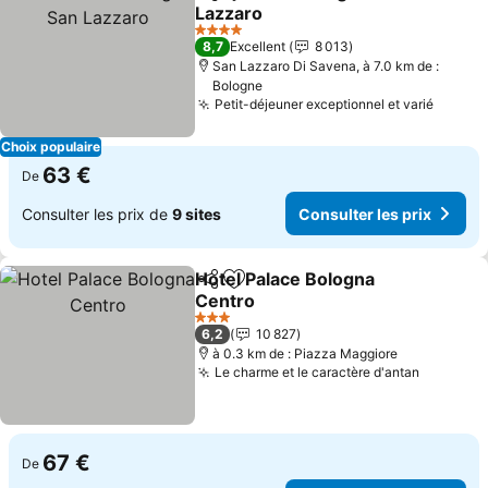
Partager
Ajouter à mes favoris
Lazzaro
Consulter les prix
4 Étoiles
8,7
Excellent
8 013
San Lazzaro Di Savena, à 7.0 km de :
Bologne
Petit-déjeuner exceptionnel et varié
Consul
Choix populaire
63 €
De
Consulter les prix de
9 sites
Consulter les prix
Hotel Palace Bologna
Partager
Ajouter à mes favoris
Centro
Consulter les prix
3 Étoiles
6,2
10 827
à 0.3 km de : Piazza Maggiore
Le charme et le caractère d'antan
Consulte
67 €
De