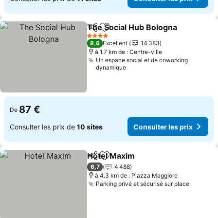
The Social Hub Bologna
Partager
Ajouter à mes favoris
Co
4 Étoiles
8,6
Excellent
14 383
à 1.7 km de : Centre-ville
Un espace social et de coworking
dynamique
87 €
De
Consulter les prix de
10 sites
Consulter les prix
Hotel Maxim
Partager
Ajouter à mes favoris
Consulter les 
6,7
4 488
à 4.3 km de : Piazza Maggiore
Parking privé et sécurisé sur place
Consulte