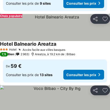
Consulter les prix de
9 sites
Consulter les prix
Choix populaire
Partager
Aj
Hotel Balneario Areatza
Consulter les prix
Hotel
Accès facile aux villes basques
Consulter les prix
3 Étoiles
7,5
Bien
2 963
Areatza, à 19.2 km de : Bilbao
59 €
De
Consulter les prix de
13 sites
Consulter les prix
Partager
Aj