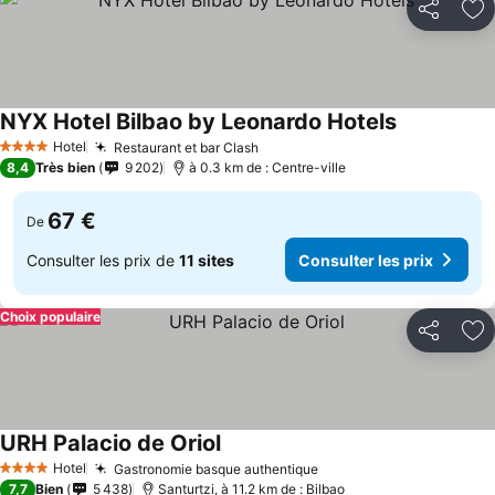
Partager
Aj
NYX Hotel Bilbao by Leonardo Hotels
Consulter le
Hotel
Restaurant et bar Clash
Consulter les prix
4 Étoiles
8,4
Très bien
9 202
à 0.3 km de : Centre-ville
67 €
De
Consulter les prix de
11 sites
Consulter les prix
Choix populaire
Partager
Aj
URH Palacio de Oriol
Consulter les prix
Hotel
Gastronomie basque authentique
Consulter les prix
4 Étoiles
7,7
Bien
5 438
Santurtzi, à 11.2 km de : Bilbao