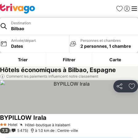
Favoris
Se con
Me
Destination
Bilbao
Arrivée/départ
Personnes et chambres
Dates
2 personnes, 1 chambre
Trier
Filtrer
Carte
Hôtels économiques à Bilbao, Espagne
Comment les paiements influencent notre classement
Partager
Aj
BYPILLOW Irala
Consulter les prix
Hotel
Hôtel-boutique à Iralabarri
Consulter les prix
2 Étoiles
7,3
5 475
à 1.0 km de : Centre-ville