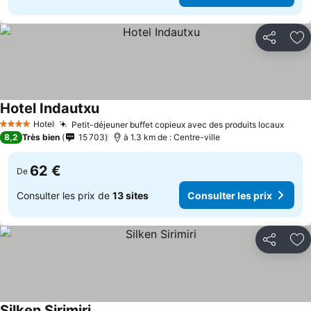
Partager
Aj
Hotel Indautxu
Consulter les prix
Hotel
Petit-déjeuner buffet copieux avec des produits locaux
Consu
4 Étoiles
8,2
Très bien
15 703
à 1.3 km de : Centre-ville
62 €
De
Consulter les prix de
13 sites
Consulter les prix
Partager
Aj
Silken Sirimiri