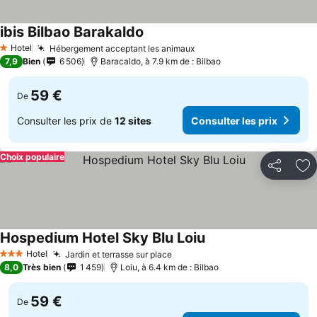
ibis Bilbao Barakaldo
Consulter les prix
Hotel
Hébergement acceptant les animaux
Consulter les prix
1 Étoiles
7,9
Bien
6 506
Baracaldo, à 7.9 km de : Bilbao
59 €
De
Consulter les prix de
12 sites
Consulter les prix
Choix populaire
Partager
Aj
Hospedium Hotel Sky Blu Loiu
Consulter les prix
Hotel
Jardin et terrasse sur place
Consulter les prix
3 Étoiles
8,0
Très bien
1 459
Loiu, à 6.4 km de : Bilbao
59 €
De