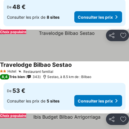
48 €
De
Consulter les prix de
8 sites
Consulter les prix
Choix populaire
Partager
Aj
Travelodge Bilbao Sestao
Consulter les prix
Hotel
Restaurant familial
Consulter les prix
2 Étoiles
8,4
Très bien
343
Sestao, à 8.5 km de : Bilbao
53 €
De
Consulter les prix de
5 sites
Consulter les prix
Choix populaire
Partager
Aj