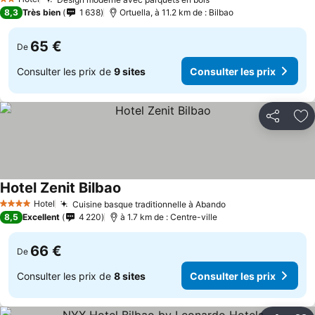
Consulter les prix
2 Étoiles
8,3
Très bien
1 638
Ortuella, à 11.2 km de : Bilbao
65 €
De
Consulter les prix de
9 sites
Consulter les prix
Partager
Aj
Hotel Zenit Bilbao
Consulter les prix
Hotel
Cuisine basque traditionnelle à Abando
Consulter les pri
4 Étoiles
8,5
Excellent
4 220
à 1.7 km de : Centre-ville
66 €
De
Consulter les prix de
8 sites
Consulter les prix