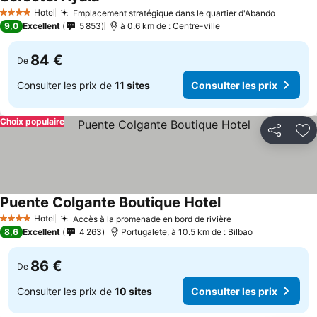
Consulter les prix
Hotel
Emplacement stratégique dans le quartier d'Abando
Consulte
4 Étoiles
9,0
Excellent
5 853
à 0.6 km de : Centre-ville
84 €
De
Consulter les prix de
11 sites
Consulter les prix
Choix populaire
Partager
Aj
Puente Colgante Boutique Hotel
Consulter les prix
Hotel
Accès à la promenade en bord de rivière
Consulter les pr
4 Étoiles
8,6
Excellent
4 263
Portugalete, à 10.5 km de : Bilbao
86 €
De
Consulter les prix de
10 sites
Consulter les prix