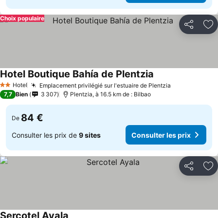
Choix populaire
Partager
Aj
Hotel Boutique Bahía de Plentzia
Consulter les prix
Hotel
Emplacement privilégié sur l'estuaire de Plentzia
Consulter les
2 Étoiles
7,7
Bien
3 307
Plentzia, à 16.5 km de : Bilbao
84 €
De
Consulter les prix de
9 sites
Consulter les prix
Partager
Aj
Sercotel Ayala