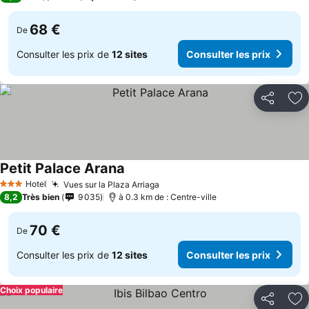
68 €
De
Consulter les prix de
12 sites
Consulter les prix
Partager
Aj
Petit Palace Arana
Consulter les prix
Hotel
Vues sur la Plaza Arriaga
Consulter les prix
3 Étoiles
8,2
Très bien
9 035
à 0.3 km de : Centre-ville
70 €
De
Consulter les prix de
12 sites
Consulter les prix
Choix populaire
Partager
Aj