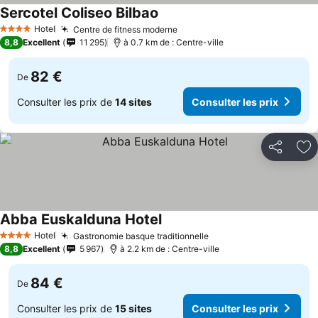
Sercotel Coliseo Bilbao
Consulter les prix
Hotel
Centre de fitness moderne
Consulter les prix
4 Étoiles
8,8
Excellent
11 295
à 0.7 km de : Centre-ville
82 €
De
Consulter les prix de
14 sites
Consulter les prix
Partager
Aj
Abba Euskalduna Hotel
Consulter les prix
Hotel
Gastronomie basque traditionnelle
Consulter les prix
4 Étoiles
8,8
Excellent
5 967
à 2.2 km de : Centre-ville
84 €
De
Consulter les prix de
15 sites
Consulter les prix