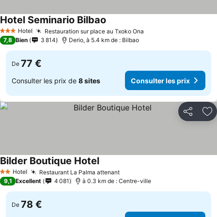
Hotel Seminario Bilbao
Consulter les prix
Hotel
Restauration sur place au Txoko Ona
Consulter les prix
3 Étoiles
7,8
Bien
3 814
Derio, à 5.4 km de : Bilbao
77 €
De
Consulter les prix de
8 sites
Consulter les prix
Partager
Aj
Bilder Boutique Hotel
Consulter les prix
Hotel
Restaurant La Palma attenant
Consulter les prix
2 Étoiles
9,1
Excellent
4 081
à 0.3 km de : Centre-ville
78 €
De