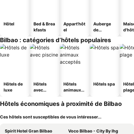
Hôtel
Bed & Brea
Appart'hôt
Auberge
Mais
kfasts
el
de
d'hô
jeunesse
Bilbao : catégories d’hôtels populaires
Hôtels de
Hôtels
Hôtels
Hôtels spa
Hôtel
luxe
avec
animaux
plag
piscine
acceptés
Hôtels économiques à proximité de Bilbao
Ces hôtels sont susceptibles de vous intéresser...
Spirit Hotel Gran Bilbao
Voco Bilbao - City By Ihg