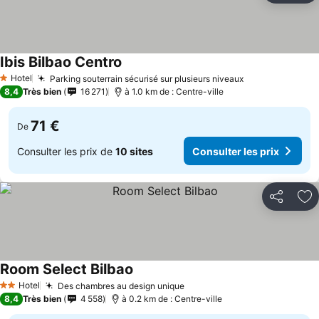
Ibis Bilbao Centro
Consulter les prix
Hotel
Parking souterrain sécurisé sur plusieurs niveaux
Consulter les 
1 Étoiles
8,4
Très bien
16 271
à 1.0 km de : Centre-ville
71 €
De
Consulter les prix de
10 sites
Consulter les prix
Partager
Aj
Room Select Bilbao
Consulter les prix
Hotel
Des chambres au design unique
Consulter les prix
2 Étoiles
8,4
Très bien
4 558
à 0.2 km de : Centre-ville