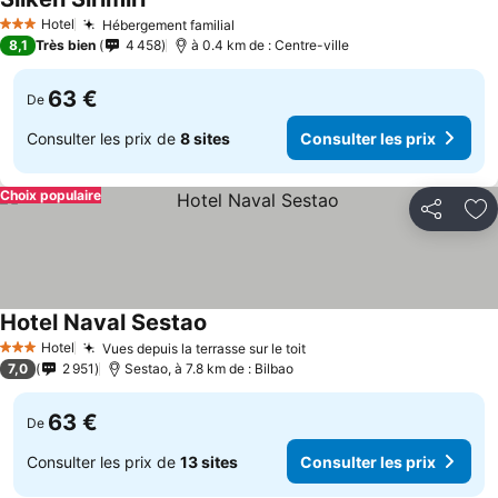
Consulter les prix
Hotel
Hébergement familial
Consulter les prix
3 Étoiles
8,1
Très bien
4 458
à 0.4 km de : Centre-ville
63 €
De
Consulter les prix de
8 sites
Consulter les prix
Choix populaire
Partager
Aj
Hotel Naval Sestao
Consulter les prix
Hotel
Vues depuis la terrasse sur le toit
Consulter les prix
3 Étoiles
7,0
2 951
Sestao, à 7.8 km de : Bilbao
63 €
De
Consulter les prix de
13 sites
Consulter les prix