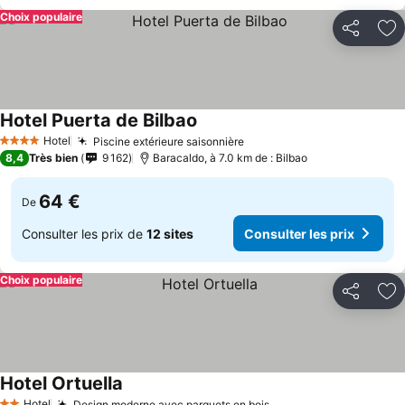
Choix populaire
Partager
Aj
Hotel Puerta de Bilbao
Consulter les prix
Hotel
Piscine extérieure saisonnière
Consulter les prix
4 Étoiles
8,4
Très bien
9 162
Baracaldo, à 7.0 km de : Bilbao
64 €
De
Consulter les prix de
12 sites
Consulter les prix
Choix populaire
Partager
Aj
Hotel Ortuella
Consulter les prix
Hotel
Design moderne avec parquets en bois