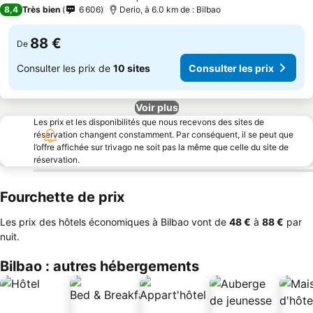
3 Étoiles
8,4
Très bien
6 606
Derio, à 6.0 km de : Bilbao
88 €
De
Consulter les prix de
10 sites
Consulter les prix
Voir plus
Les prix et les disponibilités que nous recevons des sites de
réservation changent constamment. Par conséquent, il se peut que
l’offre affichée sur trivago ne soit pas la même que celle du site de
réservation.
Fourchette de prix
Les prix des hôtels économiques à Bilbao vont de
‎48 €
à
‎88 €
par
nuit.
Bilbao : autres hébergements