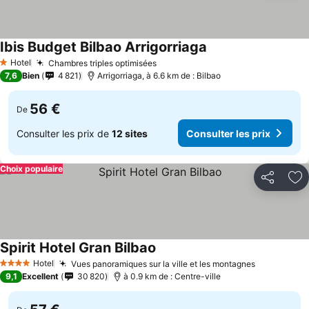
Ibis Budget Bilbao Arrigorriaga
Consulter les prix
Hotel
Chambres triples optimisées
Consulter les prix
1 Étoiles
7,6
Bien
4 821
Arrigorriaga, à 6.6 km de : Bilbao
56 €
De
Consulter les prix de
12 sites
Consulter les prix
Choix populaire
Partager
Aj
Spirit Hotel Gran Bilbao
Consulter les prix
Hotel
Vues panoramiques sur la ville et les montagnes
Consulter 
4 Étoiles
9,1
Excellent
30 820
à 0.9 km de : Centre-ville