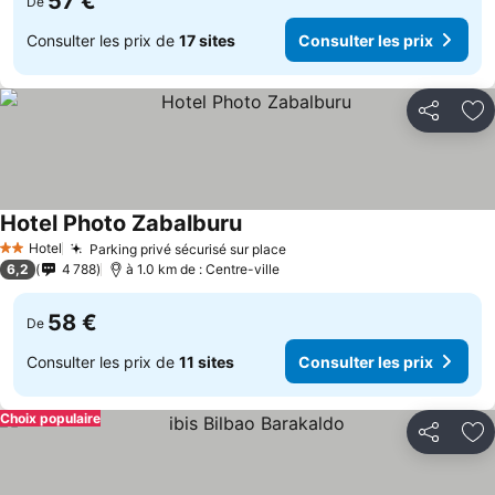
57 €
De
Consulter les prix de
17 sites
Consulter les prix
Partager
Aj
Hotel Photo Zabalburu
Consulter les prix
Hotel
Parking privé sécurisé sur place
Consulter les prix
2 Étoiles
6,2
4 788
à 1.0 km de : Centre-ville
58 €
De
Consulter les prix de
11 sites
Consulter les prix
Choix populaire
Partager
Aj