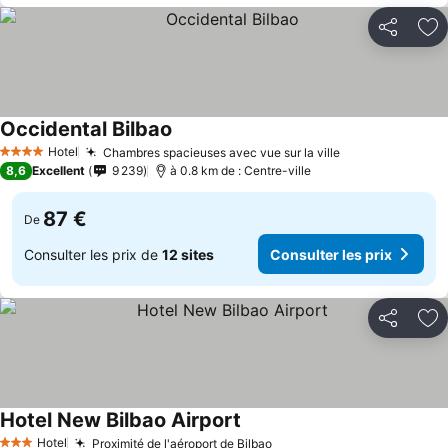
Partager
Aj
Occidental Bilbao
Consulter les prix
Hotel
Chambres spacieuses avec vue sur la ville
Consulter les 
4 Étoiles
8,6
Excellent
9 239
à 0.8 km de : Centre-ville
87 €
De
Consulter les prix de
12 sites
Consulter les prix
Partager
Aj
Hotel New Bilbao Airport
Consulter les prix
Hotel
Proximité de l'aéroport de Bilbao
Consulter les prix