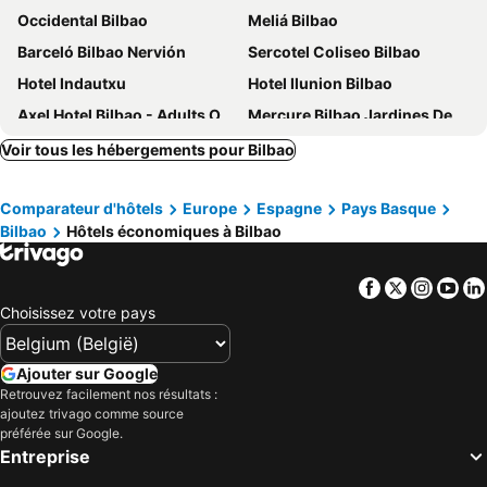
Occidental Bilbao
Meliá Bilbao
Barceló Bilbao Nervión
Sercotel Coliseo Bilbao
Hotel Indautxu
Hotel Ilunion Bilbao
Axel Hotel Bilbao - Adults Only
Mercure Bilbao Jardines De Albia
Hotel Ilunion San Mamés
Ibis Bilbao Centro
Voir tous les hébergements pour Bilbao
NYX Hotel Bilbao by Leonardo Hotels
Hesperia Bilbao
Comparateur d'hôtels
Europe
Espagne
Pays Basque
Abba Euskalduna Hotel
Sercotel Arenal Bilbao
Bilbao
Hôtels économiques à Bilbao
Sercotel Ayala
Hotel Abando
Hotel Puerta de Bilbao
Residencia Universitaria Resa Blas de Otero
Facebook
Twitter
Insta
Yo
Basque Boutique
Radisson Collection Bilbao
Choisissez votre pays
Hotel Carlton
NH Bilbao Deusto
Palacio Urgoiti
Hotel Zenit Bilbao
Ajouter sur Google
Retrouvez facilement nos résultats :
Hotel Tayko Bilbao
Petit Palace Arana
ajoutez trivago comme source
The Artist Grand Hotel of Art
Bilder Boutique Hotel
préférée sur Google.
Entreprise
BYPILLOW Bilbo
NH Collection Villa de Bilbao