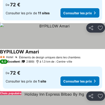
72 €
De
Consulter les prix de
11 sites
Consulter les prix
Partager
Aj
BYPILLOW Amari
Consulter les prix
Hotel
Éléments de design uniques dans les chambres
Consulter les 
2 Étoiles
9,0
Excellent
2 889
à 1.3 km de : Centre-ville
72 €
De
Consulter les prix de
1 site
Consulter les prix
Choix populaire
Partager
Aj