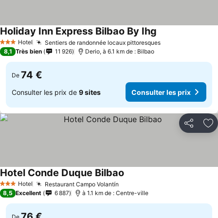
Holiday Inn Express Bilbao By Ihg
Consulter les pri
Hotel
Sentiers de randonnée locaux pittoresques
Consulter les pr
3 Étoiles
8,1
Très bien
11 926
Derio, à 6.1 km de : Bilbao
74 €
De
Consulter les prix de
9 sites
Consulter les prix
Partager
Aj
Hotel Conde Duque Bilbao
Consulter les prix
Hotel
Restaurant Campo Volantín
Consulter les prix
3 Étoiles
8,5
Excellent
6 887
à 1.1 km de : Centre-ville
76 €
De