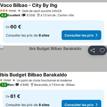
Voco Bilbao - City By Ihg
Consulter les prix
Hotel
Salle de sport ouverte 24h/24
Consulter les prix
3 Étoiles
8,9
Excellent
6 359
à 1.0 km de : Centre-ville
60 €
De
Consulter les prix de
8 sites
Consulter les prix
Partager
Aj
Ibis Budget Bilbao Barakaldo
Consulter les prix
Hotel
Un point de chute fonctionnel et moderne
Consulter les prix
1 Étoiles
7,5
Bien
4 648
Baracaldo, à 7.9 km de : Bilbao
61 €
De
Consulter les prix de
8 sites
Consulter les prix