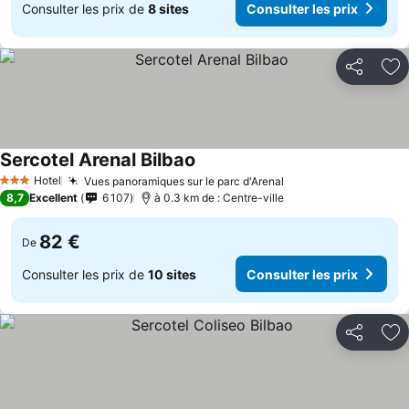
Consulter les prix de
8 sites
Consulter les prix
Partager
Aj
Sercotel Arenal Bilbao
Consulter les prix
Hotel
Vues panoramiques sur le parc d'Arenal
Consulter les prix
3 Étoiles
8,7
Excellent
6 107
à 0.3 km de : Centre-ville
82 €
De
Consulter les prix de
10 sites
Consulter les prix
Partager
Aj