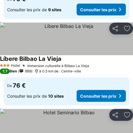
Consulter les prix de
9 sites
Consulter les prix
Partager
Aj
Líbere Bilbao La Vieja
Consulter les prix
Hotel
Immersion culturelle à Bilbao La Vieja
Consulter les prix
3 Étoiles
7,7
Bien
889
à 0.5 km de : Centre-ville
76 €
De
Consulter les prix de
10 sites
Consulter les prix
Partager
Aj