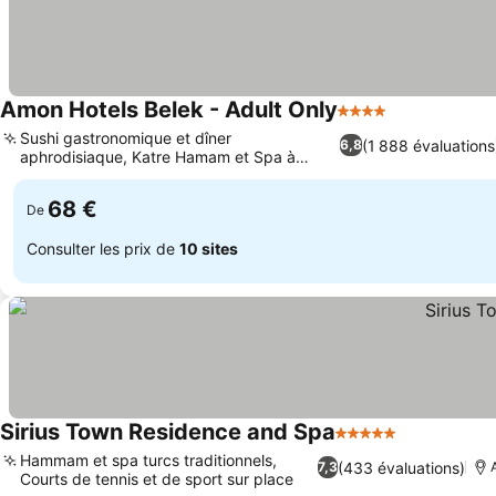
Amon Hotels Belek - Adult Only
4 Étoiles
Consulter le
Sushi gastronomique et dîner
(1 888 évaluations
6,8
aphrodisiaque, Katre Hamam et Spa à
Consulter les prix
service complet
68 €
De
Consulter les prix de
10 sites
Sirius Town Residence and Spa
5 Étoiles
Consulter l
Hammam et spa turcs traditionnels,
(433 évaluations)
7,3
Courts de tennis et de sport sur place