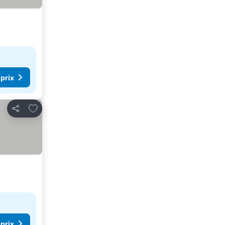
 prix
Ajouter à mes favoris
Partager
 prix