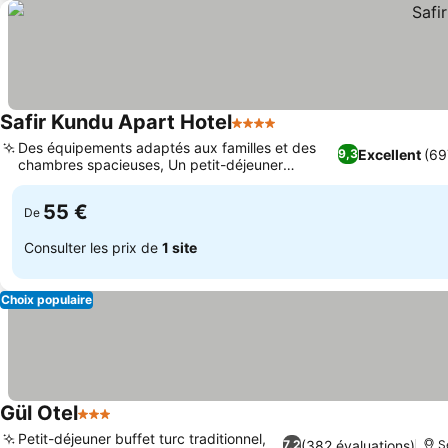
Safir Kundu Apart Hotel
4 Étoiles
Consulter les prix
Des équipements adaptés aux familles et des
Excellent
(69
9,3
chambres spacieuses, Un petit-déjeuner
Consulter les prix
continental et halal varié
55 €
De
Consulter les prix de
1 site
Choix populaire
Gül Otel
3 Étoiles
Consulter les prix
Petit-déjeuner buffet turc traditionnel,
(382 évaluations)
7,2
S