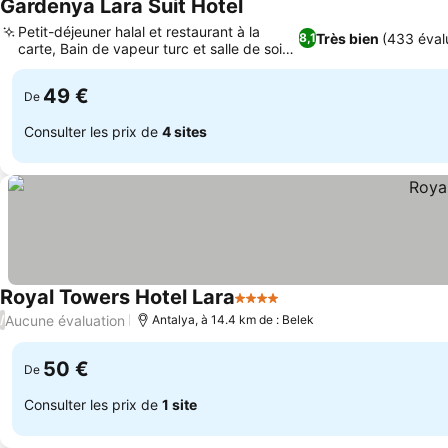
Gardenya Lara Suit Hotel
Consulter les prix
Petit-déjeuner halal et restaurant à la
Très bien
(433 éval
8,1
carte, Bain de vapeur turc et salle de soins
Consulter les prix
sur place
49 €
De
Consulter les prix de
4 sites
Royal Towers Hotel Lara
4 Étoiles
Consulter les prix
Aucune évaluation
/
Antalya, à 14.4 km de : Belek
50 €
De
Consulter les prix de
1 site