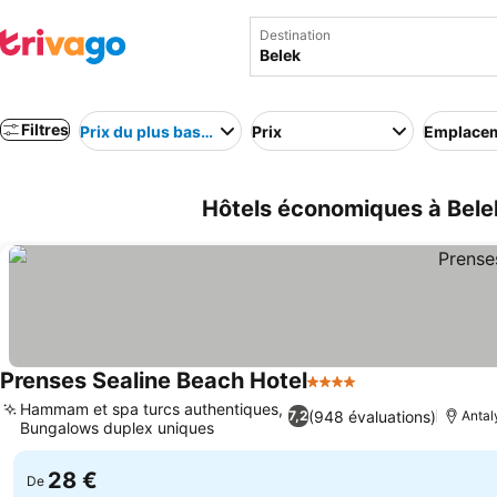
Destination
Filtres
Prix du plus bas au plus élevé
Prix
Emplace
Hôtels économiques à Belek
Prenses Sealine Beach Hotel
4 Étoiles
Consulter les pr
Hammam et spa turcs authentiques,
(948 évaluations)
7,2
Antal
Bungalows duplex uniques
Consulter les prix
28 €
De