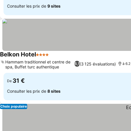
Consulter les prix de
9 sites
Belkon Hotel
4 Étoiles
Consulter les prix
Hammam traditionnel et centre de
(3 125 évaluations)
5,1
à 6.2
spa, Buffet turc authentique
Consulter les prix
31 €
De
Consulter les prix de
8 sites
Choix populaire