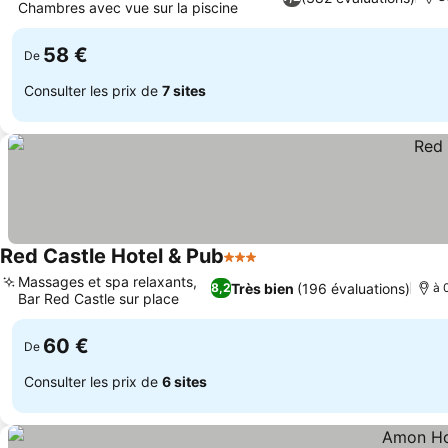
Chambres avec vue sur la piscine
Consulter les prix
58 €
De
Consulter les prix de
7 sites
Red Castle Hotel & Pub
3 Étoiles
Consulter les prix
Massages et spa relaxants,
Très bien
(196 évaluations)
8,2
à 
Bar Red Castle sur place
Consulter les prix
60 €
De
Consulter les prix de
6 sites