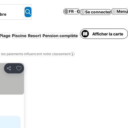
FR · €
Menu
Se connecter
bre
Afficher la carte
Plage
Piscine
Resort
Pension complète
Appart'hôtel
Petit-déjeu
les paiements influencent notre classement
Ajouter à mes favoris
Partager