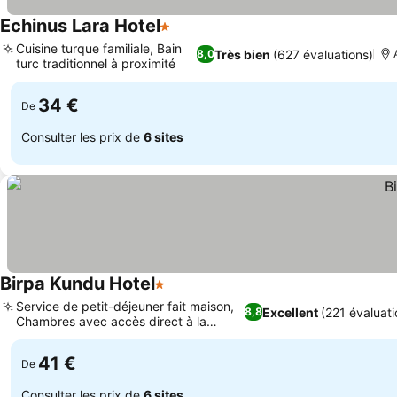
Echinus Lara Hotel
1 Étoiles
Consulter les prix
Cuisine turque familiale, Bain
Très bien
(627 évaluations)
8,0
turc traditionnel à proximité
Consulter les prix
34 €
De
Consulter les prix de
6 sites
Birpa Kundu Hotel
1 Étoiles
Consulter les prix
Service de petit-déjeuner fait maison,
Excellent
(221 évaluati
8,8
Chambres avec accès direct à la
Consulter les prix
piscine
41 €
De
Consulter les prix de
6 sites