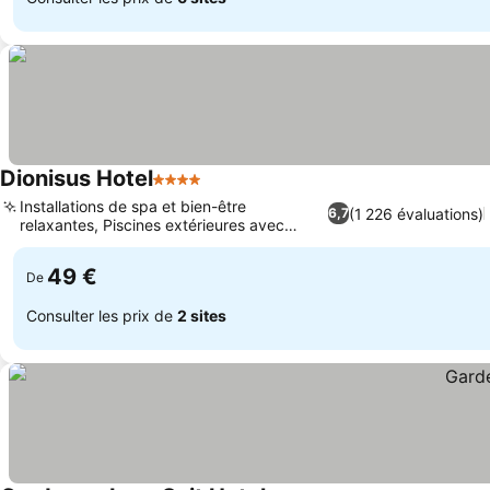
Dionisus Hotel
4 Étoiles
Consulter les prix
Installations de spa et bien-être
(1 226 évaluations)
6,7
relaxantes, Piscines extérieures avec
Consulter les prix
toboggans
49 €
De
Consulter les prix de
2 sites