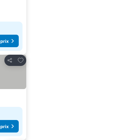
 prix
Ajouter à mes favoris
Partager
 prix