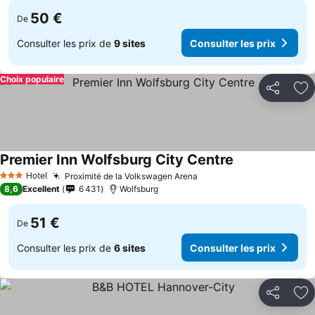
50 €
De
Consulter les prix de
9 sites
Consulter les prix
Choix populaire
Partager
Aj
Premier Inn Wolfsburg City Centre
Hotel
Proximité de la Volkswagen Arena
3 Étoiles
8,6
Excellent
6 431
Wolfsburg
51 €
De
Consulter les prix de
6 sites
Consulter les prix
Partager
Aj