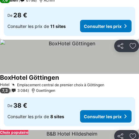
7,6
Bien
6 798
Achim
28 €
De
Consulter les prix de
11 sites
Consulter les prix
Partager
Aj
BoxHotel Göttingen
Hotel
Emplacement central de premier choix à Göttingen
7,3
3 084
Goettingen
38 €
De
Consulter les prix de
8 sites
Consulter les prix
Choix populaire