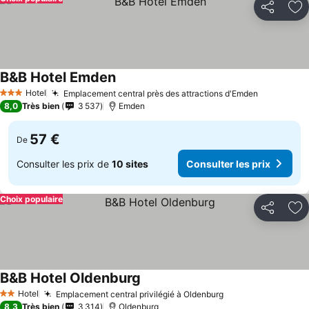
Partager
Aj
B&B Hotel Emden
Hotel
Emplacement central près des attractions d'Emden
3 Étoiles
8,0
Très bien
3 537
Emden
57 €
De
Consulter les prix de
10 sites
Consulter les prix
Choix populaire
Partager
Aj
B&B Hotel Oldenburg
Hotel
Emplacement central privilégié à Oldenburg
2 Étoiles
8,3
Très bien
3 314
Oldenburg