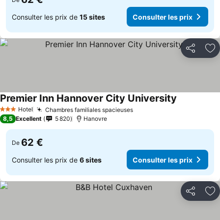
Consulter les prix de
15 sites
Consulter les prix
Partager
Aj
Premier Inn Hannover City University
Hotel
Chambres familiales spacieuses
3 Étoiles
8,5
Excellent
5 820
Hanovre
62 €
De
Consulter les prix de
6 sites
Consulter les prix
Partager
Aj