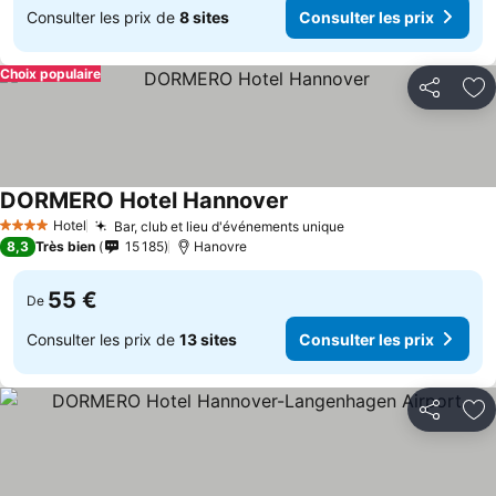
Consulter les prix de
8 sites
Consulter les prix
Choix populaire
Partager
Aj
DORMERO Hotel Hannover
Hotel
Bar, club et lieu d'événements unique
4 Étoiles
8,3
Très bien
15 185
Hanovre
55 €
De
Consulter les prix de
13 sites
Consulter les prix
Partager
Aj