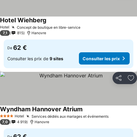
Hotel Wiehberg
Hotel
Concept de boutique en libre-service
7,1
815
Hanovre
62 €
De
Consulter les prix de
9 sites
Consulter les prix
Partager
Aj
Wyndham Hannover Atrium
Hotel
Services dédiés aux mariages et événements
4 Étoiles
7,0
4 919
Hanovre
62 €
De