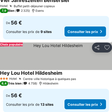
Vier Jahreszeiten Bensersiel
Hotel
Buffet petit-déjeuner copieux
7,9
Bien
2 325
Esens
56 €
De
Consulter les prix de
9 sites
Consulter les prix
Choix populaire
Partager
Aj
Hey Lou Hotel Hildesheim
Hotel
Centre-ville historique à quelques pas
3 Étoiles
8,4
Très bien
4 758
Hildesheim
56 €
De
Consulter les prix de
13 sites
Consulter les prix