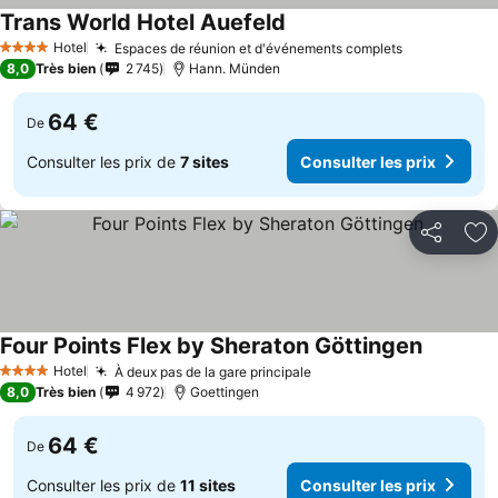
Trans World Hotel Auefeld
Hotel
Espaces de réunion et d'événements complets
4 Étoiles
8,0
Très bien
2 745
Hann. Münden
64 €
De
Consulter les prix de
7 sites
Consulter les prix
Partager
Aj
Four Points Flex by Sheraton Göttingen
Hotel
À deux pas de la gare principale
4 Étoiles
8,0
Très bien
4 972
Goettingen
64 €
De
Consulter les prix de
11 sites
Consulter les prix