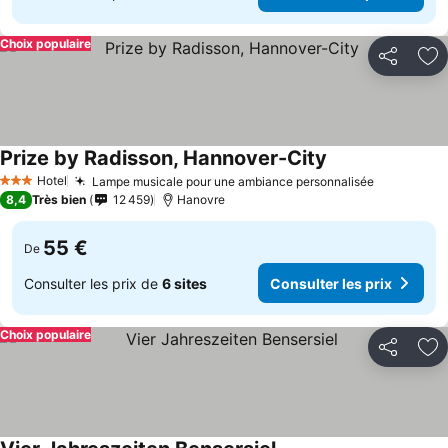
Choix populaire
Partager
Aj
Prize by Radisson, Hannover-City
Hotel
Lampe musicale pour une ambiance personnalisée
3 Étoiles
8,4
Très bien
12 459
Hanovre
55 €
De
Consulter les prix de
6 sites
Consulter les prix
Choix populaire
Partager
Aj