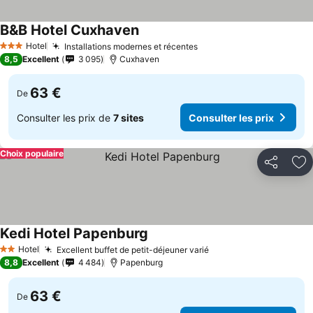
B&B Hotel Cuxhaven
Hotel
Installations modernes et récentes
3 Étoiles
8,5
Excellent
3 095
Cuxhaven
63 €
De
Consulter les prix de
7 sites
Consulter les prix
Choix populaire
Partager
Aj
Kedi Hotel Papenburg
Hotel
Excellent buffet de petit-déjeuner varié
2 Étoiles
8,8
Excellent
4 484
Papenburg
63 €
De