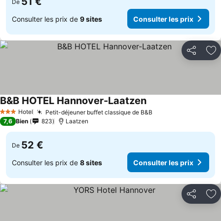
51 €
De
Consulter les prix de
9 sites
Consulter les prix
Partager
Aj
B&B HOTEL Hannover-Laatzen
Hotel
Petit-déjeuner buffet classique de B&B
3 Étoiles
7,6
Bien
823
Laatzen
52 €
De
Consulter les prix de
8 sites
Consulter les prix
Partager
Aj