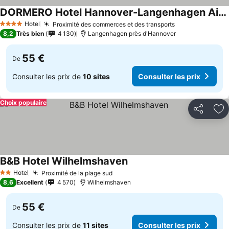
DORMERO Hotel Hannover-Langenhagen Airport
Hotel
Proximité des commerces et des transports
4 Étoiles
8,2
Très bien
4 130
Langenhagen près d'Hannover
55 €
De
Consulter les prix de
10 sites
Consulter les prix
Choix populaire
Partager
Aj
B&B Hotel Wilhelmshaven
Hotel
Proximité de la plage sud
2 Étoiles
8,6
Excellent
4 570
Wilhelmshaven
55 €
De
Consulter les prix de
11 sites
Consulter les prix