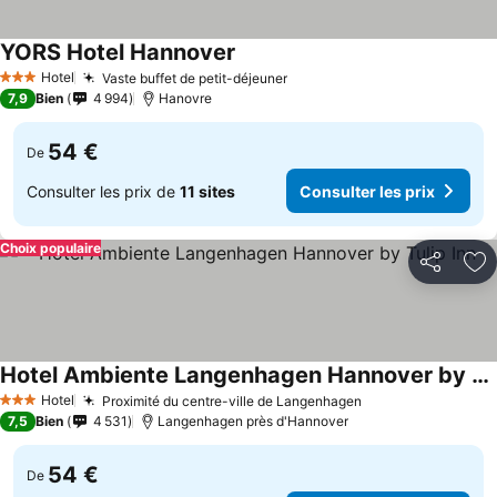
YORS Hotel Hannover
Hotel
Vaste buffet de petit-déjeuner
3 Étoiles
7,9
Bien
4 994
Hanovre
54 €
De
Consulter les prix de
11 sites
Consulter les prix
Choix populaire
Partager
Aj
Hotel Ambiente Langenhagen Hannover by Tulip Inn
Hotel
Proximité du centre-ville de Langenhagen
3 Étoiles
7,5
Bien
4 531
Langenhagen près d'Hannover
54 €
De