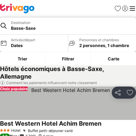
Favoris
Se con
Me
Destination
Basse-Saxe
Arrivée/départ
Personnes et chambres
Dates
2 personnes, 1 chambre
Trier
Filtrer
Carte
Hôtels économiques à Basse-Saxe,
Allemagne
Comment les paiements influencent notre classement
Choix populaire
Partager
Aj
Best Western Hotel Achim Bremen
Hotel
Buffet petit-déjeuner varié
3 Étoiles