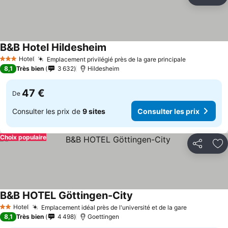
Partager
Aj
B&B Hotel Hildesheim
Hotel
Emplacement privilégié près de la gare principale
3 Étoiles
8,1
Très bien
3 632
Hildesheim
47 €
De
Consulter les prix de
9 sites
Consulter les prix
Choix populaire
Partager
Aj
B&B HOTEL Göttingen-City
Hotel
Emplacement idéal près de l'université et de la gare
2 Étoiles
8,1
Très bien
4 498
Goettingen