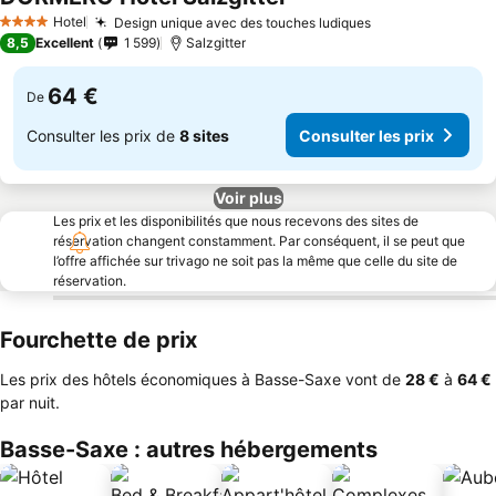
Hotel
Design unique avec des touches ludiques
4 Étoiles
8,5
Excellent
1 599
Salzgitter
64 €
De
Consulter les prix de
8 sites
Consulter les prix
Voir plus
Les prix et les disponibilités que nous recevons des sites de
réservation changent constamment. Par conséquent, il se peut que
l’offre affichée sur trivago ne soit pas la même que celle du site de
réservation.
Fourchette de prix
Les prix des hôtels économiques à Basse-Saxe vont de
‎28 €
à
‎64 €
par nuit.
Basse-Saxe : autres hébergements