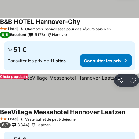
B&B HOTEL Hannover-City
Hotel
Chambres insonorisées pour des séjours paisibles
2 Étoiles
8,5
Excellent
5 178
Hanovre
51 €
De
Consulter les prix de
11 sites
Consulter les prix
Choix populaire
Partager
Aj
BeeVillage Messehotel Hannover Laatzen
Hotel
Vaste buffet de petit-déjeuner
2 Étoiles
6,7
3 344
Laatzen