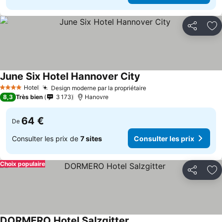
Partager
Aj
June Six Hotel Hannover City
Hotel
Design moderne par la propriétaire
4 Étoiles
8,3
Très bien
3 173
Hanovre
64 €
De
Consulter les prix de
7 sites
Consulter les prix
Choix populaire
Partager
Aj
DORMERO Hotel Salzgitter