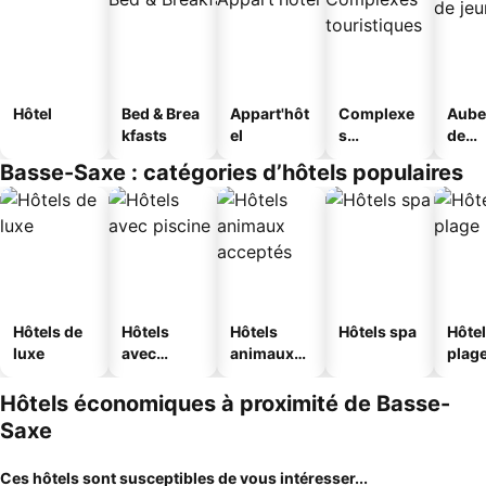
Hôtel
Bed & Brea
Appart'hôt
Complexe
Aube
kfasts
el
s
de
touristique
jeun
Basse-Saxe : catégories d’hôtels populaires
s
Hôtels de
Hôtels
Hôtels
Hôtels spa
Hôtel
luxe
avec
animaux
plag
piscine
acceptés
Hôtels économiques à proximité de Basse-
Saxe
Ces hôtels sont susceptibles de vous intéresser...