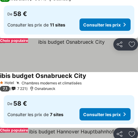
58 €
De
Consulter les prix de
11 sites
Consulter les prix
Choix populaire
Partager
Aj
ibis budget Osnabrueck City
Hotel
Chambres modernes et climatisées
1 Étoiles
7,1
7 221
Osnabrueck
58 €
De
Consulter les prix de
7 sites
Consulter les prix
Choix populaire
Partager
Aj