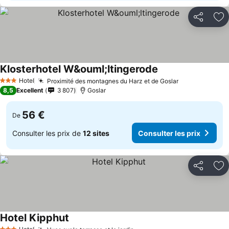
Partager
Aj
Klosterhotel W&ouml;ltingerode
Hotel
Proximité des montagnes du Harz et de Goslar
3 Étoiles
8,5
Excellent
3 807
Goslar
56 €
De
Consulter les prix de
12 sites
Consulter les prix
Partager
Aj
Hotel Kipphut