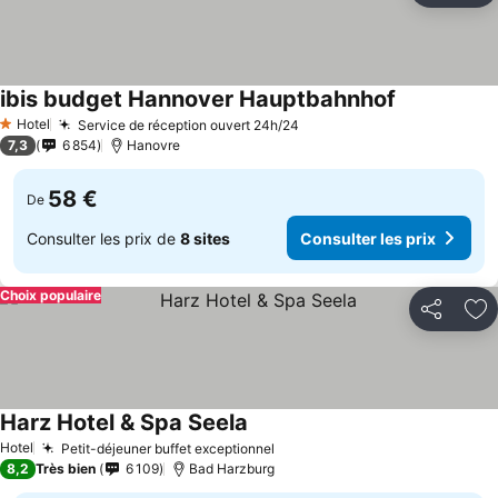
ibis budget Hannover Hauptbahnhof
Hotel
Service de réception ouvert 24h/24
1 Étoiles
7,3
6 854
Hanovre
58 €
De
Consulter les prix de
8 sites
Consulter les prix
Choix populaire
Partager
Aj
Harz Hotel & Spa Seela
Hotel
Petit-déjeuner buffet exceptionnel
8,2
Très bien
6 109
Bad Harzburg