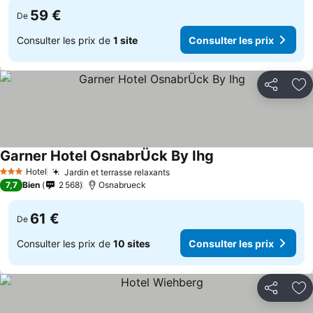
59 €
De
Consulter les prix de
1 site
Consulter les prix
Partager
Aj
Garner Hotel OsnabrÜck By Ihg
Hotel
Jardin et terrasse relaxants
3 Étoiles
7,7
Bien
2 568
Osnabrueck
61 €
De
Consulter les prix de
10 sites
Consulter les prix
Partager
Aj