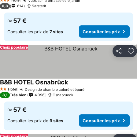
Hotel
Vues sur la terrasse et le jardin
3 Étoiles
6,8
614
Sarstedt
57 €
De
Consulter les prix de
7 sites
Consulter les prix
Choix populaire
Partager
Aj
B&B HOTEL Osnabrück
Hotel
Design de chambre coloré et épuré
2 Étoiles
8,1
Très bien
4 096
Osnabrueck
57 €
De
Consulter les prix de
9 sites
Consulter les prix
Choix populaire