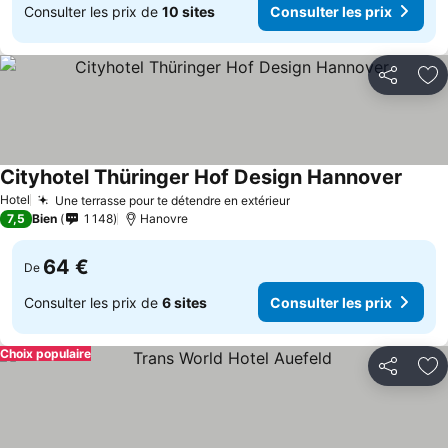
Consulter les prix de
10 sites
Consulter les prix
Partager
Aj
Cityhotel Thüringer Hof Design Hannover
Hotel
Une terrasse pour te détendre en extérieur
7,5
Bien
1 148
Hanovre
64 €
De
Consulter les prix de
6 sites
Consulter les prix
Choix populaire
Partager
Aj