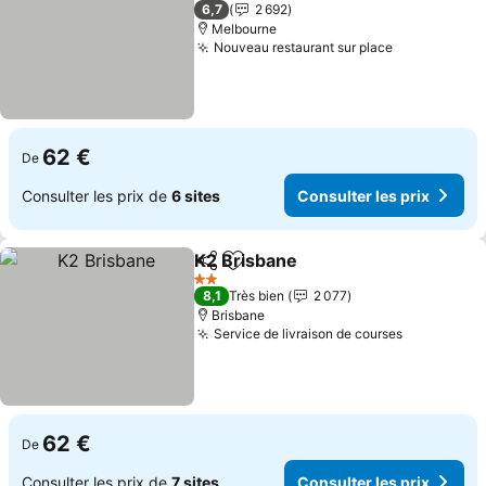
4 Étoiles
6,7
2 692
Melbourne
Nouveau restaurant sur place
Consulter l
62 €
De
Consulter les prix de
6 sites
Consulter les prix
K2 Brisbane
Partager
Ajouter à mes favoris
Consulter les 
2 Étoiles
8,1
Très bien
2 077
Brisbane
Service de livraison de courses
Consulter 
62 €
De
Consulter les prix de
7 sites
Consulter les prix