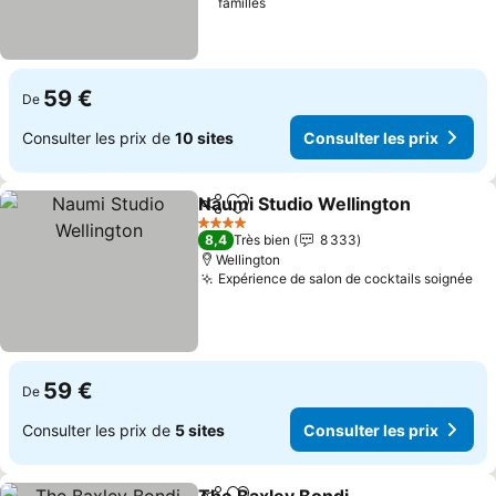
familles
59 €
De
Consulter les prix de
10 sites
Consulter les prix
Naumi Studio Wellington
Partager
Ajouter à mes favoris
C
4 Étoiles
8,4
Très bien
8 333
Wellington
Expérience de salon de cocktails soignée
Co
59 €
De
Consulter les prix de
5 sites
Consulter les prix