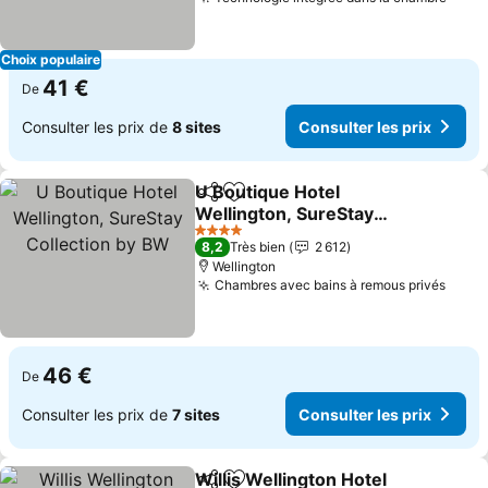
Consu
Choix populaire
41 €
De
Consulter les prix de
8 sites
Consulter les prix
U Boutique Hotel
Partager
Ajouter à mes favoris
Wellington, SureStay
Collection by BW
Consulter les prix
4 Étoiles
8,2
Très bien
2 612
Wellington
Chambres avec bains à remous privés
Consu
46 €
De
Consulter les prix de
7 sites
Consulter les prix
Willis Wellington Hotel