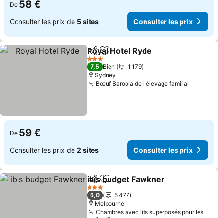
58 €
De
Consulter les prix de
5 sites
Consulter les prix
Royal Hotel Ryde
Partager
Ajouter à mes favoris
Consulter
3 Étoiles
7,5
Bien
1 179
Sydney
Bœuf Baroola de l'élevage familial
Consulte
59 €
De
Consulter les prix de
2 sites
Consulter les prix
ibis budget Fawkner
Partager
Ajouter à mes favoris
Consul
3 Étoiles
6,0
5 477
Melbourne
Chambres avec lits superposés pour les