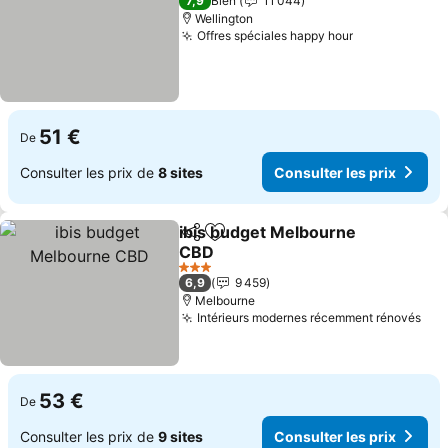
7,9
Bien
11 044
Wellington
Offres spéciales happy hour
Consulter le
51 €
De
Consulter les prix de
8 sites
Consulter les prix
ibis budget Melbourne
Partager
Ajouter à mes favoris
CBD
Consulter les prix
3 Étoiles
6,9
9 459
Melbourne
Intérieurs modernes récemment rénovés
Con
53 €
De
Consulter les prix de
9 sites
Consulter les prix