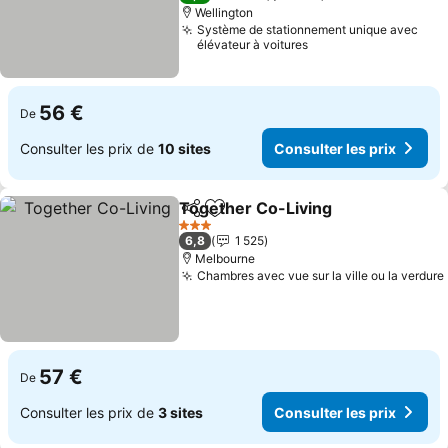
Wellington
Système de stationnement unique avec
élévateur à voitures
56 €
De
Consulter les prix de
10 sites
Consulter les prix
Together Co-Living
Partager
Ajouter à mes favoris
Consult
3 Étoiles
6,8
1 525
Melbourne
Chambres avec vue sur la ville ou la verdure
57 €
De
Consulter les prix de
3 sites
Consulter les prix