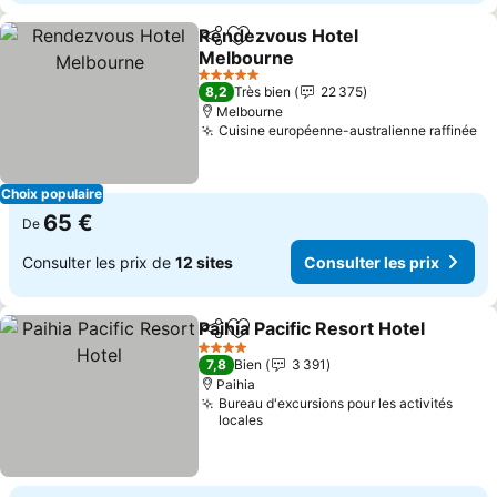
Rendezvous Hotel
Partager
Ajouter à mes favoris
Melbourne
Consulter les prix
5 Étoiles
8,2
Très bien
22 375
Melbourne
Cuisine européenne-australienne raffinée
Co
Choix populaire
65 €
De
Consulter les prix de
12 sites
Consulter les prix
Paihia Pacific Resort Hotel
Partager
Ajouter à mes favoris
4 Étoiles
7,8
Bien
3 391
Paihia
Bureau d'excursions pour les activités
locales