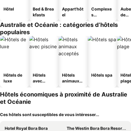
Hôtel
Bed & Brea
Appart'hôt
Complexe
Aube
kfasts
el
s
de
touristique
jeun
Australie et Océanie : catégories d’hôtels
s
populaires
Hôtels de
Hôtels
Hôtels
Hôtels spa
Hôtel
luxe
avec
animaux
plag
piscine
acceptés
Hôtels économiques à proximité de Australie
et Océanie
Ces hôtels sont susceptibles de vous intéresser...
Hotel Royal Bora Bora
The Westin Bora Bora Resort & Spa