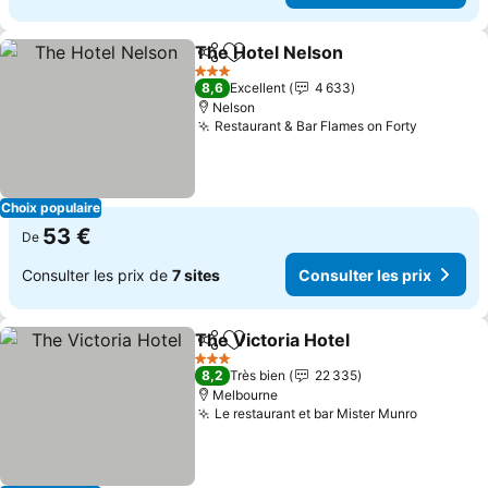
The Hotel Nelson
Partager
Ajouter à mes favoris
Consulter
3 Étoiles
8,6
Excellent
4 633
Nelson
Restaurant & Bar Flames on Forty
Consulte
Choix populaire
53 €
De
Consulter les prix de
7 sites
Consulter les prix
The Victoria Hotel
Partager
Ajouter à mes favoris
Consulte
3 Étoiles
8,2
Très bien
22 335
Melbourne
Le restaurant et bar Mister Munro
Consulte