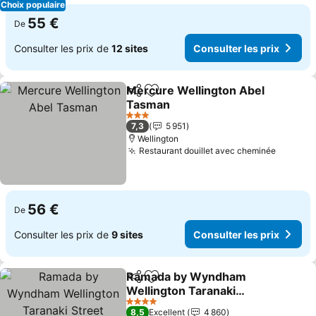
Choix populaire
55 €
De
Consulter les prix de
12 sites
Consulter les prix
Mercure Wellington Abel
Partager
Ajouter à mes favoris
Tasman
Consulter les prix
3 Étoiles
7,3
5 951
Wellington
Restaurant douillet avec cheminée
Consult
56 €
De
Consulter les prix de
9 sites
Consulter les prix
Ramada by Wyndham
Partager
Ajouter à mes favoris
Wellington Taranaki
Street
Consulter les prix
4 Étoiles
8,5
Excellent
4 860