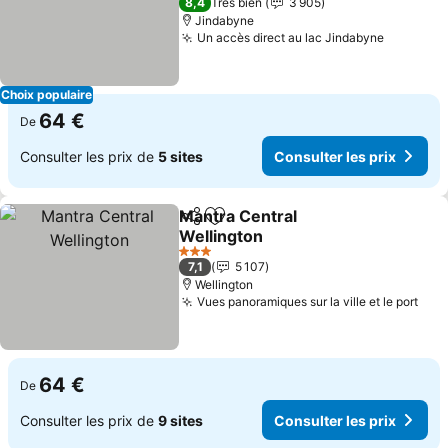
8,4
Très bien
3 905
Jindabyne
Un accès direct au lac Jindabyne
Consulte
Choix populaire
64 €
De
Consulter les prix de
5 sites
Consulter les prix
Mantra Central
Partager
Ajouter à mes favoris
Wellington
Consulter les prix
3 Étoiles
7,1
5 107
Wellington
Vues panoramiques sur la ville et le port
Cons
64 €
De
Consulter les prix de
9 sites
Consulter les prix