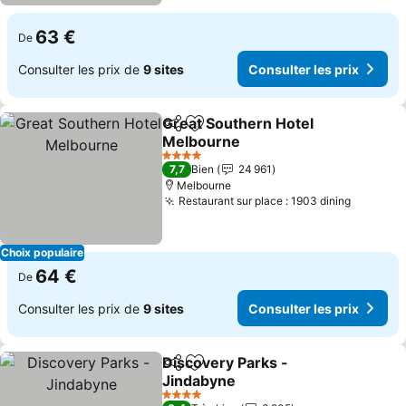
63 €
De
Consulter les prix de
9 sites
Consulter les prix
Great Southern Hotel
Partager
Ajouter à mes favoris
Melbourne
Consulter les prix
4 Étoiles
7,7
Bien
24 961
Melbourne
Restaurant sur place : 1903 dining
Consulte
Choix populaire
64 €
De
Consulter les prix de
9 sites
Consulter les prix
Discovery Parks -
Partager
Ajouter à mes favoris
Jindabyne
Consulter les prix
4 Étoiles