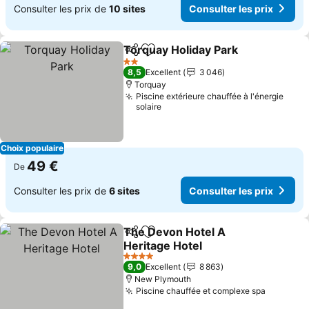
Consulter les prix de
10 sites
Consulter les prix
Torquay Holiday Park
Partager
Ajouter à mes favoris
Consu
2 Étoiles
8,5
Excellent
3 046
Torquay
Piscine extérieure chauffée à l'énergie
solaire
Choix populaire
49 €
De
Consulter les prix de
6 sites
Consulter les prix
The Devon Hotel A
Partager
Ajouter à mes favoris
Heritage Hotel
Consulter les prix
4 Étoiles
9,0
Excellent
8 863
New Plymouth
Piscine chauffée et complexe spa
Consulte