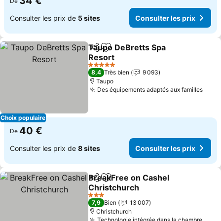
34 €
De
Consulter les prix de
5 sites
Consulter les prix
Taupo DeBretts Spa
Partager
Ajouter à mes favoris
Resort
Consulter les prix
5 Étoiles
8,4
Très bien
9 093
Taupo
Des équipements adaptés aux familles
Consu
Choix populaire
40 €
De
Consulter les prix de
8 sites
Consulter les prix
BreakFree on Cashel
Partager
Ajouter à mes favoris
Christchurch
Consulter les prix
3 Étoiles
7,9
Bien
13 007
Christchurch
Technologie intégrée dans la chambre