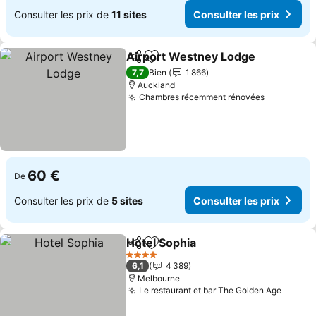
Consulter les prix de
11 sites
Consulter les prix
Airport Westney Lodge
Partager
Ajouter à mes favoris
Con
7,7
Bien
1 866
Auckland
Chambres récemment rénovées
Consulter
60 €
De
Consulter les prix de
5 sites
Consulter les prix
Hotel Sophia
Partager
Ajouter à mes favoris
Consulter les 
4 Étoiles
6,1
4 389
Melbourne
Le restaurant et bar The Golden Age
Consul