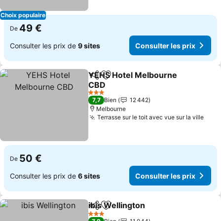
Choix populaire
49 €
De
Consulter les prix de
9 sites
Consulter les prix
YEHS Hotel Melbourne
Partager
Ajouter à mes favoris
CBD
Consulter les prix
3 Étoiles
7,7
Bien
12 442
Melbourne
Terrasse sur le toit avec vue sur la ville
Cons
50 €
De
Consulter les prix de
6 sites
Consulter les prix
ibis Wellington
Partager
Ajouter à mes favoris
Consulter le
3 Étoiles