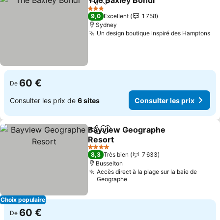
The Baxley Bondi
Partager
Ajouter à mes favoris
Consulter
3 Étoiles
9,0
Excellent
1 758
Sydney
Un design boutique inspiré des Hamptons
Co
60 €
De
Consulter les prix de
6 sites
Consulter les prix
Bayview Geographe
Partager
Ajouter à mes favoris
Resort
Consulter les prix
4 Étoiles
8,3
Très bien
7 633
Busselton
Accès direct à la plage sur la baie de
Geographe
Choix populaire
60 €
De