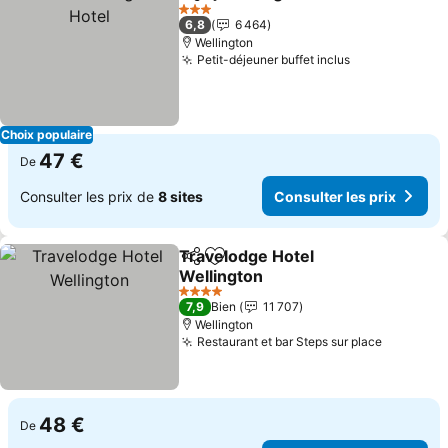
Partager
Ajouter à mes favoris
Cons
3 Étoiles
6,8
6 464
Wellington
Petit-déjeuner buffet inclus
Consulter les
Choix populaire
47 €
De
Consulter les prix de
8 sites
Consulter les prix
Travelodge Hotel
Partager
Ajouter à mes favoris
Wellington
Consulter les prix
4 Étoiles
7,9
Bien
11 707
Wellington
Restaurant et bar Steps sur place
Consulter
48 €
De