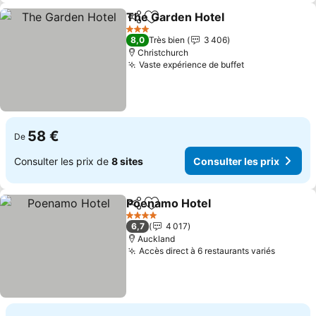
The Garden Hotel
Partager
Ajouter à mes favoris
Consulter
3 Étoiles
8,0
Très bien
3 406
Christchurch
Vaste expérience de buffet
Consulter les
58 €
De
Consulter les prix de
8 sites
Consulter les prix
Poenamo Hotel
Partager
Ajouter à mes favoris
Consulter l
4 Étoiles
6,7
4 017
Auckland
Accès direct à 6 restaurants variés
Consult