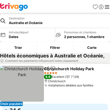
Favoris
Se con
Me
Destination
Australie et Océanie
Arrivée/départ
Personnes et chambres
Dates
2 personnes, 1 chambre
Trier
Filtrer
Carte
Hôtels économiques à Australie et Océanie,
Comment les paiements influencent notre classement
Christchurch Holiday Park
Partager
Ajouter à mes favoris
5 Étoiles
8,6
Excellent
7 129
Christchurch
Installations dédiées aux familles
Consulter
Choix populaire