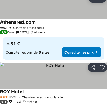
Partager
Aj
Athensred.com
Hotel
Centre de fitness dédié
7,9
Bien
2 322
Athènes
31 €
De
Consulter les prix de
6 sites
Consulter les prix
Partager
Aj
ROY Hotel
Hotel
Chambres avec vue sur la ville
3 Étoiles
6,4
1 182
Athènes