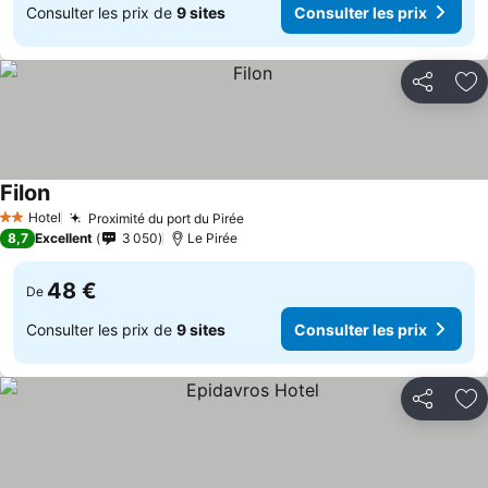
Consulter les prix de
9 sites
Consulter les prix
Partager
Aj
Filon
Hotel
Proximité du port du Pirée
2 Étoiles
8,7
Excellent
3 050
Le Pirée
48 €
De
Consulter les prix de
9 sites
Consulter les prix
Partager
Aj