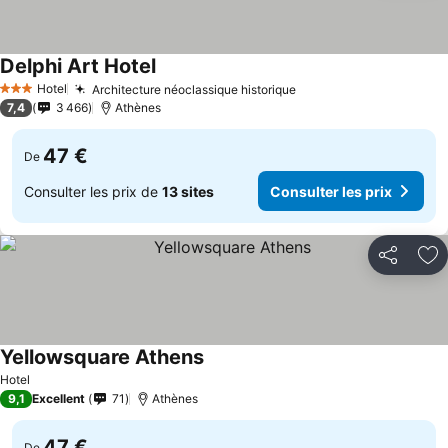
Delphi Art Hotel
Hotel
Architecture néoclassique historique
3 Étoiles
7,4
3 466
Athènes
47 €
De
Consulter les prix de
13 sites
Consulter les prix
Partager
Aj
Yellowsquare Athens
Hotel
9,1
Excellent
71
Athènes
47 €
De