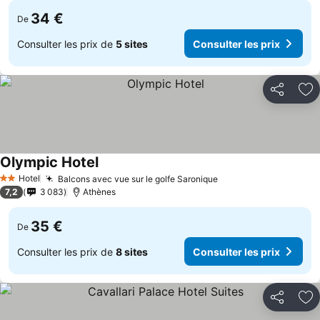
34 €
De
Consulter les prix de
5 sites
Consulter les prix
Partager
Aj
Olympic Hotel
Hotel
Balcons avec vue sur le golfe Saronique
2 Étoiles
7,2
3 083
Athènes
35 €
De
Consulter les prix de
8 sites
Consulter les prix
Partager
Aj