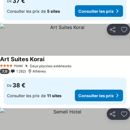
37 €
De
Consulter les prix de
5 sites
Consulter les prix
Partager
Aj
Art Suites Korai
Hotel
Deux piscines extérieures
4 Étoiles
7,0
1 282
Athènes
38 €
De
Consulter les prix de
11 sites
Consulter les prix
Partager
Aj