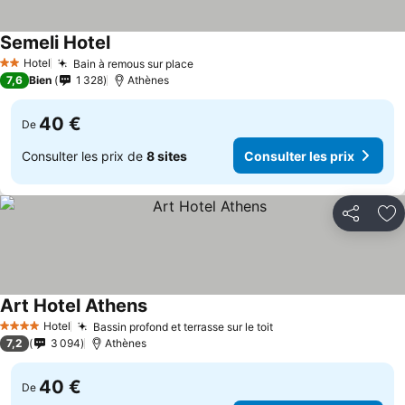
Semeli Hotel
Hotel
Bain à remous sur place
2 Étoiles
7,6
Bien
1 328
Athènes
40 €
De
Consulter les prix de
8 sites
Consulter les prix
Partager
Aj
Art Hotel Athens
Hotel
Bassin profond et terrasse sur le toit
4 Étoiles
7,2
3 094
Athènes
40 €
De