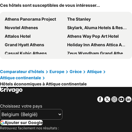
Ces hôtels sont susceptibles de vous intéresser...
Athens Panorama Project
The Stanley
Novotel Athenes
Skylark, Aluma Hotels & Resorts
Attalos Hotel
Athens Way Pop Art Hotel
Grand Hyatt Athens
Holiday Inn Athens Attica Av. Airport West by IHG
Casual Kubic Athens
Zeus Wyndham Grand Athens
Herodion Hotel
Piraeus Theoxenia Hotel
Art Hotel Athens
Breeze Boutique Athens
Comparateur d'hôtels
Europe
Grèce
Attique
Attique continentale
Hotel President
Evita Asty
Hôtels économiques à Attique continentale
Figleaf Kypseli
Sofitel Athens Airport
Zeus Essence Ramada by Wyndham Athens
Arion Athens Hotel
Facebook
Twitter
Insta
Yo
Novus City Hotel
Acropolis Hill Hotel
Choisissez votre pays
Mosaikon
Xenophon Hotel
Athens One Smart Hotel
The Fountain Athens
Ajouter sur Google
Retrouvez facilement nos résultats :
Central Hotel
Titania Hotel