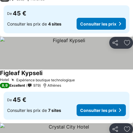
45 €
De
Consulter les prix de
4 sites
Consulter les prix
Partager
Aj
Figleaf Kypseli
Hotel
Expérience boutique technologique
8,9
Excellent
979
Athènes
45 €
De
Consulter les prix de
7 sites
Consulter les prix
Partager
Aj