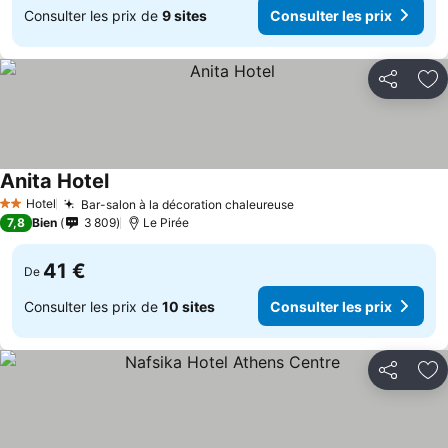
Consulter les prix de
9 sites
Consulter les prix
Partager
Aj
Anita Hotel
Hotel
Bar-salon à la décoration chaleureuse
2 Étoiles
7,8
Bien
3 809
Le Pirée
41 €
De
Consulter les prix de
10 sites
Consulter les prix
Partager
Aj