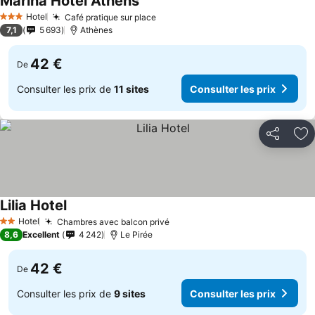
Marina Hotel Athens
Hotel
Café pratique sur place
3 Étoiles
7,1
5 693
Athènes
42 €
De
Consulter les prix de
11 sites
Consulter les prix
Partager
Aj
Lilia Hotel
Hotel
Chambres avec balcon privé
2 Étoiles
8,6
Excellent
4 242
Le Pirée
42 €
De
Consulter les prix de
9 sites
Consulter les prix