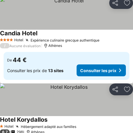
Partager
Aj
Candia Hotel
Hotel
Expérience culinaire grecque authentique
4 Étoiles
/
Athènes
Aucune évaluation
44 €
De
Consulter les prix de
13 sites
Consulter les prix
Partager
Aj
Hotel Korydallos
Hotel
Hébergement adapté aux familles
1 Étoiles
6,7
298
Athènes