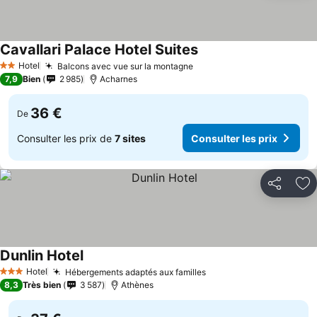
Cavallari Palace Hotel Suites
Hotel
Balcons avec vue sur la montagne
2 Étoiles
7,9
Bien
2 985
Acharnes
36 €
De
Consulter les prix de
7 sites
Consulter les prix
Partager
Aj
Dunlin Hotel
Hotel
Hébergements adaptés aux familles
3 Étoiles
8,3
Très bien
3 587
Athènes