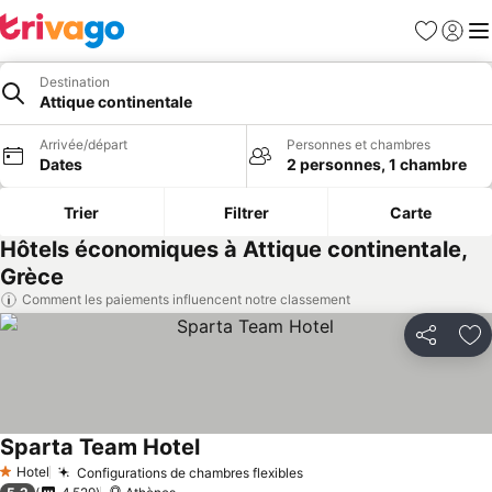
Favoris
Se con
Me
Destination
Attique continentale
Arrivée/départ
Personnes et chambres
Dates
2 personnes, 1 chambre
Trier
Filtrer
Carte
Hôtels économiques à Attique continentale,
Grèce
Comment les paiements influencent notre classement
Partager
Aj
Sparta Team Hotel
Hotel
Configurations de chambres flexibles
1 Étoiles