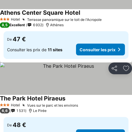
Athens Center Square Hotel
Hotel
Terrasse panoramique sur le toit de l'Acropole
3 Étoiles
8,5
Excellent
6 932
Athènes
47 €
De
Consulter les prix de
11 sites
Consulter les prix
Partager
Aj
The Park Hotel Piraeus
Hotel
Vues sur le parc et les environs
3 Étoiles
6,6
1 531
Le Pirée
48 €
De