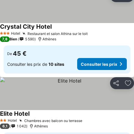
Crystal City Hotel
Hotel
Restaurant et salon Athina sur le toit
3 Étoiles
7,8
Bien
5 590
Athènes
45 €
De
Consulter les prix de
10 sites
Consulter les prix
Partager
Aj
Elite Hotel
Hotel
Chambres avec balcon ou terrasse
2 Étoiles
6,1
1 042
Athènes