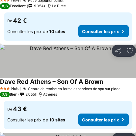
Hotel
Petit-déjeuner buffet
3 Étoiles
8,6
Excellent
9 054
Le Pirée
42 €
De
Consulter les prix de
10 sites
Consulter les prix
Partager
Aj
Dave Red Athens – Son Of A Brown
Hotel
Centre de remise en forme et services de spa sur place
3 Étoiles
7,9
Bien
2 055
Athènes
43 €
De
Consulter les prix de
10 sites
Consulter les prix