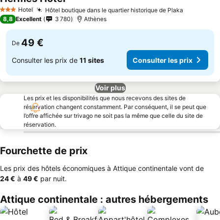
Hotel
Hôtel boutique dans le quartier historique de Plaka
3 Étoiles
8,8
Excellent
3 780
Athènes
49 €
De
Consulter les prix de
11 sites
Consulter les prix
Voir plus
Les prix et les disponibilités que nous recevons des sites de
réservation changent constamment. Par conséquent, il se peut que
l’offre affichée sur trivago ne soit pas la même que celle du site de
réservation.
Fourchette de prix
Les prix des hôtels économiques à Attique continentale vont de
‎24 €
à
‎49 €
par nuit.
Attique continentale : autres hébergements