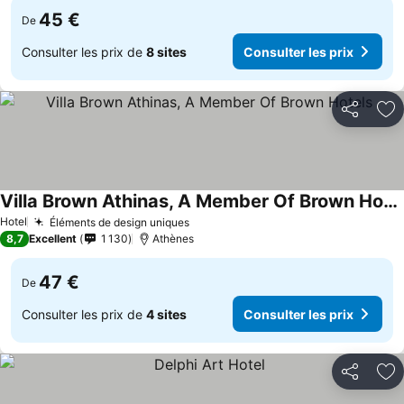
45 €
De
Consulter les prix de
8 sites
Consulter les prix
Partager
Aj
Villa Brown Athinas, A Member Of Brown Hotels
Hotel
Éléments de design uniques
8,7
Excellent
1 130
Athènes
47 €
De
Consulter les prix de
4 sites
Consulter les prix
Partager
Aj