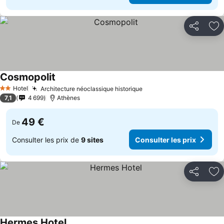
Partager
Aj
Cosmopolit
Hotel
Architecture néoclassique historique
2 Étoiles
7,1
4 699
Athènes
49 €
De
Consulter les prix de
9 sites
Consulter les prix
Partager
Aj
Hermes Hotel