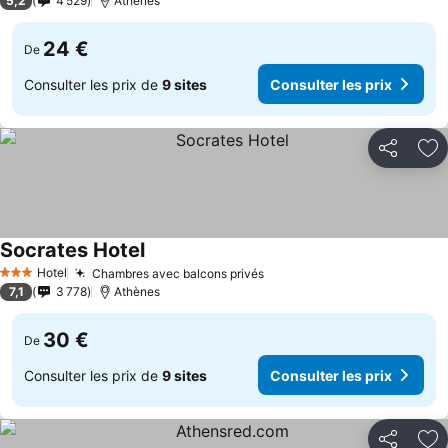
5,2
4 529
Athènes
24 €
De
Consulter les prix de
9 sites
Consulter les prix
Partager
Aj
Socrates Hotel
Hotel
Chambres avec balcons privés
3 Étoiles
7,1
3 778
Athènes
30 €
De
Consulter les prix de
9 sites
Consulter les prix