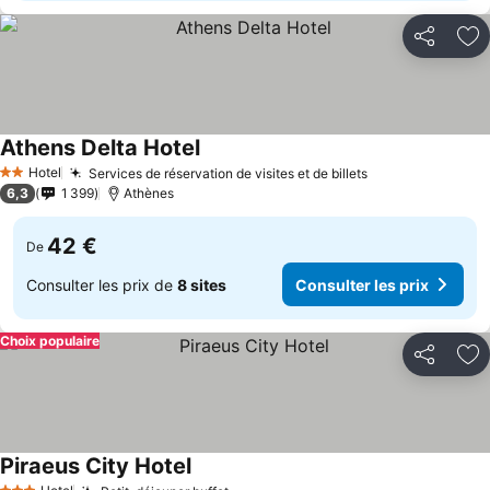
Partager
Aj
Athens Delta Hotel
Hotel
Services de réservation de visites et de billets
2 Étoiles
6,3
1 399
Athènes
42 €
De
Consulter les prix de
8 sites
Consulter les prix
Choix populaire
Partager
Aj
Piraeus City Hotel