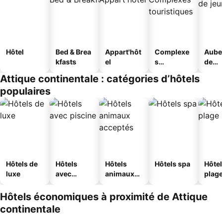
Hôtel
Bed & Brea
Appart'hôt
Complexe
Aube
kfasts
el
s
de
touristique
jeun
Attique continentale : catégories d’hôtels
s
populaires
Hôtels de
Hôtels
Hôtels
Hôtels spa
Hôtel
luxe
avec
animaux
plag
piscine
acceptés
Hôtels économiques à proximité de Attique
continentale