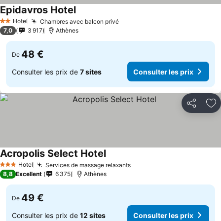
Epidavros Hotel
Hotel
Chambres avec balcon privé
2 Étoiles
7,0
3 917
Athènes
48 €
De
Consulter les prix de
7 sites
Consulter les prix
Partager
Aj
Acropolis Select Hotel
Hotel
Services de massage relaxants
3 Étoiles
8,8
Excellent
6 375
Athènes
49 €
De
Consulter les prix de
12 sites
Consulter les prix