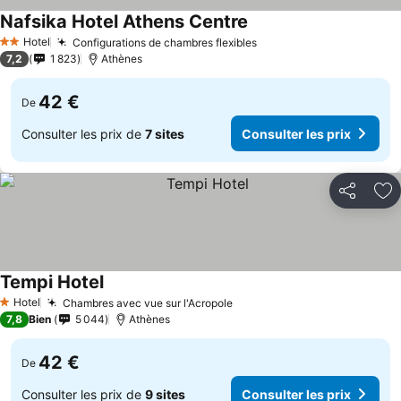
Nafsika Hotel Athens Centre
Hotel
Configurations de chambres flexibles
2 Étoiles
7,2
1 823
Athènes
42 €
De
Consulter les prix de
7 sites
Consulter les prix
Partager
Aj
Tempi Hotel
Hotel
Chambres avec vue sur l'Acropole
1 Étoiles
7,8
Bien
5 044
Athènes
42 €
De
Consulter les prix de
9 sites
Consulter les prix