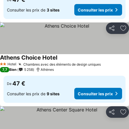
Consulter les prix de
3 sites
Consulter les prix
Partager
Aj
Athens Choice Hotel
Hotel
Chambres avec des éléments de design uniques
2 Étoiles
7,7
Bien
5 258
Athènes
47 €
De
Consulter les prix de
9 sites
Consulter les prix
Partager
Aj