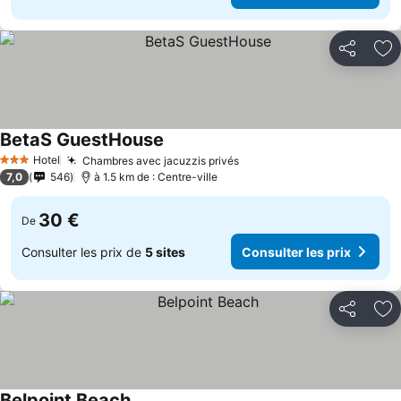
Partager
Aj
BetaS GuestHouse
Hotel
Chambres avec jacuzzis privés
3 Étoiles
7,0
546
à 1.5 km de : Centre-ville
30 €
De
Consulter les prix de
5 sites
Consulter les prix
Partager
Aj
Belpoint Beach