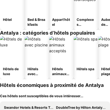
Hôtel
Bed & Brea
Appart'hôt
Complexe
Aube
kfasts
el
s
de
touristique
jeun
Antalya : catégories d’hôtels populaires
s
Hôtels de
Hôtels
Hôtels
Hôtels spa
Hôtel
luxe
avec
animaux
plag
piscine
acceptés
Hôtels économiques à proximité de Antalya
Ces hôtels sont susceptibles de vous intéresser...
Swandor Hotels & Resorts Topkapi Palace
DoubleTree by Hilton Antalya City Centre