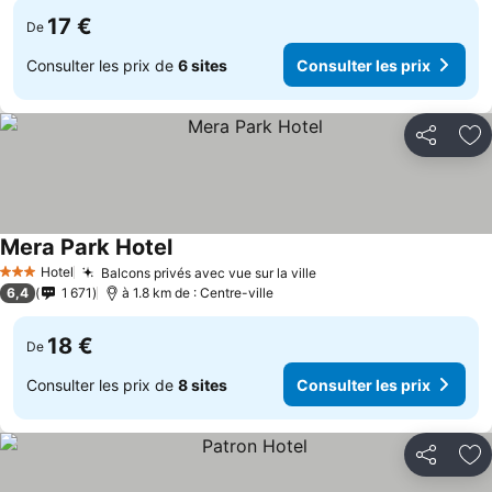
17 €
De
Consulter les prix de
6 sites
Consulter les prix
Partager
Aj
Mera Park Hotel
Hotel
Balcons privés avec vue sur la ville
3 Étoiles
6,4
1 671
à 1.8 km de : Centre-ville
18 €
De
Consulter les prix de
8 sites
Consulter les prix
Partager
Aj