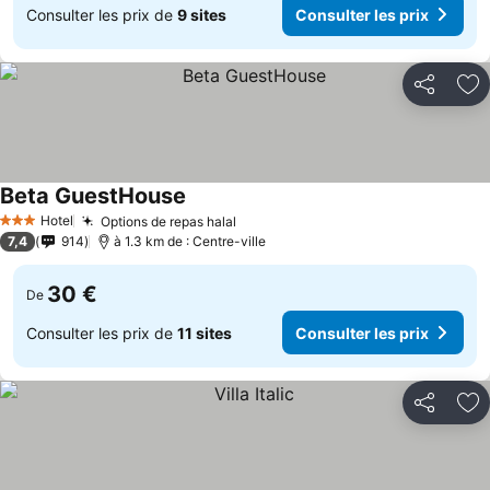
Consulter les prix de
9 sites
Consulter les prix
Partager
Aj
Beta GuestHouse
Hotel
Options de repas halal
3 Étoiles
7,4
914
à 1.3 km de : Centre-ville
30 €
De
Consulter les prix de
11 sites
Consulter les prix
Partager
Aj