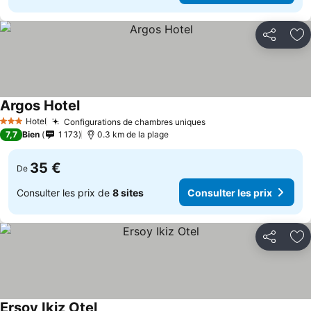
Partager
Aj
Argos Hotel
Hotel
Configurations de chambres uniques
3 Étoiles
7,7
Bien
1 173
0.3 km de la plage
35 €
De
Consulter les prix de
8 sites
Consulter les prix
Partager
Aj
Ersoy Ikiz Otel