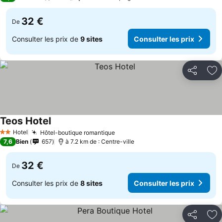
32 €
De
Consulter les prix de
9 sites
Consulter les prix
Partager
Aj
Teos Hotel
Hotel
Hôtel-boutique romantique
2 Étoiles
7,6
Bien
657
à 7.2 km de : Centre-ville
32 €
De
Consulter les prix de
8 sites
Consulter les prix
Partager
Aj