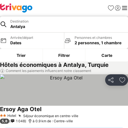
Favoris
Se con
Me
Destination
Antalya
Arrivée/départ
Personnes et chambres
Dates
2 personnes, 1 chambre
Trier
Filtrer
Carte
Hôtels économiques à Antalya, Turquie
Comment les paiements influencent notre classement
Partager
Aj
Ersoy Aga Otel
Hotel
Séjour économique en centre-ville
2 Étoiles
5,8
1 048
à 0.9 km de : Centre-ville