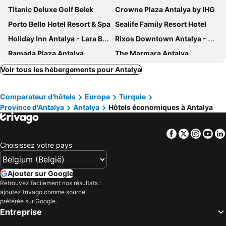
Titanic Deluxe Golf Belek
Crowne Plaza Antalya by IHG
Porto Bello Hotel Resort & Spa
Sealife Family Resort Hotel
Holiday Inn Antalya - Lara By Ihg
Rixos Downtown Antalya - The Land Of Legends Access
Ramada Plaza Antalya
The Marmara Antalya
Megasaray Westbeach Antalya
Cullinan Belek
Voir tous les hébergements pour Antalya
Regnum The Crown
Maxx Royal Belek Golf Resort
Comparateur d'hôtels
Europe
Turquie
Akra Antalya
Sunis Hotel Su
Province d'Antalya
Antalya
Hôtels économiques à Antalya
Armella Hill Hotel
Royal Wings Hotel
Palmora Lara Hotel
Adonis Hotel
Facebook
Twitter
Insta
Yo
Delta Hotels Antalya Lara
Lara Garden Hotel
Choisissez votre pays
Falcon Hotel
Prenses Sealine Beach Hotel
Best Western Plus Khan Hotel
Sueno Hotels Golf Belek
Ajouter sur Google
Retrouvez facilement nos résultats :
Privado Hotels
Amon Hotels Belek - Adult Only
ajoutez trivago comme source
Grand Hotel Derin
Crystal World Of Colours
préférée sur Google.
Entreprise
Pearly Hotel
Hotel 1207 Special Class