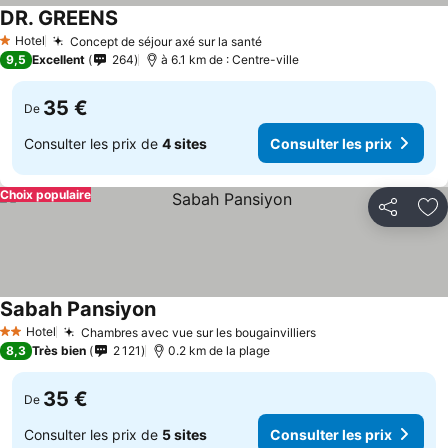
DR. GREENS
Hotel
Concept de séjour axé sur la santé
1 Étoiles
9,5
Excellent
264
à 6.1 km de : Centre-ville
35 €
De
Consulter les prix de
4 sites
Consulter les prix
Choix populaire
Partager
Aj
Sabah Pansiyon
Hotel
Chambres avec vue sur les bougainvilliers
2 Étoiles
8,3
Très bien
2 121
0.2 km de la plage
35 €
De
Consulter les prix de
5 sites
Consulter les prix