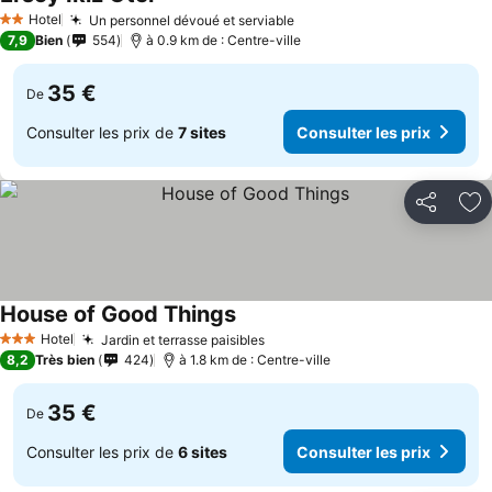
Hotel
Un personnel dévoué et serviable
2 Étoiles
7,9
Bien
554
à 0.9 km de : Centre-ville
35 €
De
Consulter les prix de
7 sites
Consulter les prix
Partager
Aj
House of Good Things
Hotel
Jardin et terrasse paisibles
3 Étoiles
8,2
Très bien
424
à 1.8 km de : Centre-ville
35 €
De
Consulter les prix de
6 sites
Consulter les prix