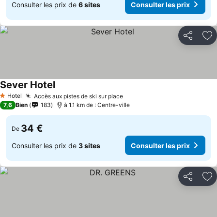
Consulter les prix de
6 sites
Consulter les prix
Partager
Aj
Sever Hotel
Hotel
Accès aux pistes de ski sur place
1 Étoiles
7,6
Bien
183
à 1.1 km de : Centre-ville
34 €
De
Consulter les prix de
3 sites
Consulter les prix
Partager
Aj