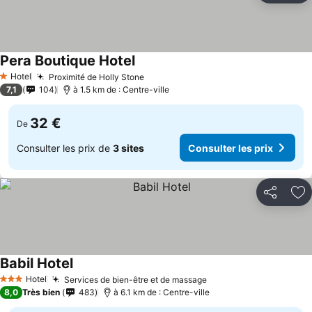
Pera Boutique Hotel
Hotel
Proximité de Holly Stone
1 Étoiles
7,1
104
à 1.5 km de : Centre-ville
32 €
De
Consulter les prix de
3 sites
Consulter les prix
Partager
Aj
Babil Hotel
Hotel
Services de bien-être et de massage
3 Étoiles
8,0
Très bien
483
à 6.1 km de : Centre-ville