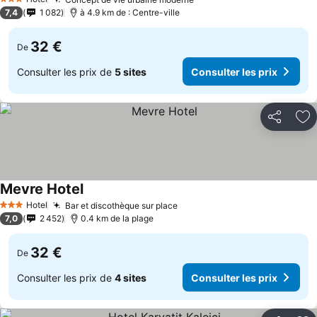
3 Étoiles
7,4
1 082
à 4.9 km de : Centre-ville
32 €
De
Consulter les prix de
5 sites
Consulter les prix
Partager
Aj
Mevre Hotel
Hotel
Bar et discothèque sur place
3 Étoiles
7,0
2 452
0.4 km de la plage
32 €
De
Consulter les prix de
4 sites
Consulter les prix