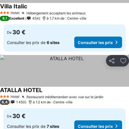
Villa Italic
Hotel
Hébergement acceptant les animaux
3 Étoiles
9,1
Excellent
454
à 1.7 km de : Centre-ville
30 €
De
Consulter les prix de
6 sites
Consulter les prix
Partager
Aj
ATALLA HOTEL
Hotel
Restaurant méditerranéen avec vue sur le jardin
3 Étoiles
6,4
1 450
à 1.2 km de : Centre-ville
30 €
De
Consulter les prix de
7 sites
Consulter les prix