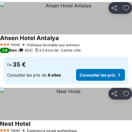
Partager
Aj
Ahsen Hotel Antalya
Hotel
Politique favorable aux animaux
3 Étoiles
7,9
Bien
854
à 0.6 km de : Centre-ville
35 €
De
Consulter les prix de
6 sites
Consulter les prix
Partager
Aj
Nest Hotel
Hotel
Expérience locale authentique