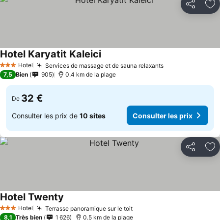
Partager
Aj
Hotel Karyatit Kaleici
Hotel
Services de massage et de sauna relaxants
3 Étoiles
7,5
Bien
905
0.4 km de la plage
32 €
De
Consulter les prix de
10 sites
Consulter les prix
Partager
Aj
Hotel Twenty
Hotel
Terrasse panoramique sur le toit
3 Étoiles
8,1
Très bien
1 626
0.5 km de la plage