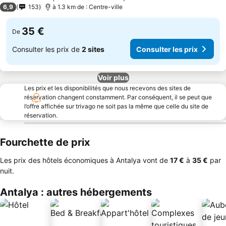
3 Étoiles
6,9
153
à 1.3 km de : Centre-ville
35 €
De
Consulter les prix de
2 sites
Consulter les prix
Voir plus
Les prix et les disponibilités que nous recevons des sites de
réservation changent constamment. Par conséquent, il se peut que
l’offre affichée sur trivago ne soit pas la même que celle du site de
réservation.
Fourchette de prix
Les prix des hôtels économiques à Antalya vont de
‎17 €
à
‎35 €
par
nuit.
Antalya : autres hébergements