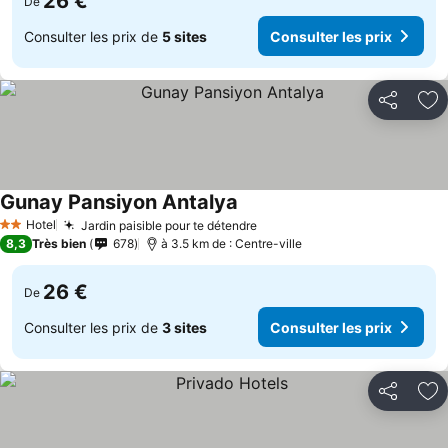
26 €
De
Consulter les prix de
5 sites
Consulter les prix
Partager
Aj
Gunay Pansiyon Antalya
Hotel
Jardin paisible pour te détendre
2 Étoiles
8,3
Très bien
678
à 3.5 km de : Centre-ville
26 €
De
Consulter les prix de
3 sites
Consulter les prix
Partager
Aj