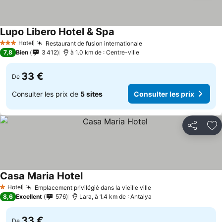
Lupo Libero Hotel & Spa
Hotel
Restaurant de fusion internationale
3 Étoiles
7,8
Bien
3 412
à 1.0 km de : Centre-ville
33 €
De
Consulter les prix de
5 sites
Consulter les prix
Partager
Aj
Casa Maria Hotel
Hotel
Emplacement privilégié dans la vieille ville
1 Étoiles
8,6
Excellent
576
Lara, à 1.4 km de : Antalya
33 €
De