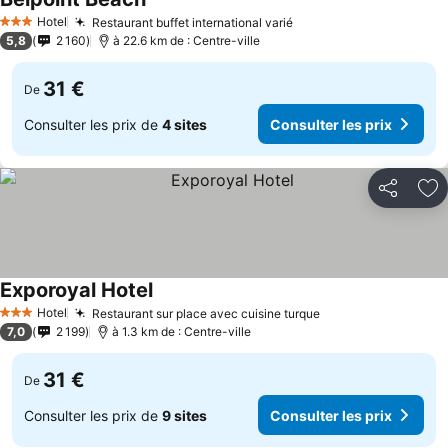
Hotel
Restaurant buffet international varié
3 Étoiles
5,8
2 160
à 22.6 km de : Centre-ville
31 €
De
Consulter les prix de
4 sites
Consulter les prix
Partager
Aj
Exporoyal Hotel
Hotel
Restaurant sur place avec cuisine turque
3 Étoiles
7,0
2 199
à 1.3 km de : Centre-ville
31 €
De
Consulter les prix de
9 sites
Consulter les prix