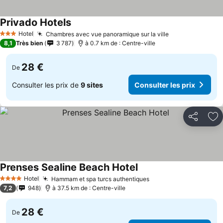
Privado Hotels
Hotel
Chambres avec vue panoramique sur la ville
3 Étoiles
8,1
Très bien
3 787
à 0.7 km de : Centre-ville
28 €
De
Consulter les prix de
9 sites
Consulter les prix
Partager
Aj
Prenses Sealine Beach Hotel
Hotel
Hammam et spa turcs authentiques
4 Étoiles
7,2
948
à 37.5 km de : Centre-ville
28 €
De