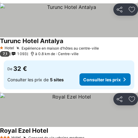
Partager
Aj
Turunc Hotel Antalya
Hotel
Expérience en maison d'hôtes au centre-ville
1 Étoiles
7,1
1 093
à 0.8 km de : Centre-ville
32 €
De
Consulter les prix de
5 sites
Consulter les prix
Partager
Aj
Royal Ezel Hotel
Hotel
Concept de vie urbaine moderne