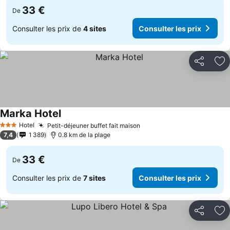
33 €
De
Consulter les prix de
4 sites
Consulter les prix
Partager
Aj
Marka Hotel
Hotel
Petit-déjeuner buffet fait maison
3 Étoiles
7,4
1 389
0.8 km de la plage
33 €
De
Consulter les prix de
7 sites
Consulter les prix
Partager
Aj