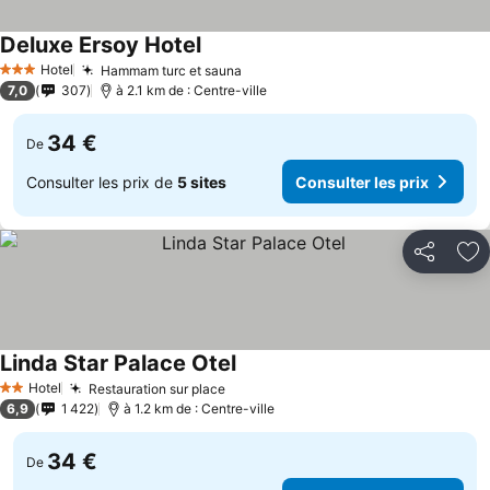
Deluxe Ersoy Hotel
Hotel
Hammam turc et sauna
3 Étoiles
7,0
307
à 2.1 km de : Centre-ville
34 €
De
Consulter les prix de
5 sites
Consulter les prix
Partager
Aj
Linda Star Palace Otel
Hotel
Restauration sur place
2 Étoiles
6,9
1 422
à 1.2 km de : Centre-ville
34 €
De