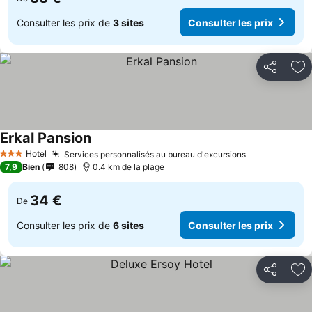
Consulter les prix de
3 sites
Consulter les prix
Partager
Aj
Erkal Pansion
Hotel
Services personnalisés au bureau d'excursions
3 Étoiles
7,9
Bien
808
0.4 km de la plage
34 €
De
Consulter les prix de
6 sites
Consulter les prix
Partager
Aj