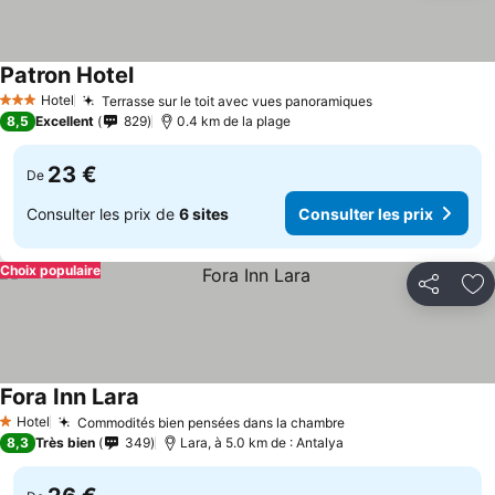
Patron Hotel
Hotel
Terrasse sur le toit avec vues panoramiques
3 Étoiles
8,5
Excellent
829
0.4 km de la plage
23 €
De
Consulter les prix de
6 sites
Consulter les prix
Choix populaire
Partager
Aj
Fora Inn Lara
Hotel
Commodités bien pensées dans la chambre
1 Étoiles
8,3
Très bien
349
Lara, à 5.0 km de : Antalya