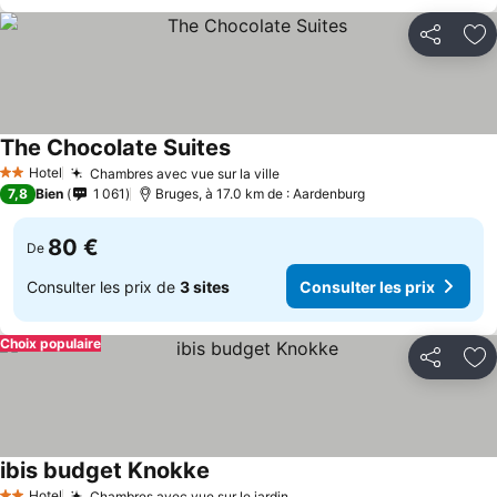
Partager
Aj
The Chocolate Suites
Hotel
Chambres avec vue sur la ville
2 Étoiles
7,8
Bien
1 061
Bruges, à 17.0 km de : Aardenburg
80 €
De
Consulter les prix de
3 sites
Consulter les prix
Choix populaire
Partager
Aj
ibis budget Knokke
Hotel
Chambres avec vue sur le jardin