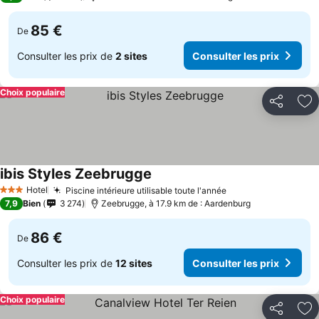
85 €
De
Consulter les prix de
2 sites
Consulter les prix
Choix populaire
Partager
Aj
ibis Styles Zeebrugge
Hotel
Piscine intérieure utilisable toute l'année
3 Étoiles
7,9
Bien
3 274
Zeebrugge, à 17.9 km de : Aardenburg
86 €
De
Consulter les prix de
12 sites
Consulter les prix
Choix populaire
Partager
Aj