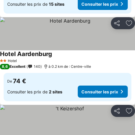
Consulter les prix de
15 sites
Consulter les prix
Partager
Aj
Hotel Aardenburg
Hotel
2 Étoiles
8,6
Excellent
140
à 0.2 km de : Centre-ville
74 €
De
Consulter les prix de
2 sites
Consulter les prix
Partager
Aj