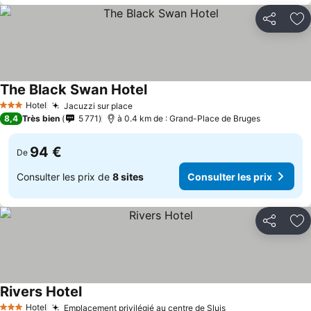
Partager
Aj
The Black Swan Hotel
Hotel
Jacuzzi sur place
3 Étoiles
8,4
Très bien
5 771
à 0.4 km de : Grand-Place de Bruges
94 €
De
Consulter les prix de
8 sites
Consulter les prix
Partager
Aj
Rivers Hotel
Hotel
Emplacement privilégié au centre de Sluis