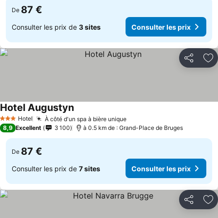
87 €
De
Consulter les prix de
3 sites
Consulter les prix
Partager
Aj
Hotel Augustyn
Hotel
À côté d'un spa à bière unique
3 Étoiles
8,9
Excellent
3 100
à 0.5 km de : Grand-Place de Bruges
87 €
De
Consulter les prix de
7 sites
Consulter les prix
Partager
Aj