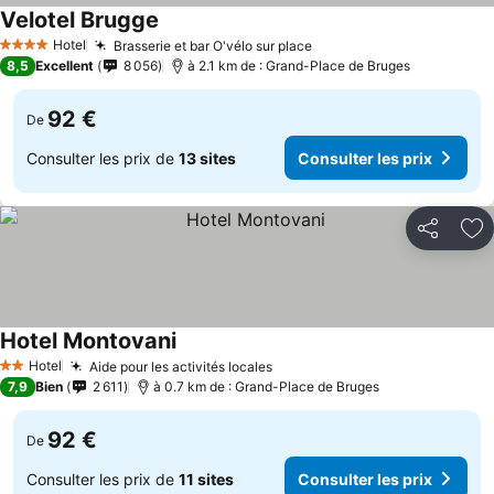
Velotel Brugge
Hotel
Brasserie et bar O'vélo sur place
4 Étoiles
8,5
Excellent
8 056
à 2.1 km de : Grand-Place de Bruges
92 €
De
Consulter les prix de
13 sites
Consulter les prix
Partager
Aj
Hotel Montovani
Hotel
Aide pour les activités locales
2 Étoiles
7,9
Bien
2 611
à 0.7 km de : Grand-Place de Bruges
92 €
De
Consulter les prix de
11 sites
Consulter les prix