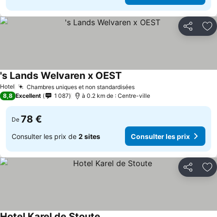
Partager
Aj
's Lands Welvaren x OEST
Hotel
Chambres uniques et non standardisées
8,8
Excellent
1 087
à 0.2 km de : Centre-ville
78 €
De
Consulter les prix de
2 sites
Consulter les prix
Partager
Aj
Hotel Karel de Stoute