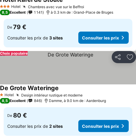
Hotel
Chambres avec vue sur le Beffroi
3 Étoiles
8,5
Excellent
1 141
à 0.3 km de : Grand-Place de Bruges
79 €
De
Consulter les prix de
3 sites
Consulter les prix
Choix populaire
Partager
Aj
De Grote Wateringe
Hotel
Design intérieur rustique et moderne
1 Étoiles
8,5
Excellent
846
Damme, à 9.0 km de : Aardenburg
80 €
De
Consulter les prix de
2 sites
Consulter les prix