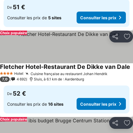
51 €
De
Consulter les prix de
5 sites
Consulter les prix
Choix populaire
Partager
Aj
Fletcher Hotel-Restaurant De Dikke van Dale
Hotel
Cuisine française au restaurant Johan Hendrik
4 Étoiles
7,0
4 692
Sluis, à 6.1 km de : Aardenburg
52 €
De
Consulter les prix de
16 sites
Consulter les prix
Choix populaire
Partager
Aj