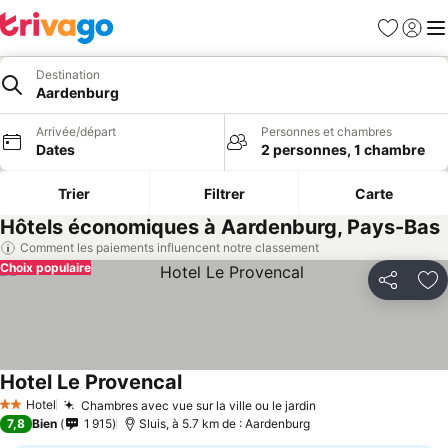
Favoris
Se con
Me
Destination
Aardenburg
Arrivée/départ
Personnes et chambres
Dates
2 personnes, 1 chambre
Trier
Filtrer
Carte
Hôtels économiques à Aardenburg, Pays-Bas
Comment les paiements influencent notre classement
Choix populaire
Partager
Aj
Hotel Le Provencal
Hotel
Chambres avec vue sur la ville ou le jardin
2 Étoiles
7,8
Bien
1 915
Sluis, à 5.7 km de : Aardenburg