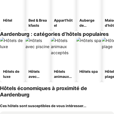
Hôtel
Bed & Brea
Appart'hôt
Auberge
Mais
kfasts
el
de
d'hô
jeunesse
Aardenburg : catégories d’hôtels populaires
Hôtels de
Hôtels
Hôtels
Hôtels spa
Hôtel
luxe
avec
animaux
plag
piscine
acceptés
Hôtels économiques à proximité de
Aardenburg
Ces hôtels sont susceptibles de vous intéresser...