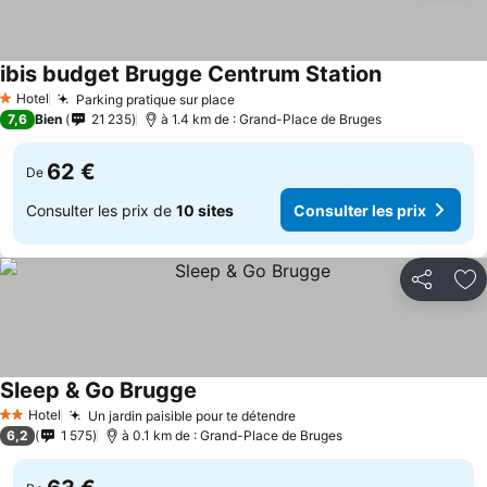
ibis budget Brugge Centrum Station
Hotel
Parking pratique sur place
1 Étoiles
7,6
Bien
21 235
à 1.4 km de : Grand-Place de Bruges
62 €
De
Consulter les prix de
10 sites
Consulter les prix
Partager
Aj
Sleep & Go Brugge
Hotel
Un jardin paisible pour te détendre
2 Étoiles
6,2
1 575
à 0.1 km de : Grand-Place de Bruges