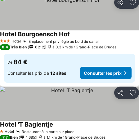
Partager
Aj
Hotel Bourgoensch Hof
Hotel
Emplacement privilégié au bord du canal
3 Étoiles
8,4
Très bien
6 212
à 0.3 km de : Grand-Place de Bruges
84 €
De
Consulter les prix de
12 sites
Consulter les prix
Partager
Aj
Hotel 'T Bagientje
Hotel
Restaurant à la carte sur place
1 Étoiles
7,7
Bien
1 685
à 1.1 km de : Grand-Place de Bruges