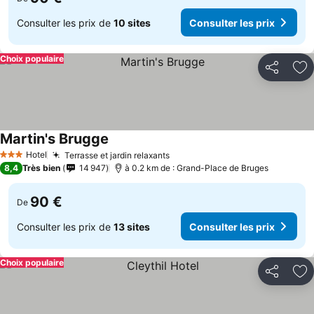
Consulter les prix de
10 sites
Consulter les prix
Choix populaire
Partager
Aj
Martin's Brugge
Hotel
Terrasse et jardin relaxants
3 Étoiles
8,4
Très bien
14 947
à 0.2 km de : Grand-Place de Bruges
90 €
De
Consulter les prix de
13 sites
Consulter les prix
Choix populaire
Partager
Aj