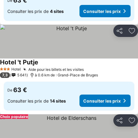
63 €
De
Consulter les prix de
4 sites
Consulter les prix
Partager
Aj
Hotel 't Putje
Hotel
Aide pour les billets et les visites
3 Étoiles
7,3
5 641
à 0.6 km de : Grand-Place de Bruges
63 €
De
Consulter les prix de
14 sites
Consulter les prix
Choix populaire
Partager
Aj