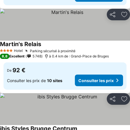
Partager
Aj
Martin's Relais
Hotel
Parking sécurisé à proximité
4 Étoiles
8,8
Excellent
5 748
à 0.4 km de : Grand-Place de Bruges
92 €
De
Consulter les prix de
10 sites
Consulter les prix
Partager
Aj
ibis Styles Brugge Centrum