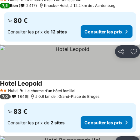
2 Étoiles
7,5
Bien
2 417
Knocke-Heist, à 12.2 km de : Aardenburg
80 €
De
Consulter les prix de
12 sites
Consulter les prix
Partager
Aj
Hotel Leopold
Hotel
Le charme d'un hôtel familial
2 Étoiles
7,0
1 646
à 0.6 km de : Grand-Place de Bruges
83 €
De
Consulter les prix de
2 sites
Consulter les prix