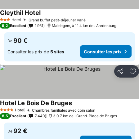
Cleythil Hotel
Hotel
Grand buffet petit-déjeuner varié
3 Étoiles
9,2
Excellent
1 961
Maldegem, à 11.4 km de : Aardenburg
90 €
De
Consulter les prix de
5 sites
Consulter les prix
Partager
Aj
Hotel Le Bois De Bruges
Hotel
Chambres familiales avec coin salon
4 Étoiles
8,5
Excellent
7 440
à 0.7 km de : Grand-Place de Bruges
92 €
De