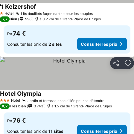
't Keizershof
Hotel
Lits douillets façon cabine pour les couples
1 Étoiles
7,7
Bien
998
à 0.2 km de : Grand-Place de Bruges
74 €
De
Consulter les prix de
2 sites
Consulter les prix
Partager
Aj
Hotel Olympia
Hotel
Jardin et terrasse ensoleillée pour se détendre
3 Étoiles
8,2
Très bien
3 743
à 1.5 km de : Grand-Place de Bruges
76 €
De
Consulter les prix de
11 sites
Consulter les prix