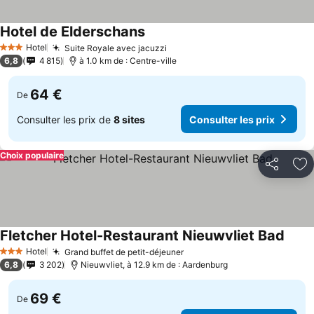
Hotel de Elderschans
Hotel
Suite Royale avec jacuzzi
3 Étoiles
6,8
4 815
à 1.0 km de : Centre-ville
64 €
De
Consulter les prix de
8 sites
Consulter les prix
Choix populaire
Partager
Aj
Fletcher Hotel-Restaurant Nieuwvliet Bad
Hotel
Grand buffet de petit-déjeuner
3 Étoiles
6,8
3 202
Nieuwvliet, à 12.9 km de : Aardenburg
69 €
De