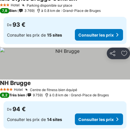
Hotel
Parking disponible sur place
3 Étoiles
7,8
Bien
3 769
à 0.8 km de : Grand-Place de Bruges
93 €
De
Consulter les prix de
15 sites
Consulter les prix
Partager
Aj
NH Brugge
Hotel
Centre de fitness bien équipé
4 Étoiles
8,2
Très bien
9 759
à 0.8 km de : Grand-Place de Bruges
94 €
De
Consulter les prix de
14 sites
Consulter les prix