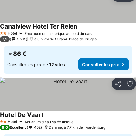
Canalview Hotel Ter Reien
Hotel
Emplacement historique au bord du canal
2 Étoiles
7,2
5 599
à 0.5 km de : Grand-Place de Bruges
86 €
De
Consulter les prix de
12 sites
Consulter les prix
Partager
Aj
Hotel De Vaart
Hotel
Aquarium d'eau salée unique
2 Étoiles
8,6
Excellent
452
Damme, à 7.7 km de : Aardenburg