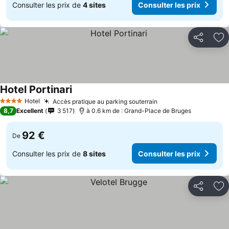
Consulter les prix de
4 sites
Consulter les prix
Partager
Aj
Hotel Portinari
Hotel
Accès pratique au parking souterrain
4 Étoiles
8,7
Excellent
3 517
à 0.6 km de : Grand-Place de Bruges
92 €
De
Consulter les prix de
8 sites
Consulter les prix
Partager
Aj