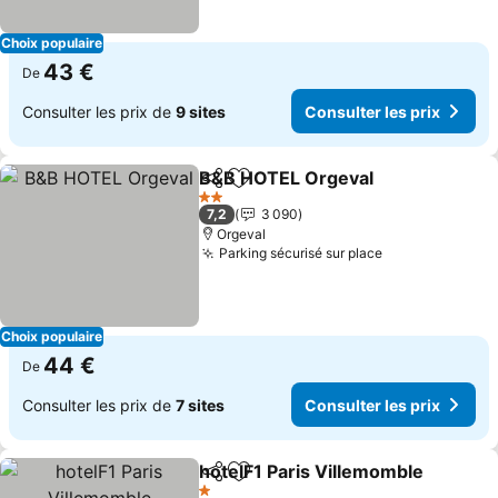
Choix populaire
43 €
De
Consulter les prix de
9 sites
Consulter les prix
B&B HOTEL Orgeval
Partager
Ajouter à mes favoris
2 Étoiles
7,2
3 090
Orgeval
Parking sécurisé sur place
Choix populaire
44 €
De
Consulter les prix de
7 sites
Consulter les prix
hotelF1 Paris Villemomble
Partager
Ajouter à mes favoris