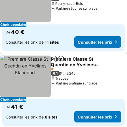
Rosny-sous-Bois
Parking sécurisé sur place
Choix populaire
40 €
De
Consulter les prix de
11 sites
Consulter les prix
Premiere Classe St
Partager
Ajouter à mes favoris
Quentin en Yvelines
Elancourt
1 Étoiles
6,1
2 246
Trappes
Parking pratique sur place
Choix populaire
41 €
De
Consulter les prix de
8 sites
Consulter les prix