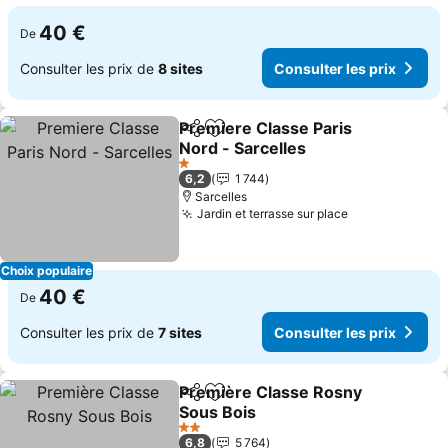
40 €
De
Consulter les prix de
8 sites
Consulter les prix
Premiere Classe Paris
Partager
Ajouter à mes favoris
Nord - Sarcelles
1 Étoiles
6,2
1 744
Sarcelles
Jardin et terrasse sur place
Choix populaire
40 €
De
Consulter les prix de
7 sites
Consulter les prix
Première Classe Rosny
Partager
Ajouter à mes favoris
Sous Bois
2 Étoiles
6,8
5 764