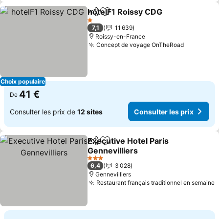
hotelF1 Roissy CDG
Partager
Ajouter à mes favoris
1 Étoiles
7,1
11 639
Roissy-en-France
Concept de voyage OnTheRoad
Choix populaire
41 €
De
Consulter les prix de
12 sites
Consulter les prix
Executive Hotel Paris
Partager
Ajouter à mes favoris
Gennevilliers
3 Étoiles
6,4
3 028
Gennevilliers
Restaurant français traditionnel en semaine