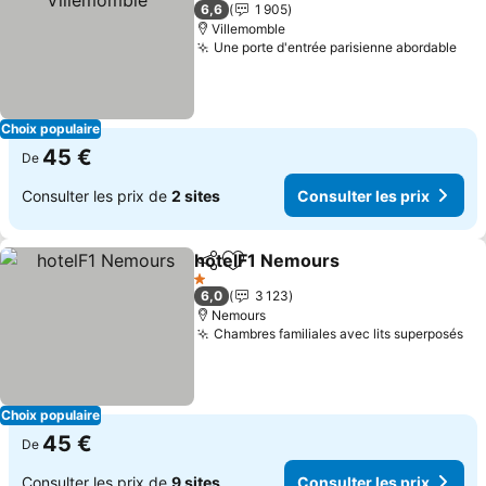
1 Étoiles
6,6
1 905
Villemomble
Une porte d'entrée parisienne abordable
Choix populaire
45 €
De
Consulter les prix de
2 sites
Consulter les prix
hotelF1 Nemours
Partager
Ajouter à mes favoris
1 Étoiles
6,0
3 123
Nemours
Chambres familiales avec lits superposés
Choix populaire
45 €
De
Consulter les prix de
9 sites
Consulter les prix