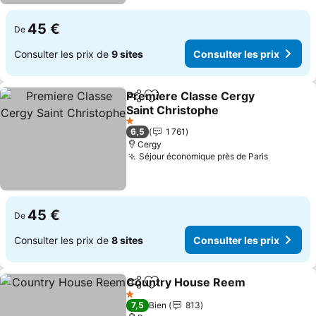
45 €
De
Consulter les prix de
9 sites
Consulter les prix
Premiere Classe Cergy
Partager
Ajouter à mes favoris
Saint Christophe
1 Étoiles
6,5
1 761
Cergy
Séjour économique près de Paris
45 €
De
Consulter les prix de
8 sites
Consulter les prix
Country House Reem
Partager
Ajouter à mes favoris
1 Étoiles
7,5
Bien
813