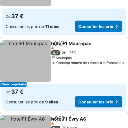
37 €
De
Consulter les prix de
11 sites
Consulter les prix
hotelF1 Maurepas
Partager
Ajouter à mes favoris
1 Étoiles
6,3
1 769
Maurepas
Concept rénové de « motel à la française »
Choix populaire
37 €
De
Consulter les prix de
9 sites
Consulter les prix
hotelF1 Évry A6
Partager
Ajouter à mes favoris
1 Étoiles