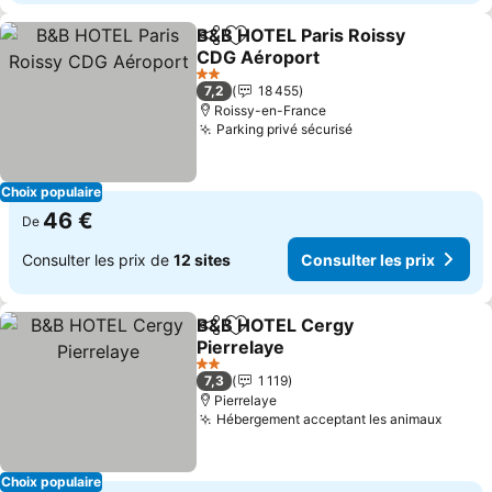
B&B HOTEL Paris Roissy
Partager
Ajouter à mes favoris
CDG Aéroport
2 Étoiles
7,2
18 455
Roissy-en-France
Parking privé sécurisé
Choix populaire
46 €
De
Consulter les prix de
12 sites
Consulter les prix
B&B HOTEL Cergy
Partager
Ajouter à mes favoris
Pierrelaye
2 Étoiles
7,3
1 119
Pierrelaye
Hébergement acceptant les animaux
Choix populaire