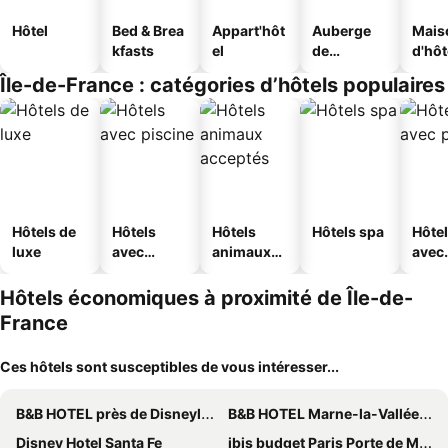
Hôtel
Bed & Brea
Appart'hôt
Auberge
Mais
kfasts
el
de
d'hô
jeunesse
Île-de-France : catégories d’hôtels populaires
Hôtels de
Hôtels
Hôtels
Hôtels spa
Hôte
luxe
avec
animaux
avec
piscine
acceptés
park
Hôtels économiques à proximité de Île-de-
France
Ces hôtels sont susceptibles de vous intéresser...
B&B HOTEL près de Disneyland® Paris
B&B HOTEL Marne-la-Vallée Val d'Europe
Disney Hotel Santa Fe
ibis budget Paris Porte de Montmartre