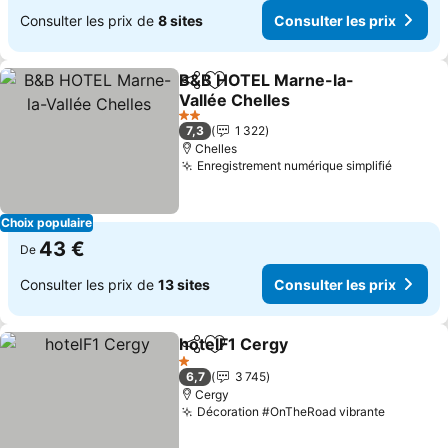
Consulter les prix de
8 sites
Consulter les prix
B&B HOTEL Marne-la-
Partager
Ajouter à mes favoris
Vallée Chelles
2 Étoiles
7,3
1 322
Chelles
Enregistrement numérique simplifié
Choix populaire
43 €
De
Consulter les prix de
13 sites
Consulter les prix
hotelF1 Cergy
Partager
Ajouter à mes favoris
1 Étoiles
6,7
3 745
Cergy
Décoration #OnTheRoad vibrante