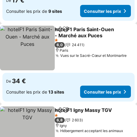
17 €
De
Consulter les prix de
9 sites
Consulter les prix
hotelF1 Paris Saint-Ouen
Partager
Ajouter à mes favoris
- Marché aux Puces
1 Étoiles
6,0
24 411
Paris
Vues sur le Sacré-Cœur et Montmartre
34 €
De
Consulter les prix de
13 sites
Consulter les prix
hotelF1 Igny Massy TGV
Partager
Ajouter à mes favoris
1 Étoiles
6,8
2 603
Igny
Hébergement acceptant les animaux