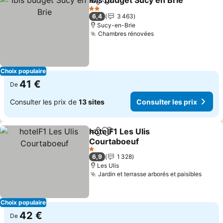
ibis budget Sucy en Brie
Partager
Ajouter à mes favoris
2 Étoiles
6,4
3 463
Sucy-en-Brie
Chambres rénovées
Choix populaire
41 €
De
Consulter les prix de
13 sites
Consulter les prix
hotelF1 Les Ulis
Partager
Ajouter à mes favoris
Courtaboeuf
1 Étoiles
6,9
1 328
Les Ulis
Jardin et terrasse arborés et paisibles
Choix populaire
42 €
De