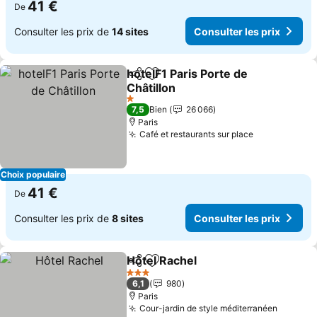
41 €
De
Consulter les prix de
14 sites
Consulter les prix
hotelF1 Paris Porte de
Partager
Ajouter à mes favoris
Châtillon
1 Étoiles
7,5
Bien
26 066
Paris
Café et restaurants sur place
Choix populaire
41 €
De
Consulter les prix de
8 sites
Consulter les prix
Hôtel Rachel
Partager
Ajouter à mes favoris
3 Étoiles
6,1
980
Paris
Cour-jardin de style méditerranéen