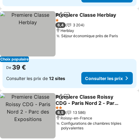
Premiere Classe Herblay
Partager
Ajouter à mes favoris
1 Étoiles
6,4
3 204
Herblay
Séjour économique près de Paris
Choix populaire
39 €
De
Consulter les prix de
12 sites
Consulter les prix
Premiere Classe Roissy
Partager
Ajouter à mes favoris
CDG - Paris Nord 2 - Parc
des Expositions
2 Étoiles
6,5
13 586
Roissy-en-France
Configurations de chambres triples
polyvalentes