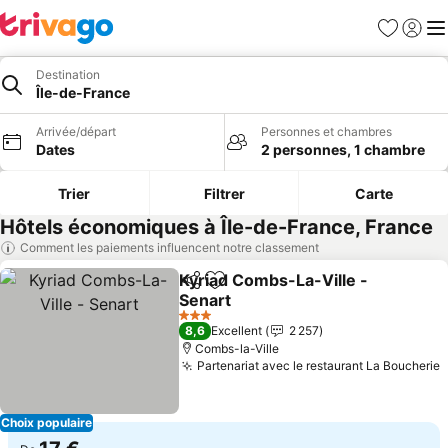
Favoris
Se con
Me
Destination
Île-de-France
Arrivée/départ
Personnes et chambres
Dates
2 personnes, 1 chambre
Trier
Filtrer
Carte
Hôtels économiques à Île-de-France, France
Comment les paiements influencent notre classement
Kyriad Combs-La-Ville -
Partager
Ajouter à mes favoris
Senart
3 Étoiles
8,6
Excellent
2 257
Combs-la-Ville
Partenariat avec le restaurant La Boucherie
Choix populaire