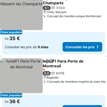
Partager
Ajouter à mes favoris
Champarts
6,1
3 032
Chilly-Mazarin
Concept de chambre unique #ontheroad
Choix populaire
35 €
De
Consulter les prix de
9 sites
Consulter les prix
hotelF1 Paris Porte de
Partager
Ajouter à mes favoris
Montreuil
1 Étoiles
6,8
8 579
Bagnolet
Concepts de chambres inspirés du road-trip
Choix populaire
36 €
De