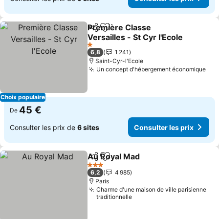
Première Classe
Partager
Ajouter à mes favoris
Versailles - St Cyr l'Ecole
1 Étoiles
6,8
1 241
Saint-Cyr-l'Ecole
Un concept d'hébergement économique
Choix populaire
45 €
De
Consulter les prix de
6 sites
Consulter les prix
Au Royal Mad
Partager
Ajouter à mes favoris
3 Étoiles
6,2
4 985
Paris
Charme d'une maison de ville parisienne
traditionnelle