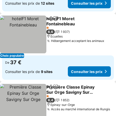
Consulter les prix de
12 sites
Consulter les prix
hotelF1 Moret
Partager
Ajouter à mes favoris
Fontainebleau
1 Étoiles
6,6
1 937
Ecuelles
Hébergement acceptant les animaux
Choix populaire
37 €
De
Consulter les prix de
9 sites
Consulter les prix
Première Classe Epinay
Partager
Ajouter à mes favoris
Sur Orge Savigny Sur
Orge
1 Étoiles
6,4
1 852
Epinay-sur-Orge
Accès au marché international de Rungis