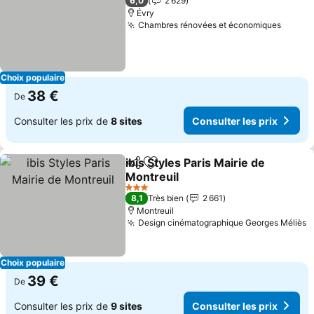
6,0
2 629
Évry
Chambres rénovées et économiques
Choix populaire
38 €
De
Consulter les prix de
8 sites
Consulter les prix
ibis Styles Paris Mairie de
Partager
Ajouter à mes favoris
Montreuil
3 Étoiles
8,1
Très bien
2 661
Montreuil
Design cinématographique Georges Méliès
Choix populaire
39 €
De
Consulter les prix de
9 sites
Consulter les prix