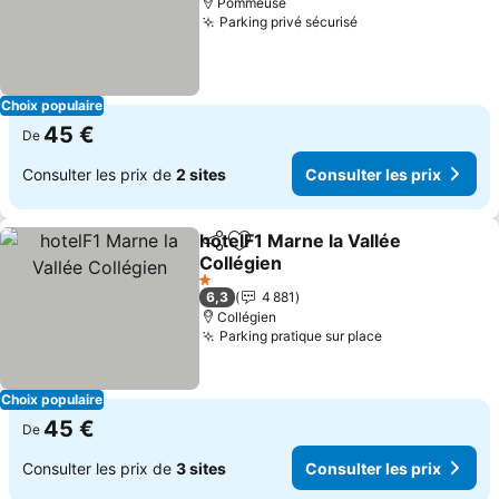
Pommeuse
Parking privé sécurisé
Choix populaire
45 €
De
Consulter les prix de
2 sites
Consulter les prix
hotelF1 Marne la Vallée
Partager
Ajouter à mes favoris
Collégien
1 Étoiles
6,3
4 881
Collégien
Parking pratique sur place
Choix populaire
45 €
De
Consulter les prix de
3 sites
Consulter les prix