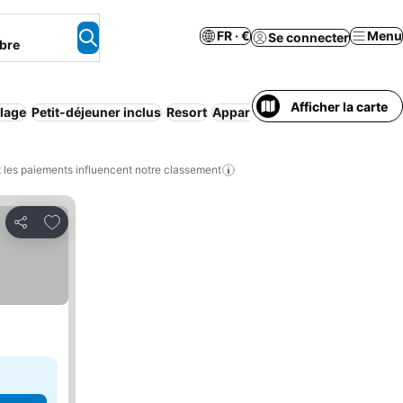
FR · €
Menu
Se connecter
bre
Afficher la carte
lage
Petit-déjeuner inclus
Resort
Appart'hôtel
Demi-pension
Pe
les paiements influencent notre classement
Ajouter à mes favoris
Partager