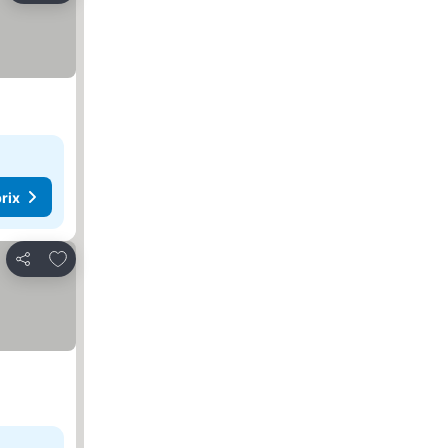
rix
Ajouter à mes favoris
Partager