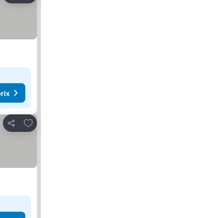
rix
Ajouter à mes favoris
Partager