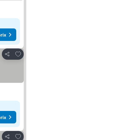
rix
Ajouter à mes favoris
Partager
rix
Ajouter à mes favoris
Partager