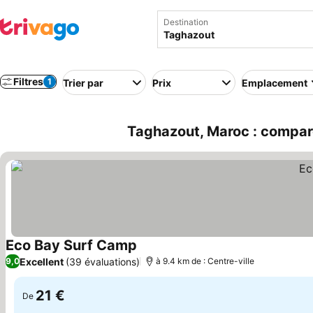
Destination
Filtres
1
Trier par
Prix
Emplacement
Taghazout, Maroc : compare
Eco Bay Surf Camp
Excellent
(39 évaluations)
9,0
à 9.4 km de : Centre-ville
21 €
De