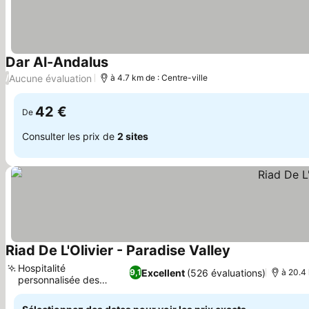
Dar Al-Andalus
Aucune évaluation
/
à 4.7 km de : Centre-ville
42 €
De
Consulter les prix de
2 sites
Riad De L'Olivier - Paradise Valley
Hospitalité
Excellent
(526 évaluations)
9,1
à 20.4 
personnalisée des
propriétaires