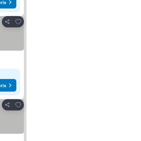
rix
Ajouter à mes favoris
Partager
rix
Ajouter à mes favoris
Partager