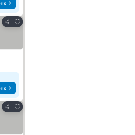
rix
Ajouter à mes favoris
Partager
rix
Ajouter à mes favoris
Partager