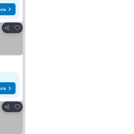
rix
Ajouter à mes favoris
Partager
rix
Ajouter à mes favoris
Partager