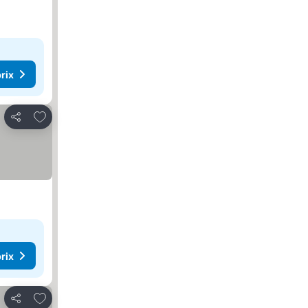
rix
Ajouter à mes favoris
Partager
rix
Ajouter à mes favoris
Partager