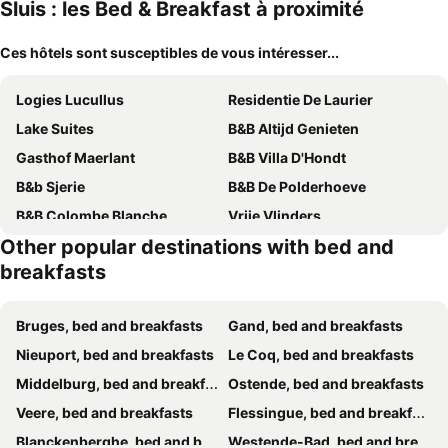
Sluis : les Bed & Breakfast à proximité
Ces hôtels sont susceptibles de vous intéresser...
Logies Lucullus
Residentie De Laurier
Lake Suites
B&B Altijd Genieten
Gasthof Maerlant
B&B Villa D'Hondt
B&b Sjerie
B&B De Polderhoeve
B&B Colombe Blanche
Vrije Vlinders
Other popular destinations with bed and
Casa Chico
House of Bruges
breakfasts
"Chez Ba'Nus"
B&B Decoster
B&B Pronkenburg
SleutelVan8
Bruges, bed and breakfasts
Gand, bed and breakfasts
B&B Lady Jane
B&B Hoeve de Steenoven
Nieuport, bed and breakfasts
Le Coq, bed and breakfasts
Location De Chambres Sur Blankenberge
Logies Noorderlicht
Middelburg, bed and breakfasts
Ostende, bed and breakfasts
Polderlicht
The Notary
Veere, bed and breakfasts
Flessingue, bed and breakfasts
B&B Maison seki
The White Queen B&B
Blanckenberghe, bed and breakfasts
Westende-Bad, bed and breakfasts
B&B InnBrugas
B&B Pickery