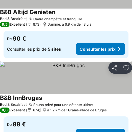
B&B Altijd Genieten
Bed & Breakfast
Cadre champêtre et tranquille
9,5
Excellent
873
Damme, à 6.9 km de : Sluis
90 €
De
Consulter les prix de
5 sites
Consulter les prix
Partager
Aj
B&B InnBrugas
Bed & Breakfast
Sauna privé pour une détente ultime
8,6
Excellent
674
à 1.2 km de : Grand-Place de Bruges
88 €
De