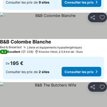
Consulter les prix de
9 sites
Consulter les prix
Partager
Aj
B&B Colombe Blanche
Bed & Breakfast
Literie et équipements hypoallergéniques
9,2
Excellent
338
Knocke-Heist, à 5.9 km de : Sluis
195 €
De
Consulter les prix de
2 sites
Consulter les prix
Partager
Aj