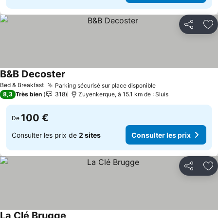
Partager
Aj
B&B Decoster
Bed & Breakfast
Parking sécurisé sur place disponible
8,3
Très bien
318
Zuyenkerque, à 15.1 km de : Sluis
100 €
De
Consulter les prix de
2 sites
Consulter les prix
Partager
Aj
La Clé Brugge