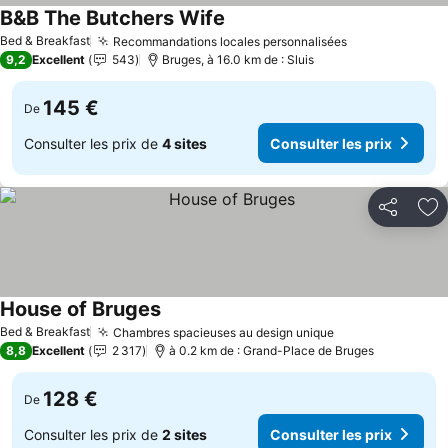
B&B The Butchers Wife
Bed & Breakfast
Recommandations locales personnalisées
9,2
Excellent
543
Bruges, à 16.0 km de : Sluis
145 €
De
Consulter les prix de
4 sites
Consulter les prix
Partager
Aj
House of Bruges
Bed & Breakfast
Chambres spacieuses au design unique
8,8
Excellent
2 317
à 0.2 km de : Grand-Place de Bruges
128 €
De
Consulter les prix de
2 sites
Consulter les prix