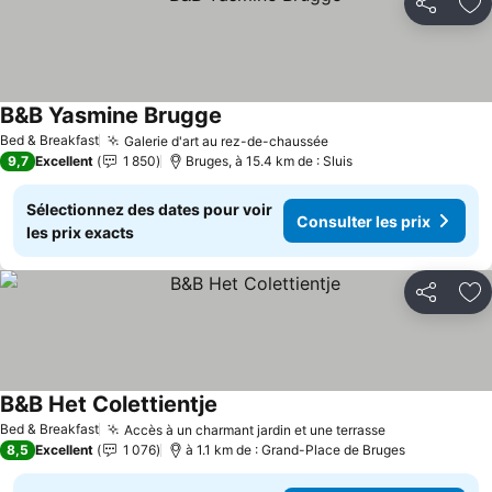
Partager
Aj
B&B Yasmine Brugge
Bed & Breakfast
Galerie d'art au rez-de-chaussée
9,7
Excellent
1 850
Bruges, à 15.4 km de : Sluis
Sélectionnez des dates pour voir
Consulter les prix
les prix exacts
Partager
Aj
B&B Het Colettientje
Bed & Breakfast
Accès à un charmant jardin et une terrasse
8,5
Excellent
1 076
à 1.1 km de : Grand-Place de Bruges