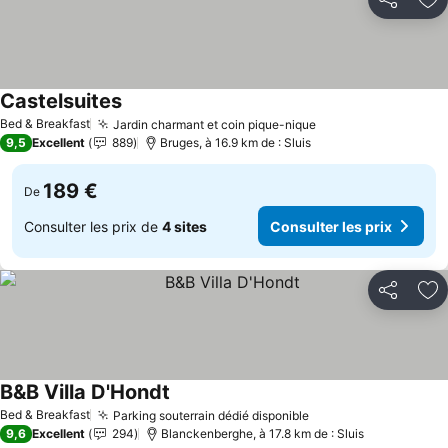
Partager
Aj
Castelsuites
Bed & Breakfast
Jardin charmant et coin pique-nique
9,5
Excellent
889
Bruges, à 16.9 km de : Sluis
189 €
De
Consulter les prix de
4 sites
Consulter les prix
Partager
Aj
B&B Villa D'Hondt
Bed & Breakfast
Parking souterrain dédié disponible
9,6
Excellent
294
Blanckenberghe, à 17.8 km de : Sluis