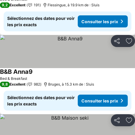
9,2
Excellent
191
Flessingue, à 19.9 km de : Sluis
Sélectionnez des dates pour voir
Consulter les prix
les prix exacts
Partager
Aj
B&B Anna9
Bed & Breakfast
9,8
Excellent
982
Bruges, à 15.3 km de : Sluis
Sélectionnez des dates pour voir
Consulter les prix
les prix exacts
Partager
Aj