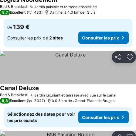
Bed & Breakfast
Jardin paisible et terrasse ensoleillée
8,7
Excellent
433
Damme, à 4.0 km de : Sluis
139 €
De
Consulter les prix de
2 sites
Consulter les prix
Partager
Aj
Canal Deluxe
Bed & Breakfast
Jardin luxuriant et terrasse avec vue sur le canal
9,8
Excellent
2 047
à 0.3 km de : Grand-Place de Bruges
Sélectionnez des dates pour voir
Consulter les prix
les prix exacts