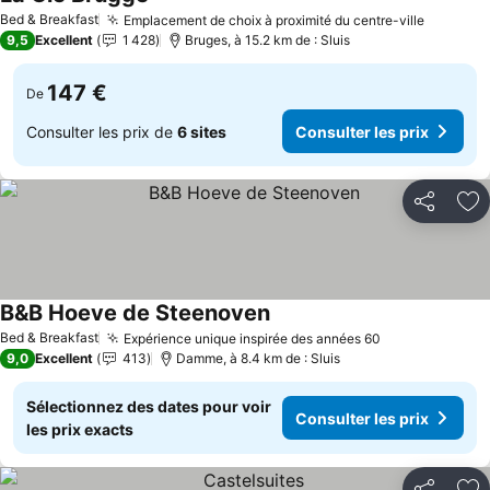
Bed & Breakfast
Emplacement de choix à proximité du centre-ville
9,5
Excellent
1 428
Bruges, à 15.2 km de : Sluis
147 €
De
Consulter les prix de
6 sites
Consulter les prix
Partager
Aj
B&B Hoeve de Steenoven
Bed & Breakfast
Expérience unique inspirée des années 60
9,0
Excellent
413
Damme, à 8.4 km de : Sluis
Sélectionnez des dates pour voir
Consulter les prix
les prix exacts