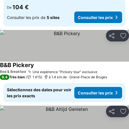
104 €
De
Consulter les prix de
5 sites
Consulter les prix
Partager
Aj
B&B Pickery
Bed & Breakfast
Une expérience "Pickery tour" exclusive
8,4
Très bien
1 415
à 1.4 km de : Grand-Place de Bruges
Sélectionnez des dates pour voir
Consulter les prix
les prix exacts
Partager
Aj