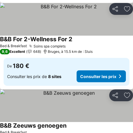
Partager
Aj
B&B For 2-Wellness For 2
Bed & Breakfast
Soins spa complets
9,6
Excellent
648
Bruges, à 15.5 km de : Sluis
180 €
De
Consulter les prix de
8 sites
Consulter les prix
Partager
Aj
B&B Zeeuws genoegen
Bed & Breakfast