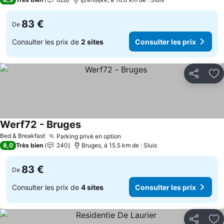
83 €
De
Consulter les prix de
2 sites
Consulter les prix
Partager
Aj
Werf72 - Bruges
Bed & Breakfast
Parking privé en option
8,0
Très bien
240
Bruges, à 15.5 km de : Sluis
83 €
De
Consulter les prix de
4 sites
Consulter les prix
Partager