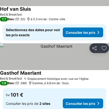
Hof van Sluis
Bed & Breakfast
7,7
Bien
20
à 0.3 km de : Centre-ville
Sélectionnez des dates pour voir
Consulter les prix
les prix exacts
Partager
Aj
Gasthof Maerlant
Bed & Breakfast
Emplacement historique avec vue sur l'église
7,8
Bien
386
Damme, à 9.8 km de : Sluis
101 €
De
Consulter les prix de
2 sites
Consulter les prix