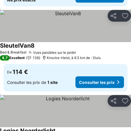
Partager
Aj
SleutelVan8
Bed & Breakfast
Vues paisibles sur le jardin
8,7
Excellent
136
Knocke-Heist, à 6.5 km de : Sluis
114 €
De
Consulter les prix de
1 site
Consulter les prix
Partager
Aj
Logies Noorderlicht