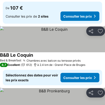
107 €
De
Consulter les prix de
2 sites
Consulter les prix
Partager
Aj
B&B Le Coquin
Bed & Breakfast
Chambres avec balcon ou terrasse privés
8,7
Excellent
612
à 2.4 km de : Grand-Place de Bruges
Sélectionnez des dates pour voir
Consulter les prix
les prix exacts
Partager
Aj