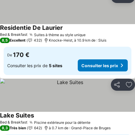
Aj
Residentie De Laurier
Bed & Breakfast
Suites à thème au style unique
8,5
Excellent
432
Knocke-Heist, à 10.9 km de : Sluis
170 €
De
Consulter les prix de
5 sites
Consulter les prix
Partager
Aj
Lake Suites
Bed & Breakfast
Piscine extérieure pour la détente
8,3
Très bien
642
à 0.7 km de : Grand-Place de Bruges