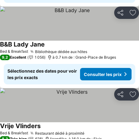
Partager
Aj
B&B Lady Jane
Bed & Breakfast
Bibliothèque dédiée aux hôtes
9,2
Excellent
1 056
à 0.7 km de : Grand-Place de Bruges
Sélectionnez des dates pour voir
Consulter les prix
les prix exacts
Partager
Aj
Vrije Vlinders
Bed & Breakfast
Restaurant dédié à proximité
8,3
Très bien
628
Ijzendijke, à 16.0 km de : Sluis