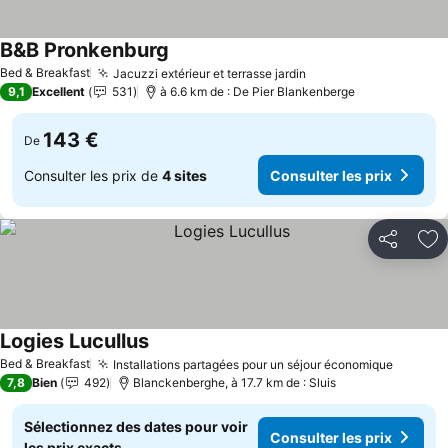
B&B Pronkenburg
Bed & Breakfast
Jacuzzi extérieur et terrasse jardin
9,1
Excellent
531
à 6.6 km de : De Pier Blankenberge
143 €
De
Consulter les prix de
4 sites
Consulter les prix
Partager
Aj
Logies Lucullus
Bed & Breakfast
Installations partagées pour un séjour économique
7,8
Bien
492
Blanckenberghe, à 17.7 km de : Sluis
Sélectionnez des dates pour voir
Consulter les prix
les prix exacts