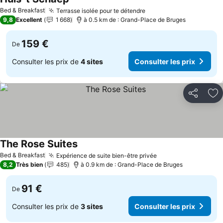
Bed & Breakfast
Terrasse isolée pour te détendre
9,8
Excellent
1 668
à 0.5 km de : Grand-Place de Bruges
159 €
De
Consulter les prix de
4 sites
Consulter les prix
Partager
Aj
The Rose Suites
Bed & Breakfast
Expérience de suite bien-être privée
8,2
Très bien
485
à 0.9 km de : Grand-Place de Bruges
91 €
De
Consulter les prix de
3 sites
Consulter les prix