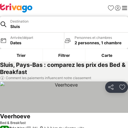
Favoris
Se con
Me
Destination
Sluis
Arrivée/départ
Personnes et chambres
Dates
2 personnes, 1 chambre
Trier
Filtrer
Carte
Sluis, Pays-Bas : comparez les prix des Bed &
Breakfast
Comment les paiements influencent notre classement
Partager
Aj
Veerhoeve
Bed & Breakfast