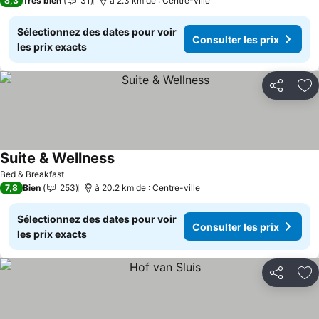
8,3
Très bien
31
à 2.3 km de : Centre-ville
Sélectionnez des dates pour voir
Consulter les prix
les prix exacts
Partager
Aj
Suite & Wellness
Bed & Breakfast
7,8
Bien
253
à 20.2 km de : Centre-ville
Sélectionnez des dates pour voir
Consulter les prix
les prix exacts
Partager
Aj