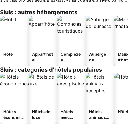
Sluis : les prix des Bed & Breakfast varient de
‎83 €
à
‎199 €
par nuit.
Sluis : autres hébergements
Hôtel
Appart'hôt
Complexe
Auberge
Mais
el
s
de
d'hô
touristique
jeunesse
Sluis : catégories d’hôtels populaires
s
Hôtels
Hôtels de
Hôtels
Hôtels
Hôtel
économiq
luxe
avec
animaux
ues
piscine
acceptés