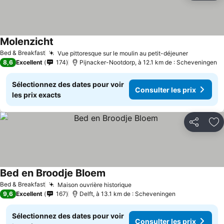
Molenzicht
Bed & Breakfast
Vue pittoresque sur le moulin au petit-déjeuner
8,6
Excellent
174
Pijnacker-Nootdorp, à 12.1 km de : Scheveningen
Sélectionnez des dates pour voir
Consulter les prix
les prix exacts
Partager
Aj
Bed en Broodje Bloem
Bed & Breakfast
Maison ouvrière historique
9,6
Excellent
167
Delft, à 13.1 km de : Scheveningen
Sélectionnez des dates pour voir
Consulter les prix