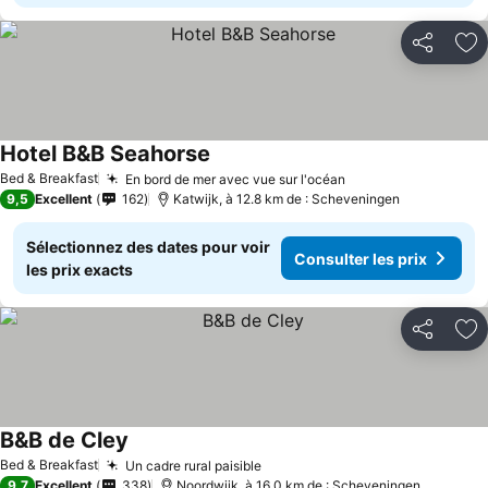
Partager
Aj
Hotel B&B Seahorse
Bed & Breakfast
En bord de mer avec vue sur l'océan
9,5
Excellent
162
Katwijk, à 12.8 km de : Scheveningen
Sélectionnez des dates pour voir
Consulter les prix
les prix exacts
Partager
Aj
B&B de Cley
Bed & Breakfast
Un cadre rural paisible
9,7
Excellent
338
Noordwijk, à 16.0 km de : Scheveningen