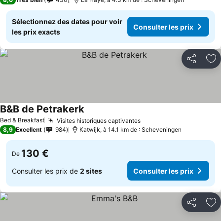
Sélectionnez des dates pour voir
Consulter les prix
les prix exacts
Partager
Aj
B&B de Petrakerk
Bed & Breakfast
Visites historiques captivantes
8,9
Excellent
984
Katwijk, à 14.1 km de : Scheveningen
130 €
De
Consulter les prix de
2 sites
Consulter les prix
Partager
Aj