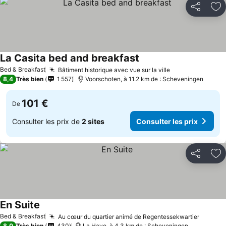
Partager
Aj
La Casita bed and breakfast
Bed & Breakfast
Bâtiment historique avec vue sur la ville
8,4
Très bien
1 557
Voorschoten, à 11.2 km de : Scheveningen
101 €
De
Consulter les prix de
2 sites
Consulter les prix
Partager
Aj
En Suite
Bed & Breakfast
Au cœur du quartier animé de Regentessekwartier
8,0
Très bien
430
La Haye, à 4.3 km de : Scheveningen