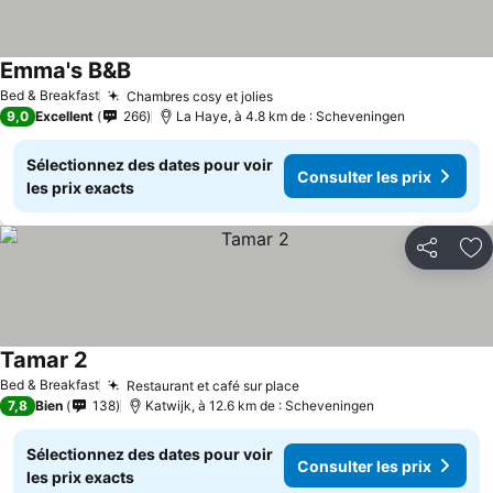
Emma's B&B
Bed & Breakfast
Chambres cosy et jolies
9,0
Excellent
266
La Haye, à 4.8 km de : Scheveningen
Sélectionnez des dates pour voir
Consulter les prix
les prix exacts
Partager
Aj
Tamar 2
Bed & Breakfast
Restaurant et café sur place
7,8
Bien
138
Katwijk, à 12.6 km de : Scheveningen
Sélectionnez des dates pour voir
Consulter les prix
les prix exacts