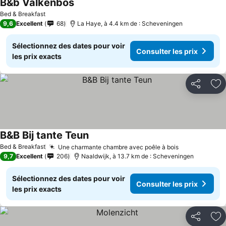
B&b Valkenbos
Bed & Breakfast
9,6
Excellent
68
La Haye, à 4.4 km de : Scheveningen
Sélectionnez des dates pour voir
Consulter les prix
les prix exacts
Partager
Aj
B&B Bij tante Teun
Bed & Breakfast
Une charmante chambre avec poêle à bois
9,7
Excellent
206
Naaldwijk, à 13.7 km de : Scheveningen
Sélectionnez des dates pour voir
Consulter les prix
les prix exacts
Partager
Aj