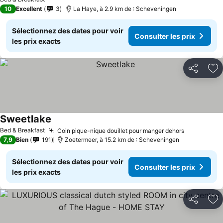
10
Excellent
3
La Haye, à 2.9 km de : Scheveningen
Sélectionnez des dates pour voir
Consulter les prix
les prix exacts
Partager
Aj
Sweetlake
Bed & Breakfast
Coin pique-nique douillet pour manger dehors
7,9
Bien
191
Zoetermeer, à 15.2 km de : Scheveningen
Sélectionnez des dates pour voir
Consulter les prix
les prix exacts
Partager
Aj