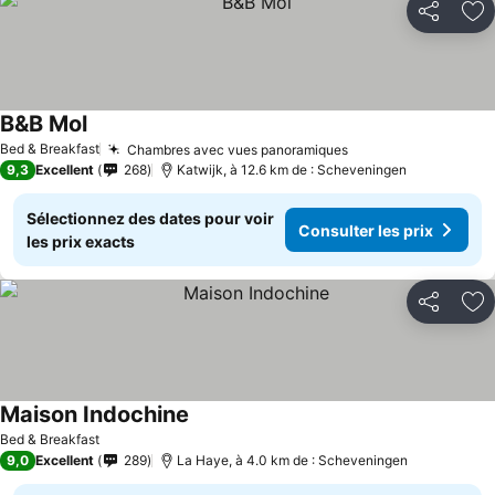
Partager
Aj
B&B Mol
Bed & Breakfast
Chambres avec vues panoramiques
9,3
Excellent
268
Katwijk, à 12.6 km de : Scheveningen
Sélectionnez des dates pour voir
Consulter les prix
les prix exacts
Partager
Aj
Maison Indochine
Bed & Breakfast
9,0
Excellent
289
La Haye, à 4.0 km de : Scheveningen