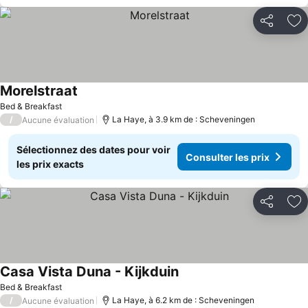
Partager
Aj
Morelstraat
Bed & Breakfast
/
La Haye, à 3.9 km de : Scheveningen
Aucune évaluation
Sélectionnez des dates pour voir
Consulter les prix
les prix exacts
Partager
Aj
Casa Vista Duna - Kijkduin
Bed & Breakfast
/
La Haye, à 6.2 km de : Scheveningen
Aucune évaluation