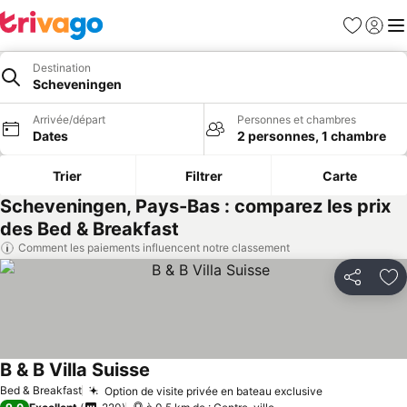
Favoris
Se con
Me
Destination
Scheveningen
Arrivée/départ
Personnes et chambres
Dates
2 personnes, 1 chambre
Trier
Filtrer
Carte
Scheveningen, Pays-Bas : comparez les prix
des Bed & Breakfast
Comment les paiements influencent notre classement
Partager
Aj
B & B Villa Suisse
Bed & Breakfast
Option de visite privée en bateau exclusive