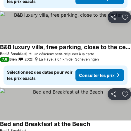
les prix exacts
Partager
Aj
B&B luxury villa, free parking, close to the center
Bed & Breakfast
Un délicieux petit-déjeuner à la carte
7,8
Bien
202
La Haye, à 6.1 km de : Scheveningen
Sélectionnez des dates pour voir
Consulter les prix
les prix exacts
Partager
Aj
Bed and Breakfast at the Beach
Bed & Breakfast