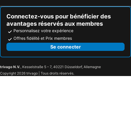
Ouderkerk aan de Amstel, bed and breakfasts
Rijswijk, bed and breakfasts
Connectez-vous pour bénéficier des
Delft, bed and breakfasts
Oostflakkee, bed and breakfasts
avantages réservés aux membres
Personnalisez votre expérience
Offres fidélité et Prix membres
Se connecter
trivago N.V.
, Kesselstraße 5 – 7, 40221 Düsseldorf, Allemagne
Copyright 2026 trivago | Tous droits réservés.