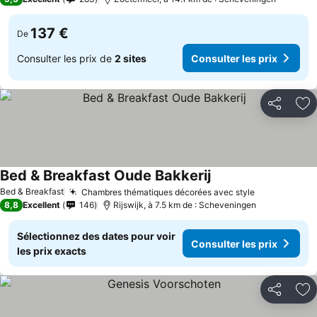
137 €
De
Consulter les prix de
2 sites
Consulter les prix
Partager
Aj
Bed & Breakfast Oude Bakkerij
Bed & Breakfast
Chambres thématiques décorées avec style
8,8
Excellent
146
Rijswijk, à 7.5 km de : Scheveningen
Sélectionnez des dates pour voir
Consulter les prix
les prix exacts
Partager
Aj