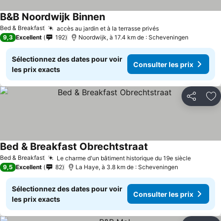
B&B Noordwijk Binnen
Bed & Breakfast
accès au jardin et à la terrasse privés
9,3
Excellent
192
Noordwijk, à 17.4 km de : Scheveningen
Sélectionnez des dates pour voir
Consulter les prix
les prix exacts
Partager
Aj
Bed & Breakfast Obrechtstraat
Bed & Breakfast
Le charme d'un bâtiment historique du 19e siècle
9,5
Excellent
82
La Haye, à 3.8 km de : Scheveningen
Sélectionnez des dates pour voir
Consulter les prix
les prix exacts