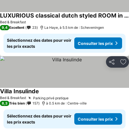
LUXURIOUS classical dutch styled ROOM in city centre of The Hague - HOME STAY
Bed & Breakfast
9,4
Excellent
23
La Haye, à 5.5 km de : Scheveningen
Sélectionnez des dates pour voir
Consulter les prix
les prix exacts
Partager
Aj
Villa Insulinde
Bed & Breakfast
Parking privé pratique
8,3
Très bien
157
à 0.5 km de : Centre-ville
Sélectionnez des dates pour voir
Consulter les prix
les prix exacts