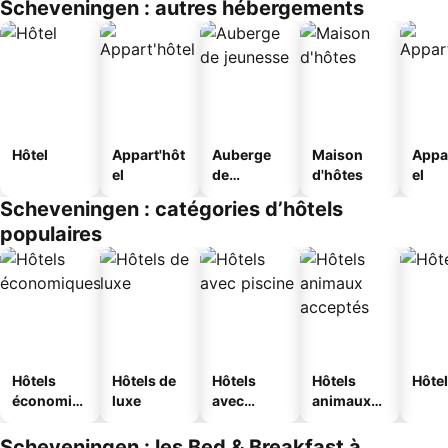
Scheveningen : autres hébergements
Hôtel
Appart'hôt
Auberge
Maison
Appa
el
de
d'hôtes
el
jeunesse
Scheveningen : catégories d’hôtels
populaires
Hôtels
Hôtels de
Hôtels
Hôtels
Hôtel
économiq
luxe
avec
animaux
ues
piscine
acceptés
Scheveningen : les Bed & Breakfast à