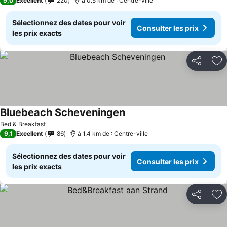
9,0
Excellent
220
à 0.5 km de : Centre-ville
Sélectionnez des dates pour voir
Consulter les prix
les prix exacts
Partager
Aj
Bluebeach Scheveningen
Bed & Breakfast
9,1
Excellent
86
à 1.4 km de : Centre-ville
Sélectionnez des dates pour voir
Consulter les prix
les prix exacts
Partager
Aj