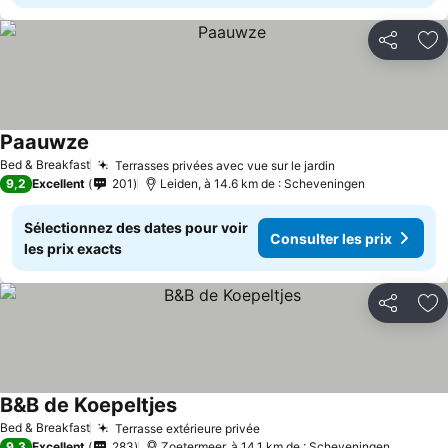
Partager
Aj
Paauwze
Bed & Breakfast
Terrasses privées avec vue sur le jardin
9,2
Excellent
201
Leiden, à 14.6 km de : Scheveningen
Sélectionnez des dates pour voir
Consulter les prix
les prix exacts
Partager
Aj
B&B de Koepeltjes
Bed & Breakfast
Terrasse extérieure privée
9,3
Excellent
283
Zoetermeer, à 14.1 km de : Scheveningen