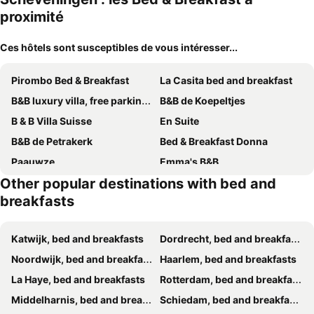
proximité
Ces hôtels sont susceptibles de vous intéresser...
Pirombo Bed & Breakfast
La Casita bed and breakfast
B&B luxury villa, free parking, close to the center
B&B de Koepeltjes
B & B Villa Suisse
En Suite
B&B de Petrakerk
Bed & Breakfast Donna
Paauwze
Emma's B&B
Other popular destinations with bed and
Villa Insulinde
B&B de Cley
breakfasts
Genesis Voorschoten
Bed&Breakfast aan Strand
B&B Mol
Bluebeach Scheveningen
Katwijk, bed and breakfasts
Dordrecht, bed and breakfasts
Bed and Breakfast at the Beach
Bed & Breakfast Oude Bakkerij
Noordwijk, bed and breakfasts
Haarlem, bed and breakfasts
De Lierhand
Bed and Breakfast Kik en Bun
La Haye, bed and breakfasts
Rotterdam, bed and breakfasts
Bed en Broodje Bloem
LUXURIOUS classical dutch styled ROOM in city centre of The Hague - HOME STAY
Middelharnis, bed and breakfasts
Schiedam, bed and breakfasts
Tamar 2
B&B Bij tante Teun