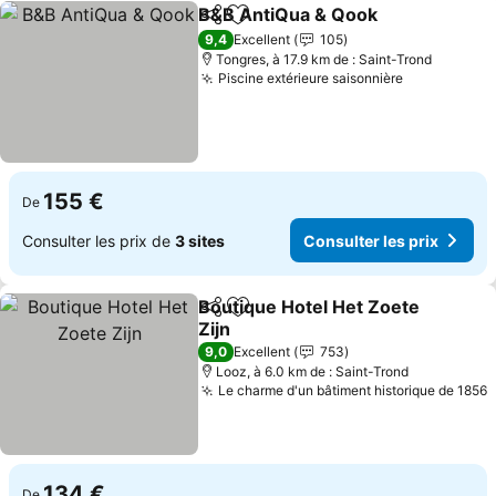
B&B AntiQua & Qook
Partager
Ajouter à mes favoris
9,4
Excellent
105
Tongres, à 17.9 km de : Saint-Trond
Piscine extérieure saisonnière
155 €
De
Consulter les prix de
3 sites
Consulter les prix
Boutique Hotel Het Zoete
Partager
Ajouter à mes favoris
Zijn
9,0
Excellent
753
Looz, à 6.0 km de : Saint-Trond
Le charme d'un bâtiment historique de 1856
134 €
De