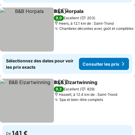
B&B Horpala
Partager
Ajouter à mes favoris
9,0
Excellent
203
Heers, à 12.1 km de : Saint-Trond
Chambres décorées avec goût et complètes
Sélectionnez des dates pour voir
Consulter les prix
les prix exacts
B&B Elzartwinning
Partager
Ajouter à mes favoris
9,2
Excellent
829
Hasselt, à 12.4 km de : Saint-Trond
Spa et bien-être complets
141 €
De