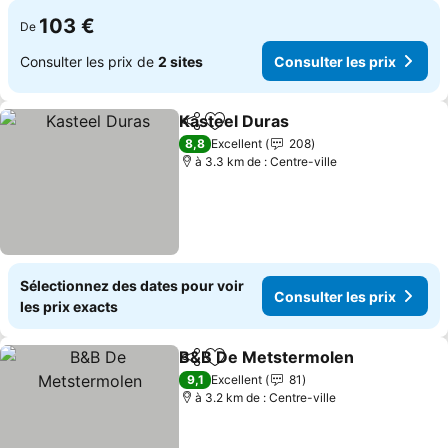
103 €
De
Consulter les prix de
2 sites
Consulter les prix
Kasteel Duras
Partager
Ajouter à mes favoris
8,8
Excellent
208
à 3.3 km de : Centre-ville
Sélectionnez des dates pour voir
Consulter les prix
les prix exacts
B&B De Metstermolen
Partager
Ajouter à mes favoris
9,1
Excellent
81
à 3.2 km de : Centre-ville