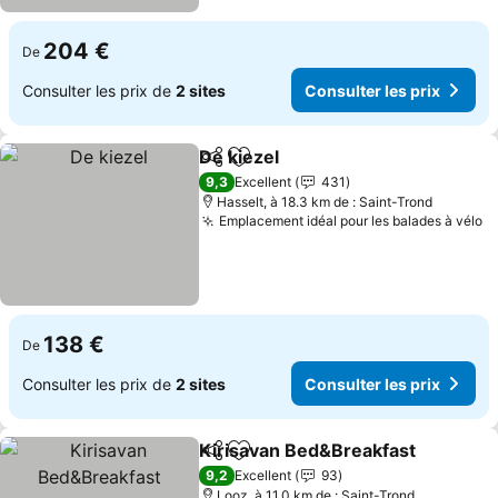
204 €
De
Consulter les prix de
2 sites
Consulter les prix
De kiezel
Partager
Ajouter à mes favoris
9,3
Excellent
431
Hasselt, à 18.3 km de : Saint-Trond
Emplacement idéal pour les balades à vélo
138 €
De
Consulter les prix de
2 sites
Consulter les prix
Kirisavan Bed&Breakfast
Partager
Ajouter à mes favoris
9,2
Excellent
93
Looz, à 11.0 km de : Saint-Trond