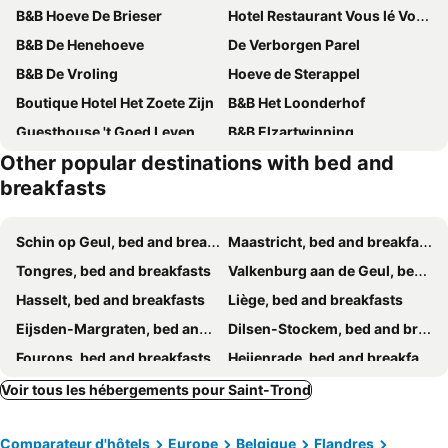
B&B Hoeve De Brieser
Hotel Restaurant Vous lé Vous
B&B De Henehoeve
De Verborgen Parel
B&B De Vroling
Hoeve de Sterappel
Boutique Hotel Het Zoete Zijn
B&B Het Loonderhof
Guesthouse 't Goed Leven
B&B Elzartwinning
Other popular destinations with bed and
B&B AntiQua & Qook
Leopold Appartementen & studio's
breakfasts
B & B 't Pomphuys
De Ruttermolen
B&B Halen
Hasselt City Garden Duplex
Schin op Geul, bed and breakfasts
Maastricht, bed and breakfasts
Villa Kakelbont Borgloon
B&B Villa Curtricias
Tongres, bed and breakfasts
Valkenburg aan de Geul, bed and breakfasts
Lazy Olives
B&B Maison Mairie Hasselt
Hasselt, bed and breakfasts
Liège, bed and breakfasts
B&B Sasput
't Maanhof
Eijsden-Margraten, bed and breakfasts
Dilsen-Stockem, bed and breakfasts
De kiezel
B&B L'Epicurie
Fourons, bed and breakfasts
Heijenrade, bed and breakfasts
B&B De Bloesem
B&B Kamer en Aambeeld
Heers, bed and breakfasts
Looz, bed and breakfasts
Voir tous les hébergements pour Saint-Trond
B&B Le Club de la Source
B&B Borgloon 'Huis van Loon'
Laakdal, bed and breakfasts
Namur, bed and breakfasts
B&B Maris Logies
B&B Gaudium XII
Comparateur d'hôtels
Europe
Belgique
Flandres
Louvain, bed and breakfasts
Lanaken, bed and breakfasts