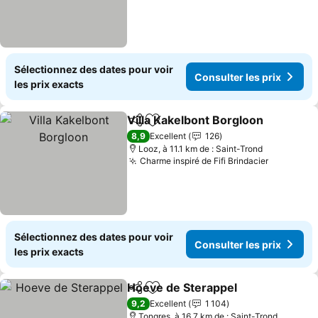
Sélectionnez des dates pour voir
Consulter les prix
les prix exacts
Villa Kakelbont Borgloon
Partager
Ajouter à mes favoris
8,9
Excellent
126
Looz, à 11.1 km de : Saint-Trond
Charme inspiré de Fifi Brindacier
Sélectionnez des dates pour voir
Consulter les prix
les prix exacts
Hoeve de Sterappel
Partager
Ajouter à mes favoris
9,2
Excellent
1 104
Tongres, à 16.7 km de : Saint-Trond