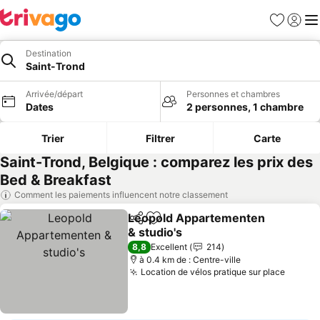
Favoris
Se con
Me
Destination
Saint-Trond
Arrivée/départ
Personnes et chambres
Dates
2 personnes, 1 chambre
Trier
Filtrer
Carte
Saint-Trond, Belgique : comparez les prix des
Bed & Breakfast
Comment les paiements influencent notre classement
Leopold Appartementen
Partager
Ajouter à mes favoris
& studio's
8,8
Excellent
214
à 0.4 km de : Centre-ville
Location de vélos pratique sur place