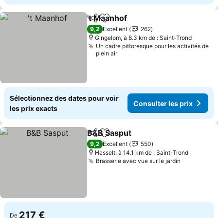
't Maanhof
Partager
Ajouter à mes favoris
9,2
Excellent
262
Gingelom, à 8.3 km de : Saint-Trond
Un cadre pittoresque pour les activités de
plein air
Sélectionnez des dates pour voir
Consulter les prix
les prix exacts
B&B Sasput
Partager
Ajouter à mes favoris
9,2
Excellent
550
Hasselt, à 14.1 km de : Saint-Trond
Brasserie avec vue sur le jardin
217 €
De