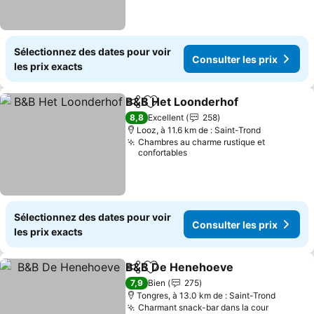
Sélectionnez des dates pour voir
Consulter les prix
les prix exacts
B&B Het Loonderhof
Partager
Ajouter à mes favoris
8,8
Excellent
258
Looz, à 11.6 km de : Saint-Trond
Chambres au charme rustique et
confortables
Sélectionnez des dates pour voir
Consulter les prix
les prix exacts
B&B De Henehoeve
Partager
Ajouter à mes favoris
7,9
Bien
275
Tongres, à 13.0 km de : Saint-Trond
Charmant snack-bar dans la cour