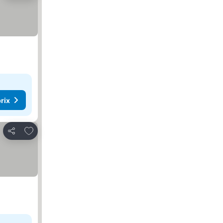
rix
Ajouter à mes favoris
Partager