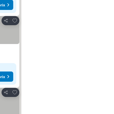
rix
Ajouter à mes favoris
Partager
rix
Ajouter à mes favoris
Partager