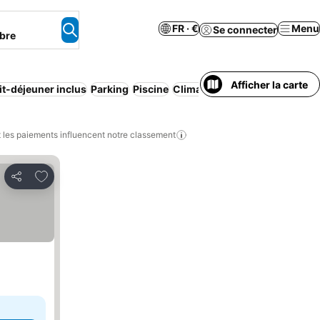
FR · €
Menu
Se connecter
bre
Afficher la carte
it-déjeuner inclus
Parking
Piscine
Climatisation
Appart'hôtel
Wi
les paiements influencent notre classement
Ajouter à mes favoris
Partager