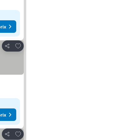
rix
Ajouter à mes favoris
Partager
rix
Ajouter à mes favoris
Partager