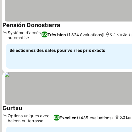
Pensión Donostiarra
Système d'accès
Très bien
(1 824 évaluations)
8,0
0.4 km de la
automatisé
Sélectionnez des dates pour voir les prix exacts
Gurtxu
Options uniques avec
Excellent
(435 évaluations)
8,5
0.3 km 
balcon ou terrasse