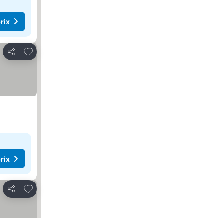
rix
Ajouter à mes favoris
Partager
rix
Ajouter à mes favoris
Partager