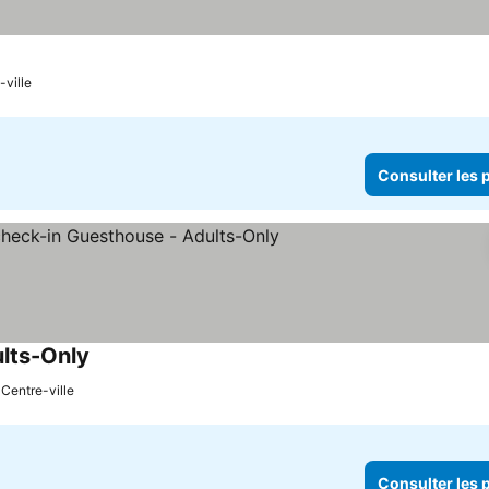
-ville
Consulter les p
ults-Only
 Centre-ville
Consulter les p