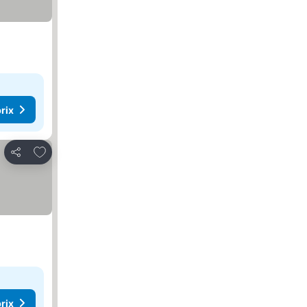
rix
Ajouter à mes favoris
Partager
rix