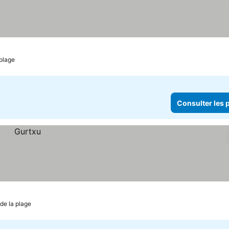
 plage
Consulter les p
de la plage