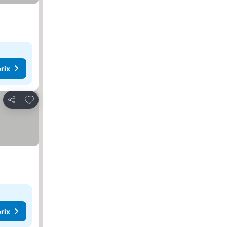
rix
Ajouter à mes favoris
Partager
rix