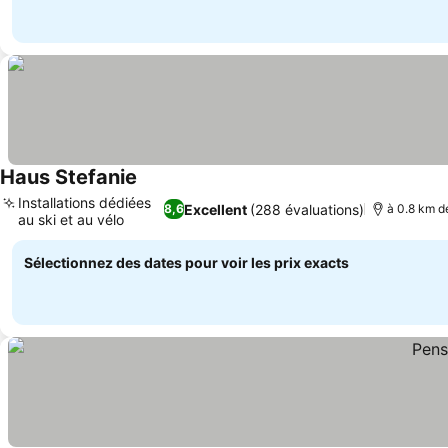
Haus Stefanie
Consulter les prix
Installations dédiées
Excellent
(288 évaluations)
8,6
à 0.8 km de
au ski et au vélo
Consulter les prix
Sélectionnez des dates pour voir les prix exacts