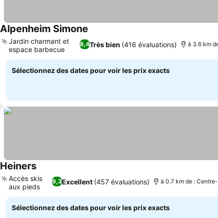
Alpenheim Simone
Consulter les prix
Jardin charmant et
Très bien
(416 évaluations)
8,4
à 3.6 km de
espace barbecue
Consulter les prix
Sélectionnez des dates pour voir les prix exacts
Heiners
Consulter les prix
Accès skis
Excellent
(457 évaluations)
9,3
à 0.7 km de : Centre-
aux pieds
Consulter les prix
Sélectionnez des dates pour voir les prix exacts