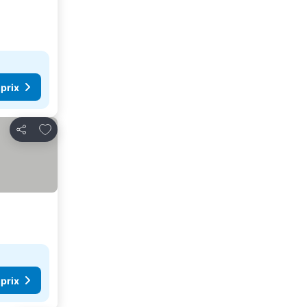
 prix
Ajouter à mes favoris
Partager
 prix