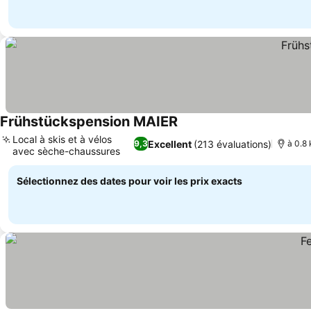
Frühstückspension MAIER
Consulter les prix
Local à skis et à vélos
Excellent
(213 évaluations)
9,3
à 0.8 
avec sèche-chaussures
Consulter les prix
Sélectionnez des dates pour voir les prix exacts