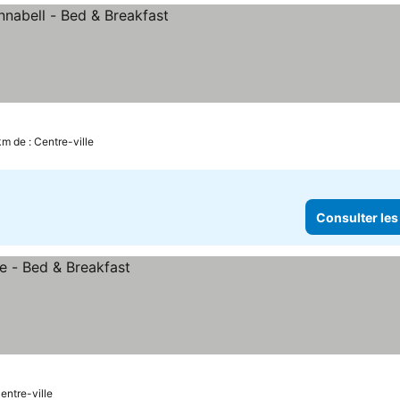
prix
km de : Centre-ville
Consulter les
entre-ville