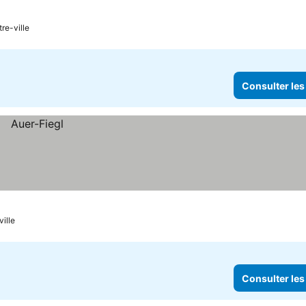
re-ville
Consulter les
ille
Consulter les