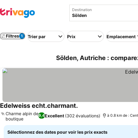
Destination
Filtres
1
Trier par
Prix
Emplacement
Sölden, Autriche : comparez
Edelweiss echt.charmant.
Consulter les prix
Charme alpin de
Excellent
(302 évaluations)
9,4
à 0.8 km de : Cent
boutique
Consulter les prix
Sélectionnez des dates pour voir les prix exacts