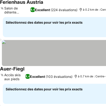
Ferienhaus Austria
Consulter les prix
Salon de
Excellent
(224 évaluations)
9,4
à 0.2 km de : Cent
détente
Consulter les prix
moderne
Sélectionnez des dates pour voir les prix exacts
Auer-Fiegl
Consulter les prix
Accès skis
Excellent
(103 évaluations)
9,4
à 0.7 km de : Centre-v
aux pieds
Consulter les prix
Sélectionnez des dates pour voir les prix exacts