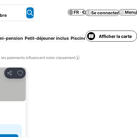
FR · €
Menu
Se connecter
bre
Afficher la carte
mi-pension
Petit-déjeuner inclus
Piscine
Parking
Animaux acce
les paiements influencent notre classement
Ajouter à mes favoris
Partager