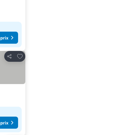
 prix
Ajouter à mes favoris
Partager
 prix