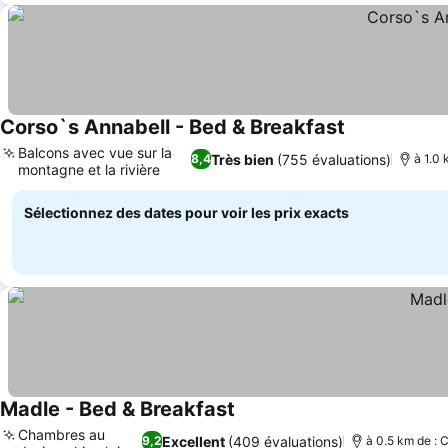
Corso`s Annabell - Bed & Breakfast
Consulter les 
Balcons avec vue sur la
Très bien
(755 évaluations)
8,4
à 1.0 
montagne et la rivière
Consulter les prix
Sélectionnez des dates pour voir les prix exacts
Madle - Bed & Breakfast
Consulter les prix
Chambres au
Excellent
(409 évaluations)
9,2
à 0.5 km de : C