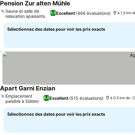
Pension Zur alten Mühle
Consulter les prix
Sauna et salle de
Excellent
(466 évaluations)
9,0
à 1.3 km d
relaxation apaisants
Consulter les prix
Sélectionnez des dates pour voir les prix exacts
Apart Garni Enzian
Consulter les prix
Emplacement
Excellent
(515 évaluations)
9,0
à 0.5 km de : C
paisible à Sölden
Consulter les prix
Sélectionnez des dates pour voir les prix exacts