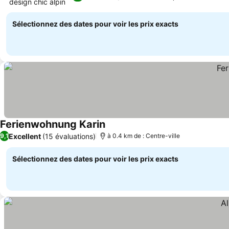
design chic alpin
Consulter les prix
Sélectionnez des dates pour voir les prix exacts
Ferienwohnung Karin
Consulter les prix
Excellent
(15 évaluations)
9,1
à 0.4 km de : Centre-ville
Sélectionnez des dates pour voir les prix exacts