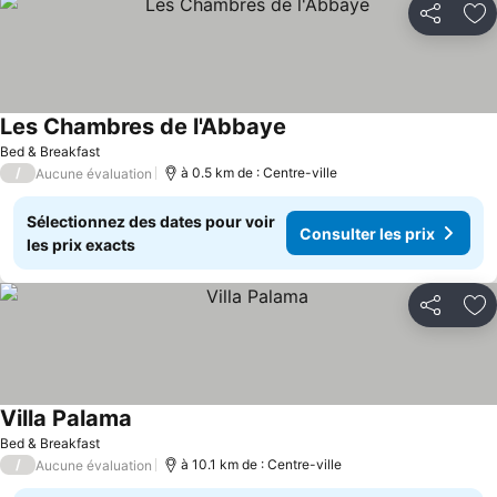
Partager
Aj
Les Chambres de l'Abbaye
Bed & Breakfast
/
à 0.5 km de : Centre-ville
Aucune évaluation
Sélectionnez des dates pour voir
Consulter les prix
les prix exacts
Partager
Aj
Villa Palama
Bed & Breakfast
/
à 10.1 km de : Centre-ville
Aucune évaluation