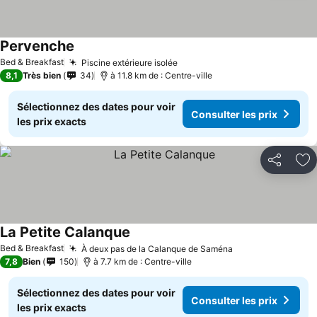
Pervenche
Bed & Breakfast
Piscine extérieure isolée
8,1
Très bien
34
à 11.8 km de : Centre-ville
Sélectionnez des dates pour voir
Consulter les prix
les prix exacts
Partager
Aj
La Petite Calanque
Bed & Breakfast
À deux pas de la Calanque de Saména
7,8
Bien
150
à 7.7 km de : Centre-ville
Sélectionnez des dates pour voir
Consulter les prix
les prix exacts