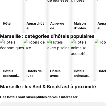
Hôtel
Appart'hôt
Auberge
Maison
Appa
el
de
d'hôtes
el
jeunesse
Marseille : catégories d’hôtels populaires
Hôtels
Hôtels de
Hôtels
Hôtels
Hôtel
économiq
luxe
avec
animaux
ues
piscine
acceptés
Marseille : les Bed & Breakfast à proximité
Ces hôtels sont susceptibles de vous intéresser...