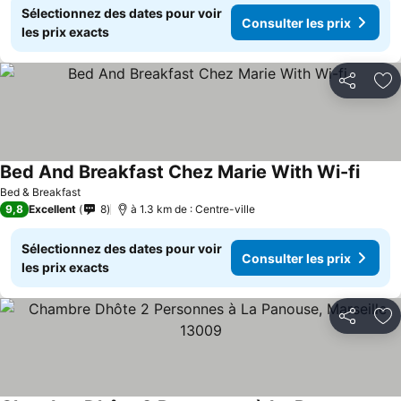
Sélectionnez des dates pour voir
Consulter les prix
les prix exacts
Partager
Aj
Bed And Breakfast Chez Marie With Wi-fi
Bed & Breakfast
9,8
Excellent
8
à 1.3 km de : Centre-ville
Sélectionnez des dates pour voir
Consulter les prix
les prix exacts
Partager
Aj