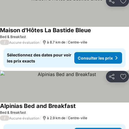
Partager
Aj
Maison d'Hôtes La Bastide Bleue
Bed & Breakfast
/
à 8.7 km de : Centre-ville
Aucune évaluation
Sélectionnez des dates pour voir
Consulter les prix
les prix exacts
Partager
Aj
Alpinias Bed and Breakfast
Bed & Breakfast
/
à 2.9 km de : Centre-ville
Aucune évaluation