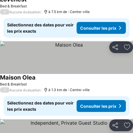
Bed & Breakfast
/
à 7.5 km de : Centre-ville
Aucune évaluation
Sélectionnez des dates pour voir
Consulter les prix
les prix exacts
Partager
Aj
Maison Olea
Bed & Breakfast
/
à 1.3 km de : Centre-ville
Aucune évaluation
Sélectionnez des dates pour voir
Consulter les prix
les prix exacts
Partager
Aj