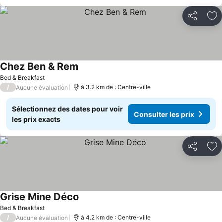
Partager
Aj
Chez Ben & Rem
Bed & Breakfast
/
à 3.2 km de : Centre-ville
Aucune évaluation
Sélectionnez des dates pour voir
Consulter les prix
les prix exacts
Partager
Aj
Grise Mine Déco
Bed & Breakfast
/
à 4.2 km de : Centre-ville
Aucune évaluation