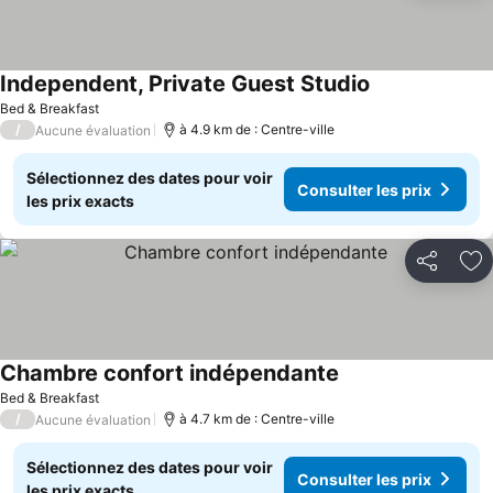
Independent, Private Guest Studio
Bed & Breakfast
/
à 4.9 km de : Centre-ville
Aucune évaluation
Sélectionnez des dates pour voir
Consulter les prix
les prix exacts
Partager
Aj
Chambre confort indépendante
Bed & Breakfast
/
à 4.7 km de : Centre-ville
Aucune évaluation
Sélectionnez des dates pour voir
Consulter les prix
les prix exacts