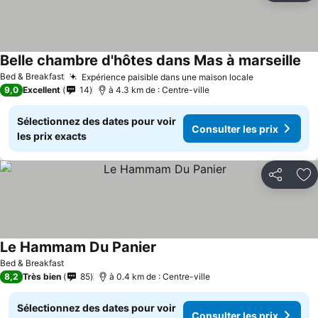
Belle chambre d'hôtes dans Mas à marseille
Bed & Breakfast
Expérience paisible dans une maison locale
9,0
Excellent
14
à 4.3 km de : Centre-ville
Sélectionnez des dates pour voir
Consulter les prix
les prix exacts
Partager
Aj
Le Hammam Du Panier
Bed & Breakfast
8,2
Très bien
85
à 0.4 km de : Centre-ville
Sélectionnez des dates pour voir
Consulter les prix