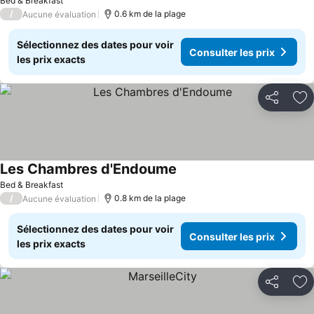
Bed & Breakfast
/
0.6 km de la plage
Aucune évaluation
Sélectionnez des dates pour voir
Consulter les prix
les prix exacts
Partager
Aj
Les Chambres d'Endoume
Bed & Breakfast
/
0.8 km de la plage
Aucune évaluation
Sélectionnez des dates pour voir
Consulter les prix
les prix exacts
Partager
Aj