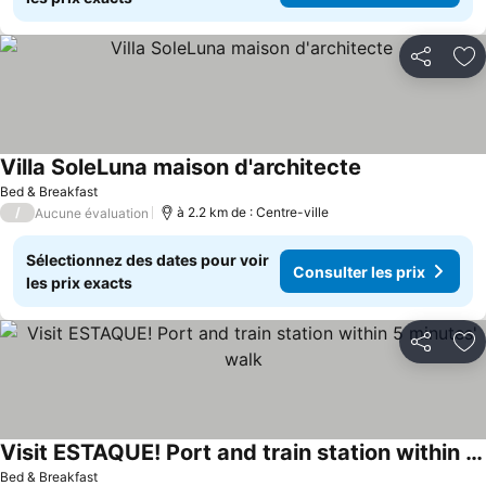
Partager
Aj
Villa SoleLuna maison d'architecte
Bed & Breakfast
/
à 2.2 km de : Centre-ville
Aucune évaluation
Sélectionnez des dates pour voir
Consulter les prix
les prix exacts
Partager
Aj
Visit ESTAQUE! Port and train station within 5 minutes' walk
Bed & Breakfast