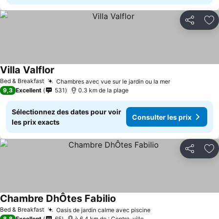
Partager
Aj
Villa Valflor
Bed & Breakfast
Chambres avec vue sur le jardin ou la mer
9,3
Excellent
531
0.3 km de la plage
Sélectionnez des dates pour voir
Consulter les prix
les prix exacts
Partager
Aj
Chambre DhÔtes Fabilio
Bed & Breakfast
Oasis de jardin calme avec piscine
8,8
Excellent
65
à 6.4 km de : Centre-ville