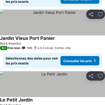
les prix exacts
Partager
Aj
Jardin Vieux Port Panier
Bed & Breakfast
8,1
Très bien
198
à 0.2 km de : Centre-ville
Sélectionnez des dates pour voir
Consulter les prix
les prix exacts
Partager
Aj
Le Petit Jardin