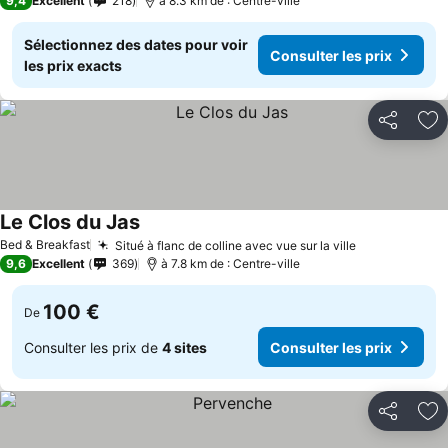
9,4
Excellent
218
à 8.3 km de : Centre-ville
Sélectionnez des dates pour voir
Consulter les prix
les prix exacts
Partager
Aj
Le Clos du Jas
Bed & Breakfast
Situé à flanc de colline avec vue sur la ville
9,6
Excellent
369
à 7.8 km de : Centre-ville
100 €
De
Consulter les prix de
4 sites
Consulter les prix
Partager
Aj