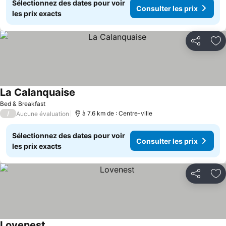
Sélectionnez des dates pour voir
Consulter les prix
les prix exacts
Partager
Aj
La Calanquaise
Bed & Breakfast
/
à 7.6 km de : Centre-ville
Aucune évaluation
Sélectionnez des dates pour voir
Consulter les prix
les prix exacts
Partager
Aj
Lovenest