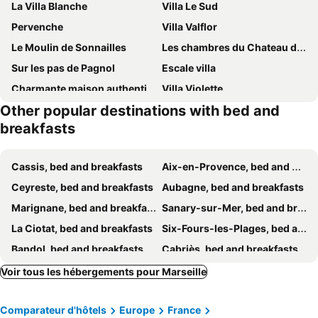
La Villa Blanche
Villa Le Sud
Pervenche
Villa Valflor
Le Moulin de Sonnailles
Les chambres du Chateau de Fenestrelle
Sur les pas de Pagnol
Escale villa
Charmante maison authentique et paisible entre mer et callanques
Villa Violette
Other popular destinations with bed and
Chambre DhÔtes Fabilio
Chez Mamouska
breakfasts
Le Mas de Bertagne
Les Chambres de Jeannette
Maison d'hôtes La Bastide de Patou
ZF IMMERSION
Cassis, bed and breakfasts
Aix-en-Provence, bed and breakfasts
La Bastide du Roucas
Les Chambres d'Endoume
Ceyreste, bed and breakfasts
Aubagne, bed and breakfasts
Villa l'Etoile
Jardin Vieux Port Panier
Marignane, bed and breakfasts
Sanary-sur-Mer, bed and breakfasts
Cabanon Privatif Les Pieds Dans Leau
Suite baignoire balnéo st Charles
La Ciotat, bed and breakfasts
Six-Fours-les-Plages, bed and breakfasts
Les nuits d'été Niolon
Nouveau cabanon L ilette vue mer calanque de Niolon
Bandol, bed and breakfasts
Cabriès, bed and breakfasts
En Plein cœur des calanques à 800 m de la mer
La Bastidaine
Saint-Cyr-sur-Mer, bed and breakfasts
Ensuès-la-Redonne, bed and breakfasts
Voir tous les hébergements pour Marseille
B&B Le Clos des Cigales
Chambre Cassis
Saint-Maximin-la-Sainte-Baume, bed and breakfasts
Salon-de-Provence, bed and breakfasts
La Demeure Insoupçonnée
Clos du Petit Jésus
Comparateur d'hôtels
Europe
France
Pertuis, bed and breakfasts
Carry-le-Rouet, bed and breakfasts
Les Chambres d'Hôtes du Grand Mornas
Mas du Perthus