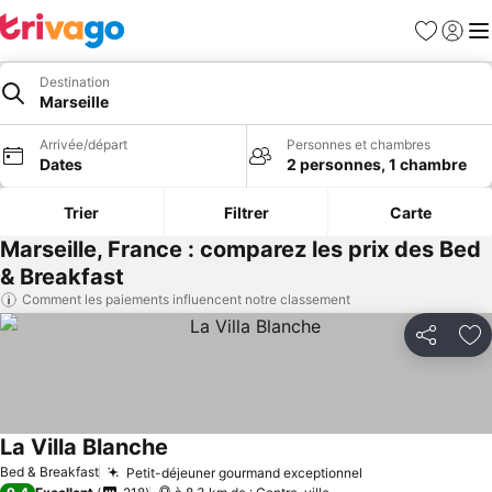
Favoris
Se con
Me
Destination
Marseille
Arrivée/départ
Personnes et chambres
Dates
2 personnes, 1 chambre
Trier
Filtrer
Carte
Marseille, France : comparez les prix des Bed
& Breakfast
Comment les paiements influencent notre classement
Partager
Aj
La Villa Blanche
Bed & Breakfast
Petit-déjeuner gourmand exceptionnel