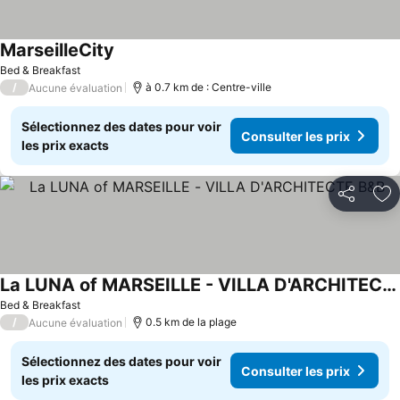
MarseilleCity
Bed & Breakfast
/
à 0.7 km de : Centre-ville
Aucune évaluation
Sélectionnez des dates pour voir
Consulter les prix
les prix exacts
Partager
Aj
La LUNA of MARSEILLE - VILLA D'ARCHITECTE B&B
Bed & Breakfast
/
0.5 km de la plage
Aucune évaluation
Sélectionnez des dates pour voir
Consulter les prix
les prix exacts