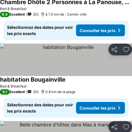
Chambre Dhôte 2 Personnes à La Panouse, Marseille 13009
Bed & Breakfast
9,5
Excellent
20
à 7.0 km de : Centre-ville
Sélectionnez des dates pour voir
Consulter les prix
les prix exacts
Partager
Aj
habitation Bougainville
Bed & Breakfast
9,1
Excellent
20
0.8 km de la plage
Sélectionnez des dates pour voir
Consulter les prix
les prix exacts
Partager
Aj