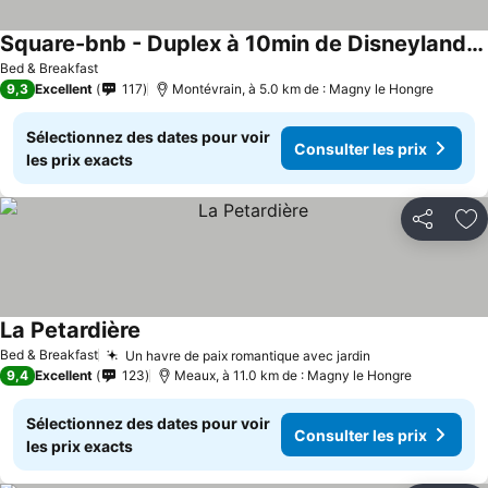
Square-bnb - Duplex à 10min de Disneyland Paris
Bed & Breakfast
9,3
Excellent
117
Montévrain, à 5.0 km de : Magny le Hongre
Sélectionnez des dates pour voir
Consulter les prix
les prix exacts
Partager
Aj
La Petardière
Bed & Breakfast
Un havre de paix romantique avec jardin
9,4
Excellent
123
Meaux, à 11.0 km de : Magny le Hongre
Sélectionnez des dates pour voir
Consulter les prix
les prix exacts