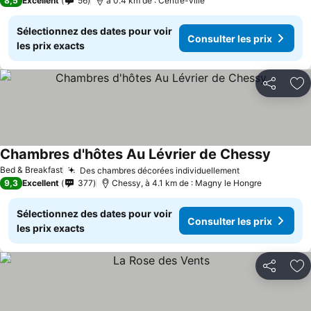
8,5
Excellent
56
à 0.4 km de : Centre-ville
Sélectionnez des dates pour voir
Consulter les prix
les prix exacts
Partager
Aj
Chambres d'hôtes Au Lévrier de Chessy
Bed & Breakfast
Des chambres décorées individuellement
9,3
Excellent
377
Chessy, à 4.1 km de : Magny le Hongre
Sélectionnez des dates pour voir
Consulter les prix
les prix exacts
Partager
Aj