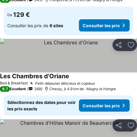
129 €
De
Consulter les prix de
6 sites
Consulter les prix
Partager
Aj
Les Chambres d'Oriane
Bed & Breakfast
Petit-déjeuner délicieux et copieux
9,7
Excellent
368
Chessy, à 4.9 km de : Magny le Hongre
Sélectionnez des dates pour voir
Consulter les prix
les prix exacts
Partager
Aj