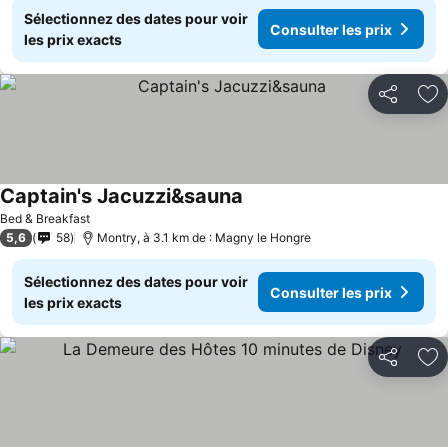
Sélectionnez des dates pour voir
Consulter les prix
les prix exacts
Partager
Aj
Captain's Jacuzzi&sauna
Bed & Breakfast
5,6
58
Montry, à 3.1 km de : Magny le Hongre
Sélectionnez des dates pour voir
Consulter les prix
les prix exacts
Partager
Aj