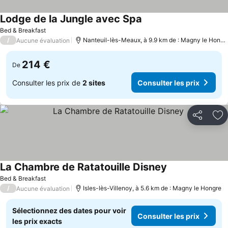
Lodge de la Jungle avec Spa
Bed & Breakfast
/
Nanteuil-lès-Meaux, à 9.9 km de : Magny le Hongre
Aucune évaluation
214 €
De
Consulter les prix de
2 sites
Consulter les prix
Partager
Aj
La Chambre de Ratatouille Disney
Bed & Breakfast
/
Isles-lès-Villenoy, à 5.6 km de : Magny le Hongre
Aucune évaluation
Sélectionnez des dates pour voir
Consulter les prix
les prix exacts