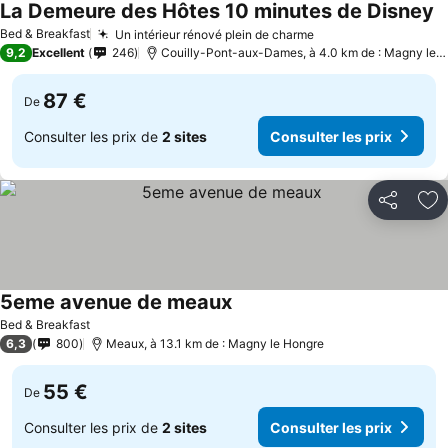
La Demeure des Hôtes 10 minutes de Disney
Bed & Breakfast
Un intérieur rénové plein de charme
9,2
Excellent
246
Couilly-Pont-aux-Dames, à 4.0 km de : Magny le Hongre
87 €
De
Consulter les prix de
2 sites
Consulter les prix
Partager
Aj
5eme avenue de meaux
Bed & Breakfast
6,3
800
Meaux, à 13.1 km de : Magny le Hongre
55 €
De
Consulter les prix de
2 sites
Consulter les prix