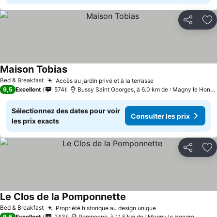
Partager
Aj
Maison Tobias
Bed & Breakfast
Accès au jardin privé et à la terrasse
9,5
Excellent
574
Bussy Saint Georges, à 6.0 km de : Magny le Hongre
Sélectionnez des dates pour voir
Consulter les prix
les prix exacts
Partager
Aj
Le Clos de la Pomponnette
Bed & Breakfast
Propriété historique au design unique
9,5
Excellent
243
Pomponne, à 11.5 km de : Magny le Hongre