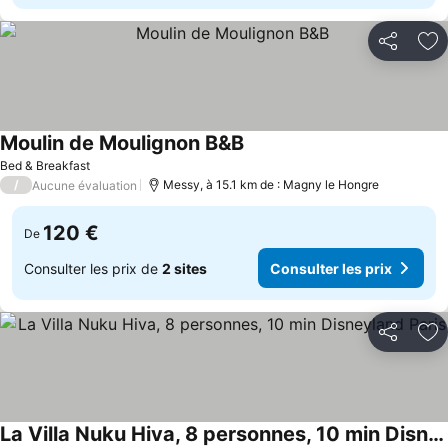
Partager
Aj
Moulin de Moulignon B&B
Bed & Breakfast
/
Messy, à 15.1 km de : Magny le Hongre
Aucune évaluation
120 €
De
Consulter les prix de
2 sites
Consulter les prix
Partager
Aj
La Villa Nuku Hiva, 8 personnes, 10 min Disneyland Paris