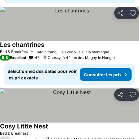
Partager
Aj
Les chantrines
Bed & Breakfast
Jardin tranquille avec vue sur la montagne
9,8
Excellent
47
Chessy, à 4.1 km de : Magny le Hongre
Sélectionnez des dates pour voir
Consulter les prix
les prix exacts
Partager
Aj
Cosy Little Nest
Bed & Breakfast