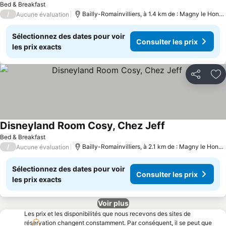
Bed & Breakfast
/
Bailly-Romainvilliers, à 1.4 km de : Magny le Hongre
Aucune évaluation
Sélectionnez des dates pour voir
Consulter les prix
les prix exacts
Partager
Aj
Disneyland Room Cosy, Chez Jeff
Bed & Breakfast
/
Bailly-Romainvilliers, à 2.1 km de : Magny le Hongre
Aucune évaluation
Sélectionnez des dates pour voir
Consulter les prix
les prix exacts
Voir plus
Les prix et les disponibilités que nous recevons des sites de
réservation changent constamment. Par conséquent, il se peut que