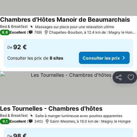
Chambres d'Hôtes Manoir de Beaumarchais
Bed & Breakfast
Massages sur place pour une relaxation ultime
8,6
Excellent
769
Chapelles-Bourbon, à 12.4 km de : Magny le Hongre
92 €
De
Consulter les prix de
8 sites
Consulter les prix
Partager
Aj
Les Tournelles - Chambres d'hôtes
Bed & Breakfast
Salle à manger lumineuse avec poutres apparentes
9,1
Excellent
340
Saint-Mesmes, à 16.0 km de : Magny le Hongre
98 €
De