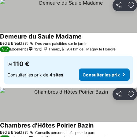
Partager
Aj
Demeure du Saule Madame
Bed & Breakfast
Des vues paisibles sur le jardin
9,7
Excellent
121
Thieux, à 19.4 km de : Magny le Hongre
110 €
De
Consulter les prix de
4 sites
Consulter les prix
Partager
Aj
Chambres d'Hôtes Poirier Bazin
Bed & Breakfast
Conseils personnalisés pour le parc