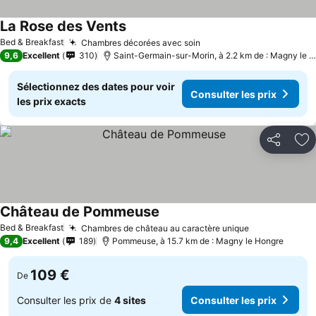
La Rose des Vents
Bed & Breakfast
Chambres décorées avec soin
9,6
Excellent
310
Saint-Germain-sur-Morin, à 2.2 km de : Magny le Hongre
Sélectionnez des dates pour voir
Consulter les prix
les prix exacts
Partager
Aj
Château de Pommeuse
Bed & Breakfast
Chambres de château au caractère unique
9,4
Excellent
189
Pommeuse, à 15.7 km de : Magny le Hongre
109 €
De
Consulter les prix de
4 sites
Consulter les prix