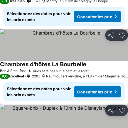
8,1
Très bien
387
Montry, à 2.3 km de : Magny le Hongre
Sélectionnez des dates pour voir
Consulter les prix
les prix exacts
Partager
Aj
Chambres d'hôtes La Bourbelle
Bed & Breakfast
Vues sereines sur le parc et la forêt
9,0
Excellent
220
Neufmoutiers-en-Brie, à 11.8 km de : Magny le Hongre
Sélectionnez des dates pour voir
Consulter les prix
les prix exacts
Partager
Aj