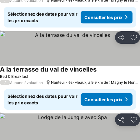
/
Nanteuil-lès-Meaux, à 9.9 km de : Magny le Hongre
Aucune évaluation
Sélectionnez des dates pour voir
Consulter les prix
les prix exacts
Partager
Aj
A la terrasse du val de vincelles
Bed & Breakfast
/
Nanteuil-lès-Meaux, à 9.9 km de : Magny le Hongre
Aucune évaluation
Sélectionnez des dates pour voir
Consulter les prix
les prix exacts
Partager
Aj