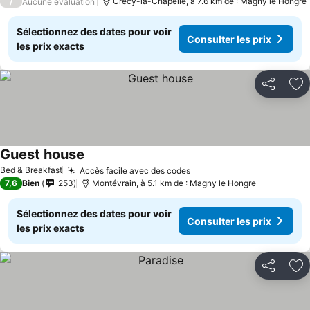
/
Crécy-la-Chapelle, à 7.6 km de : Magny le Hongre
Aucune évaluation
Sélectionnez des dates pour voir
Consulter les prix
les prix exacts
Partager
Aj
Guest house
Bed & Breakfast
Accès facile avec des codes
7,6
Bien
253
Montévrain, à 5.1 km de : Magny le Hongre
Sélectionnez des dates pour voir
Consulter les prix
les prix exacts
Partager
Aj