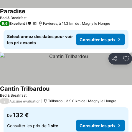
Paradise
Bed & Breakfast
9,6
Excellent
9
Favières, à 11.3 km de : Magny le Hongre
Sélectionnez des dates pour voir
Consulter les prix
les prix exacts
Partager
Aj
Cantin Trilbardou
Bed & Breakfast
/
Trilbardou, à 9.0 km de : Magny le Hongre
Aucune évaluation
132 €
De
Consulter les prix de
1 site
Consulter les prix