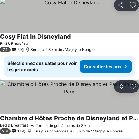
Partager
Aj
Cosy Flat In Disneyland
Bed & Breakfast
7,1
50
Serris, à 2.8 km de : Magny le Hongre
Sélectionnez des dates pour voir
Consulter les prix
les prix exacts
Partager
Aj
Chambre d'Hôtes Proche de Disneyland et Pas Loin de Paris
Bed & Breakfast
Terrain de golf à moins de 3 km
5,4
149
Bussy Saint Georges, à 6.8 km de : Magny le Hongre