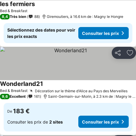
les fermiers
Bed & Breakfast
8,4
Très bien
88
Giremoutiers, à 16.6 km de : Magny le Hongre
Sélectionnez des dates pour voir
Consulter les prix
les prix exacts
Partager
Aj
Wonderland21
Bed & Breakfast
Décoration sur le thème d'Alice au Pays des Merveilles
9,6
Excellent
161
Saint-Germain-sur-Morin, à 2.3 km de : Magny le Hongre
183 €
De
Consulter les prix de
2 sites
Consulter les prix