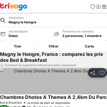
Favoris
Se con
Me
Destination
Magny le Hongre
Arrivée/départ
Personnes et chambres
Dates
2 personnes, 1 chambre
Trier
Filtrer
Carte
Magny le Hongre, France : comparez les prix
des Bed & Breakfast
Comment les paiements influencent notre classement
Partager
Aj
Chambres Dhotes A Themes A 2,4km Du Parc
Bed & Breakfast
Activités de plein air disponibles