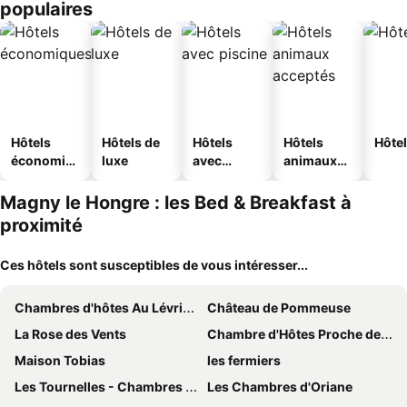
populaires
Hôtels
Hôtels de
Hôtels
Hôtels
Hôtel
économiq
luxe
avec
animaux
ues
piscine
acceptés
Magny le Hongre : les Bed & Breakfast à
proximité
Ces hôtels sont susceptibles de vous intéresser...
Chambres d'hôtes Au Lévrier de Chessy
Château de Pommeuse
La Rose des Vents
Chambre d'Hôtes Proche de Disneyland et Pas Loin de Paris
Maison Tobias
les fermiers
Les Tournelles - Chambres d'hôtes
Les Chambres d'Oriane