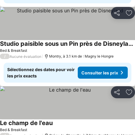
Partager
Aj
Studio paisible sous un Pin près de Disneyland
Bed & Breakfast
/
Montry, à 3.1 km de : Magny le Hongre
Aucune évaluation
Sélectionnez des dates pour voir
Consulter les prix
les prix exacts
Partager
Aj
Le champ de l'eau
Bed & Breakfast