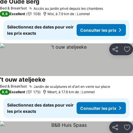
de Oude Berg
Consulter les prix
Bed & Breakfast
Accès au jardin privé depuis les chambres
Consulter les
9,6
Excellent
108
Mol, à 7.9 km de : Lommel
Sélectionnez des dates pour voir
Consulter les prix
les prix exacts
Partager
Aj
't ouw ateljeeke
Consulter les prix
Bed & Breakfast
Jardin de sculptures et d'art en verre sur place
Consulter 
8,6
Excellent
175
Weert, à 17.6 km de : Lommel
Sélectionnez des dates pour voir
Consulter les prix
les prix exacts
Partager
Aj