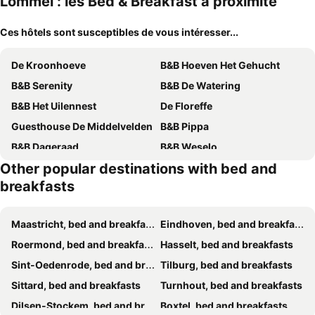
Lommel : les Bed & Breakfast à proximité
Ces hôtels sont susceptibles de vous intéresser...
De Kroonhoeve
B&B Hoeven Het Gehucht
B&B Serenity
B&B De Watering
B&B Het Uilennest
De Floreffe
Guesthouse De Middelvelden
B&B Pippa
B&B Dageraad
B&B Weselo
Other popular destinations with bed and
15 inn
't ouw ateljeeke
breakfasts
B&B Tspijker
B&B Rosteline
Bed and Breakfast Lindershoeve Bergeijk
B&B Dream On Wheels
Maastricht, bed and breakfasts
Eindhoven, bed and breakfasts
B&B Huis Spaas
B&B Molmento
Roermond, bed and breakfasts
Hasselt, bed and breakfasts
De Verloren Sinjoor
B&B Op 't Eikenschoor
Sint-Oedenrode, bed and breakfasts
Tilburg, bed and breakfasts
de Oude Berg
Guesthouse Just Be Mine
Sittard, bed and breakfasts
Turnhout, bed and breakfasts
B&B Bianero
B&B De Zandput
Dilsen-Stockem, bed and breakfasts
Boxtel, bed and breakfasts
Bed & Boterham Carpediem
Aurelia Glamping en B&B