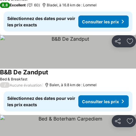
8,8
Excellent
60
Bladel, à 16.8 km de : Lommel
Sélectionnez des dates pour voir
Consulter les prix
les prix exacts
Partager
Aj
B&B De Zandput
Consulter les prix
Bed & Breakfast
/
Balen, à 9.8 km de : Lommel
Aucune évaluation
Sélectionnez des dates pour voir
Consulter les prix
les prix exacts
Partager
Aj