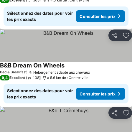
9,4
Excellent
508
à 4.3 km de : Centre-ville
Sélectionnez des dates pour voir
Consulter les prix
les prix exacts
Partager
Aj
B&B Dream On Wheels
Consulter les prix
Bed & Breakfast
Hébergement adapté aux chevaux
Consulter les prix
9,4
Excellent
138
à 5.6 km de : Centre-ville
Sélectionnez des dates pour voir
Consulter les prix
les prix exacts
Partager
Aj