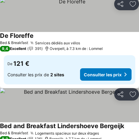
Partager
Aj
De Floreffe
Consulter les prix
Bed & Breakfast
Services dédiés aux vélos
Consulter les prix
9,4
Excellent
391
Overpelt, à 7.3 km de : Lommel
121 €
De
Consulter les prix de
2 sites
Consulter les prix
Partager
Aj
Bed and Breakfast Lindershoeve Bergeijk
Consul
Bed & Breakfast
Logements spacieux sur deux étages
Consulter les pri
9,0
Excellent
126
Bergeijk, à 7.7 km de : Lommel