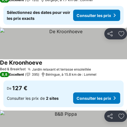
Sélectionnez des dates pour voir
Consulter les prix
les prix exacts
Partager
Aj
De Kroonhoeve
Consulter les prix
Bed & Breakfast
Jardin relaxant et terrasse ensoleillée
Consulter les pri
8,8
Excellent
395
Béringue, à 15.8 km de : Lommel
127 €
De
Consulter les prix de
2 sites
Consulter les prix
Partager
Aj