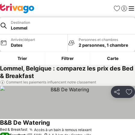
Favoris
Se con
Me
Destination
Lommel
Arrivée/départ
Personnes et chambres
Dates
2 personnes, 1 chambre
Trier
Filtrer
Carte
Lommel, Belgique : comparez les prix des Bed
& Breakfast
Comment les paiements influencent notre classement
Partager
Aj
B&B De Watering
Consulter les prix
Bed & Breakfast
Accès à un bain à remous relaxant
Consulter les prix