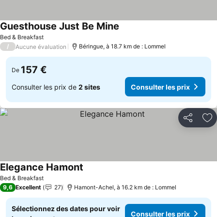
Guesthouse Just Be Mine
Consulter les prix
Bed & Breakfast
/
Béringue, à 18.7 km de : Lommel
Aucune évaluation
157 €
De
Consulter les prix de
2 sites
Consulter les prix
Partager
Aj
Elegance Hamont
Consulter les prix
Bed & Breakfast
9,6
Excellent
27
Hamont-Achel, à 16.2 km de : Lommel
Sélectionnez des dates pour voir
Consulter les prix