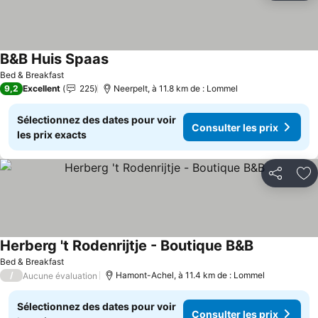
B&B Huis Spaas
Consulter les prix
Bed & Breakfast
9,2
Excellent
225
Neerpelt, à 11.8 km de : Lommel
Sélectionnez des dates pour voir
Consulter les prix
les prix exacts
Partager
Aj
Herberg 't Rodenrijtje - Boutique B&B
Consulter le
Bed & Breakfast
/
Hamont-Achel, à 11.4 km de : Lommel
Aucune évaluation
Sélectionnez des dates pour voir
Consulter les prix