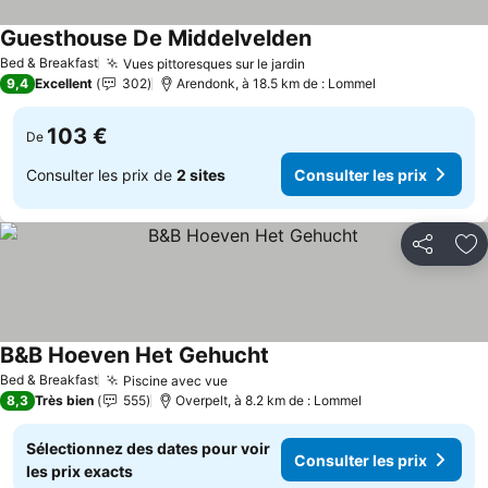
Guesthouse De Middelvelden
Consulter les prix
Bed & Breakfast
Vues pittoresques sur le jardin
Consulter les prix
9,4
Excellent
302
Arendonk, à 18.5 km de : Lommel
103 €
De
Consulter les prix de
2 sites
Consulter les prix
Partager
Aj
B&B Hoeven Het Gehucht
Consulter les prix
Bed & Breakfast
Piscine avec vue
Consulter les prix
8,3
Très bien
555
Overpelt, à 8.2 km de : Lommel
Sélectionnez des dates pour voir
Consulter les prix
les prix exacts