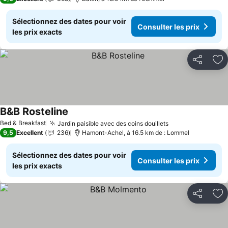
Sélectionnez des dates pour voir
Consulter les prix
les prix exacts
Partager
Aj
B&B Rosteline
Consulter les prix
Bed & Breakfast
Jardin paisible avec des coins douillets
Consulter les p
9,5
Excellent
236
Hamont-Achel, à 16.5 km de : Lommel
Sélectionnez des dates pour voir
Consulter les prix
les prix exacts
Partager
Aj