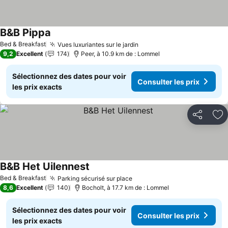
B&B Pippa
Consulter les prix
Bed & Breakfast
Vues luxuriantes sur le jardin
Consulter les prix
9,2
Excellent
174
Peer, à 10.9 km de : Lommel
Sélectionnez des dates pour voir
Consulter les prix
les prix exacts
Partager
Aj
B&B Het Uilennest
Consulter les prix
Bed & Breakfast
Parking sécurisé sur place
Consulter les prix
8,6
Excellent
140
Bocholt, à 17.7 km de : Lommel
Sélectionnez des dates pour voir
Consulter les prix
les prix exacts