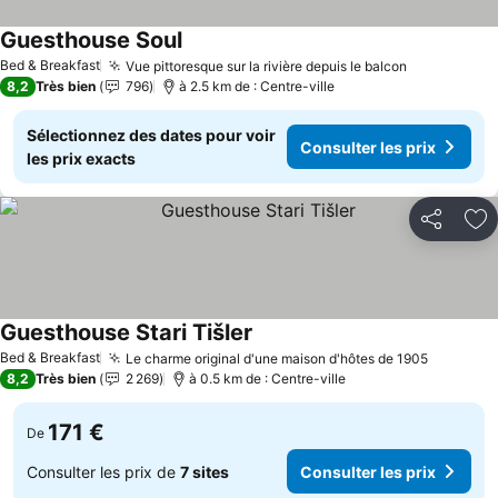
Guesthouse Soul
Bed & Breakfast
Vue pittoresque sur la rivière depuis le balcon
8,2
Très bien
796
à 2.5 km de : Centre-ville
Sélectionnez des dates pour voir
Consulter les prix
les prix exacts
Partager
Aj
Guesthouse Stari Tišler
Bed & Breakfast
Le charme original d'une maison d'hôtes de 1905
8,2
Très bien
2 269
à 0.5 km de : Centre-ville
171 €
De
Consulter les prix de
7 sites
Consulter les prix