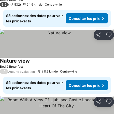
6,2
532
à 1.9 km de : Centre-ville
Sélectionnez des dates pour voir
Consulter les prix
les prix exacts
Partager
Aj
Nature view
Bed & Breakfast
/
à 8.2 km de : Centre-ville
Aucune évaluation
Sélectionnez des dates pour voir
Consulter les prix
les prix exacts
Partager
Aj