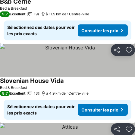
B&b Cerne
Bed & Breakfast
9,7
Excellent
19
à 11.5 km de : Centre-ville
Sélectionnez des dates pour voir
Consulter les prix
les prix exacts
Partager
Aj
Slovenian House Vida
Bed & Breakfast
8,7
Excellent
13
à 4.9 km de : Centre-ville
Sélectionnez des dates pour voir
Consulter les prix
les prix exacts
Partager
Aj