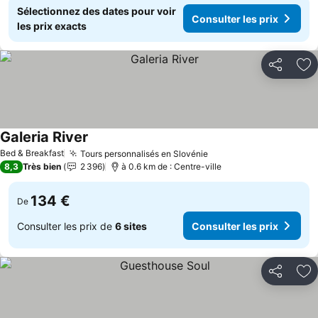
Sélectionnez des dates pour voir
Consulter les prix
les prix exacts
Partager
Aj
Galeria River
Bed & Breakfast
Tours personnalisés en Slovénie
8,3
Très bien
2 396
à 0.6 km de : Centre-ville
134 €
De
Consulter les prix de
6 sites
Consulter les prix
Partager
Aj