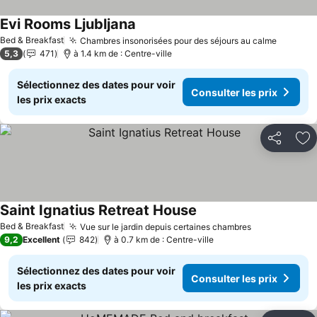
Evi Rooms Ljubljana
Bed & Breakfast
Chambres insonorisées pour des séjours au calme
5,3
471
à 1.4 km de : Centre-ville
Sélectionnez des dates pour voir
Consulter les prix
les prix exacts
Partager
Aj
Saint Ignatius Retreat House
Bed & Breakfast
Vue sur le jardin depuis certaines chambres
9,2
Excellent
842
à 0.7 km de : Centre-ville
Sélectionnez des dates pour voir
Consulter les prix
les prix exacts