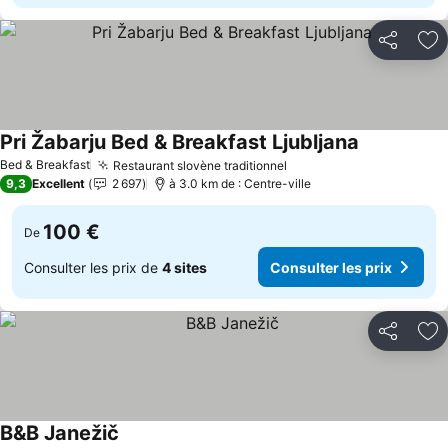
Partager
Aj
Pri Žabarju Bed & Breakfast Ljubljana
Bed & Breakfast
Restaurant slovène traditionnel
9,3
Excellent
2 697
à 3.0 km de : Centre-ville
100 €
De
Consulter les prix de
4 sites
Consulter les prix
Partager
Aj
B&B Janežič