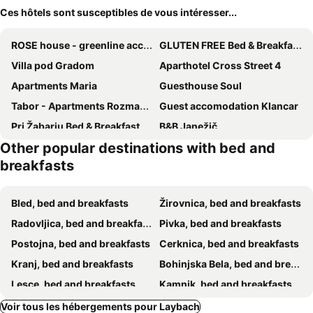
Ces hôtels sont susceptibles de vous intéresser...
ROSE house - greenline accomodations
GLUTEN FREE Bed & Breakfast Dežela Okusov
Villa pod Gradom
Aparthotel Cross Street 4
Apartments Maria
Guesthouse Soul
Tabor - Apartments Rozmanova Street
Guest accomodation Klancar
Pri Žabarju Bed & Breakfast Ljubljana
B&B Janežič
Other popular destinations with bed and
B&B Pod
Šeherezada Rooms
breakfasts
Guesthouse Stari Tišler
B&B By The Way
Evi Rooms Ljubljana
Ljubljana rest nest
Bled, bed and breakfasts
Žirovnica, bed and breakfasts
LAGOJA b&b
Cha Cha Rooms
Radovljica, bed and breakfasts
Pivka, bed and breakfasts
Rooms Ambrožič
Galeria River
Postojna, bed and breakfasts
Cerknica, bed and breakfasts
Bed & Breakfast Mozaik
Bed & Breakfast Na Poljani
Kranj, bed and breakfasts
Bohinjska Bela, bed and breakfasts
Bed & Breakfast Pr'Sknet
Rooms Nomad
Lesce, bed and breakfasts
Kamnik, bed and breakfasts
Saint Ignatius Retreat House
RoomPoint
Ljubno ob Savinji, bed and breakfasts
Cerklje na Gorenjskem, bed and breakfasts
Voir tous les hébergements pour Laybach
Striček B&B
Atticus