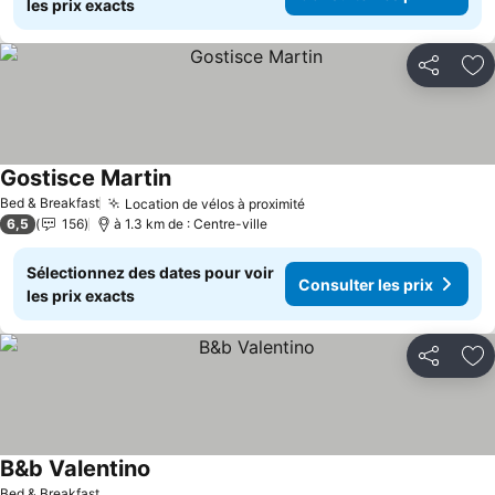
les prix exacts
Partager
Aj
Gostisce Martin
Bed & Breakfast
Location de vélos à proximité
6,5
156
à 1.3 km de : Centre-ville
Sélectionnez des dates pour voir
Consulter les prix
les prix exacts
Partager
Aj
B&b Valentino
Bed & Breakfast