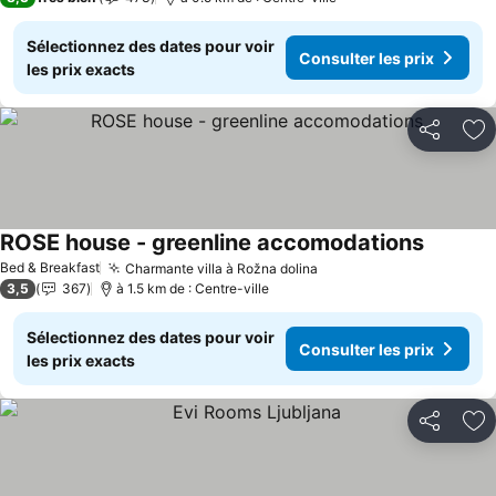
Sélectionnez des dates pour voir
Consulter les prix
les prix exacts
Partager
Aj
ROSE house - greenline accomodations
Bed & Breakfast
Charmante villa à Rožna dolina
3,5
367
à 1.5 km de : Centre-ville
Sélectionnez des dates pour voir
Consulter les prix
les prix exacts
Partager
Aj