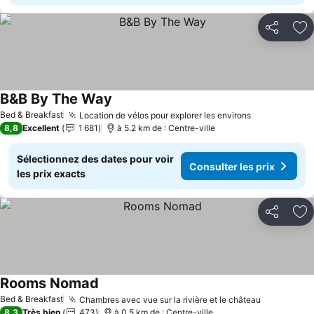
Partager
Aj
B&B By The Way
Bed & Breakfast
Location de vélos pour explorer les environs
8,8
Excellent
1 681
à 5.2 km de : Centre-ville
Sélectionnez des dates pour voir
Consulter les prix
les prix exacts
Partager
Aj
Rooms Nomad
Bed & Breakfast
Chambres avec vue sur la rivière et le château
8,3
Très bien
473
à 0.5 km de : Centre-ville