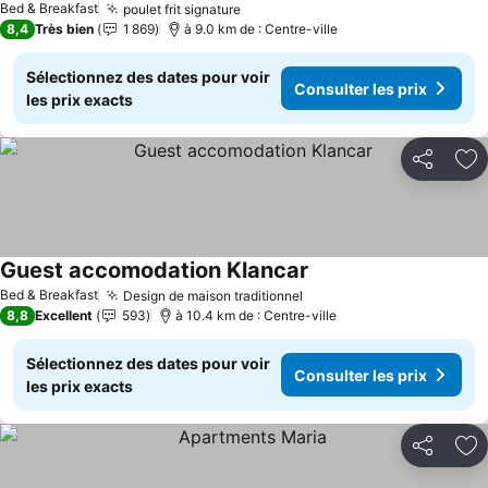
Bed & Breakfast
poulet frit signature
8,4
Très bien
1 869
à 9.0 km de : Centre-ville
Sélectionnez des dates pour voir
Consulter les prix
les prix exacts
Partager
Aj
Guest accomodation Klancar
Bed & Breakfast
Design de maison traditionnel
8,8
Excellent
593
à 10.4 km de : Centre-ville
Sélectionnez des dates pour voir
Consulter les prix
les prix exacts
Partager
Aj