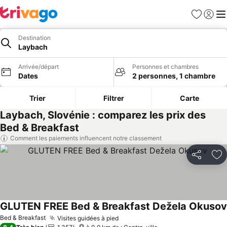
Favoris
Se con
Me
Destination
Laybach
Arrivée/départ
Personnes et chambres
Dates
2 personnes, 1 chambre
Trier
Filtrer
Carte
Laybach, Slovénie : comparez les prix des
Bed & Breakfast
Comment les paiements influencent notre classement
Partager
Aj
GLUTEN FREE Bed & Breakfast Dežela Okusov
Bed & Breakfast
Visites guidées à pied