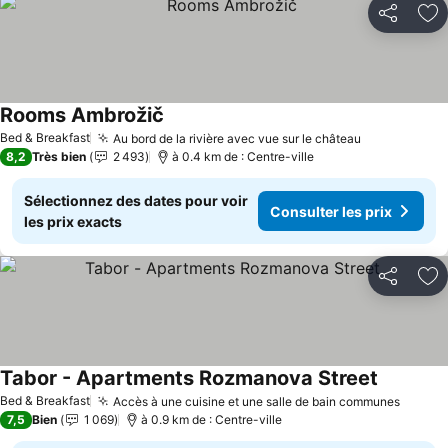
Partager
Aj
Rooms Ambrožič
Bed & Breakfast
Au bord de la rivière avec vue sur le château
8,2
Très bien
2 493
à 0.4 km de : Centre-ville
Sélectionnez des dates pour voir
Consulter les prix
les prix exacts
Partager
Aj
Tabor - Apartments Rozmanova Street
Bed & Breakfast
Accès à une cuisine et une salle de bain communes
7,5
Bien
1 069
à 0.9 km de : Centre-ville