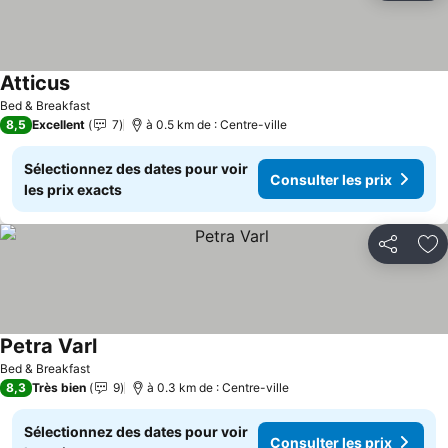
Atticus
Bed & Breakfast
8,5
Excellent
7
à 0.5 km de : Centre-ville
Sélectionnez des dates pour voir
Consulter les prix
les prix exacts
Partager
Aj
Petra Varl
Bed & Breakfast
8,3
Très bien
9
à 0.3 km de : Centre-ville
Sélectionnez des dates pour voir
Consulter les prix