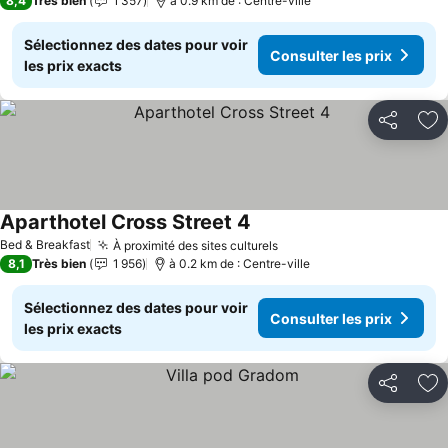
8,4
Très bien
1 357
à 0.9 km de : Centre-ville
Sélectionnez des dates pour voir
Consulter les prix
les prix exacts
Partager
Aj
Aparthotel Cross Street 4
Bed & Breakfast
À proximité des sites culturels
8,1
Très bien
1 956
à 0.2 km de : Centre-ville
Sélectionnez des dates pour voir
Consulter les prix
les prix exacts
Partager
Aj