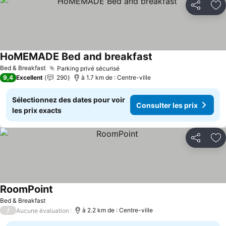
Partager
Aj
HoMEMADE Bed and breakfast
Bed & Breakfast
Parking privé sécurisé
9,4
Excellent
290
à 1.7 km de : Centre-ville
Sélectionnez des dates pour voir
Consulter les prix
les prix exacts
Partager
Aj
RoomPoint
Bed & Breakfast
/
à 2.2 km de : Centre-ville
Aucune évaluation