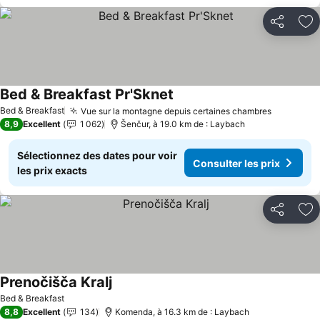
Partager
Aj
Bed & Breakfast Pr'Sknet
Bed & Breakfast
Vue sur la montagne depuis certaines chambres
8,9
Excellent
1 062
Šenčur, à 19.0 km de : Laybach
Sélectionnez des dates pour voir
Consulter les prix
les prix exacts
Partager
Aj
Prenočišča Kralj
Bed & Breakfast
8,8
Excellent
134
Komenda, à 16.3 km de : Laybach