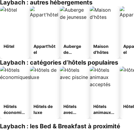
Laybach : autres hébergements
Hôtel
Appart'hôt
Auberge
Maison
Appa
el
de
d'hôtes
el
jeunesse
Laybach : catégories d’hôtels populaires
Hôtels
Hôtels de
Hôtels
Hôtels
Hôtel
économiq
luxe
avec
animaux
ues
piscine
acceptés
Laybach : les Bed & Breakfast à proximité