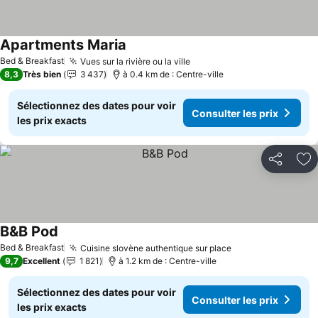
Apartments Maria
Bed & Breakfast
Vues sur la rivière ou la ville
8,3
Très bien
3 437
à 0.4 km de : Centre-ville
Sélectionnez des dates pour voir
Consulter les prix
les prix exacts
Partager
Aj
B&B Pod
Bed & Breakfast
Cuisine slovène authentique sur place
9,7
Excellent
1 821
à 1.2 km de : Centre-ville
Sélectionnez des dates pour voir
Consulter les prix
les prix exacts