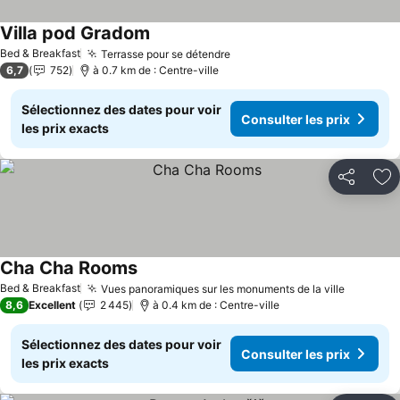
Villa pod Gradom
Bed & Breakfast
Terrasse pour se détendre
6,7
752
à 0.7 km de : Centre-ville
Sélectionnez des dates pour voir
Consulter les prix
les prix exacts
Partager
Aj
Cha Cha Rooms
Bed & Breakfast
Vues panoramiques sur les monuments de la ville
8,6
Excellent
2 445
à 0.4 km de : Centre-ville
Sélectionnez des dates pour voir
Consulter les prix
les prix exacts