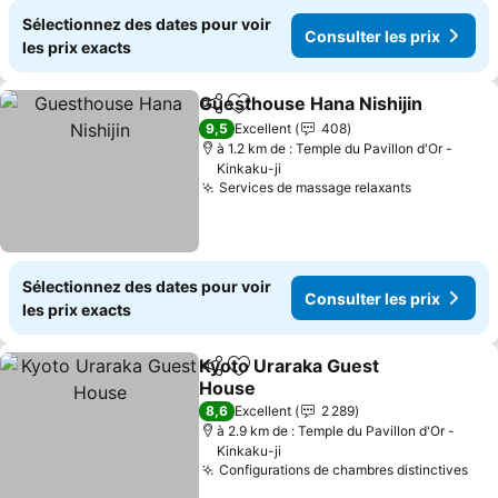
Sélectionnez des dates pour voir
Consulter les prix
les prix exacts
Guesthouse Hana Nishijin
Partager
Ajouter à mes favoris
9,5
Excellent
408
à 1.2 km de : Temple du Pavillon d'Or -
Kinkaku-ji
Services de massage relaxants
Sélectionnez des dates pour voir
Consulter les prix
les prix exacts
Kyoto Uraraka Guest
Partager
Ajouter à mes favoris
House
8,6
Excellent
2 289
à 2.9 km de : Temple du Pavillon d'Or -
Kinkaku-ji
Configurations de chambres distinctives