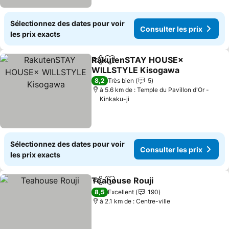
Sélectionnez des dates pour voir
Consulter les prix
les prix exacts
RakutenSTAY HOUSE×
Partager
Ajouter à mes favoris
WILLSTYLE Kisogawa
8,2
Très bien
5
à 5.6 km de : Temple du Pavillon d'Or -
Kinkaku-ji
Sélectionnez des dates pour voir
Consulter les prix
les prix exacts
Teahouse Rouji
Partager
Ajouter à mes favoris
8,5
Excellent
190
à 2.1 km de : Centre-ville