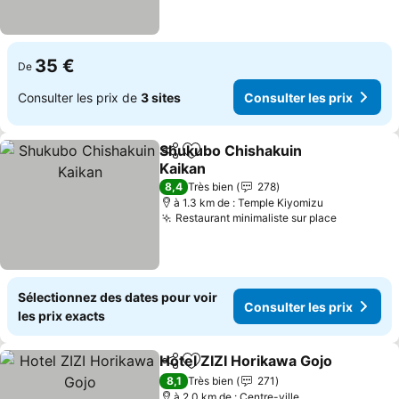
35 €
De
Consulter les prix de
3 sites
Consulter les prix
Shukubo Chishakuin
Partager
Ajouter à mes favoris
Kaikan
8,4
Très bien
278
à 1.3 km de : Temple Kiyomizu
Restaurant minimaliste sur place
Sélectionnez des dates pour voir
Consulter les prix
les prix exacts
Hotel ZIZI Horikawa Gojo
Partager
Ajouter à mes favoris
8,1
Très bien
271
à 2.0 km de : Centre-ville