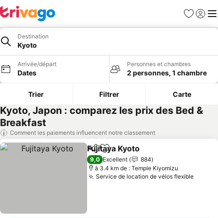
Favoris
Se con
Me
Destination
Kyoto
Arrivée/départ
Personnes et chambres
Dates
2 personnes, 1 chambre
Trier
Filtrer
Carte
Kyoto, Japon : comparez les prix des Bed &
Breakfast
Comment les paiements influencent notre classement
Fujitaya Kyoto
Partager
Ajouter à mes favoris
9,0
Excellent
884
à 3.4 km de : Temple Kiyomizu
Service de location de vélos flexible