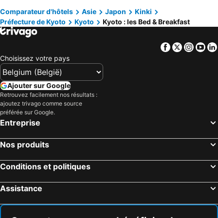
Comparateur d'hôtels
Asie
Japon
Kinki
Kadoma, bed and breakfasts
Higashiosaka, bed and breakfasts
Préfecture de Kyoto
Kyoto
Kyoto : les Bed & Breakfast
Nagaokakyo, bed and breakfasts
Yamatokoriyama, bed and breakfasts
Omihachiman, bed and breakfasts
Hirakata, bed and breakfasts
Facebook
Twitter
Insta
Yo
Shijonawate, bed and breakfasts
Choisissez votre pays
Ajouter sur Google
Retrouvez facilement nos résultats :
ajoutez trivago comme source
préférée sur Google.
Entreprise
Nos produits
Conditions et politiques
Assistance