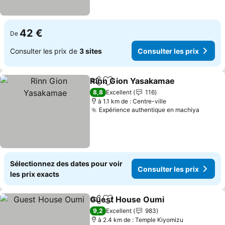
42 €
De
Consulter les prix de
3 sites
Consulter les prix
Rinn Gion Yasakamae
Partager
Ajouter à mes favoris
8,8
Excellent
116
à 1.1 km de : Centre-ville
Expérience authentique en machiya
Sélectionnez des dates pour voir
Consulter les prix
les prix exacts
Guest House Oumi
Partager
Ajouter à mes favoris
9,2
Excellent
983
à 2.4 km de : Temple Kiyomizu