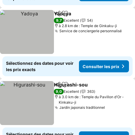
Yadoya
Partager
Ajouter à mes favoris
9,7
Excellent
54
à 2.8 km de : Temple de Ginkaku-ji
Service de conciergerie personnalisé
Sélectionnez des dates pour voir
Consulter les prix
les prix exacts
Higurashi-sou
Partager
Ajouter à mes favoris
9,0
Excellent
363
à 3.0 km de : Temple du Pavillon d'Or -
Kinkaku-ji
Jardin japonais traditionnel
Sélectionnez des dates pour voir