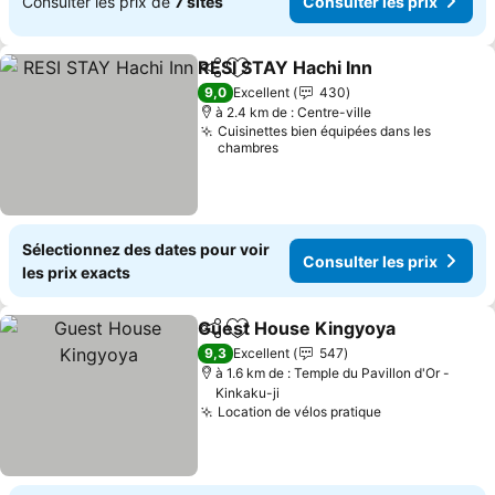
Consulter les prix de
7 sites
Consulter les prix
RESI STAY Hachi Inn
Partager
Ajouter à mes favoris
9,0
Excellent
430
à 2.4 km de : Centre-ville
Cuisinettes bien équipées dans les
chambres
Sélectionnez des dates pour voir
Consulter les prix
les prix exacts
Guest House Kingyoya
Partager
Ajouter à mes favoris
9,3
Excellent
547
à 1.6 km de : Temple du Pavillon d'Or -
Kinkaku-ji
Location de vélos pratique