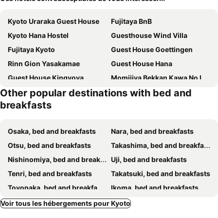
Kyoto Uraraka Guest House
Fujitaya BnB
Kyoto Hana Hostel
Guesthouse Wind Villa
Fujitaya Kyoto
Guest House Goettingen
Rinn Gion Yasakamae
Guest House Hana
Guest House Kingyoya
Momijiya Bekkan Kawa No Iori Ryokan
Other popular destinations with bed and
Kyostay Iroha Toji Annex
Cafe Sharehouse
breakfasts
今日都 Kyoto Guesthouse
RokuRoku
Tofukuji Machiya Inn Sakura & Tsuki
Kyoto Fushimi Yado - Vacation STAY 19114
Osaka, bed and breakfasts
Nara, bed and breakfasts
Kyo No Katadomari K-Style
Karatachi Nanajo Ainomachi
Otsu, bed and breakfasts
Takashima, bed and breakfasts
GUESTHOUSE KYOUTO UJI RIVER I
Nishinomiya, bed and breakfasts
Uji, bed and breakfasts
Tenri, bed and breakfasts
Takatsuki, bed and breakfasts
Toyonaka, bed and breakfasts
Ikoma, bed and breakfasts
Kameoka, bed and breakfasts
Suita, bed and breakfasts
Voir tous les hébergements pour Kyoto
Ikeda, bed and breakfasts
Yawata, bed and breakfasts