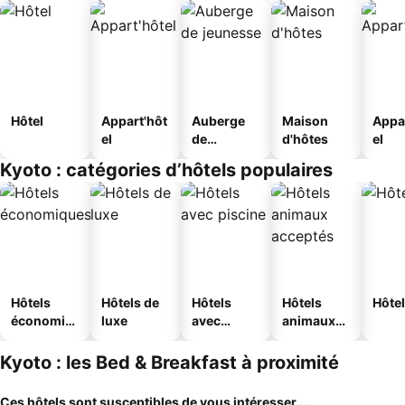
Hôtel
Appart'hôt
Auberge
Maison
Appa
el
de
d'hôtes
el
jeunesse
Kyoto : catégories d’hôtels populaires
Hôtels
Hôtels de
Hôtels
Hôtels
Hôtel
économiq
luxe
avec
animaux
ues
piscine
acceptés
Kyoto : les Bed & Breakfast à proximité
Ces hôtels sont susceptibles de vous intéresser...