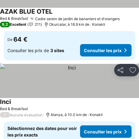
AZAK BLUE OTEL
Consulter les prix
Bed & Breakfast
Cadre serein de jardin de bananiers et d'orangers
Consulte
9,2
Excellent
211
Okurcalar, à 18.9 km de : Konakli
64 €
De
Consulter les prix de
3 sites
Consulter les prix
Partager
Aj
Inci
Consulter les prix
Bed & Breakfast
/
Alanya, à 10.0 km de : Konakli
Aucune évaluation
Sélectionnez des dates pour voir
Consulter les prix
les prix exacts