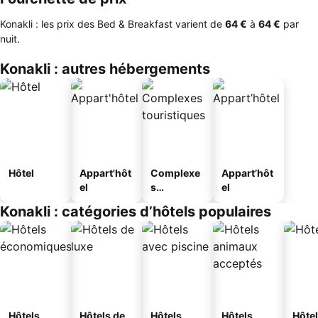
Konakli : les prix des Bed & Breakfast varient de
‎64 €
à
‎64 €
par
nuit.
Konakli : autres hébergements
Hôtel
Appart'hôt
Complexe
Appart’hôt
el
s
el
touristique
Konakli : catégories d’hôtels populaires
s
Hôtels
Hôtels de
Hôtels
Hôtels
Hôtel