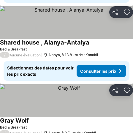
Partager
Aj
Shared house , Alanya-Antalya
Consulter les prix
Bed & Breakfast
/
Alanya, à 13.8 km de : Konakli
Aucune évaluation
Sélectionnez des dates pour voir
Consulter les prix
les prix exacts
Partager
Aj
Gray Wolf
Consulter les prix
Bed & Breakfast
/
Alanya, à 9.7 km de : Konakli