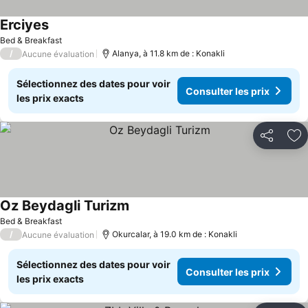
Erciyes
Consulter les prix
Bed & Breakfast
/
Alanya, à 11.8 km de : Konakli
Aucune évaluation
Sélectionnez des dates pour voir
Consulter les prix
les prix exacts
Partager
Aj
Oz Beydagli Turizm
Consulter les prix
Bed & Breakfast
/
Okurcalar, à 19.0 km de : Konakli
Aucune évaluation
Sélectionnez des dates pour voir
Consulter les prix
les prix exacts