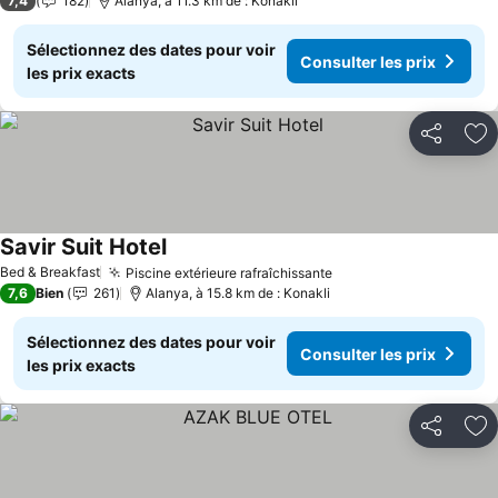
7,4
182
Alanya, à 11.3 km de : Konakli
Sélectionnez des dates pour voir
Consulter les prix
les prix exacts
Partager
Aj
Savir Suit Hotel
Consulter les prix
Bed & Breakfast
Piscine extérieure rafraîchissante
Consulter les prix
7,6
Bien
261
Alanya, à 15.8 km de : Konakli
Sélectionnez des dates pour voir
Consulter les prix
les prix exacts
Partager
Aj