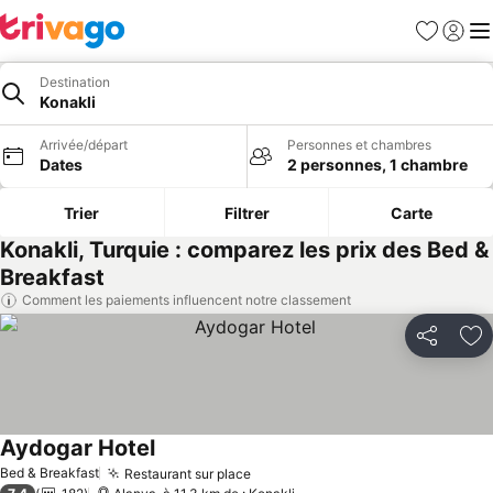
Favoris
Se con
Me
Destination
Konakli
Arrivée/départ
Personnes et chambres
Dates
2 personnes, 1 chambre
Trier
Filtrer
Carte
Konakli, Turquie : comparez les prix des Bed &
Breakfast
Comment les paiements influencent notre classement
Partager
Aj
Aydogar Hotel
Consulter les prix
Bed & Breakfast
Restaurant sur place
Consulter les prix