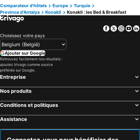
Comparateur d'hôtels
Europe
Turquie
Province d'Antalya
Konakli
Konakli : les Bed & Breakfast
Facebook
Twitter
Insta
Yo
Choisissez votre pays
Ajouter sur Google
Retrouvez facilement nos résultats :
ajoutez trivago comme source
préférée sur Google.
Entreprise
Nos produits
Conditions et politiques
Assistance
Connectez-vous pour bénéficier des