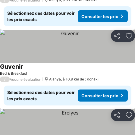
Aucune évaluation
Sélectionnez des dates pour voir
Consulter les prix
les prix exacts
Partager
Aj
Guvenir
Consulter les prix
Bed & Breakfast
/
Alanya, à 10.9 km de : Konakli
Aucune évaluation
Sélectionnez des dates pour voir
Consulter les prix
les prix exacts
Partager
Aj