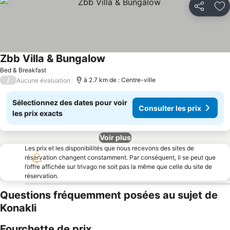
Partager
Aj
Zbb Villa & Bungalow
Consulter les prix
Bed & Breakfast
/
à 2.7 km de : Centre-ville
Aucune évaluation
Sélectionnez des dates pour voir
Consulter les prix
les prix exacts
Voir plus
Les prix et les disponibilités que nous recevons des sites de
réservation changent constamment. Par conséquent, il se peut que
l’offre affichée sur trivago ne soit pas la même que celle du site de
réservation.
Questions fréquemment posées au sujet de
Konakli
Fourchette de prix