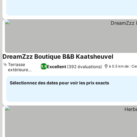
DreamZzz Boutique B&B Kaatsheuvel
Terrasse
Excellent
(392 évaluations)
9,8
à 0.5 km de : Ce
extérieure
privée
Sélectionnez des dates pour voir les prix exacts