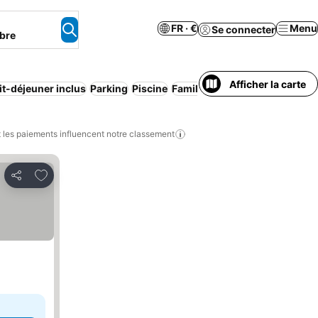
FR · €
Menu
Se connecter
bre
Afficher la carte
it-déjeuner inclus
Parking
Piscine
Familles
Animaux acceptés
W
les paiements influencent notre classement
Ajouter à mes favoris
Partager