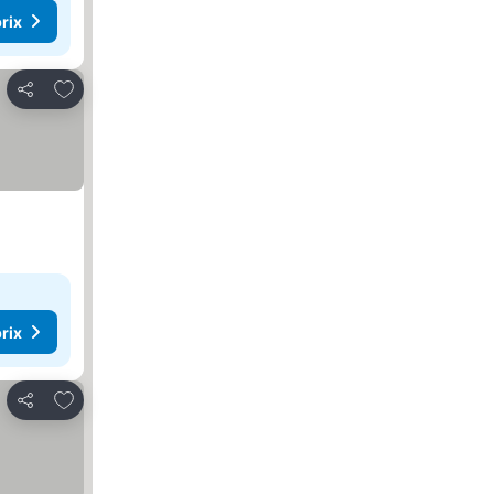
rix
Ajouter à mes favoris
Partager
rix
Ajouter à mes favoris
Partager