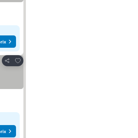
rix
Ajouter à mes favoris
Partager
rix