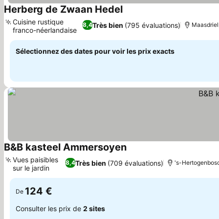
Herberg de Zwaan Hedel
Cuisine rustique
Très bien
(795 évaluations)
8,4
Maasdriel
franco-néerlandaise
Sélectionnez des dates pour voir les prix exacts
B&B kasteel Ammersoyen
Vues paisibles
Très bien
(709 évaluations)
8,4
's-Hertogenbosc
sur le jardin
124 €
De
Consulter les prix de
2 sites