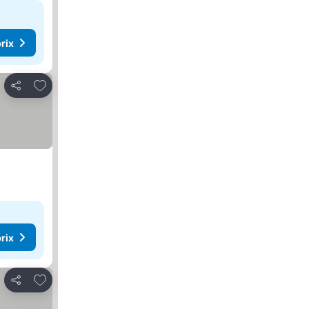
rix
Ajouter à mes favoris
Partager
rix
Ajouter à mes favoris
Partager