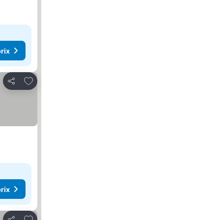
rix
Ajouter à mes favoris
Partager
rix
Ajouter à mes favoris