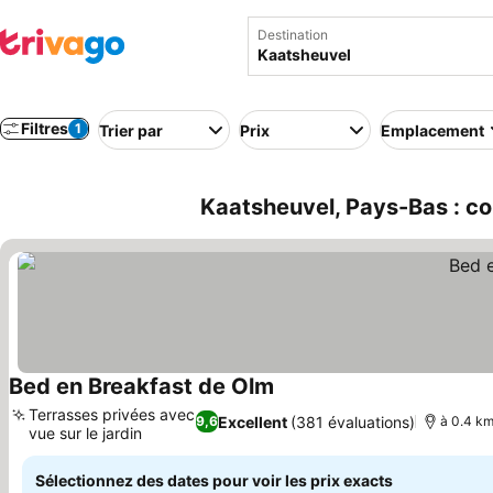
Destination
Filtres
1
Trier par
Prix
Emplacement
Kaatsheuvel, Pays-Bas : co
Bed en Breakfast de Olm
Terrasses privées avec
Excellent
(381 évaluations)
9,6
à 0.4 km
vue sur le jardin
Sélectionnez des dates pour voir les prix exacts