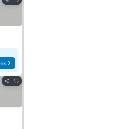
Partager
rix
Ajouter à mes favoris
Partager