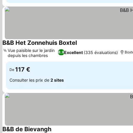
B&B Het Zonnehuis Boxtel
Vue paisible sur le jardin
Excellent
(335 évaluations)
8,9
Boxt
depuis les chambres
117 €
De
Consulter les prix de
2 sites
B&B de Bievangh