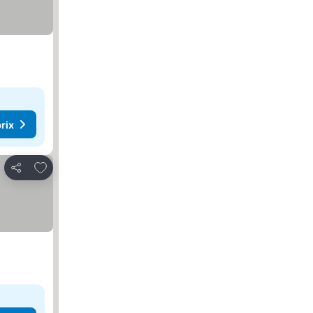
rix
Ajouter à mes favoris
Partager