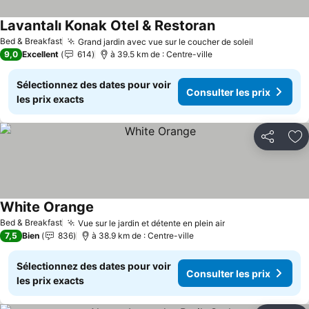
Lavantalı Konak Otel & Restoran
Bed & Breakfast
Grand jardin avec vue sur le coucher de soleil
9,0
Excellent
614
à 39.5 km de : Centre-ville
Sélectionnez des dates pour voir
Consulter les prix
les prix exacts
Partager
Aj
White Orange
Bed & Breakfast
Vue sur le jardin et détente en plein air
7,5
Bien
836
à 38.9 km de : Centre-ville
Sélectionnez des dates pour voir
Consulter les prix
les prix exacts