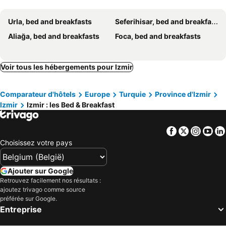
Urla, bed and breakfasts
Seferihisar, bed and breakfasts
Aliağa, bed and breakfasts
Foca, bed and breakfasts
Voir tous les hébergements pour Izmir
Comparateur d'hôtels
Europe
Turquie
Province d'Izmir
Izmir
Izmir : les Bed & Breakfast
Facebook
Twitter
Insta
Yo
Choisissez votre pays
Ajouter sur Google
Retrouvez facilement nos résultats :
ajoutez trivago comme source
préférée sur Google.
Entreprise