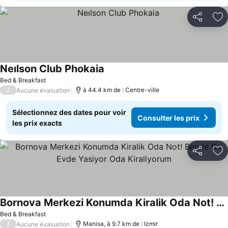
Partager
Aj
Neılson Club Phokaia
Bed & Breakfast
/
à 44.4 km de : Centre-ville
Aucune évaluation
Sélectionnez des dates pour voir
Consulter les prix
les prix exacts
Partager
Aj
Bornova Merkezi Konumda Kiralik Oda Not! Bende Bu Evde Yasiyor Oda Kiraliyorum
Bed & Breakfast
/
Manisa, à 9.7 km de : Izmir
Aucune évaluation