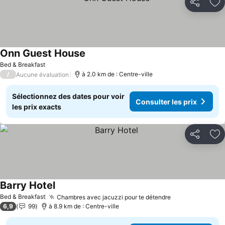
Partager
Aj
Onn Guest House
Bed & Breakfast
/
à 2.0 km de : Centre-ville
Aucune évaluation
Sélectionnez des dates pour voir
Consulter les prix
les prix exacts
Partager
Aj
Barry Hotel
Bed & Breakfast
Chambres avec jacuzzi pour te détendre
6,9
99
à 8.9 km de : Centre-ville