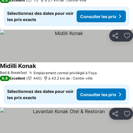
8,5
Excellent
11
à 5.7 km de : Centre-ville
Sélectionnez des dates pour voir
Consulter les prix
les prix exacts
Partager
Aj
Midilli Konak
Bed & Breakfast
Emplacement central privilégié à Foça
9,6
Excellent
440
à 43.2 km de : Centre-ville
Sélectionnez des dates pour voir
Consulter les prix
les prix exacts
Partager
Aj