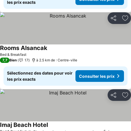
les prix exacts
Partager
Aj
Rooms Alsancak
Bed & Breakfast
7,7
Bien
17
à 2.5 km de : Centre-ville
Sélectionnez des dates pour voir
Consulter les prix
les prix exacts
Partager
Aj
Imaj Beach Hotel