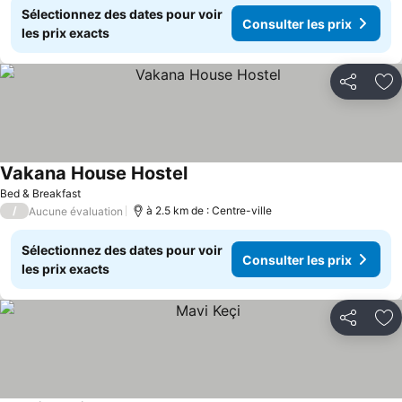
Sélectionnez des dates pour voir
Consulter les prix
les prix exacts
Partager
Aj
Vakana House Hostel
Bed & Breakfast
/
à 2.5 km de : Centre-ville
Aucune évaluation
Sélectionnez des dates pour voir
Consulter les prix
les prix exacts
Partager
Aj