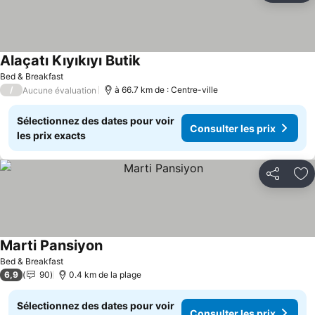
Alaçatı Kıyıkıyı Butik
Bed & Breakfast
/
à 66.7 km de : Centre-ville
Aucune évaluation
Sélectionnez des dates pour voir
Consulter les prix
les prix exacts
Partager
Aj
Marti Pansiyon
Bed & Breakfast
6,9
90
0.4 km de la plage
Sélectionnez des dates pour voir
Consulter les prix