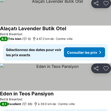
Partager
Aj
Alaçatı Lavender Butik Otel
Bed & Breakfast
8,3
Très bien
6
à 67.2 km de : Centre-ville
Sélectionnez des dates pour voir
Consulter les prix
les prix exacts
Partager
Aj
Eden in Teos Pansiyon
Bed & Breakfast
9,1
Excellent
68
à 39.0 km de : Centre-ville