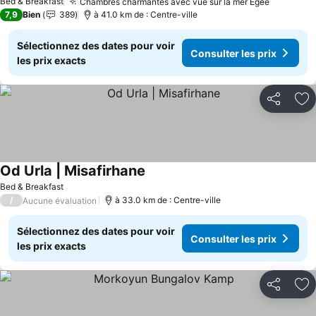
Bed & Breakfast
Chambres charmantes avec vue sur la mer Égée
7,9
Bien
389
à 41.0 km de : Centre-ville
Sélectionnez des dates pour voir
Consulter les prix
les prix exacts
Partager
Aj
Od Urla | Misafirhane
Bed & Breakfast
/
à 33.0 km de : Centre-ville
Aucune évaluation
Sélectionnez des dates pour voir
Consulter les prix
les prix exacts
Partager
Aj