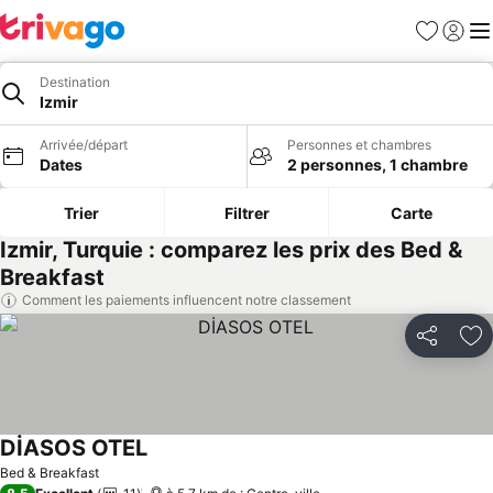
Favoris
Se con
Me
Destination
Izmir
Arrivée/départ
Personnes et chambres
Dates
2 personnes, 1 chambre
Trier
Filtrer
Carte
Izmir, Turquie : comparez les prix des Bed &
Breakfast
Comment les paiements influencent notre classement
Partager
Aj
DİASOS OTEL
Bed & Breakfast