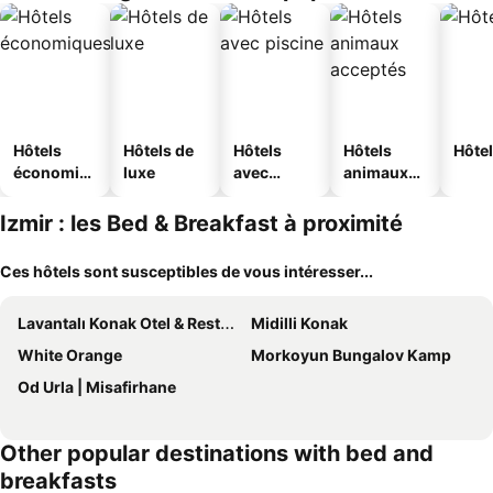
Hôtels
Hôtels de
Hôtels
Hôtels
Hôtel
économiq
luxe
avec
animaux
ues
piscine
acceptés
Izmir : les Bed & Breakfast à proximité
Ces hôtels sont susceptibles de vous intéresser...
Lavantalı Konak Otel & Restoran
Midilli Konak
White Orange
Morkoyun Bungalov Kamp
Od Urla | Misafirhane
Other popular destinations with bed and
breakfasts