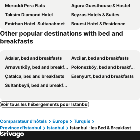
Meroddi Pera Flats
Agora Guesthouse & Hostel
Taksim Diamond Hotel
Beyzas Hotels & Suites
Emirhan Hotel, Sultanahmet
Bguest Hotel & Residence
Other popular destinations with bed and
Kadikoy Bade 3
BaŞak Apart
breakfasts
Hotel MOLA Galata
Rooms Inn Taxim
Fama Karaköy
Otantik Hotel
Adalar, bed and breakfasts
Avcilar, bed and breakfasts
Sarnıç Butik Otel
Silvana Hotel
Arnavutköy, bed and breakfasts
Polonezköy, bed and breakfasts
Land Park Hotel
Ekinci Residence
Çatalca, bed and breakfasts
Esenyurt, bed and breakfasts
Chakra Suites Levent
Shah Inn Hotel
Sultanbeyli, bed and breakfasts
Taksim Ruby Suites
Voir tous les hébergements pour Istanbul
Comparateur d'hôtels
Europe
Turquie
Province d'Istanbul
Istanbul
Istanbul : les Bed & Breakfast