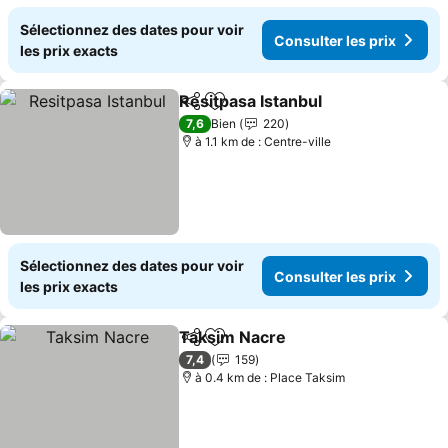
Sélectionnez des dates pour voir
Consulter les prix
les prix exacts
Resitpasa Istanbul
Partager
Ajouter à mes favoris
Consulte
7,6
Bien
220
à 1.1 km de : Centre-ville
Sélectionnez des dates pour voir
Consulter les prix
les prix exacts
Taksim Nacre
Partager
Ajouter à mes favoris
Consulter les
7,4
159
à 0.4 km de : Place Taksim