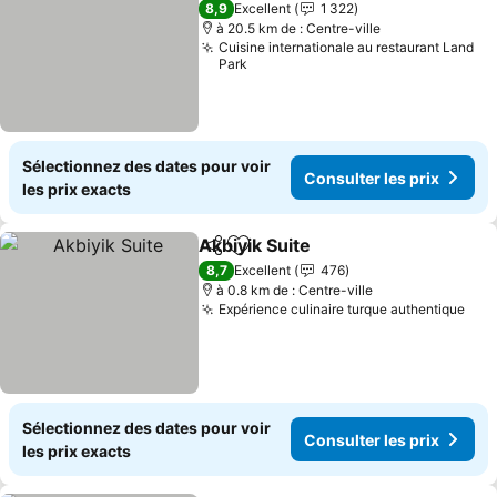
8,9
Excellent
1 322
à 20.5 km de : Centre-ville
Cuisine internationale au restaurant Land
Park
Sélectionnez des dates pour voir
Consulter les prix
les prix exacts
Akbiyik Suite
Partager
Ajouter à mes favoris
Consulter les 
8,7
Excellent
476
à 0.8 km de : Centre-ville
Expérience culinaire turque authentique
Cons
Sélectionnez des dates pour voir
Consulter les prix
les prix exacts