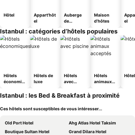
Hôtel
Appart'hôt
Auberge
Maison
Appa
el
de
d'hôtes
el
jeunesse
Istanbul : catégories d’hôtels populaires
Hôtels
Hôtels de
Hôtels
Hôtels
Hôtel
économiq
luxe
avec
animaux
ues
piscine
acceptés
Istanbul : les Bed & Breakfast à proximité
Ces hôtels sont susceptibles de vous intéresser...
Old Port Hotel
Ahg Atlas Hotel Taksim
Boutique Sultan Hotel
Grand Dilara Hotel