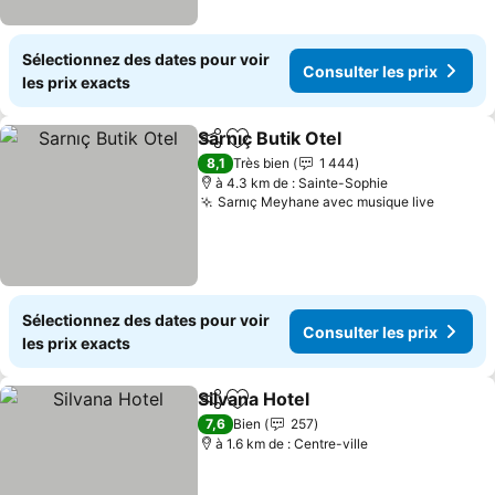
Sélectionnez des dates pour voir
Consulter les prix
les prix exacts
Sarnıç Butik Otel
Partager
Ajouter à mes favoris
Consulter 
8,1
Très bien
1 444
à 4.3 km de : Sainte-Sophie
Sarnıç Meyhane avec musique live
Consult
Sélectionnez des dates pour voir
Consulter les prix
les prix exacts
Silvana Hotel
Partager
Ajouter à mes favoris
Consulter les 
7,6
Bien
257
à 1.6 km de : Centre-ville