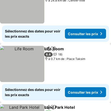
à 24.8 km de : Centre-ville
Sélectionnez des dates pour voir
Consulter les prix
les prix exacts
Life Room
Partager
Ajouter à mes favoris
Consulter les pri
6,6
18
à 0.7 km de : Place Taksim
Sélectionnez des dates pour voir
Consulter les prix
les prix exacts
Land Park Hotel
Partager
Ajouter à mes favoris
Consulter l