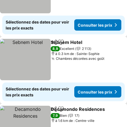
Sélectionnez des dates pour voir
Consulter les prix
les prix exacts
Sebnem Hotel
Partager
Ajouter à mes favoris
Consulter le
8,9
Excellent
2 113
à 0.3 km de : Sainte-Sophie
Chambres décorées avec goût
Consulter 
Sélectionnez des dates pour voir
Consulter les prix
les prix exacts
Decamondo Residences
Partager
Ajouter à mes favoris
Co
7,9
Bien
17
à 1.6 km de : Centre-ville