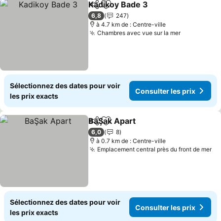
Kadikoy Bade 3
Partager
Ajouter à mes favoris
Consulter l
6,8
247
à 4.7 km de : Centre-ville
Chambres avec vue sur la mer
Consulter l
Sélectionnez des dates pour voir
Consulter les prix
les prix exacts
BaŞak Apart
Partager
Ajouter à mes favoris
Consulter les 
6,0
8
à 0.7 km de : Centre-ville
Emplacement central près du front de mer
Co
Sélectionnez des dates pour voir
Consulter les prix
les prix exacts