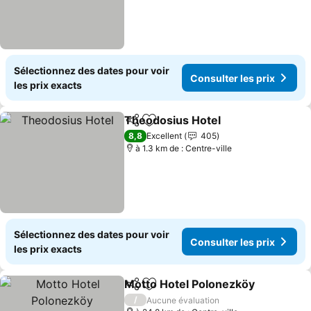
Sélectionnez des dates pour voir
Consulter les prix
les prix exacts
Theodosius Hotel
Partager
Ajouter à mes favoris
Consulter
8,8
Excellent
405
à 1.3 km de : Centre-ville
Sélectionnez des dates pour voir
Consulter les prix
les prix exacts
Motto Hotel Polonezköy
Partager
Ajouter à mes favoris
Co
/
Aucune évaluation