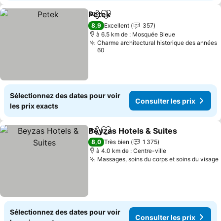
Petek
Partager
Ajouter à mes favoris
Consulter les prix
8,9
Excellent
357
à 6.5 km de : Mosquée Bleue
Charme architectural historique des années
60
Sélectionnez des dates pour voir
Consulter les prix
les prix exacts
Beyzas Hotels & Suites
Partager
Ajouter à mes favoris
Con
8,0
Très bien
1 375
à 4.0 km de : Centre-ville
Massages, soins du corps et soins du visage
Sélectionnez des dates pour voir
Consulter les prix