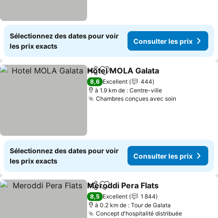
Sélectionnez des dates pour voir
Consulter les prix
les prix exacts
Hotel MOLA Galata
Partager
Ajouter à mes favoris
Consult
8,6
Excellent
444
à 1.9 km de : Centre-ville
Chambres conçues avec soin
Consulter l
Sélectionnez des dates pour voir
Consulter les prix
les prix exacts
Meroddi Pera Flats
Partager
Ajouter à mes favoris
Consult
8,5
Excellent
1 844
à 0.2 km de : Tour de Galata
Concept d'hospitalité distribuée
Consulter 