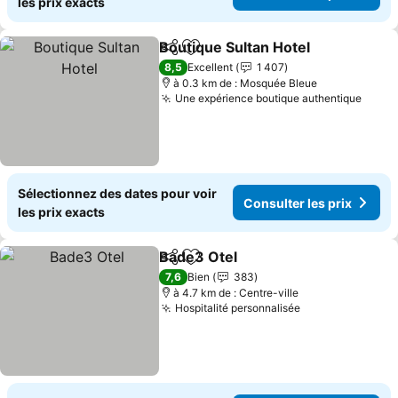
les prix exacts
Boutique Sultan Hotel
Partager
Ajouter à mes favoris
Cons
8,5
Excellent
1 407
à 0.3 km de : Mosquée Bleue
Une expérience boutique authentique
Consu
Sélectionnez des dates pour voir
Consulter les prix
les prix exacts
Bade3 Otel
Partager
Ajouter à mes favoris
Consulter les p
7,6
Bien
383
à 4.7 km de : Centre-ville
Hospitalité personnalisée
Consulter les 