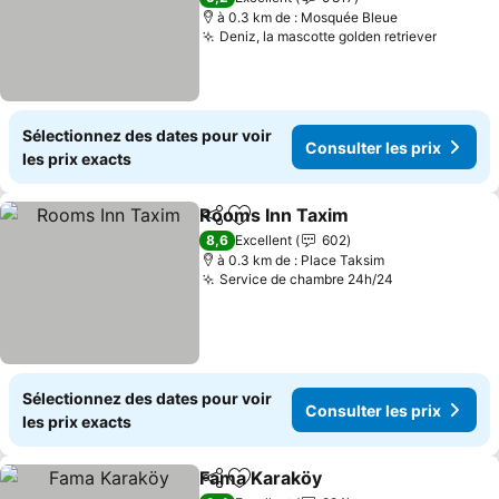
à 0.3 km de : Mosquée Bleue
Deniz, la mascotte golden retriever
Consult
Sélectionnez des dates pour voir
Consulter les prix
les prix exacts
Rooms Inn Taxim
Partager
Ajouter à mes favoris
Consulter
8,6
Excellent
602
à 0.3 km de : Place Taksim
Service de chambre 24h/24
Consulter le
Sélectionnez des dates pour voir
Consulter les prix
les prix exacts
Fama Karaköy
Partager
Ajouter à mes favoris
Consulter le