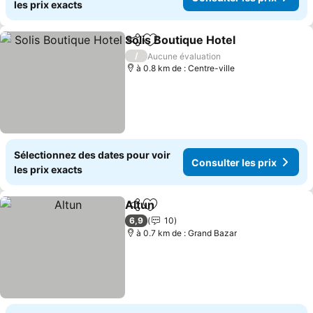
les prix exacts
Solis Boutique Hotel
Partager
Ajouter à mes favoris
Consul
/
Aucune évaluation
à 0.8 km de : Centre-ville
Sélectionnez des dates pour voir
Consulter les prix
les prix exacts
Altun
Partager
Ajouter à mes favoris
Consulter les prix
6,9
10
à 0.7 km de : Grand Bazar