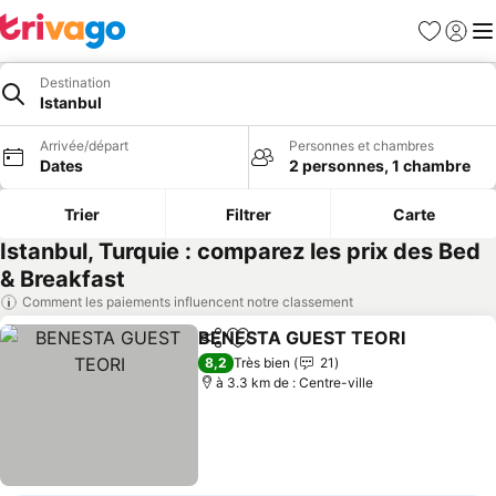
Favoris
Se con
Me
Destination
Istanbul
Arrivée/départ
Personnes et chambres
Dates
2 personnes, 1 chambre
Trier
Filtrer
Carte
Istanbul, Turquie : comparez les prix des Bed
& Breakfast
Comment les paiements influencent notre classement
BENESTA GUEST TEORI
Partager
Ajouter à mes favoris
Co
8,2
Très bien
21
à 3.3 km de : Centre-ville