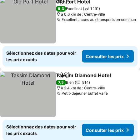
Old Port Hotel
Partager
Ajouter à mes favoris
Consulter le
9,3
Excellent
1 191
à 0.6 km de : Centre-ville
Excellent accès aux transports en commun
C
Sélectionnez des dates pour voir
Consulter les prix
les prix exacts
Taksim Diamond Hotel
Partager
Ajouter à mes favoris
Cons
7,5
Bien
914
à 2.4 km de : Centre-ville
Petit-déjeuner buffet varié
Consulter les 
Sélectionnez des dates pour voir
Consulter les prix
les prix exacts