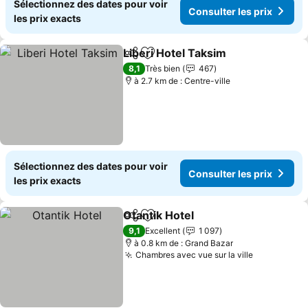
Sélectionnez des dates pour voir
Consulter les prix
les prix exacts
Liberi Hotel Taksim
Partager
Ajouter à mes favoris
Consult
8,1
Très bien
467
à 2.7 km de : Centre-ville
Sélectionnez des dates pour voir
Consulter les prix
les prix exacts
Otantik Hotel
Partager
Ajouter à mes favoris
Consulter les
9,1
Excellent
1 097
à 0.8 km de : Grand Bazar
Chambres avec vue sur la ville
Consulter 