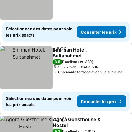
Sélectionnez des dates pour voir
Consulter les prix
les prix exacts
Emirhan Hotel,
Partager
Ajouter à mes favoris
Sultanahmet
Consulter les prix
8,5
Excellent
380
à 0.7 km de : Centre-ville
Charmante terrasse avec vue sur la mer
Cons
Sélectionnez des dates pour voir
Consulter les prix
les prix exacts
Agora Guesthouse &
Partager
Ajouter à mes favoris
Hostel
Consulter les prix
9,2
Excellent
5 817