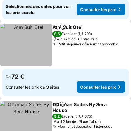
Sélectionnez des dates pour voir
Consulter les prix
les prix exacts
Atm Suit Otel
Partager
Ajouter à mes favoris
Consulter les
8,5
Excellent
299
à 7.8 km de : Centre-ville
Petit-déjeuner délicieux et abordable
Consul
72 €
De
Consulter les prix de
3 sites
Consulter les prix
Ottoman Suites By Sera
Partager
Ajouter à mes favoris
House
Consulter les prix
9,2
Excellent
375
à 4.2 km de : Place Taksim
Mobilier et décoration historiques
Consulte