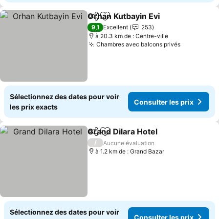
Orhan Kutbayin Evi
Partager
Ajouter à mes favoris
Consult
9,1
Excellent
253
à 20.3 km de : Centre-ville
Chambres avec balcons privés
Consulter 
Sélectionnez des dates pour voir
Consulter les prix
les prix exacts
Grand Dilara Hotel
Partager
Ajouter à mes favoris
Consulte
/
Aucune évaluation
à 1.2 km de : Grand Bazar
Sélectionnez des dates pour voir
Consulter les prix