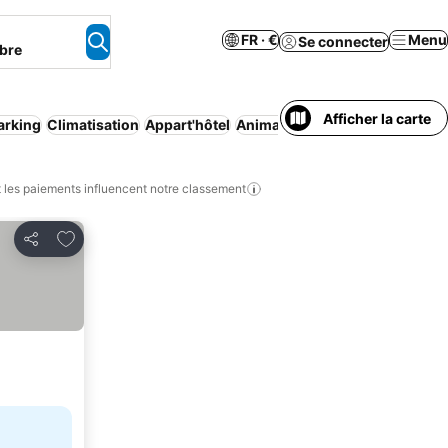
FR · €
Menu
Se connecter
bre
Afficher la carte
arking
Climatisation
Appart'hôtel
Animaux acceptés
Piscine
Ann
les paiements influencent notre classement
Ajouter à mes favoris
Partager