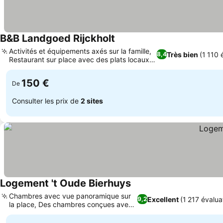
B&B Landgoed Rijckholt
Activités et équipements axés sur la famille,
Très bien
(1 110 
8,4
Restaurant sur place avec des plats locaux
et de saison
150 €
De
Consulter les prix de
2 sites
Logement 't Oude Bierhuys
Chambres avec vue panoramique sur
Excellent
(1 217 évalua
9,2
la place, Des chambres conçues avec
soin