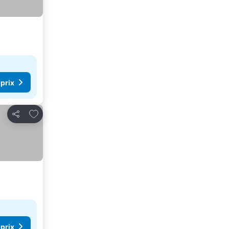
 prix
Ajouter à mes favoris
Partager
 prix