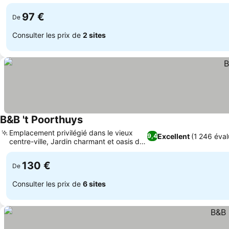
authentique
97 €
De
Consulter les prix de
2 sites
B&B 't Poorthuys
Emplacement privilégié dans le vieux
Excellent
(1 246 éval
9,4
centre-ville, Jardin charmant et oasis de
terrasse
130 €
De
Consulter les prix de
6 sites