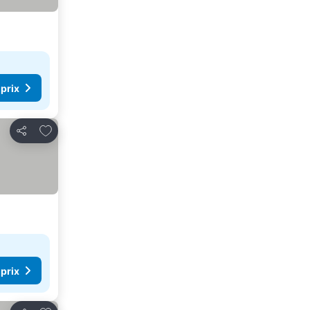
 prix
Ajouter à mes favoris
Partager
 prix