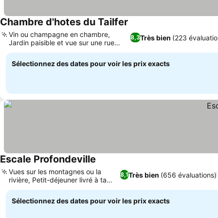
Chambre d'hotes du Tailfer
Consulter les prix
Vin ou champagne en chambre,
Très bien
(223 évaluatio
8,3
Jardin paisible et vue sur une rue
Consulter les prix
tranquille
Sélectionnez des dates pour voir les prix exacts
Escale Profondeville
Consulter les prix
Vues sur les montagnes ou la
Très bien
(656 évaluations)
8,1
rivière, Petit-déjeuner livré à ta
Consulter les prix
porte
Sélectionnez des dates pour voir les prix exacts