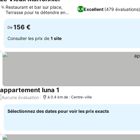
Consulter les prix
Restaurant et bar sur place,
Excellent
(479 évaluations
8,6
Terrasse pour te détendre en
Consulter les prix
extérieur
156 €
De
Consulter les prix de
1 site
appartement luna 1
Consulter les prix
Aucune évaluation
/
à 0.4 km de : Centre-ville
Sélectionnez des dates pour voir les prix exacts