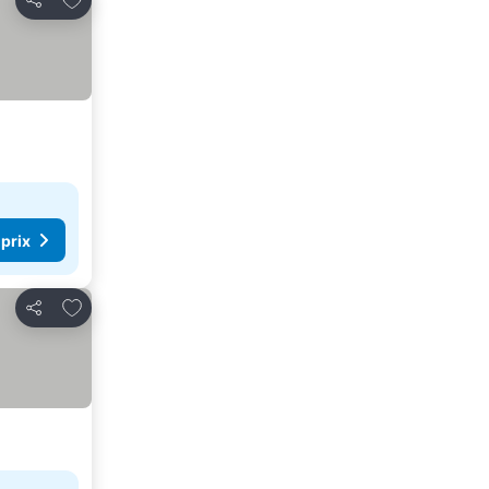
Partager
 prix
Ajouter à mes favoris
Partager
er les prix