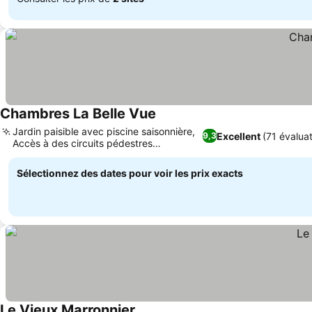
Chambres La Belle Vue
Consulter les prix
Jardin paisible avec piscine saisonnière,
Excellent
(71 évalua
9,3
Accès à des circuits pédestres
Consulter les prix
pittoresques
Sélectionnez des dates pour voir les prix exacts
Le Vieux Marronnier