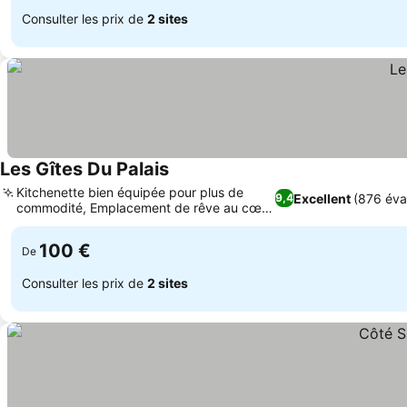
Consulter les prix de
2 sites
Les Gîtes Du Palais
Consulter les prix
Kitchenette bien équipée pour plus de
Excellent
(876 éva
9,4
commodité, Emplacement de rêve au cœur
Consulter les prix
de Dinant
100 €
De
Consulter les prix de
2 sites