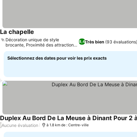
La chapelle
Consulter les prix
Décoration unique de style
Très bien
(93 évaluations
8,4
brocante, Proximité des attractions
Consulter les prix
locales
Sélectionnez des dates pour voir les prix exacts
Duplex Au Bord De La Meuse à Dinant Pour 2 
Aucune évaluation
/
à 1.8 km de : Centre-ville