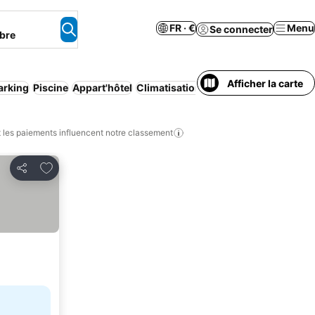
FR · €
Menu
Se connecter
bre
Afficher la carte
arking
Piscine
Appart'hôtel
Climatisation
Animaux acceptés
Ann
les paiements influencent notre classement
Ajouter à mes favoris
Partager