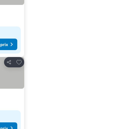
 prix
Ajouter à mes favoris
Partager
 prix