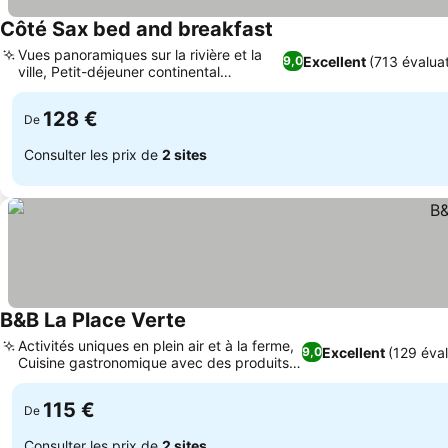
Côté Sax bed and breakfast
Consulter les prix
Vues panoramiques sur la rivière et la
Excellent
(713 évalua
9,0
ville, Petit-déjeuner continental
Consulter les prix
exceptionnel
128 €
De
Consulter les prix de
2 sites
B&B La Place Verte
Consulter les prix
Activités uniques en plein air et à la ferme,
Excellent
(129 éval
9,0
Cuisine gastronomique avec des produits
Consulter les prix
locaux
115 €
De
Consulter les prix de
2 sites