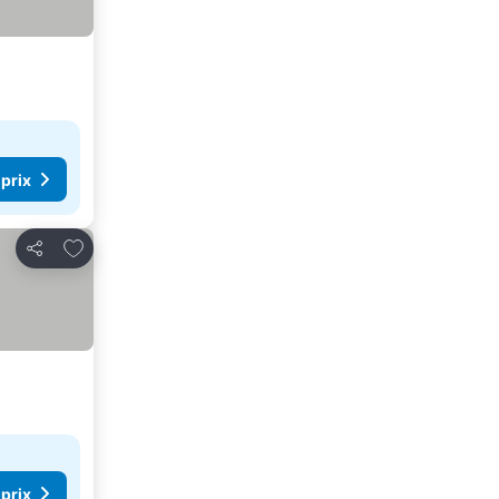
 prix
Ajouter à mes favoris
Partager
 prix