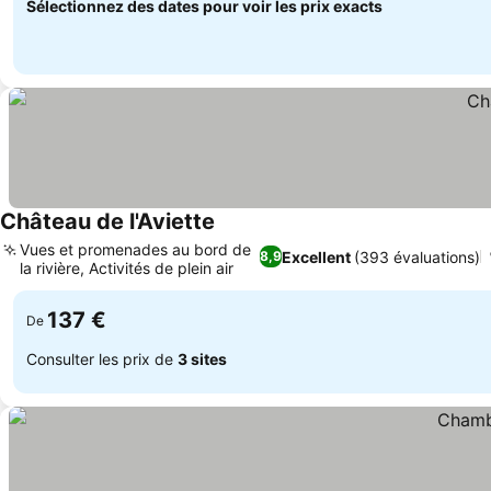
Sélectionnez des dates pour voir les prix exacts
Château de l'Aviette
Consulter les prix
Vues et promenades au bord de
Excellent
(393 évaluations)
8,9
la rivière, Activités de plein air
Consulter les prix
137 €
De
Consulter les prix de
3 sites