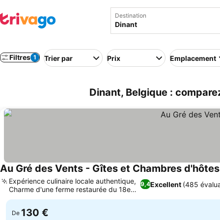
Destination
Filtres
1
Trier par
Prix
Emplacement
Dinant, Belgique : comparez
Au Gré des Vents - Gîtes et Chambres d'hôtes
Expérience culinaire locale authentique,
Excellent
(485 évalua
9,4
Charme d'une ferme restaurée du 18e
Consulter les prix
siècle
130 €
De