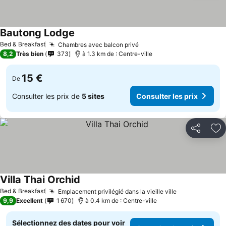
Bautong Lodge
Bed & Breakfast
Chambres avec balcon privé
8,2
Très bien
373
à 1.3 km de : Centre-ville
15 €
De
Consulter les prix de
5 sites
Consulter les prix
Partager
Aj
Villa Thai Orchid
Bed & Breakfast
Emplacement privilégié dans la vieille ville
9,9
Excellent
1 670
à 0.4 km de : Centre-ville
Sélectionnez des dates pour voir