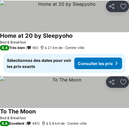
Partager
Aj
Home at 20 by Sleepyoho
Bed & Breakfast
8,4
Très bien
60
à 2.1 km de : Centre-ville
Sélectionnez des dates pour voir
Consulter les prix
les prix exacts
Partager
Aj
To The Moon
Bed & Breakfast
8,6
Excellent
461
à 0.8 km de : Centre-ville