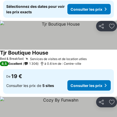
Sélectionnez des dates pour voir
Consulter les prix
les prix exacts
Partager
Aj
Tjr Boutique House
Bed & Breakfast
Services de visites et de location utiles
8,5
Excellent
1 306
à 0.6 km de : Centre-ville
19 €
De
Consulter les prix de
5 sites
Consulter les prix
Partager
Aj