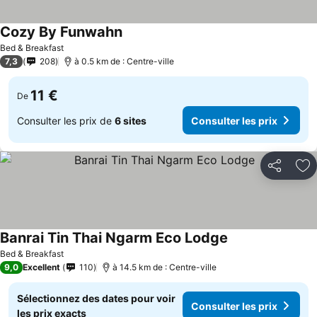
Cozy By Funwahn
Bed & Breakfast
7,3
208
à 0.5 km de : Centre-ville
11 €
De
Consulter les prix de
6 sites
Consulter les prix
Partager
Aj
Banrai Tin Thai Ngarm Eco Lodge
Bed & Breakfast
9,0
Excellent
110
à 14.5 km de : Centre-ville
Sélectionnez des dates pour voir
Consulter les prix
les prix exacts