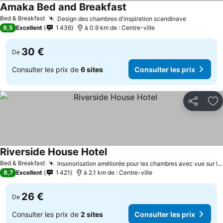
Amaka Bed and Breakfast
Bed & Breakfast
Design des chambres d'inspiration scandinave
9,5
Excellent
1 436
à 0.9 km de : Centre-ville
30 €
De
Consulter les prix de
6 sites
Consulter les prix
Partager
Aj
Riverside House Hotel
Bed & Breakfast
Insonorisation améliorée pour les chambres avec vue sur la rivière
8,7
Excellent
1 421
à 2.1 km de : Centre-ville
26 €
De
Consulter les prix de
2 sites
Consulter les prix