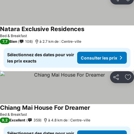
Partager
Aj
Natara Exclusive Residences
Bed & Breakfast
7,7
Bien
108
à 2.7 km de : Centre-ville
Sélectionnez des dates pour voir
Consulter les prix
les prix exacts
Partager
Aj
Chiang Mai House For Dreamer
Bed & Breakfast
9,2
Excellent
359
à 4.8 km de : Centre-ville
Sélectionnez des dates pour voir