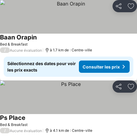
Partager
Aj
Baan Orapin
Bed & Breakfast
/
à 1.7 km de : Centre-ville
Aucune évaluation
Sélectionnez des dates pour voir
Consulter les prix
les prix exacts
Partager
Aj
Ps Place
Bed & Breakfast
/
à 4.1 km de : Centre-ville
Aucune évaluation