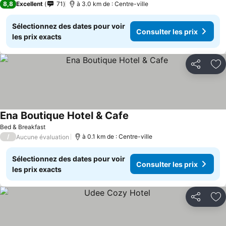
8,8
Excellent
71
à 3.0 km de : Centre-ville
Sélectionnez des dates pour voir
Consulter les prix
les prix exacts
Partager
Aj
Ena Boutique Hotel & Cafe
Bed & Breakfast
/
à 0.1 km de : Centre-ville
Aucune évaluation
Sélectionnez des dates pour voir
Consulter les prix
les prix exacts
Partager
Aj