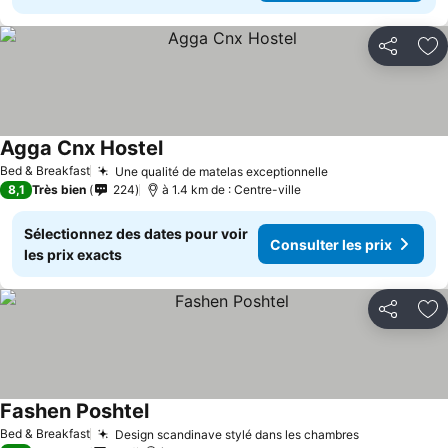
Partager
Aj
Agga Cnx Hostel
Bed & Breakfast
Une qualité de matelas exceptionnelle
8,1
Très bien
224
à 1.4 km de : Centre-ville
Sélectionnez des dates pour voir
Consulter les prix
les prix exacts
Partager
Aj
Fashen Poshtel
Bed & Breakfast
Design scandinave stylé dans les chambres