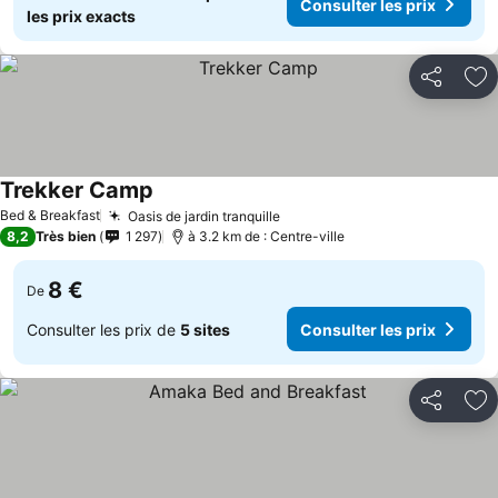
Consulter les prix
les prix exacts
Partager
Aj
Trekker Camp
Bed & Breakfast
Oasis de jardin tranquille
8,2
Très bien
1 297
à 3.2 km de : Centre-ville
8 €
De
Consulter les prix de
5 sites
Consulter les prix
Partager
Aj