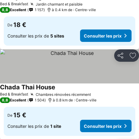
Bed & Breakfast
Jardin charmant et paisible
8,8
Excellent
1 157
à 0.4 km de : Centre-ville
18 €
De
Consulter les prix de
5 sites
Consulter les prix
Partager
Aj
Chada Thai House
Bed & Breakfast
Chambres rénovées récemment
8,8
Excellent
1 504
à 0.8 km de : Centre-ville
15 €
De
Consulter les prix de
1 site
Consulter les prix