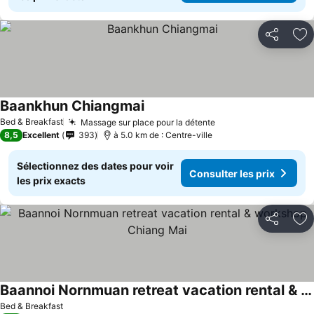
Partager
Aj
Baankhun Chiangmai
Bed & Breakfast
Massage sur place pour la détente
8,5
Excellent
393
à 5.0 km de : Centre-ville
Sélectionnez des dates pour voir
Consulter les prix
les prix exacts
Partager
Aj
Baannoi Nornmuan retreat vacation rental & workshop Chiang Mai
Bed & Breakfast