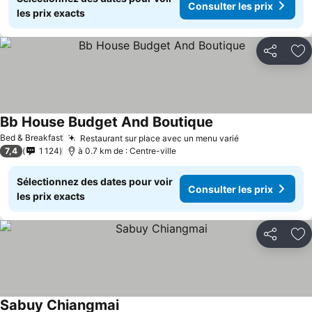
Consulter les prix
les prix exacts
Partager
Aj
Bb House Budget And Boutique
Bed & Breakfast
Restaurant sur place avec un menu varié
7,4
1 124
à 0.7 km de : Centre-ville
Sélectionnez des dates pour voir
Consulter les prix
les prix exacts
Partager
Aj
Sabuy Chiangmai