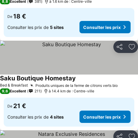
8,8
Excellent
381
à 1.6 km de : Centre-ville
18 €
De
Consulter les prix de
5 sites
Consulter les prix
Partager
Aj
Saku Boutique Homestay
Bed & Breakfast
Produits uniques de la ferme de citrons verts bio
9,6
Excellent
211
à 14.4 km de : Centre-ville
21 €
De
Consulter les prix de
4 sites
Consulter les prix