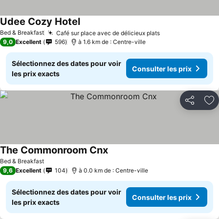
Udee Cozy Hotel
Bed & Breakfast
Café sur place avec de délicieux plats
9,0
Excellent
596
à 1.6 km de : Centre-ville
Sélectionnez des dates pour voir
Consulter les prix
les prix exacts
Partager
Aj
The Commonroom Cnx
Bed & Breakfast
9,6
Excellent
104
à 0.0 km de : Centre-ville
Sélectionnez des dates pour voir
Consulter les prix
les prix exacts