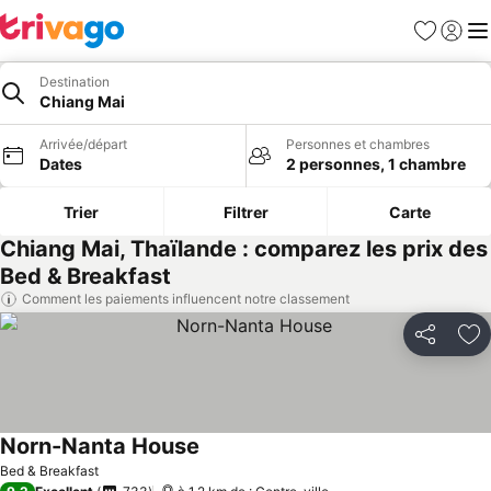
Favoris
Se con
Me
Destination
Chiang Mai
Arrivée/départ
Personnes et chambres
Dates
2 personnes, 1 chambre
Trier
Filtrer
Carte
Chiang Mai, Thaïlande : comparez les prix des
Bed & Breakfast
Comment les paiements influencent notre classement
Partager
Aj
Norn-Nanta House
Bed & Breakfast