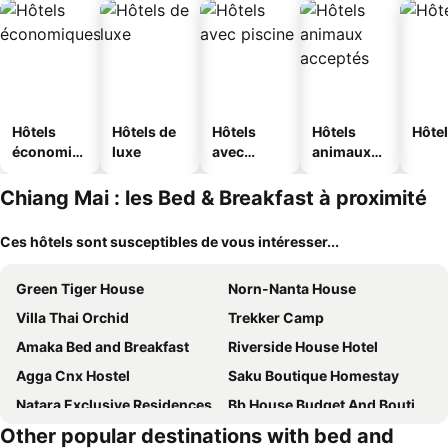
Hôtels
Hôtels de
Hôtels
Hôtels
Hôtel
économiq
luxe
avec
animaux
ues
piscine
acceptés
Chiang Mai : les Bed & Breakfast à proximité
Ces hôtels sont susceptibles de vous intéresser...
Green Tiger House
Norn-Nanta House
Villa Thai Orchid
Trekker Camp
Amaka Bed and Breakfast
Riverside House Hotel
Agga Cnx Hostel
Saku Boutique Homestay
Natara Exclusive Residences
Bb House Budget And Boutique
Other popular destinations with bed and
Chada Thai House
To The Moon