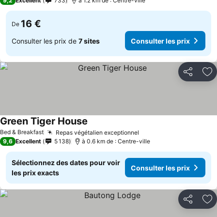
9,2
Excellent
733
à 1.2 km de : Centre-ville
16 €
De
Consulter les prix de
7 sites
Consulter les prix
Partager
Aj
Green Tiger House
Bed & Breakfast
Repas végétalien exceptionnel
9,6
Excellent
5 138
à 0.6 km de : Centre-ville
Sélectionnez des dates pour voir
Consulter les prix
les prix exacts
Partager
Aj