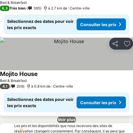
Bed & Breakfast
8,3
Très bien
365
à 2.7 km de : Centre-ville
Sélectionnez des dates pour voir
Consulter les prix
les prix exacts
Partager
Aj
Mojito House
Bed & Breakfast
4,1
209
à 0.8 km de : Centre-ville
Sélectionnez des dates pour voir
Consulter les prix
les prix exacts
Voir plus
Les prix et les disponibilités que nous recevons des sites de
réservation changent constamment. Par conséquent, il se peut que