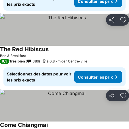
Consulter les prix
les prix exacts
Partager
Aj
The Red Hibiscus
Bed & Breakfast
8,3
Très bien
386
à 0.8 km de : Centre-ville
Sélectionnez des dates pour voir
Consulter les prix
les prix exacts
Partager
Aj
Come Chiangmai