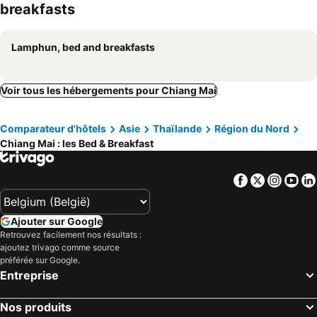
breakfasts
Baan Orapin
Joy's House Chiang Mai
Chiangmai Family Suite
Lamphun, bed and breakfasts
Voir tous les hébergements pour Chiang Mai
Comparateur d'hôtels
Asie
Thaïlande
Région du Nord
Chiang Mai : les Bed & Breakfast
Facebook
Twitter
Insta
Yo
Ajouter sur Google
Retrouvez facilement nos résultats :
ajoutez trivago comme source
préférée sur Google.
Entreprise
Nos produits