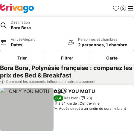
Favoris
Se con
Me
Destination
Bora Bora
Arrivée/départ
Personnes et chambres
Dates
2 personnes, 1 chambre
Trier
Filtrer
Carte
Bora Bora, Polynésie française : comparez les
prix des Bed & Breakfast
Comment les paiements influencent notre classement
ONLY YOU MOTU
Partager
Ajouter à mes favoris
Consulter
8,4
Très bien
23
à 5.1 km de : Centre-ville
Accès direct à un jardin de corail vibrant
Con