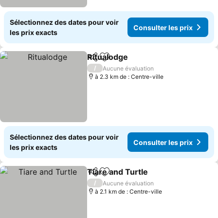
Sélectionnez des dates pour voir
Consulter les prix
les prix exacts
Ritualodge
Partager
Ajouter à mes favoris
Consulter les pr
/
Aucune évaluation
à 2.3 km de : Centre-ville
Sélectionnez des dates pour voir
Consulter les prix
les prix exacts
Tiare and Turtle
Partager
Ajouter à mes favoris
Consulter 
/
Aucune évaluation
à 2.1 km de : Centre-ville