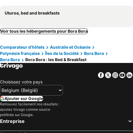
Uturoa, bed and breakfasts
Voir tous les hébergements pour Bora Bora
Comparateur d'hôtels
Australie et Océanie
Polynésie française
Îles de la Société
Bora Bora
Bora Bora
Bora Bora : les Bed & Breakfast
Facebook
Twitter
Insta
Yo
Choisissez votre pays
Ajouter sur Google
Retrouvez facilement nos résultats :
ajoutez trivago comme source
préférée sur Google.
Entreprise