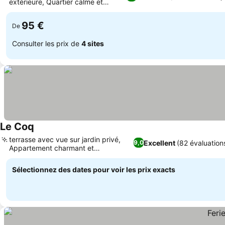
extérieure, Quartier calme et
verdoyant
95 €
De
Consulter les prix de
4 sites
Le Coq
terrasse avec vue sur jardin privé,
Excellent
(82 évaluation
9,0
Appartement charmant et
personnalisé
Sélectionnez des dates pour voir les prix exacts