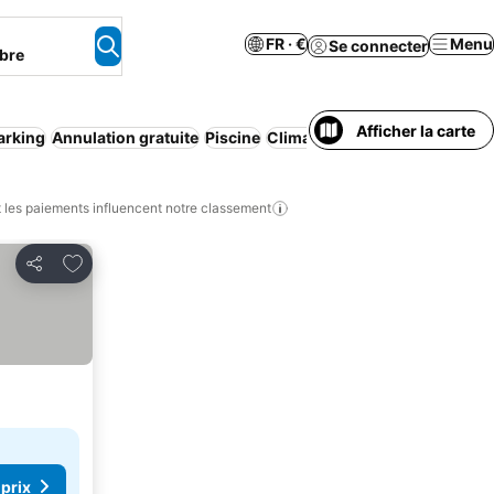
FR · €
Menu
Se connecter
bre
Afficher la carte
arking
Annulation gratuite
Piscine
Climatisation
Appart'hôtel
Wi
les paiements influencent notre classement
Ajouter à mes favoris
Partager
 prix