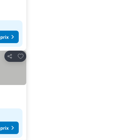
 prix
Ajouter à mes favoris
Partager
 prix