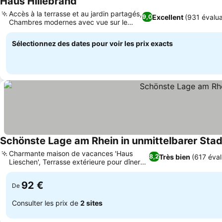
Haus Hillebrand
Accès à la terrasse et au jardin partagés,
Excellent
(931 évalua
9,0
Chambres modernes avec vue sur le
jardin
Sélectionnez des dates pour voir les prix exacts
Schönste Lage am Rhein in unmittelbarer Stad
Charmante maison de vacances 'Haus
Très bien
(617 éval
8,2
Lieschen', Terrasse extérieure pour dîner
en plein air
92 €
De
Consulter les prix de
2 sites