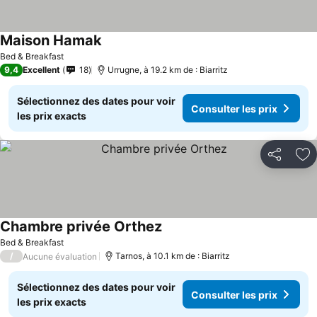
Maison Hamak
Bed & Breakfast
9,4
Excellent
18
Urrugne, à 19.2 km de : Biarritz
Sélectionnez des dates pour voir
Consulter les prix
les prix exacts
Partager
Aj
Chambre privée Orthez
Bed & Breakfast
/
Tarnos, à 10.1 km de : Biarritz
Aucune évaluation
Sélectionnez des dates pour voir
Consulter les prix
les prix exacts