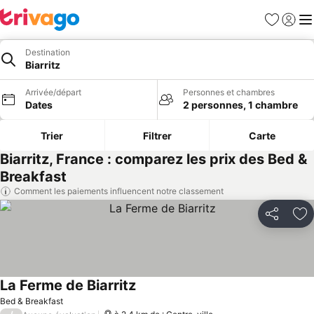
Favoris
Se con
Me
Destination
Biarritz
Arrivée/départ
Personnes et chambres
Dates
2 personnes, 1 chambre
Trier
Filtrer
Carte
Biarritz, France : comparez les prix des Bed &
Breakfast
Comment les paiements influencent notre classement
Partager
Aj
La Ferme de Biarritz
Bed & Breakfast