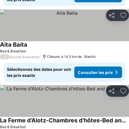
Partager
Aj
Aita Baita
Bed & Breakfast
/
Ciboure, à 14.5 km de : Biarritz
Aucune évaluation
Sélectionnez des dates pour voir
Consulter les prix
les prix exacts
Partager
Aj
La Ferme d'Alotz-Chambres d'hôtes-Bed and breakfast
Bed & Breakfast