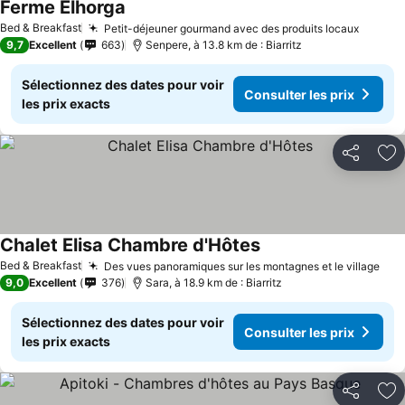
Ferme Elhorga
Bed & Breakfast
Petit-déjeuner gourmand avec des produits locaux
9,7
Excellent
663
Senpere, à 13.8 km de : Biarritz
Sélectionnez des dates pour voir
Consulter les prix
les prix exacts
Partager
Aj
Chalet Elisa Chambre d'Hôtes
Bed & Breakfast
Des vues panoramiques sur les montagnes et le village
9,0
Excellent
376
Sara, à 18.9 km de : Biarritz
Sélectionnez des dates pour voir
Consulter les prix
les prix exacts
Partager
Aj