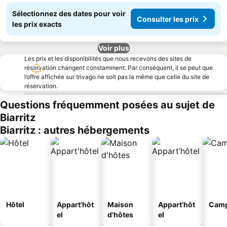
Sélectionnez des dates pour voir
Consulter les prix
les prix exacts
Voir plus
Les prix et les disponibilités que nous recevons des sites de
réservation changent constamment. Par conséquent, il se peut que
l’offre affichée sur trivago ne soit pas la même que celle du site de
réservation.
Questions fréquemment posées au sujet de
Biarritz
Biarritz : autres hébergements
Hôtel
Appart'hôt
Maison
Appart’hôt
Camp
el
d'hôtes
el