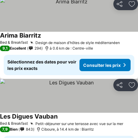
Partager
Aj
Arima Biarritz
Bed & Breakfast
Design de maison d'hôtes de style méditerranéen
9,1
Excellent
294
à 0.6 km de : Centre-ville
Sélectionnez des dates pour voir
Consulter les prix
les prix exacts
Partager
Aj
Les Digues Vauban
Bed & Breakfast
Petit-déjeuner sur une terrasse avec vue sur la mer
7,9
Bien
843
Ciboure, à 14.4 km de : Biarritz