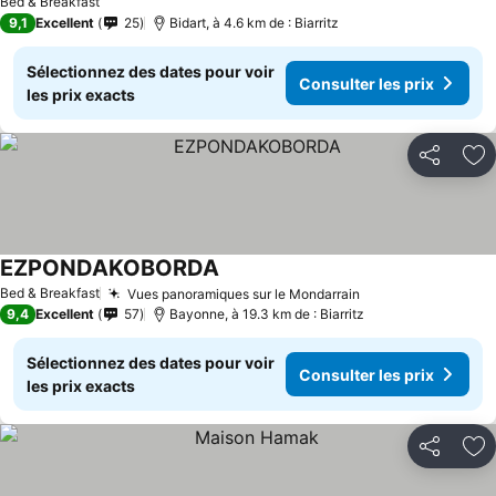
Bed & Breakfast
9,1
Excellent
25
Bidart, à 4.6 km de : Biarritz
Sélectionnez des dates pour voir
Consulter les prix
les prix exacts
Partager
Aj
EZPONDAKOBORDA
Bed & Breakfast
Vues panoramiques sur le Mondarrain
9,4
Excellent
57
Bayonne, à 19.3 km de : Biarritz
Sélectionnez des dates pour voir
Consulter les prix
les prix exacts
Partager
Aj