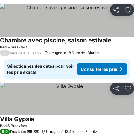
Partager
Aj
Chambre avec piscine, saison estivale
Bed & Breakfast
/
Urrugne, à 18.6 km de : Biarritz
Aucune évaluation
Sélectionnez des dates pour voir
Consulter les prix
les prix exacts
Partager
Aj
Villa Gypsie
Bed & Breakfast
8,0
Très bien
86
Urrugne, à 18.4 km de : Biarritz