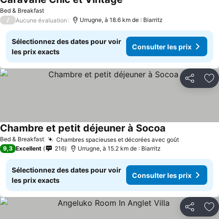
Bed & Breakfast
/
Urrugne, à 18.6 km de : Biarritz
Aucune évaluation
Sélectionnez des dates pour voir
Consulter les prix
les prix exacts
Partager
Aj
Chambre et petit déjeuner à Socoa
Bed & Breakfast
Chambres spacieuses et décorées avec goût
9,3
Excellent
216
Urrugne, à 15.2 km de : Biarritz
Sélectionnez des dates pour voir
Consulter les prix
les prix exacts
Partager
Aj