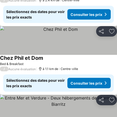
/
à 2.4 km de : Centre-ville
Aucune évaluation
Sélectionnez des dates pour voir
Consulter les prix
les prix exacts
Partager
Aj
Chez Phil et Dom
Bed & Breakfast
/
à 1.1 km de : Centre-ville
Aucune évaluation
Sélectionnez des dates pour voir
Consulter les prix
les prix exacts
Partager
Aj