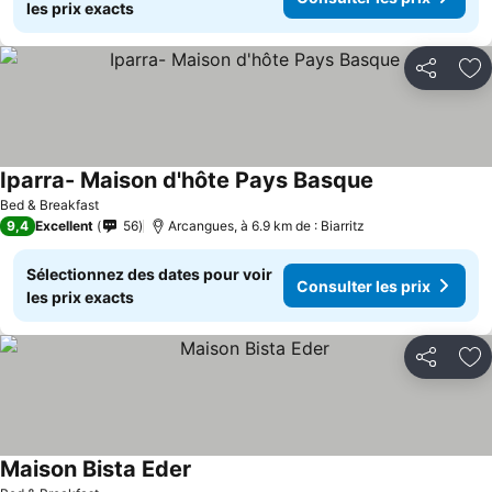
les prix exacts
Partager
Aj
Iparra- Maison d'hôte Pays Basque
Bed & Breakfast
9,4
Excellent
56
Arcangues, à 6.9 km de : Biarritz
Sélectionnez des dates pour voir
Consulter les prix
les prix exacts
Partager
Aj
Maison Bista Eder