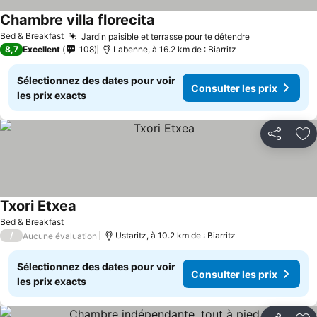
Chambre villa florecita
Bed & Breakfast
Jardin paisible et terrasse pour te détendre
8,7
Excellent
108
Labenne, à 16.2 km de : Biarritz
Sélectionnez des dates pour voir
Consulter les prix
les prix exacts
Partager
Aj
Txori Etxea
Bed & Breakfast
/
Ustaritz, à 10.2 km de : Biarritz
Aucune évaluation
Sélectionnez des dates pour voir
Consulter les prix
les prix exacts