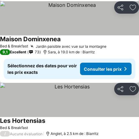
Partager
Aj
Maison Dominxenea
Bed & Breakfast
Jardin paisible avec vue sur la montagne
9,1
Excellent
73
Sara, à 19.0 km de : Biarritz
Sélectionnez des dates pour voir
Consulter les prix
les prix exacts
Partager
Aj
Les Hortensias
Bed & Breakfast
/
Anglet, à 2.5 km de : Biarritz
Aucune évaluation