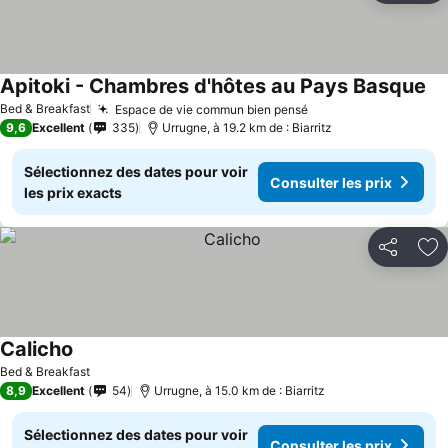
Apitoki - Chambres d'hôtes au Pays Basque
Bed & Breakfast
Espace de vie commun bien pensé
9,6
Excellent
335
Urrugne, à 19.2 km de : Biarritz
Sélectionnez des dates pour voir
Consulter les prix
les prix exacts
Partager
Aj
Calicho
Bed & Breakfast
8,9
Excellent
54
Urrugne, à 15.0 km de : Biarritz
Sélectionnez des dates pour voir
Consulter les prix