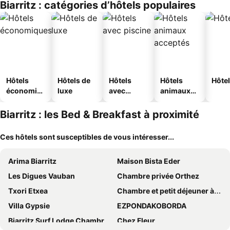
Biarritz : catégories d’hôtels populaires
Hôtels
Hôtels de
Hôtels
Hôtels
Hôtel
économiq
luxe
avec
animaux
ues
piscine
acceptés
Biarritz : les Bed & Breakfast à proximité
Ces hôtels sont susceptibles de vous intéresser...
Arima Biarritz
Maison Bista Eder
Les Digues Vauban
Chambre privée Orthez
Txori Etxea
Chambre et petit déjeuner à Socoa
Villa Gypsie
EZPONDAKOBORDA
Biarritz Surf Lodge Chambre d'hôtes
Chez Fleur