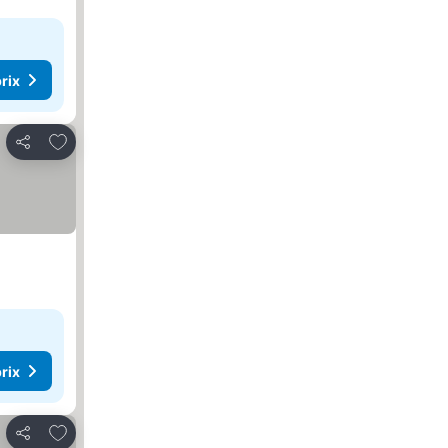
rix
Ajouter à mes favoris
Partager
rix
Ajouter à mes favoris
Partager