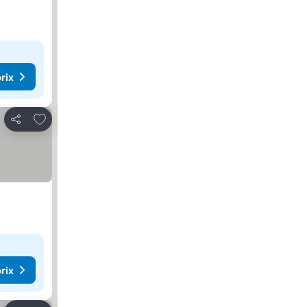
rix
Ajouter à mes favoris
Partager
rix