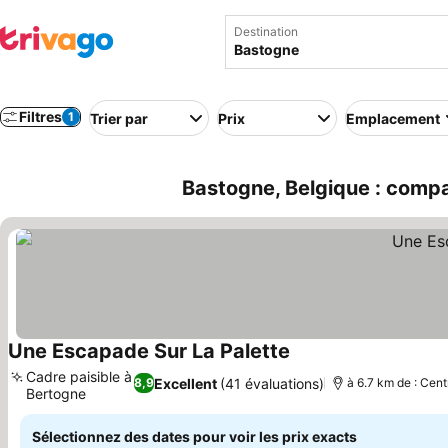
Destination
Filtres
1
Trier par
Prix
Emplacement
Bastogne, Belgique : compa
Une Escapade Sur La Palette
Cadre paisible à
Excellent
(41 évaluations)
8,9
à 6.7 km de : Cent
Bertogne
Sélectionnez des dates pour voir les prix exacts