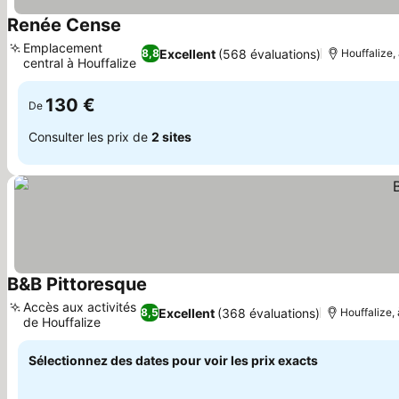
Renée Cense
Emplacement
Excellent
(568 évaluations)
8,8
Houffalize,
central à Houffalize
130 €
De
Consulter les prix de
2 sites
B&B Pittoresque
Accès aux activités
Excellent
(368 évaluations)
8,5
Houffalize,
de Houffalize
Sélectionnez des dates pour voir les prix exacts