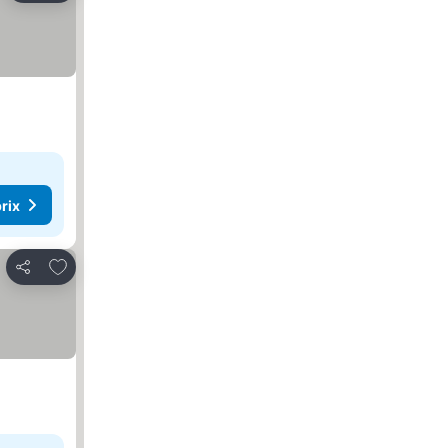
rix
Ajouter à mes favoris
Partager