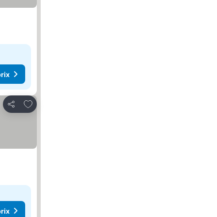
rix
Ajouter à mes favoris
Partager
rix