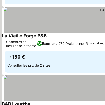
La Vieille Forge B&B
Chambres en
Excellent
(279 évaluations)
9,6
Houffalize,
mezzanine à thème
150 €
De
Consulter les prix de
2 sites
B&B L'ourthe