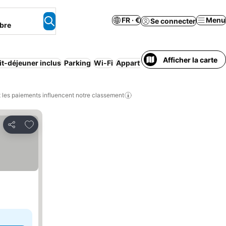
FR · €
Menu
Se connecter
bre
Afficher la carte
it-déjeuner inclus
Parking
Wi-Fi
Appart'hôtel
Piscine
Resort
An
les paiements influencent notre classement
Ajouter à mes favoris
Partager