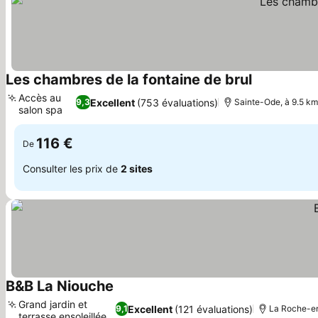
Les chambres de la fontaine de brul
Accès au
Excellent
(753 évaluations)
9,3
Sainte-Ode, à 9.5 km
salon spa
116 €
De
Consulter les prix de
2 sites
B&B La Niouche
Grand jardin et
Excellent
(121 évaluations)
9,1
La Roche-en
terrasse ensoleillée