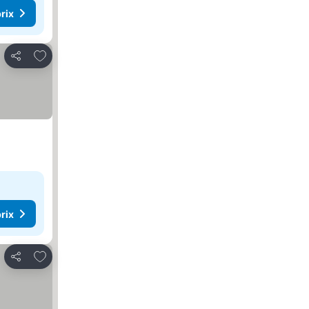
rix
Ajouter à mes favoris
Partager
rix
Ajouter à mes favoris
Partager