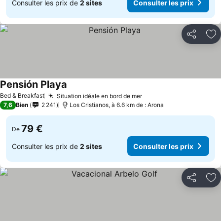
Consulter les prix de
2 sites
Consulter les prix
Partager
Aj
Pensión Playa
Consulter les prix
Bed & Breakfast
Situation idéale en bord de mer
Consulter les prix
7,6
Bien
2 241
Los Cristianos, à 6.6 km de : Arona
79 €
De
Consulter les prix de
2 sites
Consulter les prix
Partager
Aj