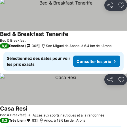
Partager
Aj
Bed & Breakfast Tenerife
Consulter les prix
Bed & Breakfast
8,8
Excellent
305
San Miguel de Abona, à 6.4 km de : Arona
Sélectionnez des dates pour voir
Consulter les prix
les prix exacts
Partager
Aj
Casa Resi
Consulter les prix
Bed & Breakfast
Accès aux sports nautiques et à la randonnée
Consulter 
8,2
Très bien
83
Arico, à 19.6 km de : Arona