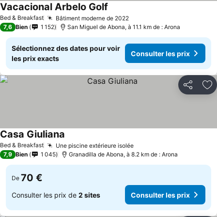
Vacacional Arbelo Golf
Consulter les prix
Bed & Breakfast
Bâtiment moderne de 2022
Consulter les prix
7,6
Bien
1 152
San Miguel de Abona, à 11.1 km de : Arona
Sélectionnez des dates pour voir
Consulter les prix
les prix exacts
Partager
Aj
Casa Giuliana
Consulter les prix
Bed & Breakfast
Une piscine extérieure isolée
Consulter les prix
7,9
Bien
1 045
Granadilla de Abona, à 8.2 km de : Arona
70 €
De
Consulter les prix de
2 sites
Consulter les prix