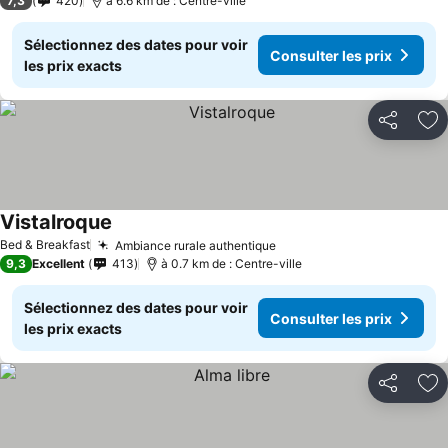
7,3
420
à 6.6 km de : Centre-ville
Sélectionnez des dates pour voir
Consulter les prix
les prix exacts
Partager
Aj
Vistalroque
Consulter les prix
Bed & Breakfast
Ambiance rurale authentique
Consulter les prix
9,3
Excellent
413
à 0.7 km de : Centre-ville
Sélectionnez des dates pour voir
Consulter les prix
les prix exacts
Partager
Aj