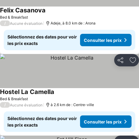
Felix Casanova
Consulter les prix
Bed & Breakfast
/
Adeje, à 8.0 km de : Arona
Aucune évaluation
Sélectionnez des dates pour voir
Consulter les prix
les prix exacts
Partager
Aj
Hostel La Camella
Consulter les prix
Bed & Breakfast
/
à 2.6 km de : Centre-ville
Aucune évaluation
Sélectionnez des dates pour voir
Consulter les prix
les prix exacts