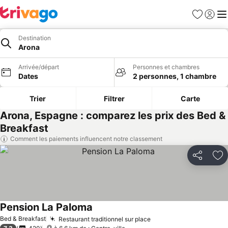
Favoris
Se con
Me
Destination
Arona
Arrivée/départ
Personnes et chambres
Dates
2 personnes, 1 chambre
Trier
Filtrer
Carte
Arona, Espagne : comparez les prix des Bed &
Breakfast
Comment les paiements influencent notre classement
Partager
Aj
Pension La Paloma
Consulter les prix
Bed & Breakfast
Restaurant traditionnel sur place
Consulter les prix