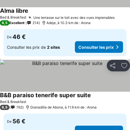
Alma libre
Consulter les prix
Bed & Breakfast
Une terrasse sur le toit avec des vues imprenables
Consult
8,5
Excellent
214
Adeje, à 10.3 km de : Arona
46 €
De
Consulter les prix de
2 sites
Consulter les prix
Partager
Aj
B&B paraiso tenerife super suite
Consulter les prix
Bed & Breakfast
6,5
762
Granadilla de Abona, à 11.9 km de : Arona
56 €
De