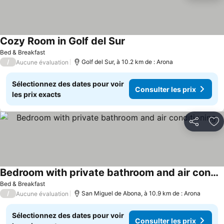
Cozy Room in Golf del Sur
Consulter les prix
Bed & Breakfast
/
Golf del Sur, à 10.2 km de : Arona
Aucune évaluation
Sélectionnez des dates pour voir
Consulter les prix
les prix exacts
Partager
Aj
Bedroom with private bathroom and air conditioning
Consulter les prix
Bed & Breakfast
/
San Miguel de Abona, à 10.9 km de : Arona
Aucune évaluation
Sélectionnez des dates pour voir
Consulter les prix