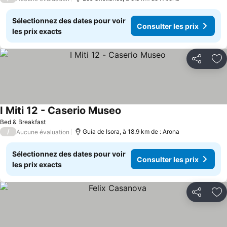
Sélectionnez des dates pour voir
Consulter les prix
les prix exacts
Partager
Aj
I Miti 12 - Caserio Museo
Consulter les prix
Bed & Breakfast
/
Guía de Isora, à 18.9 km de : Arona
Aucune évaluation
Sélectionnez des dates pour voir
Consulter les prix
les prix exacts
Partager
Aj