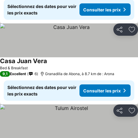
Sélectionnez des dates pour voir
Consulter les prix
les prix exacts
Partager
Aj
Casa Juan Vera
Consulter les prix
Bed & Breakfast
9,1
Excellent
6
Granadilla de Abona, à 8.7 km de : Arona
Sélectionnez des dates pour voir
Consulter les prix
les prix exacts
Partager
Aj