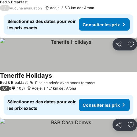
Bed & Breakfast
/
Adeje, à 5.3 km de : Arona
Aucune évaluation
Sélectionnez des dates pour voir
Consulter les prix
les prix exacts
Partager
Aj
Tenerife Holidays
Consulter les prix
Bed & Breakfast
Piscine privée avec accès terrasse
Consulter les prix
7,4
108
Adeje, à 4.7 km de : Arona
Sélectionnez des dates pour voir
Consulter les prix
les prix exacts
Partager
Aj