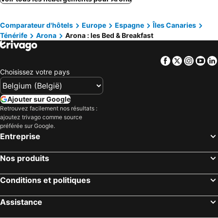
Guía de Isora, bed and breakfasts
La Orotava, bed and breakfasts
Comparateur d'hôtels
Europe
Espagne
Îles Canaries
Fasnia, bed and breakfasts
Ténérife
Arona
Arona : les Bed & Breakfast
Facebook
Twitter
Insta
Yo
Choisissez votre pays
Ajouter sur Google
Retrouvez facilement nos résultats :
ajoutez trivago comme source
préférée sur Google.
Entreprise
Nos produits
Conditions et politiques
Assistance