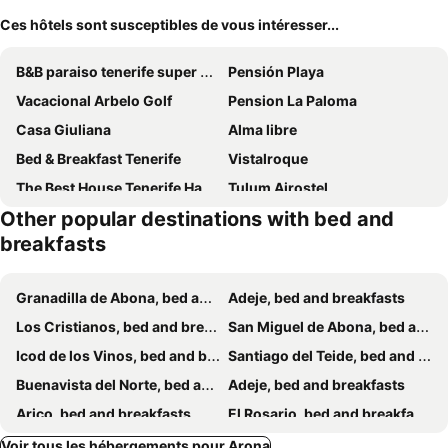
Ces hôtels sont susceptibles de vous intéresser...
B&B paraiso tenerife super suite
Pensión Playa
Vacacional Arbelo Golf
Pension La Paloma
Casa Giuliana
Alma libre
Bed & Breakfast Tenerife
Vistalroque
The Best House Tenerife Habitaciones Compartidas
Tulum Airostel
Other popular destinations with bed and
B&B Casa Domvs
Concept Rooms
breakfasts
Fat Hill Finca
Rooms City
Casa Resi
Granadilla de Abona, bed and breakfasts
Adeje, bed and breakfasts
Los Cristianos, bed and breakfasts
San Miguel de Abona, bed and breakfasts
Icod de los Vinos, bed and breakfasts
Santiago del Teide, bed and breakfasts
Buenavista del Norte, bed and breakfasts
Adeje, bed and breakfasts
Arico, bed and breakfasts
El Rosario, bed and breakfasts
Candelaria, bed and breakfasts
Garachico, bed and breakfasts
Voir tous les hébergements pour Arona