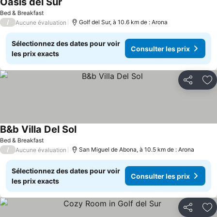
Oasis del Sur
Consulter les prix
Bed & Breakfast
/
Golf del Sur, à 10.6 km de : Arona
Aucune évaluation
Sélectionnez des dates pour voir
Consulter les prix
les prix exacts
Partager
Aj
B&b Villa Del Sol
Consulter les prix
Bed & Breakfast
/
San Miguel de Abona, à 10.5 km de : Arona
Aucune évaluation
Sélectionnez des dates pour voir
Consulter les prix
les prix exacts
Partager
Aj