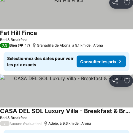
Partager
Aj
Fat Hill Finca
Consulter les prix
Bed & Breakfast
7,5
Bien
17
Granadilla de Abona, à 9.1 km de : Arona
Sélectionnez des dates pour voir
Consulter les prix
les prix exacts
Partager
Aj
CASA DEL SOL Luxury Villa - Breakfast & Brunch
Consulter les prix
Bed & Breakfast
/
Adeje, à 9.6 km de : Arona
Aucune évaluation