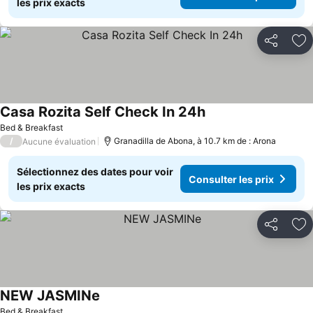
les prix exacts
Partager
Aj
Casa Rozita Self Check In 24h
Consulter les prix
Bed & Breakfast
/
Granadilla de Abona, à 10.7 km de : Arona
Aucune évaluation
Sélectionnez des dates pour voir
Consulter les prix
les prix exacts
Partager
Aj
NEW JASMINe
Consulter les prix
Bed & Breakfast