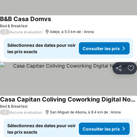
B&B Casa Domvs
Consulter les prix
Bed & Breakfast
/
Adeje, à 5.5 km de : Arona
Aucune évaluation
Sélectionnez des dates pour voir
Consulter les prix
les prix exacts
Partager
Aj
Casa Capitan Coliving Coworking Digital Nomads
Consulter les prix
Bed & Breakfast
/
San Miguel de Abona, à 8.4 km de : Arona
Aucune évaluation
Sélectionnez des dates pour voir
Consulter les prix
les prix exacts