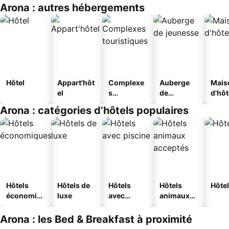
Arona : autres hébergements
Hôtel
Appart'hôt
Complexe
Auberge
Mais
el
s
de
d'hô
touristique
jeunesse
Arona : catégories d’hôtels populaires
s
Hôtels
Hôtels de
Hôtels
Hôtels
Hôtel
économiq
luxe
avec
animaux
ues
piscine
acceptés
Arona : les Bed & Breakfast à proximité