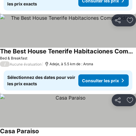
Consulter les prix
les prix exacts
Partager
Aj
The Best House Tenerife Habitaciones Compartidas
Consulter les prix
Bed & Breakfast
/
Adeje, à 5.5 km de : Arona
Aucune évaluation
Sélectionnez des dates pour voir
Consulter les prix
les prix exacts
Partager
Aj
Casa Paraiso
Consulter les prix