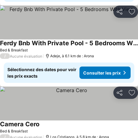
Partager
Aj
Ferdy Bnb With Private Pool - 5 Bedrooms With View
Consulter les prix
Bed & Breakfast
/
Adeje, à 6.1 km de : Arona
Aucune évaluation
Sélectionnez des dates pour voir
Consulter les prix
les prix exacts
Partager
Aj
Camera Cero
Consulter les prix
Bed & Breakfast
/
Los Cristianos, à 5.8 km de : Arona
Aucune évaluation