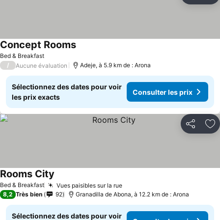
Concept Rooms
Consulter les prix
Bed & Breakfast
/
Adeje, à 5.9 km de : Arona
Aucune évaluation
Sélectionnez des dates pour voir
Consulter les prix
les prix exacts
Partager
Aj
Rooms City
Consulter les prix
Bed & Breakfast
Vues paisibles sur la rue
Consulter les prix
8,2
Très bien
92
Granadilla de Abona, à 12.2 km de : Arona
Sélectionnez des dates pour voir