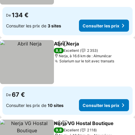
134 €
De
Consulter les prix de
3 sites
Consulter les prix
Abril Nerja
Partager
Ajouter à mes favoris
Consulter les pr
8,8
Excellent
2 353
Nerja, à 16.6 km de : Almunécar
Solarium sur le toit avec transats
Consulter
67 €
De
Consulter les prix de
10 sites
Consulter les prix
Nerja VG Hostal Boutique
Partager
Ajouter à mes favoris
C
9,8
Excellent
2 118