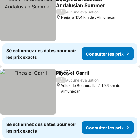
Partager
Ajouter à mes favoris
Andalusian Summer
Consulter les prix
/
Aucune évaluation
Nerja, à 17.4 km de : Almunécar
Sélectionnez des dates pour voir
Consulter les prix
les prix exacts
Finca el Carril
Partager
Ajouter à mes favoris
Consulter les
/
Aucune évaluation
Vélez de Benaudalla, à 19.6 km de :
Almunécar
Sélectionnez des dates pour voir
Consulter les prix
les prix exacts