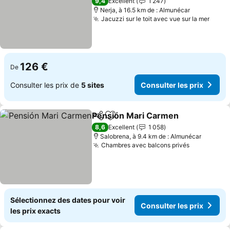
Consulter les prix
9,4
Excellent
1 247
Nerja, à 16.5 km de : Almunécar
Jacuzzi sur le toit avec vue sur la mer
Consu
126 €
De
Consulter les prix de
5 sites
Consulter les prix
Pensión Mari Carmen
Partager
Ajouter à mes favoris
Cons
8,6
Excellent
1 058
Salobrena, à 9.4 km de : Almunécar
Chambres avec balcons privés
Consulter 
Sélectionnez des dates pour voir
Consulter les prix
les prix exacts