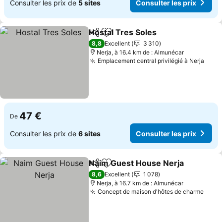
Consulter les prix de
5 sites
Consulter les prix
Hostal Tres Soles
Partager
Ajouter à mes favoris
Consulter
8,8
Excellent
3 310
Nerja, à 16.4 km de : Almunécar
Emplacement central privilégié à Nerja
Cons
47 €
De
Consulter les prix de
6 sites
Consulter les prix
Naim Guest House Nerja
Partager
Ajouter à mes favoris
C
8,6
Excellent
1 078
Nerja, à 16.7 km de : Almunécar
Concept de maison d'hôtes de charme
Consu