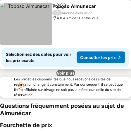
Toboso Almunecar
Partager
Ajouter à mes favoris
Consult
/
Aucune évaluation
à 0.4 km de : Centre-ville
Sélectionnez des dates pour voir
Consulter les prix
les prix exacts
Voir plus
Les prix et les disponibilités que nous recevons des sites de
réservation changent constamment. Par conséquent, il se peut que
l’offre affichée sur trivago ne soit pas la même que celle du site de
réservation.
Questions fréquemment posées au sujet de
Almunécar
Fourchette de prix