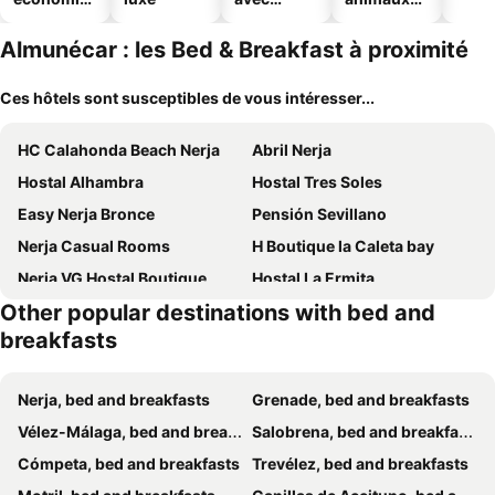
ues
piscine
acceptés
Almunécar : les Bed & Breakfast à proximité
Ces hôtels sont susceptibles de vous intéresser...
HC Calahonda Beach Nerja
Abril Nerja
Hostal Alhambra
Hostal Tres Soles
Easy Nerja Bronce
Pensión Sevillano
Nerja Casual Rooms
H Boutique la Caleta bay
Nerja VG Hostal Boutique
Hostal La Ermita
Other popular destinations with bed and
Casa del Azucar
Villa Morera Bed & Breakfast
breakfasts
Naim Guest House Nerja
Hostal Boutique Bajamar
Las Tres Hermanas
Pensión Mari Carmen
Nerja, bed and breakfasts
Grenade, bed and breakfasts
Hostal Plaza Damasco
B&b Villaquinta
Vélez-Málaga, bed and breakfasts
Salobrena, bed and breakfasts
Hostal Nerjasol
Villa Corte Azul
Cómpeta, bed and breakfasts
Trevélez, bed and breakfasts
La Casa De Abuela
EL Torreon 109 Charming B&B