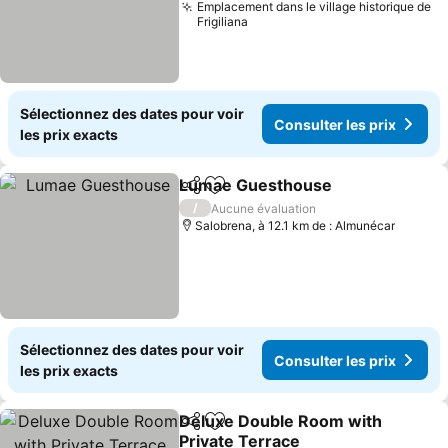
Emplacement dans le village historique de
Frigiliana
Sélectionnez des dates pour voir
Consulter les prix
les prix exacts
Lumae Guesthouse
Partager
Ajouter à mes favoris
Consult
/
Aucune évaluation
Salobrena, à 12.1 km de : Almunécar
Sélectionnez des dates pour voir
Consulter les prix
les prix exacts
Deluxe Double Room with
Partager
Ajouter à mes favoris
Private Terrace