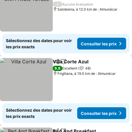
Consulter les prix
/
Aucune évaluation
Salobrena, à 12.0 km de : Almunécar
Sélectionnez des dates pour voir
Consulter les prix
les prix exacts
Villa Corte Azul
Partager
Ajouter à mes favoris
Consulter l
9,8
Excellent
48
Frigiliana, à 19.0 km de : Almunécar
Sélectionnez des dates pour voir
Consulter les prix
les prix exacts
Bed And Breakfast