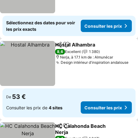
Sélectionnez des dates pour voir
Consulter les prix
les prix exacts
Hostal Alhambra
Partager
Ajouter à mes favoris
Consulter 
8,6
Excellent
1 380
Nerja, à 17.1 km de : Almunécar
Design intérieur d'inspiration andalouse
Cons
53 €
De
Consulter les prix de
4 sites
Consulter les prix
HC Calahonda Beach
Partager
Ajouter à mes favoris
Nerja