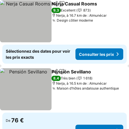
Nerja Casual Rooms
Partager
Ajouter à mes favoris
Consul
9,3
Excellent
873
Nerja, à 16.7 km de : Almunécar
Design côtier moderne
Consulter les pri
Sélectionnez des dates pour voir
Consulter les prix
les prix exacts
Pensión Sevillano
Partager
Ajouter à mes favoris
Consulter
8,4
Très bien
1 618
Nerja, à 16.5 km de : Almunécar
Maison d'hôtes andalouse authentique
Cons
76 €
De