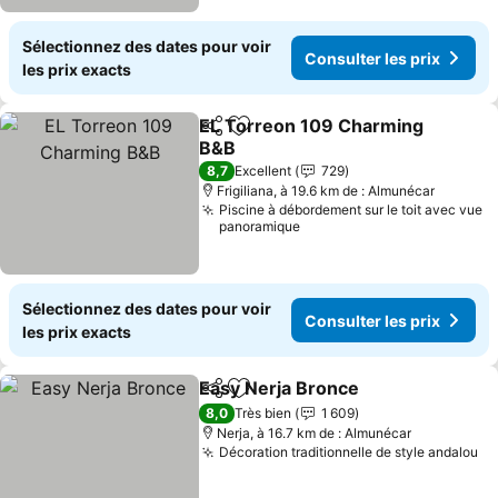
Sélectionnez des dates pour voir
Consulter les prix
les prix exacts
EL Torreon 109 Charming
Partager
Ajouter à mes favoris
B&B
Consulter les prix
8,7
Excellent
729
Frigiliana, à 19.6 km de : Almunécar
Piscine à débordement sur le toit avec vue
panoramique
Sélectionnez des dates pour voir
Consulter les prix
les prix exacts
Easy Nerja Bronce
Partager
Ajouter à mes favoris
Consulte
8,0
Très bien
1 609
Nerja, à 16.7 km de : Almunécar
Décoration traditionnelle de style andalou
Co