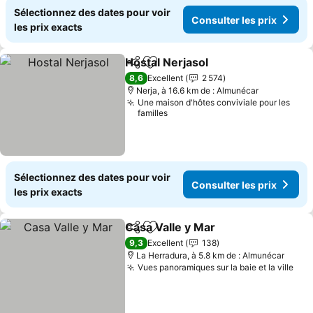
Sélectionnez des dates pour voir
Consulter les prix
les prix exacts
Hostal Nerjasol
Partager
Ajouter à mes favoris
Consulter l
8,6
Excellent
2 574
Nerja, à 16.6 km de : Almunécar
Une maison d'hôtes conviviale pour les
familles
Sélectionnez des dates pour voir
Consulter les prix
les prix exacts
Casa Valle y Mar
Partager
Ajouter à mes favoris
Consulter 
9,3
Excellent
138
La Herradura, à 5.8 km de : Almunécar
Vues panoramiques sur la baie et la ville
Con