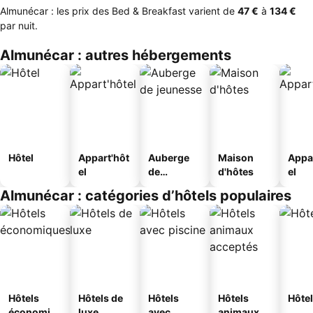
Almunécar : les prix des Bed & Breakfast varient de
‎47 €
à
‎134 €
par nuit.
Almunécar : autres hébergements
Hôtel
Appart'hôt
Auberge
Maison
Appa
el
de
d'hôtes
el
jeunesse
Almunécar : catégories d’hôtels populaires
Hôtels
Hôtels de
Hôtels
Hôtels
Hôtel
économiq
luxe
avec
animaux