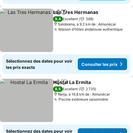
Las Tres Hermanas
Partager
Ajouter à mes favoris
Consult
9,4
Excellent
368
Salobrena, à 9.2 km de : Almunécar
Maison d'hôtes andalouse authentique
Cons
Sélectionnez des dates pour voir
Consulter les prix
les prix exacts
Hostal La Ermita
Partager
Ajouter à mes favoris
Consulter 
8,5
Excellent
2 735
Nerja, à 16.8 km de : Almunécar
Piscine extérieure saisonnière
Consulter l
Sélectionnez des dates pour voir