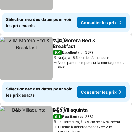
Sélectionnez des dates pour voir
Consulter les prix
les prix exacts
Villa Morera Bed &
Partager
Ajouter à mes favoris
Breakfast
Consulter les prix
9,4
Excellent
387
Nerja, à 18.5 km de : Almunécar
Vues panoramiques sur la montagne et la
mer
Sélectionnez des dates pour voir
Consulter les prix
les prix exacts
B&b Villaquinta
Partager
Ajouter à mes favoris
Consulter l
9,1
Excellent
233
La Herradura, à 3.9 km de : Almunécar
Piscine à débordement avec vue
panoramique