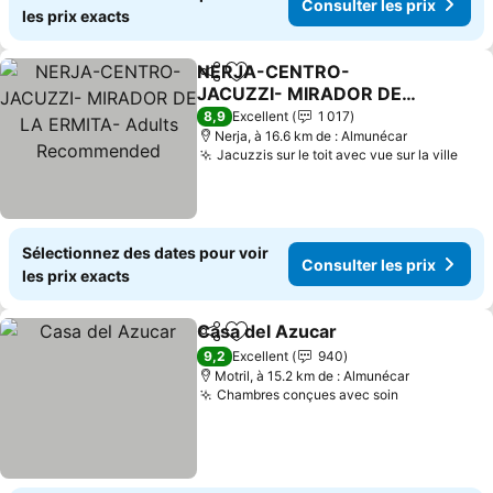
Consulter les prix
les prix exacts
NERJA-CENTRO-
Partager
Ajouter à mes favoris
JACUZZI- MIRADOR DE
LA ERMITA- Adults
Consulter les prix
8,9
Excellent
1 017
Recommended
Nerja, à 16.6 km de : Almunécar
Jacuzzis sur le toit avec vue sur la ville
Cons
Sélectionnez des dates pour voir
Consulter les prix
les prix exacts
Casa del Azucar
Partager
Ajouter à mes favoris
Consulter 
9,2
Excellent
940
Motril, à 15.2 km de : Almunécar
Chambres conçues avec soin
Consulter l