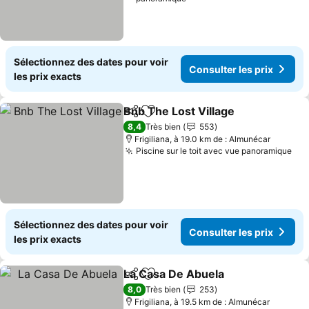
Sélectionnez des dates pour voir
Consulter les prix
les prix exacts
Bnb The Lost Village
Partager
Ajouter à mes favoris
Consul
8,4
Très bien
553
Frigiliana, à 19.0 km de : Almunécar
Piscine sur le toit avec vue panoramique
Con
Sélectionnez des dates pour voir
Consulter les prix
les prix exacts
La Casa De Abuela
Partager
Ajouter à mes favoris
Consulte
8,0
Très bien
253
Frigiliana, à 19.5 km de : Almunécar