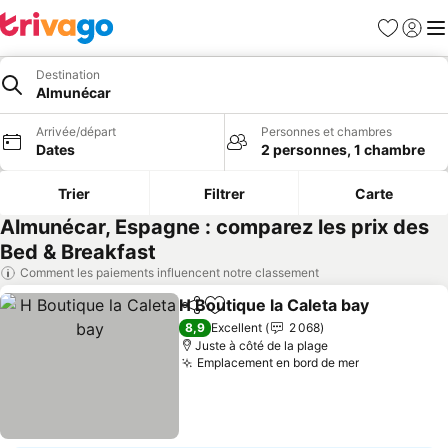
Favoris
Se con
Me
Destination
Almunécar
Arrivée/départ
Personnes et chambres
Dates
2 personnes, 1 chambre
Trier
Filtrer
Carte
Almunécar, Espagne : comparez les prix des
Bed & Breakfast
Comment les paiements influencent notre classement
H Boutique la Caleta bay
Partager
Ajouter à mes favoris
Co
8,9
Excellent
2 068
Juste à côté de la plage
Emplacement en bord de mer
Consulter le