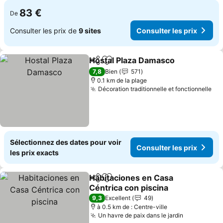
83 €
De
Consulter les prix de
9 sites
Consulter les prix
Hostal Plaza Damasco
Partager
Ajouter à mes favoris
Cons
7,8
Bien
571
0.1 km de la plage
Décoration traditionnelle et fonctionnelle
Con
Sélectionnez des dates pour voir
Consulter les prix
les prix exacts
Habitaciones en Casa
Partager
Ajouter à mes favoris
Céntrica con piscina
Consulter les prix
9,3
Excellent
49
à 0.5 km de : Centre-ville
Un havre de paix dans le jardin
Consulter 