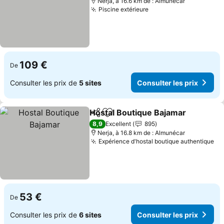
Nerja, à 16.6 km de : Almunécar
Piscine extérieure
Consulter les prix
109 €
De
Consulter les prix de
5 sites
Consulter les prix
Hostal Boutique Bajamar
Partager
Ajouter à mes favoris
C
8,9
Excellent
895
Nerja, à 16.8 km de : Almunécar
Expérience d'hostal boutique authentique
Co
53 €
De
Consulter les prix de
6 sites
Consulter les prix