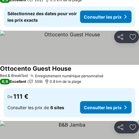
Sélectionnez des dates pour voir
Consulter les prix
les prix exacts
Partager
Aj
Ottocento Guest House
Bed & Breakfast
Enregistrement numérique personnalisé
8,9
Excellent
559
0.8 km de la plage
111 €
De
Consulter les prix de
6 sites
Consulter les prix
Partager
Aj