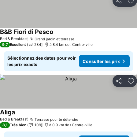
Partager
Aj
B&B Fiori di Pesco
Bed & Breakfast
Grand jardin et terrasse
9,7
Excellent
234
à 8.4 km de : Centre-ville
Sélectionnez des dates pour voir
Consulter les prix
les prix exacts
Partager
Aj
Aliga
Bed & Breakfast
Terrasse pour te détendre
8,1
Très bien
109
à 0.9 km de : Centre-ville