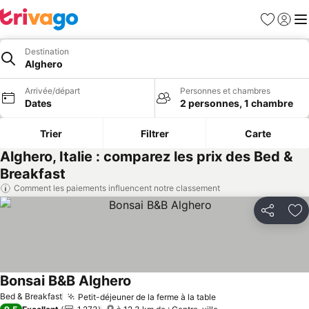
Favoris
Se con
Me
Destination
Alghero
Arrivée/départ
Personnes et chambres
Dates
2 personnes, 1 chambre
Trier
Filtrer
Carte
Alghero, Italie : comparez les prix des Bed &
Breakfast
Comment les paiements influencent notre classement
Partager
Aj
Bonsai B&B Alghero
Bed & Breakfast
Petit-déjeuner de la ferme à la table