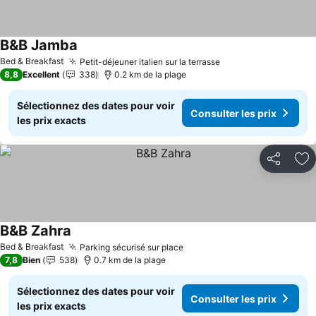
B&B Jamba
Bed & Breakfast
Petit-déjeuner italien sur la terrasse
8,8
Excellent
338
0.2 km de la plage
Sélectionnez des dates pour voir
Consulter les prix
les prix exacts
Partager
Aj
B&B Zahra
Bed & Breakfast
Parking sécurisé sur place
7,8
Bien
538
0.7 km de la plage
Sélectionnez des dates pour voir
Consulter les prix
les prix exacts