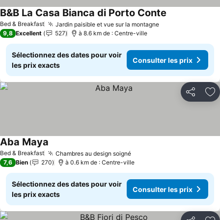
B&B La Casa Bianca di Porto Conte
Bed & Breakfast
Jardin paisible et vue sur la montagne
9,8
Excellent
527
à 8.6 km de : Centre-ville
Sélectionnez des dates pour voir
Consulter les prix
les prix exacts
Partager
Aj
Aba Maya
Bed & Breakfast
Chambres au design soigné
7,6
Bien
270
à 0.6 km de : Centre-ville
Sélectionnez des dates pour voir
Consulter les prix
les prix exacts