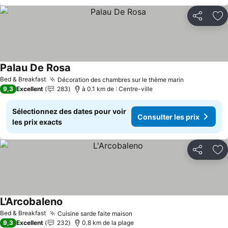
Partager
Aj
Palau De Rosa
Bed & Breakfast
Décoration des chambres sur le thème marin
9,3
Excellent
283
à 0.1 km de : Centre-ville
Sélectionnez des dates pour voir
Consulter les prix
les prix exacts
Partager
Aj
L'Arcobaleno
Bed & Breakfast
Cuisine sarde faite maison
9,3
Excellent
232
0.8 km de la plage