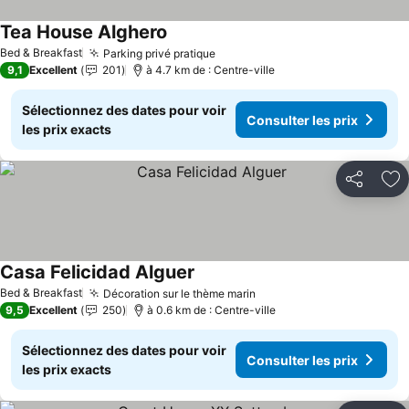
Tea House Alghero
Bed & Breakfast
Parking privé pratique
9,1
Excellent
201
à 4.7 km de : Centre-ville
Sélectionnez des dates pour voir
Consulter les prix
les prix exacts
Partager
Aj
Casa Felicidad Alguer
Bed & Breakfast
Décoration sur le thème marin
9,5
Excellent
250
à 0.6 km de : Centre-ville
Sélectionnez des dates pour voir
Consulter les prix
les prix exacts