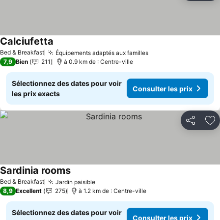
Calciufetta
Bed & Breakfast
Équipements adaptés aux familles
7,9
Bien
211
à 0.9 km de : Centre-ville
Sélectionnez des dates pour voir
Consulter les prix
les prix exacts
Partager
Aj
Sardinia rooms
Bed & Breakfast
Jardin paisible
8,9
Excellent
275
à 1.2 km de : Centre-ville
Sélectionnez des dates pour voir
Consulter les prix