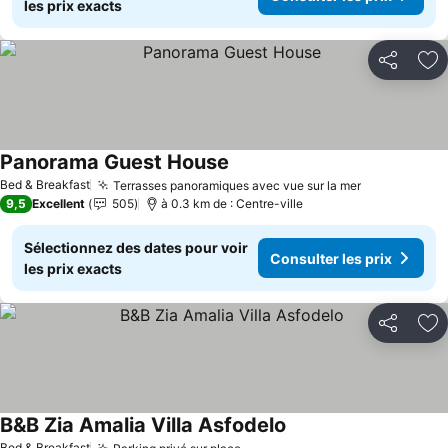
les prix exacts
Partager
Aj
Panorama Guest House
Bed & Breakfast
Terrasses panoramiques avec vue sur la mer
9,5
Excellent
505
à 0.3 km de : Centre-ville
Sélectionnez des dates pour voir
Consulter les prix
les prix exacts
Partager
Aj
B&B Zia Amalia Villa Asfodelo
Bed & Breakfast