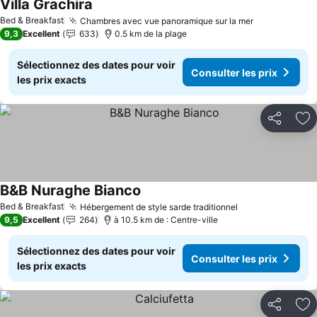
Villa Grachira
Bed & Breakfast
Chambres avec vue panoramique sur la mer
9,3
Excellent
633
0.5 km de la plage
Sélectionnez des dates pour voir
Consulter les prix
les prix exacts
Partager
Aj
B&B Nuraghe Bianco
Bed & Breakfast
Hébergement de style sarde traditionnel
9,5
Excellent
264
à 10.5 km de : Centre-ville
Sélectionnez des dates pour voir
Consulter les prix
les prix exacts
Partager
Aj