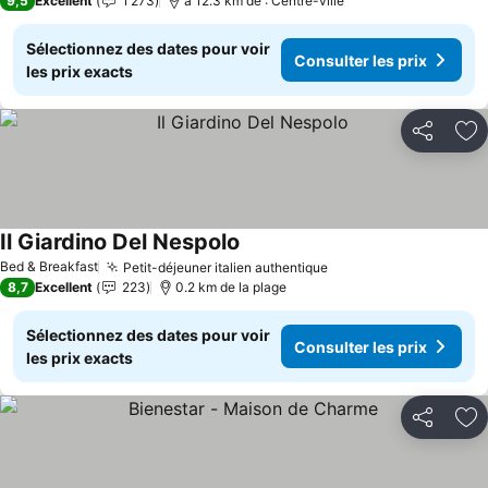
9,5
Excellent
1 273
à 12.3 km de : Centre-ville
Sélectionnez des dates pour voir
Consulter les prix
les prix exacts
Partager
Aj
Il Giardino Del Nespolo
Bed & Breakfast
Petit-déjeuner italien authentique
8,7
Excellent
223
0.2 km de la plage
Sélectionnez des dates pour voir
Consulter les prix
les prix exacts
Partager
Aj