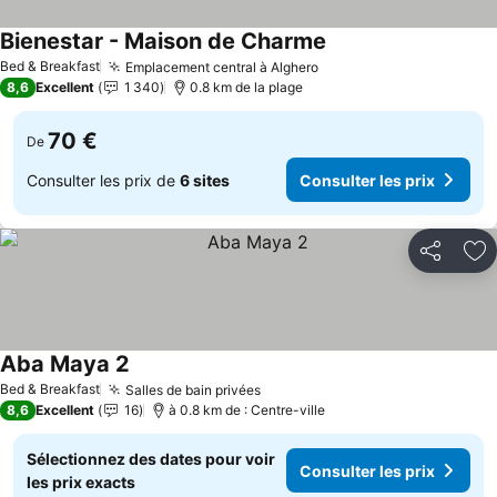
Bienestar - Maison de Charme
Bed & Breakfast
Emplacement central à Alghero
8,6
Excellent
1 340
0.8 km de la plage
70 €
De
Consulter les prix de
6 sites
Consulter les prix
Partager
Aj
Aba Maya 2
Bed & Breakfast
Salles de bain privées
8,6
Excellent
16
à 0.8 km de : Centre-ville
Sélectionnez des dates pour voir
Consulter les prix
les prix exacts