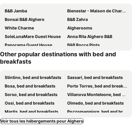
B&B Jamba
Bienestar - Maison de Charme
Bonsai B&B Alghero
B&B Zahra
White Charme
Algherooms
SoleLunaMare Guest House
Anna Rita Alghero B&B
Panorama Guest House
B&B Rocca Pinta
Other popular destinations with bed and
B&B La Casa Bianca di Porto Conte
Agriturismo I Vigneti
breakfasts
Casa Felicidad Alguer
Sardinia rooms
Magralù 2 B&B
The Whale B&B
Stintino, bed and breakfasts
Sassari, bed and breakfasts
Villa Grachira
B&B Nuraghe Bianco
Bosa, bed and breakfasts
Porto Torres, bed and breakfasts
Calciufetta
L'Arcobaleno
Sorso, bed and breakfasts
Villanova Monteleone, bed and breakfasts
Aba Maya
Il Giardino Degli Iris
Ossi, bed and breakfasts
Olmedo, bed and breakfasts
Da Umby
B&B Il Giardinetto Alghero
Martis, bed and breakfasts
Pozzomaggiore, bed and breakfasts
Beach Rooms 1 Self Check-in
Alghero Sunrise
Sennariolo, bed and breakfasts
Uri, bed and breakfasts
Voir tous les hébergements pour Alghero
Guest House XX Settembre
Las Palmas
Bonorva, bed and breakfasts
Magomadas, bed and breakfasts
Villa Marogna
Palau Noal