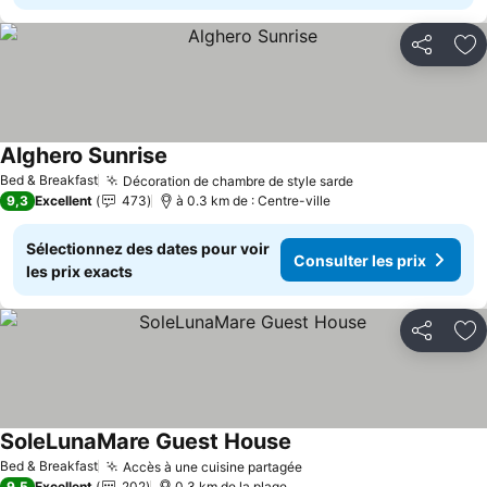
Partager
Aj
Alghero Sunrise
Bed & Breakfast
Décoration de chambre de style sarde
9,3
Excellent
473
à 0.3 km de : Centre-ville
Sélectionnez des dates pour voir
Consulter les prix
les prix exacts
Partager
Aj
SoleLunaMare Guest House
Bed & Breakfast
Accès à une cuisine partagée
9,5
Excellent
202
0.3 km de la plage