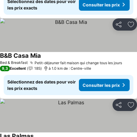
Sélectionnez des dates pour voir
Consulter les prix
les prix exacts
Partager
Aj
B&B Casa Mia
Bed & Breakfast
Petit-déjeuner fait maison qui change tous les jours
9,3
Excellent
185
à 1.0 km de : Centre-ville
Sélectionnez des dates pour voir
Consulter les prix
les prix exacts
Partager
Aj
Las Palmas