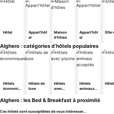
Hôtel
Appart'hôt
Maison
Appart’hôt
Gîte 
el
d'hôtes
el
Alghero : catégories d’hôtels populaires
Hôtels
Hôtels de
Hôtels
Hôtels
Hôtel
économiq
luxe
avec
animaux
ues
piscine
acceptés
Alghero : les Bed & Breakfast à proximité
Ces hôtels sont susceptibles de vous intéresser...