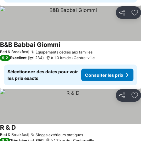
Partager
Aj
B&B Babbai Giommi
Bed & Breakfast
Équipements dédiés aux familles
9,2
Excellent
234
à 1.0 km de : Centre-ville
Sélectionnez des dates pour voir
Consulter les prix
les prix exacts
Partager
Aj
R & D
Bed & Breakfast
Sièges extérieurs pratiques
8,2
Très bien
896
à 1.7 km de : Centre-ville