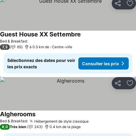
Partager
Aj
Guest House XX Settembre
Bed & Breakfast
7,3
65
à 0.5 km de : Centre-ville
Sélectionnez des dates pour voir
Consulter les prix
les prix exacts
Partager
Aj
Algherooms
Bed & Breakfast
Hébergement de style classique
8,0
Très bien
243
0.4 km de la plage