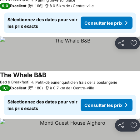
Parking privé sur place
9,0
Excellent
166
à 0.5 km de : Centre-ville
Sélectionnez des dates pour voir
Consulter les prix
les prix exacts
Partager
Aj
The Whale B&B
Bed & Breakfast
Petit-déjeuner quotidien frais de la boulangerie
9,1
Excellent
180
à 0.7 km de : Centre-ville
Sélectionnez des dates pour voir
Consulter les prix
les prix exacts
Partager
Aj