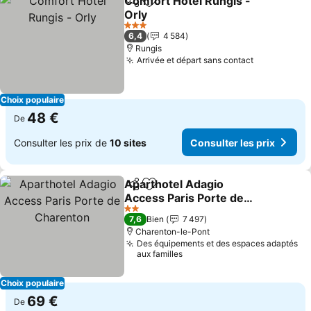
Comfort Hotel Rungis -
Partager
Ajouter à mes favoris
Orly
3 Étoiles
6,4
4 584
Rungis
Arrivée et départ sans contact
Choix populaire
48 €
De
Consulter les prix de
10 sites
Consulter les prix
Aparthotel Adagio
Partager
Ajouter à mes favoris
Access Paris Porte de
Charenton
2 Étoiles
7,6
Bien
7 497
Charenton-le-Pont
Des équipements et des espaces adaptés
aux familles
Choix populaire
69 €
De