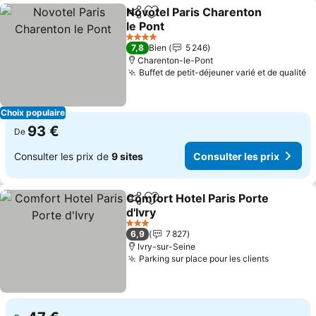
Novotel Paris Charenton
Partager
Ajouter à mes favoris
le Pont
4 Étoiles
7,8
Bien
5 246
Charenton-le-Pont
Buffet de petit-déjeuner varié et de qualité
Choix populaire
93 €
De
Consulter les prix de
9 sites
Consulter les prix
Comfort Hotel Paris Porte
Partager
Ajouter à mes favoris
d'Ivry
3 Étoiles
6,9
7 827
Ivry-sur-Seine
Parking sur place pour les clients