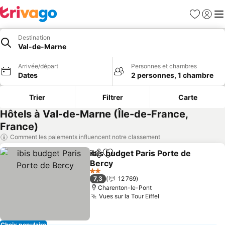
Favoris
Se con
Me
Destination
Val-de-Marne
Arrivée/départ
Personnes et chambres
Dates
2 personnes, 1 chambre
Trier
Filtrer
Carte
Hôtels à Val-de-Marne (Île-de-France,
France)
Comment les paiements influencent notre classement
ibis budget Paris Porte de
Partager
Ajouter à mes favoris
Bercy
2 Étoiles
7,3
12 769
Charenton-le-Pont
Vues sur la Tour Eiffel
Choix populaire