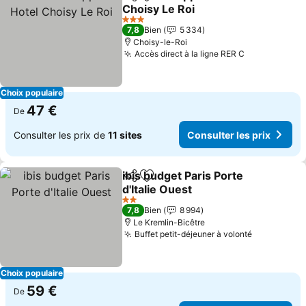
Partager
Ajouter à mes favoris
Choisy Le Roi
3 Étoiles
7,8
Bien
5 334
Choisy-le-Roi
Accès direct à la ligne RER C
Choix populaire
47 €
De
Consulter les prix de
11 sites
Consulter les prix
ibis budget Paris Porte
Partager
Ajouter à mes favoris
d'Italie Ouest
2 Étoiles
7,8
Bien
8 994
Le Kremlin-Bicêtre
Buffet petit-déjeuner à volonté
Choix populaire
59 €
De