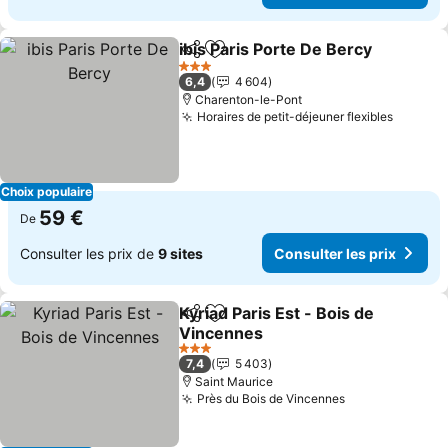
ibis Paris Porte De Bercy
Partager
Ajouter à mes favoris
3 Étoiles
6,4
4 604
Charenton-le-Pont
Horaires de petit-déjeuner flexibles
Choix populaire
59 €
De
Consulter les prix de
9 sites
Consulter les prix
Kyriad Paris Est - Bois de
Partager
Ajouter à mes favoris
Vincennes
3 Étoiles
7,4
5 403
Saint Maurice
Près du Bois de Vincennes