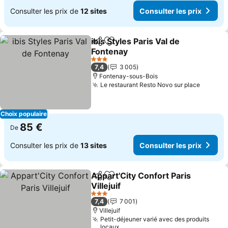
Consulter les prix de
12 sites
Consulter les prix
ibis Styles Paris Val de
Partager
Ajouter à mes favoris
Fontenay
3 Étoiles
7,4
3 005
Fontenay-sous-Bois
Le restaurant Resto Novo sur place
Choix populaire
85 €
De
Consulter les prix de
13 sites
Consulter les prix
Appart'City Confort Paris
Partager
Ajouter à mes favoris
Villejuif
3 Étoiles
7,4
7 001
Villejuif
Petit-déjeuner varié avec des produits
locaux