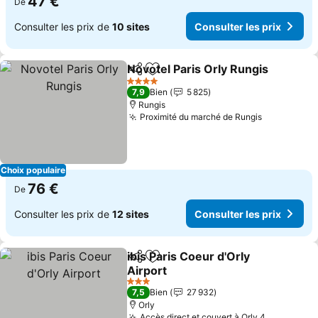
47 €
De
Consulter les prix de
10 sites
Consulter les prix
Novotel Paris Orly Rungis
Partager
Ajouter à mes favoris
4 Étoiles
7,9
Bien
5 825
Rungis
Proximité du marché de Rungis
Choix populaire
76 €
De
Consulter les prix de
12 sites
Consulter les prix
ibis Paris Coeur d'Orly
Partager
Ajouter à mes favoris
Airport
3 Étoiles
7,5
Bien
27 932
Orly
Accès direct et couvert à Orly 4