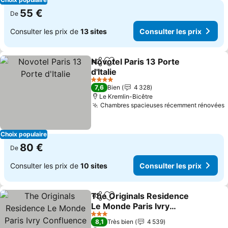
55 €
De
Consulter les prix de
13 sites
Consulter les prix
Novotel Paris 13 Porte
Partager
Ajouter à mes favoris
d'Italie
4 Étoiles
7,6
Bien
4 328
Le Kremlin-Bicêtre
Chambres spacieuses récemment rénovées
Choix populaire
80 €
De
Consulter les prix de
10 sites
Consulter les prix
The Originals Residence
Partager
Ajouter à mes favoris
Le Monde Paris Ivry
Confluence
3 Étoiles
8,1
Très bien
4 539