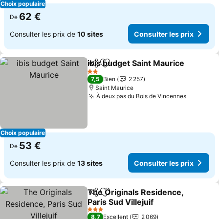
Choix populaire
62 €
De
Consulter les prix de
10 sites
Consulter les prix
ibis budget Saint Maurice
Partager
Ajouter à mes favoris
2 Étoiles
7,5
Bien
2 257
Saint Maurice
À deux pas du Bois de Vincennes
Choix populaire
53 €
De
Consulter les prix de
13 sites
Consulter les prix
The Originals Residence,
Partager
Ajouter à mes favoris
Paris Sud Villejuif
3 Étoiles
8,7
Excellent
2 069