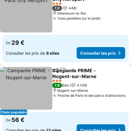
3 Étoiles
7,0
448
Villeneuve-le-Roi
Vues paisibles sur le jardin
29 €
De
Consulter les prix de
6 sites
Consulter les prix
Campanile PRIME -
Partager
Ajouter à mes favoris
Nogent-sur-Marne
3 Étoiles
7,9
Bien
4 149
Nogent-sur-Marne
Proche de Paris et des parcs d'attractions
Choix populaire
56 €
De
Consulter les prix de
12 sites
Consulter les prix