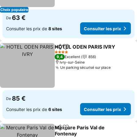
Choix populaire
63 €
De
Consulter les prix de
8 sites
Consulter les prix
HOTEL ODEN PARIS IVRY
Partager
Ajouter à mes favoris
4 Étoiles
9,4
Excellent
856
Ivry-sur-Seine
Un parking sécurisé sur place
85 €
De
Consulter les prix de
6 sites
Consulter les prix
Mercure Paris Val de
Partager
Ajouter à mes favoris
Fontenay