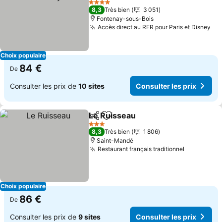
4 Étoiles
8,3
Très bien
3 051
Fontenay-sous-Bois
Accès direct au RER pour Paris et Disney
Choix populaire
84 €
De
Consulter les prix de
10 sites
Consulter les prix
Le Ruisseau
Partager
Ajouter à mes favoris
3 Étoiles
8,3
Très bien
1 806
Saint-Mandé
Restaurant français traditionnel
Choix populaire
86 €
De
Consulter les prix de
9 sites
Consulter les prix