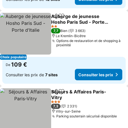
Auberge de jeunesse
Partager
Ajouter à mes favoris
Hosho Paris Sud - Porte
d'Italie
2 Étoiles
7,7
Bien
3 663
Le Kremlin-Bicêtre
Options de restauration et de shopping à
proximité
Choix populaire
109 €
De
Consulter les prix de
7 sites
Consulter les prix
Séjours & Affaires Paris-
Partager
Ajouter à mes favoris
Vitry
3 Étoiles
7,3
2 331
Vitry-sur-Seine
Parking souterrain sécurisé disponible