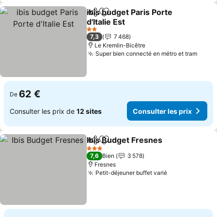
ibis budget Paris Porte
Partager
Ajouter à mes favoris
d'Italie Est
2 Étoiles
7,3
7 468
Le Kremlin-Bicêtre
Super bien connecté en métro et tram
62 €
De
Consulter les prix de
12 sites
Consulter les prix
Ibis Budget Fresnes
Partager
Ajouter à mes favoris
3 Étoiles
7,6
Bien
3 578
Fresnes
Petit-déjeuner buffet varié