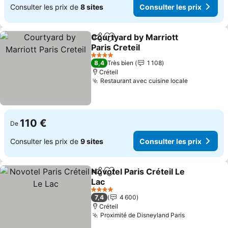
Consulter les prix de
8 sites
Consulter les prix
Courtyard by Marriott
Partager
Ajouter à mes favoris
Paris Creteil
4 Étoiles
8,4
Très bien
1 108
Créteil
Restaurant avec cuisine locale
110 €
De
Consulter les prix de
9 sites
Consulter les prix
Novotel Paris Créteil Le
Partager
Ajouter à mes favoris
Lac
4 Étoiles
7,4
4 600
Créteil
Proximité de Disneyland Paris