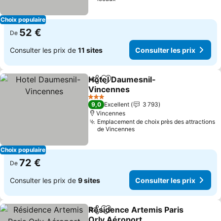
Choix populaire
52 €
De
Consulter les prix de
11 sites
Consulter les prix
Hotel Daumesnil-
Partager
Ajouter à mes favoris
Vincennes
3 Étoiles
9,0
Excellent
3 793
Vincennes
Emplacement de choix près des attractions
de Vincennes
Choix populaire
72 €
De
Consulter les prix de
9 sites
Consulter les prix
Résidence Artemis Paris
Partager
Ajouter à mes favoris
Orly Aéroport