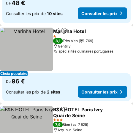
48 €
De
Consulter les prix de
10 sites
Consulter les prix
Marinha Hotel
Partager
Ajouter à mes favoris
1 Étoiles
8,1
Très bien
769
Gentilly
spécialités culinaires portugaises
Choix populaire
96 €
De
Consulter les prix de
2 sites
Consulter les prix
B&B HOTEL Paris Ivry
Partager
Ajouter à mes favoris
Quai de Seine
3 Étoiles
7,9
Bien
7 625
Ivry-sur-Seine