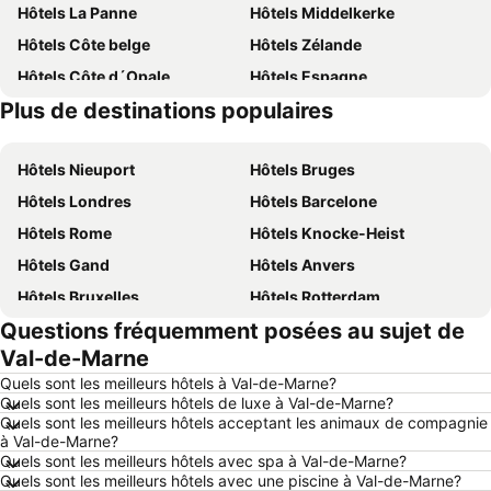
Hôtels La Panne
Hôtels Middelkerke
Hôtels Côte belge
Hôtels Zélande
Hôtels Côte d´Opale
Hôtels Espagne
Plus de destinations populaires
Hôtels Belgique
Hôtels Ardennes belges
Hôtels Nieuport
Hôtels Bruges
Hôtels Londres
Hôtels Barcelone
Hôtels Rome
Hôtels Knocke-Heist
Hôtels Gand
Hôtels Anvers
Hôtels Bruxelles
Hôtels Rotterdam
Questions fréquemment posées au sujet de
Hôtels Maastricht
Hôtels Durbuy
Val-de-Marne
Hôtels Hasselt
Hôtels New York
Quels sont les meilleurs hôtels à Val-de-Marne?
Hôtels Boulogne-sur-Mer
Hôtels Le Coq
Quels sont les meilleurs hôtels de luxe à Val-de-Marne?
Quels sont les meilleurs hôtels acceptant les animaux de compagnie
Hôtels Le Touquet-Paris-Plage
Hôtels Dunkerque
à Val-de-Marne?
Hôtels Málaga
Hôtels France
Quels sont les meilleurs hôtels avec spa à Val-de-Marne?
Quels sont les meilleurs hôtels avec une piscine à Val-de-Marne?
Hôtels Luxembourg
Hôtels Ténérife