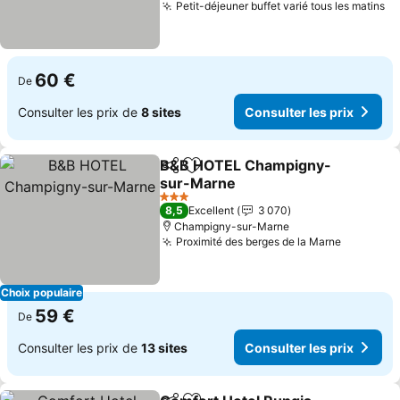
Petit-déjeuner buffet varié tous les matins
60 €
De
Consulter les prix de
8 sites
Consulter les prix
B&B HOTEL Champigny-
Partager
Ajouter à mes favoris
sur-Marne
3 Étoiles
8,5
Excellent
3 070
Champigny-sur-Marne
Proximité des berges de la Marne
Choix populaire
59 €
De
Consulter les prix de
13 sites
Consulter les prix