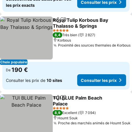
Consulter les prix
les prix exacts
Royal Tulip Korbous Bay
Partager
Ajouter à mes favoris
Thalasso & Springs
5 Étoiles
8,4
Très bien
2 827
Korbous
Proximité des sources thermales de Korbous
Choix populaire
190 €
De
Consulter les prix de
10 sites
Consulter les prix
TUI BLUE Palm Beach
Partager
Ajouter à mes favoris
Palace
5 Étoiles
8,9
Excellent
7 094
Houmt Souk
Proche des marchés animés de Houmt Souk