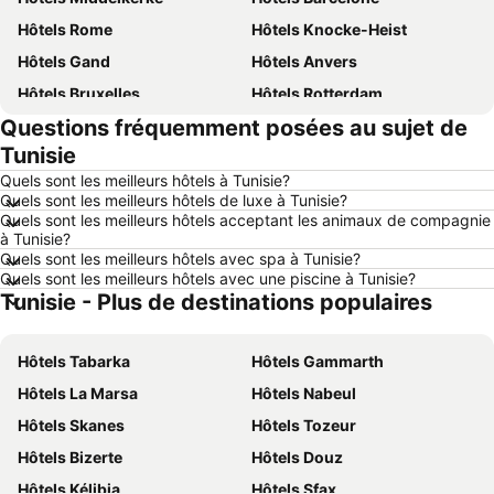
Hôtels Rome
Hôtels Knocke-Heist
Hôtels Gand
Hôtels Anvers
Hôtels Bruxelles
Hôtels Rotterdam
Questions fréquemment posées au sujet de
Hôtels Maastricht
Hôtels Durbuy
Tunisie
Hôtels Hasselt
Hôtels New York
Quels sont les meilleurs hôtels à Tunisie?
Hôtels Boulogne-sur-Mer
Hôtels Le Coq
Quels sont les meilleurs hôtels de luxe à Tunisie?
Quels sont les meilleurs hôtels acceptant les animaux de compagnie
Hôtels Le Touquet-Paris-Plage
Hôtels Dunkerque
à Tunisie?
Hôtels Málaga
Hôtels Belgique
Quels sont les meilleurs hôtels avec spa à Tunisie?
Quels sont les meilleurs hôtels avec une piscine à Tunisie?
Hôtels Luxembourg
Hôtels Ténérife
Tunisie - Plus de destinations populaires
Hôtels Majorque
Hôtels Ibiza
Hôtels Italie
Hôtels Normandie
Hôtels Tabarka
Hôtels Gammarth
Hôtels Pays-Bas
Hôtels Grèce
Hôtels La Marsa
Hôtels Nabeul
Hôtels Île de Rhodes
Hôtels Crète
Hôtels Skanes
Hôtels Tozeur
Hôtels Lac de Garde
Hôtels Costa Brava
Hôtels Bizerte
Hôtels Douz
Hôtels Bretagne
Hôtels Mosel/ Saar
Hôtels Kélibia
Hôtels Sfax