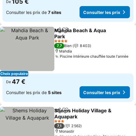
105 €
De
Consulter les prix de
7 sites
Consulter les prix
Mahdia Beach & Aqua
Partager
Ajouter à mes favoris
Park
4 Étoiles
7,7
Bien
8 403
Mahdia
Piscine intérieure chauffée toute l'année
Choix populaire
47 €
De
Consulter les prix de
5 sites
Consulter les prix
Shems Holiday Village &
Partager
Ajouter à mes favoris
Aquapark
3 Étoiles
7,1
2 562
Monastir