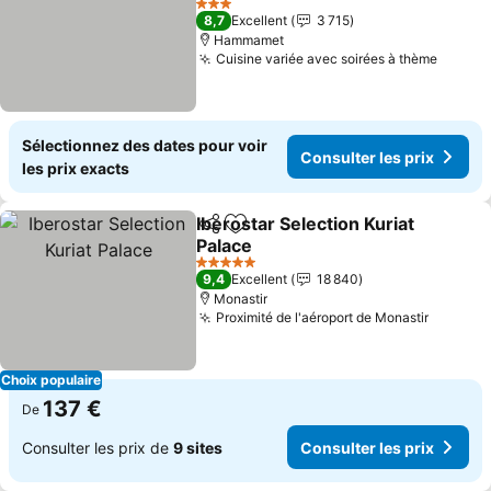
3 Étoiles
8,7
Excellent
3 715
Hammamet
Cuisine variée avec soirées à thème
Sélectionnez des dates pour voir
Consulter les prix
les prix exacts
Iberostar Selection Kuriat
Partager
Ajouter à mes favoris
Palace
5 Étoiles
9,4
Excellent
18 840
Monastir
Proximité de l'aéroport de Monastir
Choix populaire
137 €
De
Consulter les prix de
9 sites
Consulter les prix