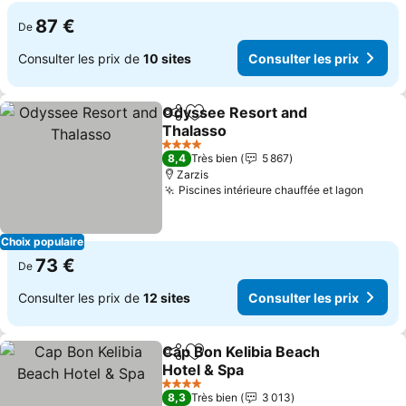
87 €
De
Consulter les prix de
10 sites
Consulter les prix
Odyssee Resort and
Partager
Ajouter à mes favoris
Thalasso
4 Étoiles
8,4
Très bien
5 867
Zarzis
Piscines intérieure chauffée et lagon
Choix populaire
73 €
De
Consulter les prix de
12 sites
Consulter les prix
Cap Bon Kelibia Beach
Partager
Ajouter à mes favoris
Hotel & Spa
4 Étoiles
8,3
Très bien
3 013