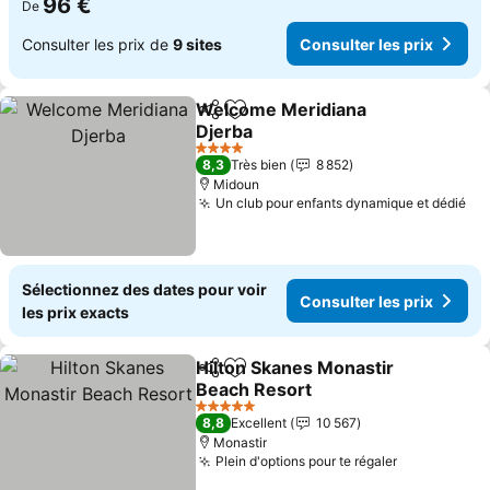
96 €
De
Consulter les prix de
9 sites
Consulter les prix
Welcome Meridiana
Partager
Ajouter à mes favoris
Djerba
4 Étoiles
8,3
Très bien
8 852
Midoun
Un club pour enfants dynamique et dédié
Sélectionnez des dates pour voir
Consulter les prix
les prix exacts
Hilton Skanes Monastir
Partager
Ajouter à mes favoris
Beach Resort
5 Étoiles
8,8
Excellent
10 567
Monastir
Plein d'options pour te régaler