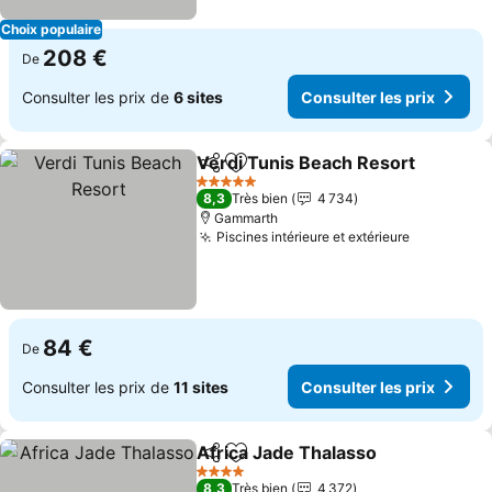
Choix populaire
208 €
De
Consulter les prix de
6 sites
Consulter les prix
Verdi Tunis Beach Resort
Partager
Ajouter à mes favoris
5 Étoiles
8,3
Très bien
4 734
Gammarth
Piscines intérieure et extérieure
84 €
De
Consulter les prix de
11 sites
Consulter les prix
Africa Jade Thalasso
Partager
Ajouter à mes favoris
4 Étoiles
8,3
Très bien
4 372