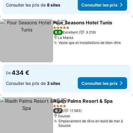
Consulter les prix de
8 sites
Consulter les prix
Four Seasons Hotel Tunis
Partager
Ajouter à mes favoris
5 Étoiles
8,9
Excellent
3 216
La Marsa
Vaste spa et installations de bien-être
434 €
De
Consulter les prix de
3 sites
Consulter les prix
Riadh Palms Resort & Spa
Partager
Ajouter à mes favoris
4 Étoiles
6,7
11 583
Sousse
Emplacement de rêve en bord de mer à
Sousse