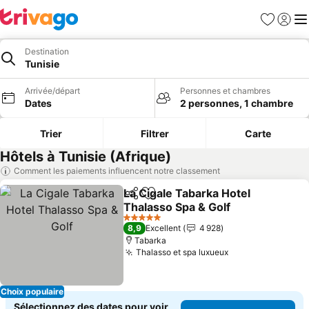
Favoris
Se con
Me
Destination
Tunisie
Arrivée/départ
Personnes et chambres
Dates
2 personnes, 1 chambre
Trier
Filtrer
Carte
Hôtels à Tunisie (Afrique)
Comment les paiements influencent notre classement
La Cigale Tabarka Hotel
Partager
Ajouter à mes favoris
Thalasso Spa & Golf
5 Étoiles
8,9
Excellent
4 928
Tabarka
Thalasso et spa luxueux
Choix populaire
Sélectionnez des dates pour voir