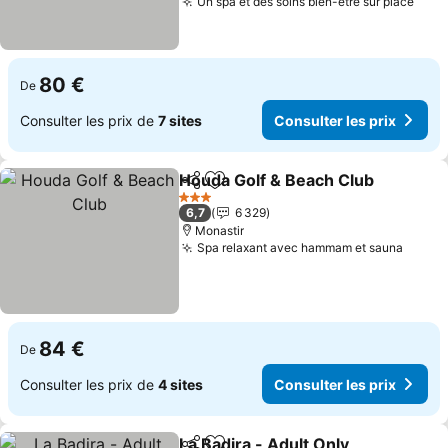
Un spa et des soins bien-être sur place
80 €
De
Consulter les prix de
7 sites
Consulter les prix
Houda Golf & Beach Club
Partager
Ajouter à mes favoris
3 Étoiles
6,7
6 329
Monastir
Spa relaxant avec hammam et sauna
84 €
De
Consulter les prix de
4 sites
Consulter les prix
La Badira - Adult Only