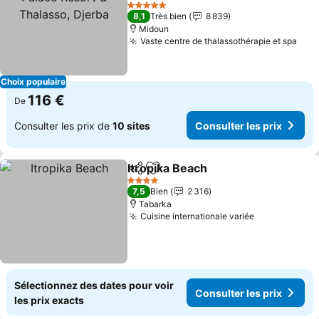
Djerba
5 Étoiles
8,1
Très bien
8 839
Midoun
Vaste centre de thalassothérapie et spa
Choix populaire
116 €
De
Consulter les prix de
10 sites
Consulter les prix
Itropika Beach
Partager
Ajouter à mes favoris
4 Étoiles
7,5
Bien
2 316
Tabarka
Cuisine internationale variée
Sélectionnez des dates pour voir
Consulter les prix
les prix exacts