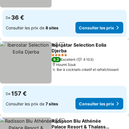
36 €
De
Consulter les prix de
8 sites
Consulter les prix
Iberostar Selection Eolia
Partager
Ajouter à mes favoris
Djerba
5 Étoiles
9,2
Excellent
4 103
Houmt Souk
Bar à cocktails créatif et rafraîchissant
157 €
De
Consulter les prix de
7 sites
Consulter les prix
Radisson Blu Athénée
Partager
Ajouter à mes favoris
Palace Resort & Thalasso,