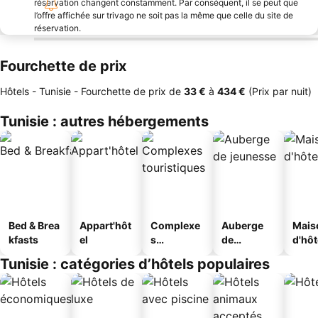
réservation changent constamment. Par conséquent, il se peut que
l’offre affichée sur trivago ne soit pas la même que celle du site de
réservation.
Fourchette de prix
Hôtels - Tunisie -
Fourchette de prix
de
‎33 €
à
‎434 €
(Prix par nuit)
Tunisie : autres hébergements
Bed & Brea
Appart'hôt
Complexe
Auberge
Mais
kfasts
el
s
de
d'hô
touristique
jeunesse
Tunisie : catégories d’hôtels populaires
s