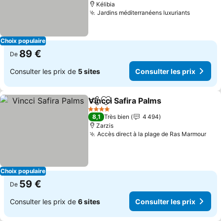
Kélibia
Jardins méditerranéens luxuriants
Choix populaire
89 €
De
Consulter les prix de
5 sites
Consulter les prix
Vincci Safira Palms
Partager
Ajouter à mes favoris
4 Étoiles
8,1
Très bien
4 494
Zarzis
Accès direct à la plage de Ras Marmour
Choix populaire
59 €
De
Consulter les prix de
6 sites
Consulter les prix