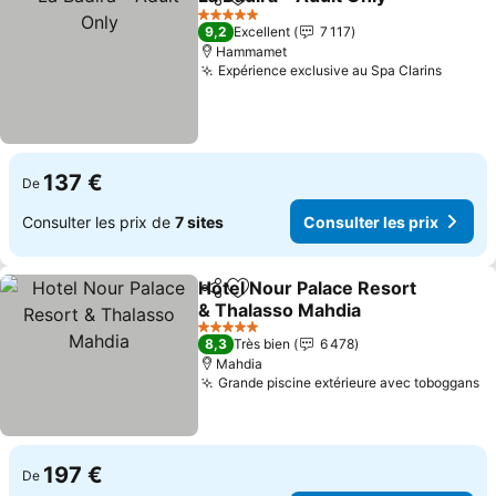
Partager
Ajouter à mes favoris
5 Étoiles
9,2
Excellent
7 117
Hammamet
Expérience exclusive au Spa Clarins
137 €
De
Consulter les prix de
7 sites
Consulter les prix
Hotel Nour Palace Resort
Partager
Ajouter à mes favoris
& Thalasso Mahdia
5 Étoiles
8,3
Très bien
6 478
Mahdia
Grande piscine extérieure avec toboggans
197 €
De