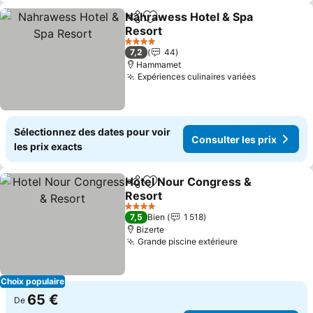
Nahrawess Hotel & Spa
Partager
Ajouter à mes favoris
Resort
4 Étoiles
7,2
44
Hammamet
Expériences culinaires variées
Sélectionnez des dates pour voir
Consulter les prix
les prix exacts
Hotel Nour Congress &
Partager
Ajouter à mes favoris
Resort
4 Étoiles
7,5
Bien
1 518
Bizerte
Grande piscine extérieure
Choix populaire
65 €
De