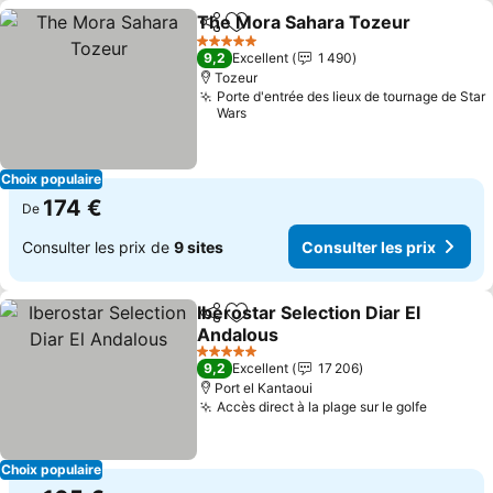
The Mora Sahara Tozeur
Partager
Ajouter à mes favoris
5 Étoiles
9,2
Excellent
1 490
Tozeur
Porte d'entrée des lieux de tournage de Star
Wars
Choix populaire
174 €
De
Consulter les prix de
9 sites
Consulter les prix
Iberostar Selection Diar El
Partager
Ajouter à mes favoris
Andalous
5 Étoiles
9,2
Excellent
17 206
Port el Kantaoui
Accès direct à la plage sur le golfe
Choix populaire