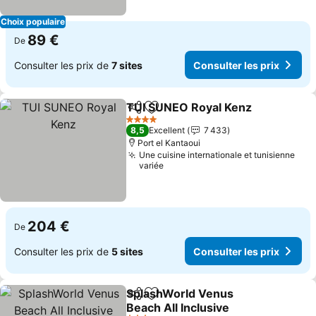
Choix populaire
89 €
De
Consulter les prix de
7 sites
Consulter les prix
TUI SUNEO Royal Kenz
Partager
Ajouter à mes favoris
4 Étoiles
8,5
Excellent
7 433
Port el Kantaoui
Une cuisine internationale et tunisienne
variée
204 €
De
Consulter les prix de
5 sites
Consulter les prix
SplashWorld Venus
Partager
Ajouter à mes favoris
Beach All Inclusive