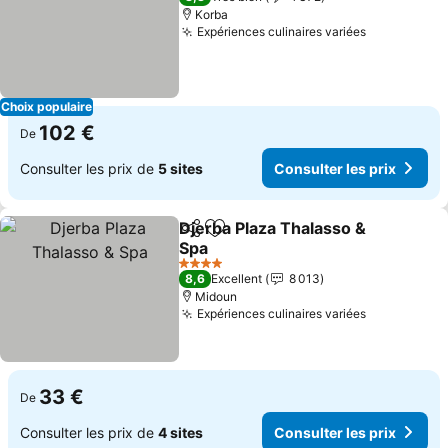
Korba
Expériences culinaires variées
Choix populaire
102 €
De
Consulter les prix de
5 sites
Consulter les prix
Djerba Plaza Thalasso &
Partager
Ajouter à mes favoris
Spa
4 Étoiles
8,6
Excellent
8 013
Midoun
Expériences culinaires variées
33 €
De
Consulter les prix de
4 sites
Consulter les prix