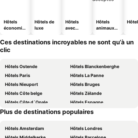
Hôtels
Hôtels de
Hôtels
Hôtels
Hôtel
économiq
luxe
avec
animaux
ues
piscine
acceptés
Ces destinations incroyables ne sont qu’à un
clic
Hôtels Ostende
Hôtels Blanckenberghe
Hôtels Paris
Hôtels La Panne
Hôtels Nieuport
Hôtels Bruges
Hôtels Côte belge
Hôtels Zélande
Hôtels Côte d´Opale
Hôtels Espagne
Plus de destinations populaires
Hôtels Ardennes belges
Hôtels France
Hôtels Amsterdam
Hôtels Londres
Hôtels Middelkerke
Hôtels Barcelone