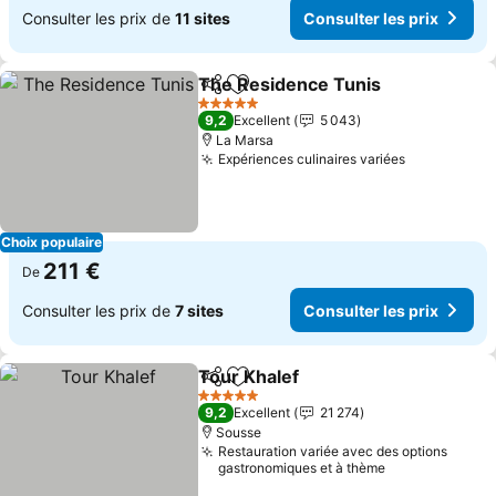
Consulter les prix de
11 sites
Consulter les prix
The Residence Tunis
Partager
Ajouter à mes favoris
5 Étoiles
9,2
Excellent
5 043
La Marsa
Expériences culinaires variées
Choix populaire
211 €
De
Consulter les prix de
7 sites
Consulter les prix
Tour Khalef
Partager
Ajouter à mes favoris
5 Étoiles
9,2
Excellent
21 274
Sousse
Restauration variée avec des options
gastronomiques et à thème