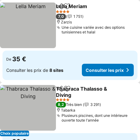
Lella Meriam
Partager
Ajouter à mes favoris
4 Étoiles
7,0
1 751
Zarzis
Une cuisine variée avec des options
tunisiennes et halal
35 €
De
Consulter les prix de
8 sites
Consulter les prix
Thabraca Thalasso &
Partager
Ajouter à mes favoris
Diving
4 Étoiles
8,2
Très bien
3 291
Tabarka
Plusieurs piscines, dont une intérieure
ouverte toute l'année
Choix populaire