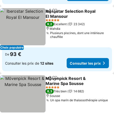
Iberostar Selection Royal
Partager
Ajouter à mes favoris
El Mansour
5 Étoiles
9,2
Excellent
23 342
Mahdia
Plusieurs piscines, dont une intérieure
chauffée
Choix populaire
93 €
De
Consulter les prix de
12 sites
Consulter les prix
Mövenpick Resort &
Partager
Ajouter à mes favoris
Marine Spa Sousse
5 Étoiles
8,3
Très bien
14 682
Sousse
Un spa marin de thalassothérapie unique