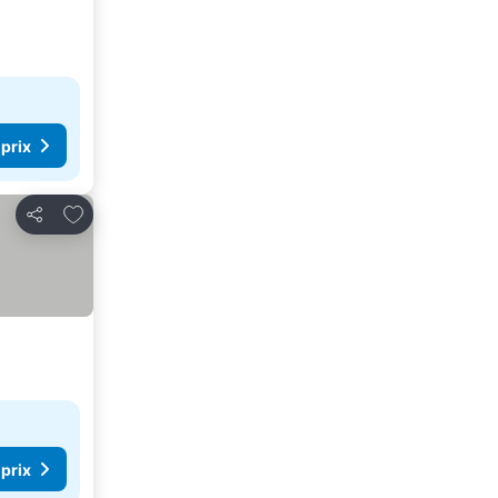
 prix
Ajouter à mes favoris
Partager
 prix