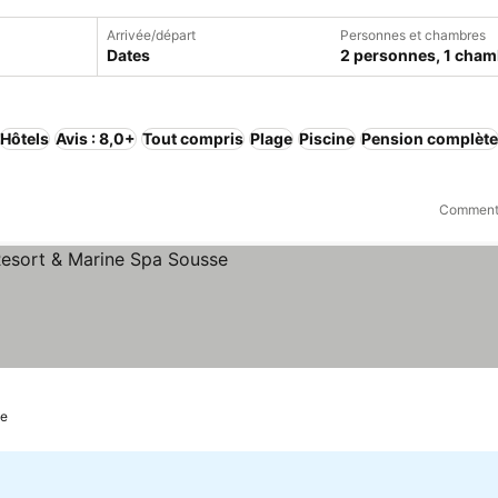
Arrivée/départ
Personnes et chambres
Dates
2 personnes, 1 cham
Hôtels
Avis : 8,0+
Tout compris
Plage
Piscine
Pension complète
Comment 
s
Consulter les prix
se