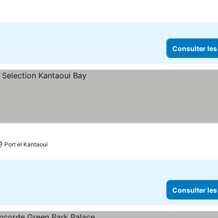
Consulter les
 les prix
Port el Kantaoui
Consulter les