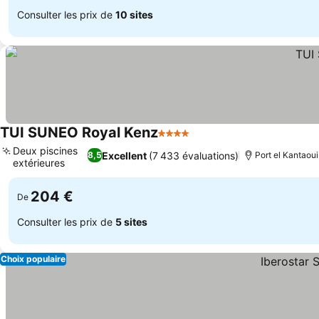
Consulter les prix de
10 sites
TUI SUNEO Royal Kenz
4 Étoiles
Consulter les prix
Deux piscines
Excellent
(7 433 évaluations)
8,5
Port el Kantaoui
extérieures
Consulter les prix
204 €
De
Consulter les prix de
5 sites
Choix populaire