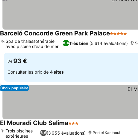
Barceló Concorde Green Park Palace
5 Étoiles
Cons
Spa de thalassothérapie
Très bien
(5 614 évaluations)
8,4
S
avec piscine d'eau de mer
Consulter les prix
93 €
De
Consulter les prix de
4 sites
Choix populaire
El Mouradi Club Selima
3 Étoiles
Consulter les prix
Trois piscines
(3 955 évaluations)
6,6
Port el Kantaoui
extérieures