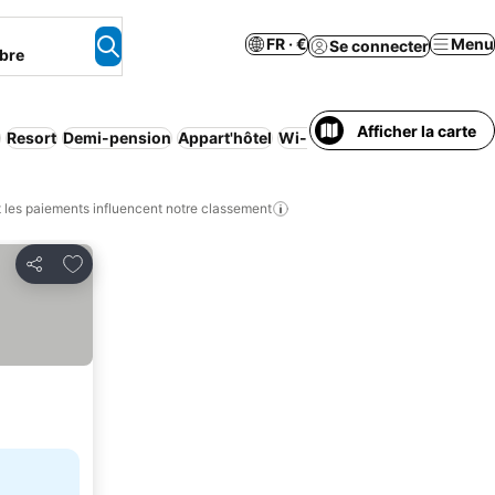
FR · €
Menu
Se connecter
bre
Afficher la carte
Resort
Demi-pension
Appart'hôtel
Wi-Fi
Familles
les paiements influencent notre classement
Ajouter à mes favoris
Partager