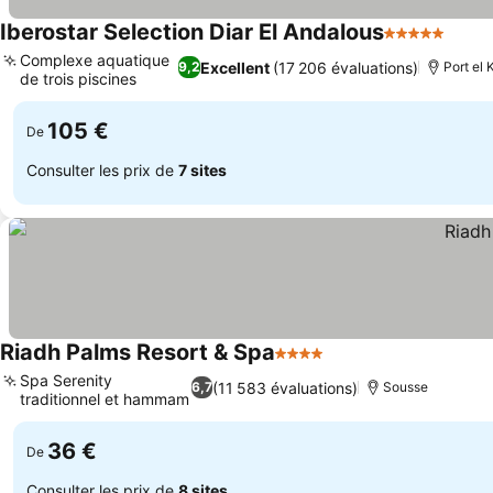
Iberostar Selection Diar El Andalous
5 Étoiles
Consu
Complexe aquatique
Excellent
(17 206 évaluations)
9,2
Port el 
de trois piscines
Consulter les prix
105 €
De
Consulter les prix de
7 sites
Riadh Palms Resort & Spa
4 Étoiles
Consulter les prix
Spa Serenity
(11 583 évaluations)
6,7
Sousse
traditionnel et hammam
Consulter les prix
36 €
De
Consulter les prix de
8 sites