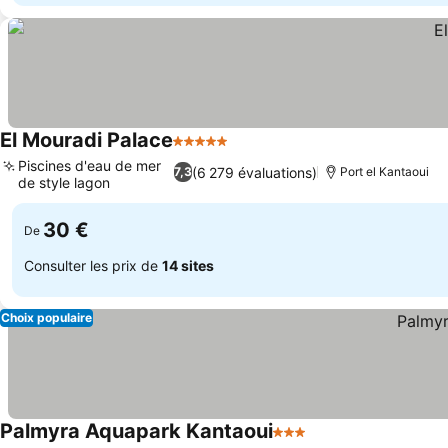
El Mouradi Palace
5 Étoiles
Consulter les prix
Piscines d'eau de mer
(6 279 évaluations)
7,3
Port el Kantaoui
de style lagon
Consulter les prix
30 €
De
Consulter les prix de
14 sites
Choix populaire
Palmyra Aquapark Kantaoui
3 Étoiles
Consulter les prix