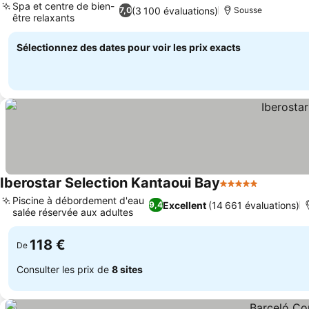
Spa et centre de bien-
(3 100 évaluations)
7,0
Sousse
être relaxants
Consulter les prix
Sélectionnez des dates pour voir les prix exacts
Iberostar Selection Kantaoui Bay
5 Étoiles
Consulter
Piscine à débordement d'eau
Excellent
(14 661 évaluations)
9,4
salée réservée aux adultes
Consulter les prix
118 €
De
Consulter les prix de
8 sites