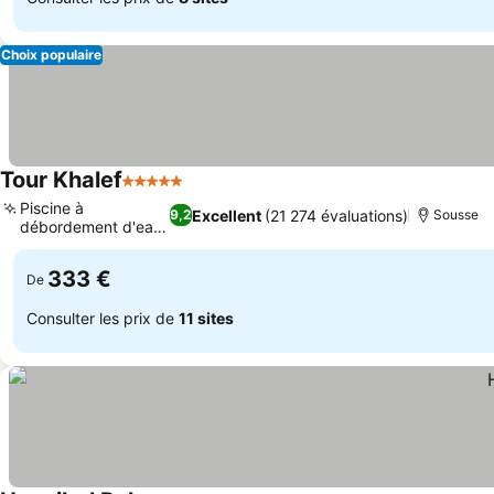
Choix populaire
Tour Khalef
5 Étoiles
Consulter les prix
Piscine à
Excellent
(21 274 évaluations)
9,2
Sousse
débordement d'eau
Consulter les prix
salée
333 €
De
Consulter les prix de
11 sites