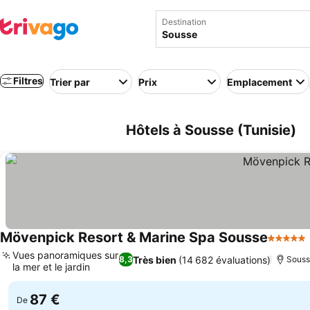
Destination
Filtres
Trier par
Prix
Emplacement
Hôtels à Sousse (Tunisie)
Mövenpick Resort & Marine Spa Sousse
5 Étoile
Vues panoramiques sur
Très bien
(14 682 évaluations)
8,3
Sous
la mer et le jardin
Consulter les prix
87 €
De