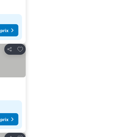
 prix
Ajouter à mes favoris
Partager
 prix