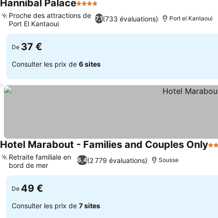
Hannibal Palace
4 Étoiles
Consulter les prix
Proche des attractions de
(733 évaluations)
7,1
Port el Kantaoui
Port El Kantaoui
Consulter les prix
37 €
De
Consulter les prix de
6 sites
Hotel Marabout - Families and Couples Only
3 
Retraite familiale en
(2 779 évaluations)
6,4
Sousse
bord de mer
Consulter les prix
49 €
De
Consulter les prix de
7 sites