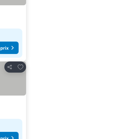
 prix
Ajouter à mes favoris
Partager
 prix