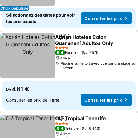
Choix populaire
Sélectionnez des dates pour voir
Consulter les prix
les prix exacts
Adrián Hoteles Colón
Partager
Ajouter à mes favoris
Guanahaní Adultos Only
Consulter les prix
4 Étoiles
9,4
Excellent
7 579
Adeje
Piscine sur le toit avec vue panoramique sur
l'océan
481 €
De
Consulter les prix de
1 site
Consulter les prix
Olé Tropical Tenerife
Partager
Ajouter à mes favoris
Consu
4 Étoiles
8,4
Très bien
8 443
Adeje