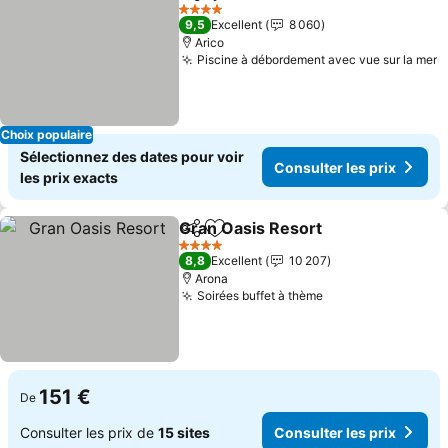
Partager
Ajouter à mes favoris
Consult
4 Étoiles
9,5
Excellent
8 060
Arico
Piscine à débordement avec vue sur la mer
C
Choix populaire
Sélectionnez des dates pour voir
Consulter les prix
les prix exacts
Gran Oasis Resort
Partager
Ajouter à mes favoris
Consulte
4 Étoiles
8,8
Excellent
10 207
Arona
Soirées buffet à thème
Consulter les pri
151 €
De
Consulter les prix de
15 sites
Consulter les prix