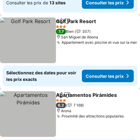
Consulter les prix de
13 sites
Consulter les prix
Golf Park Resort
Partager
Ajouter à mes favoris
Consulter 
3 Étoiles
7,7
Bien
307
San Miguel de Abona
Appartement avec piscine et vue sur la mer
C
Sélectionnez des dates pour voir
Consulter les prix
les prix exacts
Apartamentos Pirámides
Partager
Ajouter à mes favoris
C
3 Étoiles
6,2
7 168
Arona
Proximité des attractions populaires
Consult