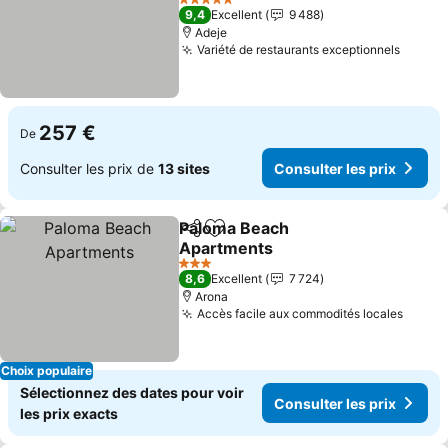
Consulter les prix
5 Étoiles
9,4
Excellent
9 488
Adeje
Variété de restaurants exceptionnels
Consul
257 €
De
Consulter les prix de
13 sites
Consulter les prix
Paloma Beach
Partager
Ajouter à mes favoris
Apartments
Consulter les prix
3 Étoiles
8,6
Excellent
7 724
Arona
Accès facile aux commodités locales
Consul
Choix populaire
Sélectionnez des dates pour voir
Consulter les prix
les prix exacts