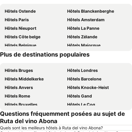
Hôtels Ostende
Hôtels Blanckenberghe
Hôtels Paris
Hôtels Amsterdam
Hôtels Nieuport
Hôtels La Panne
Hôtels Côte belge
Hôtels Zélande
Hôtels Belgique
Hôtels Majorque
Plus de destinations populaires
Hôtels France
Hôtels Normandie
Hôtels Bruges
Hôtels Londres
Hôtels Middelkerke
Hôtels Barcelone
Hôtels Anvers
Hôtels Knocke-Heist
Hôtels Rome
Hôtels Gand
Hôtels Bruxelles
Hôtels Le Coq
Questions fréquemment posées au sujet de
Hôtels Rotterdam
Hôtels Hasselt
Ruta del vino Abona
Hôtels Le Touquet-Paris-Plage
Hôtels Durbuy
Quels sont les meilleurs hôtels à Ruta del vino Abona?
Hôtels Dunkerque
Hôtels Málaga