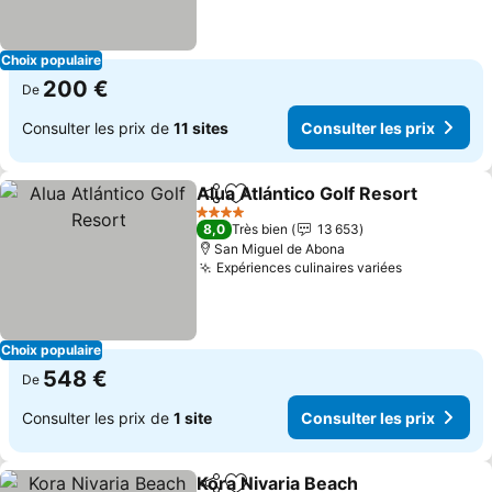
Choix populaire
200 €
De
Consulter les prix de
11 sites
Consulter les prix
Alua Atlántico Golf Resort
Partager
Ajouter à mes favoris
4 Étoiles
8,0
Très bien
13 653
San Miguel de Abona
Expériences culinaires variées
Consulter l
Choix populaire
548 €
De
Consulter les prix de
1 site
Consulter les prix
Kora Nivaria Beach