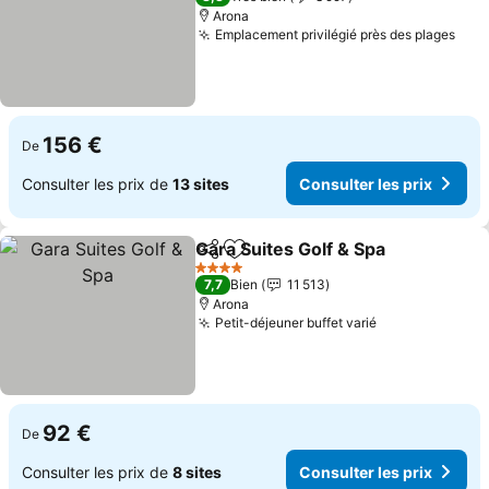
Arona
Emplacement privilégié près des plages
Cons
156 €
De
Consulter les prix de
13 sites
Consulter les prix
Gara Suites Golf & Spa
Partager
Ajouter à mes favoris
Cons
4 Étoiles
7,7
Bien
11 513
Arona
Petit-déjeuner buffet varié
Consulter les 
92 €
De
Consulter les prix de
8 sites
Consulter les prix