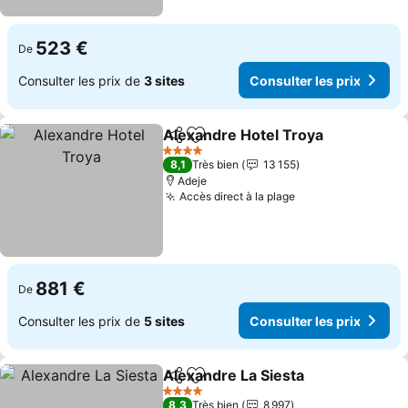
523 €
De
Consulter les prix de
3 sites
Consulter les prix
Alexandre Hotel Troya
Partager
Ajouter à mes favoris
Cons
4 Étoiles
8,1
Très bien
13 155
Adeje
Accès direct à la plage
Consulter les pr
881 €
De
Consulter les prix de
5 sites
Consulter les prix
Alexandre La Siesta
Partager
Ajouter à mes favoris
Consul
4 Étoiles
8,3
Très bien
8 997