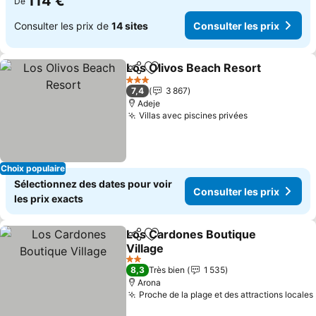
114 €
De
Consulter les prix de
14 sites
Consulter les prix
Los Olivos Beach Resort
Partager
Ajouter à mes favoris
Co
3 Étoiles
7,4
3 867
Adeje
Villas avec piscines privées
Consulter les
Choix populaire
Sélectionnez des dates pour voir
Consulter les prix
les prix exacts
Los Cardones Boutique
Partager
Ajouter à mes favoris
Village
Consulter les prix
2 Étoiles
8,3
Très bien
1 535
Arona
Proche de la plage et des attractions locales