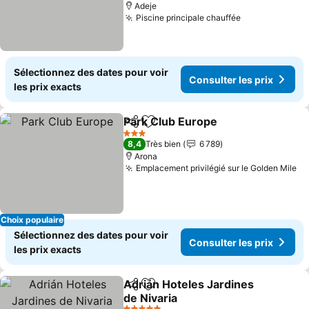
Adeje
Piscine principale chauffée
Consulter les
Sélectionnez des dates pour voir
Consulter les prix
les prix exacts
Park Club Europe
Partager
Ajouter à mes favoris
Consulter
3 Étoiles
8,4
Très bien
6 789
Arona
Emplacement privilégié sur le Golden Mile
Co
Choix populaire
Sélectionnez des dates pour voir
Consulter les prix
les prix exacts
Adrián Hoteles Jardines
Partager
Ajouter à mes favoris
de Nivaria