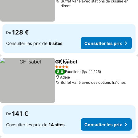
Buffet varié avec stations de cuisine en
direct
128 €
De
Consulter les prix de
9 sites
Consulter les prix
GF Isabel
Partager
Ajouter à mes favoris
Consulter les prix
4 Étoiles
8,6
Excellent
11 225
Adeje
Buffet varié avec des options fraîches
Consu
141 €
De
Consulter les prix de
14 sites
Consulter les prix