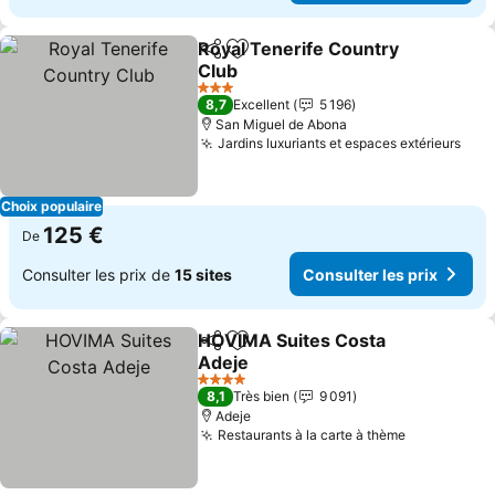
Royal Tenerife Country
Partager
Ajouter à mes favoris
Club
Consulter les prix
3 Étoiles
8,7
Excellent
5 196
San Miguel de Abona
Jardins luxuriants et espaces extérieurs
Cons
Choix populaire
125 €
De
Consulter les prix de
15 sites
Consulter les prix
HOVIMA Suites Costa
Partager
Ajouter à mes favoris
Adeje
Consulter les prix
4 Étoiles
8,1
Très bien
9 091
Adeje
Restaurants à la carte à thème
Consulter l