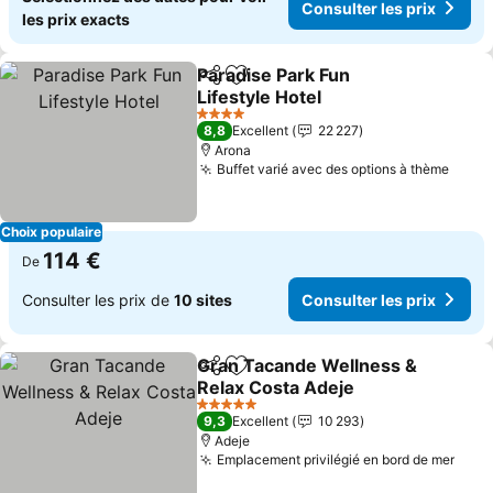
Consulter les prix
les prix exacts
Paradise Park Fun
Partager
Ajouter à mes favoris
Lifestyle Hotel
Consulter les prix
4 Étoiles
8,8
Excellent
22 227
Arona
Buffet varié avec des options à thème
Consu
Choix populaire
114 €
De
Consulter les prix de
10 sites
Consulter les prix
Gran Tacande Wellness &
Partager
Ajouter à mes favoris
Relax Costa Adeje
Consulter les prix
5 Étoiles
9,3
Excellent
10 293
Adeje
Emplacement privilégié en bord de mer
Cons