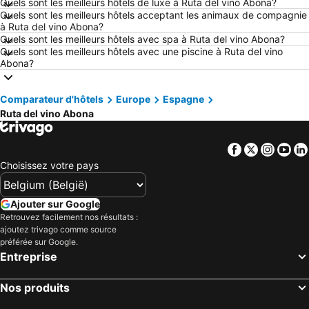
Quels sont les meilleurs hôtels de luxe à Ruta del vino Abona?
Quels sont les meilleurs hôtels acceptant les animaux de compagnie
Hôtels Maastricht
Hôtels La Haye
à Ruta del vino Abona?
Hôtels Boulogne-sur-Mer
Hôtels Côte d´Opale
Quels sont les meilleurs hôtels avec spa à Ruta del vino Abona?
Quels sont les meilleurs hôtels avec une piscine à Ruta del vino
Hôtels Ardennes belges
Hôtels Luxembourg
Abona?
Hôtels Espagne
Hôtels Ténérife
Hôtels Ibiza
Hôtels Italie
Comparateur d'hôtels
Europe
Espagne
Ruta del vino Abona
Hôtels Pays-Bas
Hôtels Lac de Garde
Hôtels Crète
Hôtels Île de Rhodes
Facebook
Twitter
Insta
Yo
Hôtels Malte
Hôtels Costa Brava
Choisissez votre pays
Hôtels Bretagne
Hôtels Grèce
Hôtels Côte néerlandaise
Hôtels Turquie
Ajouter sur Google
Hôtels Sicile
Hôtels Forêt-Noire
Retrouvez facilement nos résultats :
ajoutez trivago comme source
préférée sur Google.
Entreprise
Nos produits