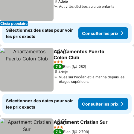
Adeje
Activités dédiées au club enfants
Consulter
Choix populaire
Sélectionnez des dates pour voir
Consulter les prix
les prix exacts
Apartamentos Puerto
Partager
Ajouter à mes favoris
Colon Club
Consulter les prix
3 Étoiles
7,9
Bien
282
Adeje
Vues sur l'océan et la marina depuis les
étages supérieurs
Sélectionnez des dates pour voir
Consulter les prix
les prix exacts
Apartment Cristian Sur
Partager
Ajouter à mes favoris
Con
3 Étoiles
7,6
Bien
2 709