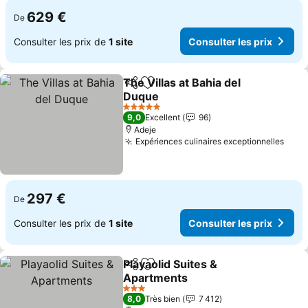
629 €
De
Consulter les prix de
1 site
Consulter les prix
The Villas at Bahia del
Partager
Ajouter à mes favoris
Duque
Consulter les prix
5 Étoiles
9,0
Excellent
96
Adeje
Expériences culinaires exceptionnelles
Cons
297 €
De
Consulter les prix de
1 site
Consulter les prix
Playaolid Suites &
Partager
Ajouter à mes favoris
Apartments
Consulter les prix
3 Étoiles
8,0
Très bien
7 412