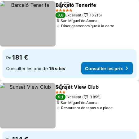
Barceló Tenerife
Partager
Ajouter à mes favoris
Consulter 
5 Étoiles
8,8
Excellent
16 216
San Miguel de Abona
Dîner gastronomique à la carte
Consulter 
181 €
De
Consulter les prix de
15 sites
Consulter les prix
Sunset View Club
Partager
Ajouter à mes favoris
Consulter
3 Étoiles
9,1
Excellent
3 855
San Miguel de Abona
Restaurant de tapas sur place
Consulter l