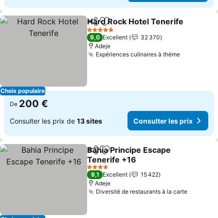
Hard Rock Hotel Tenerife
Partager
Ajouter à mes favoris
C
5 Étoiles
9,0
Excellent
32 370
Adeje
Expériences culinaires à thème
Consulter 
Choix populaire
200 €
De
Consulter les prix de
13 sites
Consulter les prix
Bahia Principe Escape
Partager
Ajouter à mes favoris
Tenerife +16
Consulter les prix
4 Étoiles
9,1
Excellent
15 422
Adeje
Diversité de restaurants à la carte
Consulte