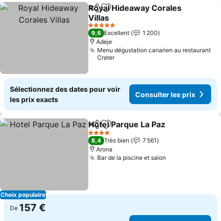
Royal Hideaway Corales
Partager
Ajouter à mes favoris
Villas
Consulter les prix
5 Étoiles
9,6
Excellent
1 200
Adeje
Menu dégustation canarien au restaurant
Crater
Sélectionnez des dates pour voir
Consulter les prix
les prix exacts
Hotel Parque La Paz
Partager
Ajouter à mes favoris
Consul
4 Étoiles
8,4
Très bien
7 561
Arona
Bar de la piscine et salon
Consulter les p
Choix populaire
157 €
De