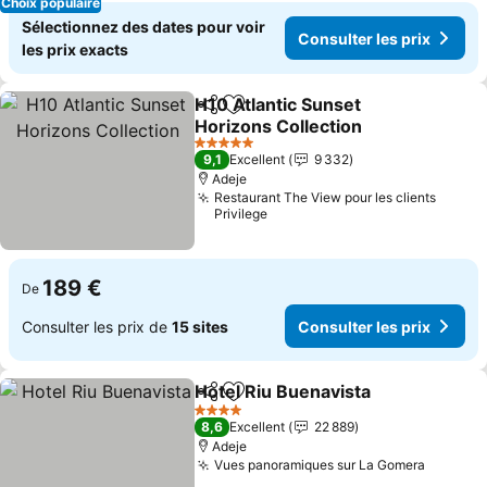
Choix populaire
Sélectionnez des dates pour voir
Consulter les prix
les prix exacts
H10 Atlantic Sunset
Partager
Ajouter à mes favoris
Horizons Collection
Consulter les prix
5 Étoiles
9,1
Excellent
9 332
Adeje
Restaurant The View pour les clients
Privilege
189 €
De
Consulter les prix de
15 sites
Consulter les prix
Hotel Riu Buenavista
Partager
Ajouter à mes favoris
Consu
4 Étoiles
8,6
Excellent
22 889
Adeje
Vues panoramiques sur La Gomera
Consult