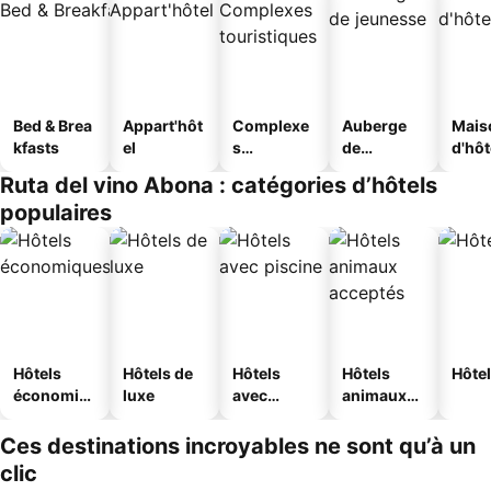
Bed & Brea
Appart'hôt
Complexe
Auberge
Mais
kfasts
el
s
de
d'hô
touristique
jeunesse
Ruta del vino Abona : catégories d’hôtels
s
populaires
Hôtels
Hôtels de
Hôtels
Hôtels
Hôtel
économiq
luxe
avec
animaux
ues
piscine
acceptés
Ces destinations incroyables ne sont qu’à un
clic