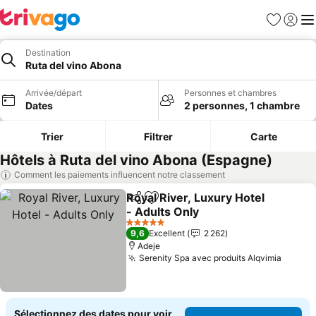
Favoris
Se con
Me
Destination
Ruta del vino Abona
Arrivée/départ
Personnes et chambres
Dates
2 personnes, 1 chambre
Trier
Filtrer
Carte
Hôtels à Ruta del vino Abona (Espagne)
Comment les paiements influencent notre classement
Royal River, Luxury Hotel
Partager
Ajouter à mes favoris
- Adults Only
Consulter les prix
5 Étoiles
9,6
Excellent
2 262
Adeje
Serenity Spa avec produits Alqvimia
Consul
Sélectionnez des dates pour voir