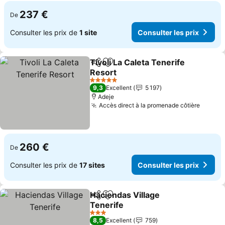
237 €
De
Consulter les prix de
1 site
Consulter les prix
Tivoli La Caleta Tenerife
Partager
Ajouter à mes favoris
Resort
Consulter les prix
5 Étoiles
9,3
Excellent
5 197
Adeje
Accès direct à la promenade côtière
Consul
260 €
De
Consulter les prix de
17 sites
Consulter les prix
Haciendas Village
Partager
Ajouter à mes favoris
Tenerife
Consulter les prix
3 Étoiles
8,5
Excellent
759