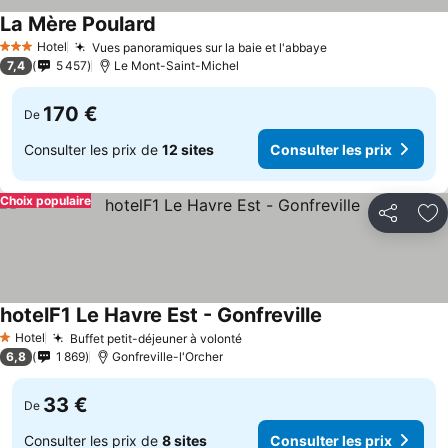
La Mère Poulard
Hotel
Vues panoramiques sur la baie et l'abbaye
3 Étoiles
7,4
5 457
Le Mont-Saint-Michel
170 €
De
Consulter les prix de
12 sites
Consulter les prix
Choix populaire
Partager
Aj
hotelF1 Le Havre Est - Gonfreville
Hotel
Buffet petit-déjeuner à volonté
1 Étoiles
6,8
1 869
Gonfreville-l'Orcher
33 €
De
Consulter les prix de
8 sites
Consulter les prix