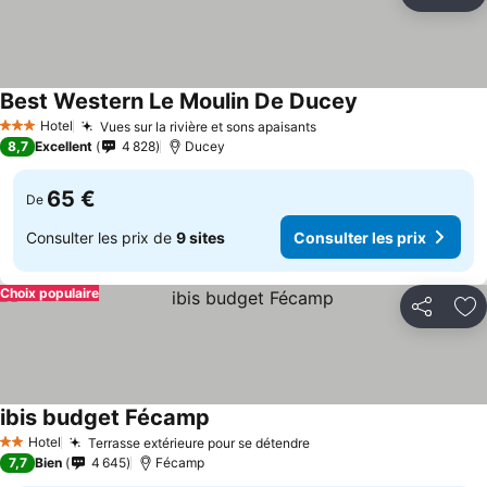
Partager
Aj
Best Western Le Moulin De Ducey
Hotel
Vues sur la rivière et sons apaisants
3 Étoiles
8,7
Excellent
4 828
Ducey
65 €
De
Consulter les prix de
9 sites
Consulter les prix
Choix populaire
Partager
Aj
ibis budget Fécamp
Hotel
Terrasse extérieure pour se détendre
2 Étoiles
7,7
Bien
4 645
Fécamp