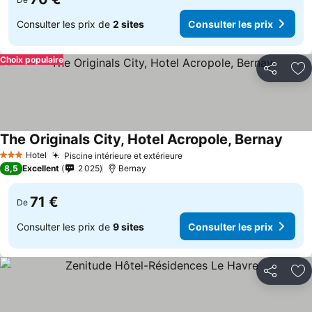
Consulter les prix de
2 sites
Consulter les prix
Choix populaire
Partager
Aj
The Originals City, Hotel Acropole, Bernay
Hotel
Piscine intérieure et extérieure
3 Étoiles
8,5
Excellent
2 025
Bernay
71 €
De
Consulter les prix de
9 sites
Consulter les prix
Partager
Aj