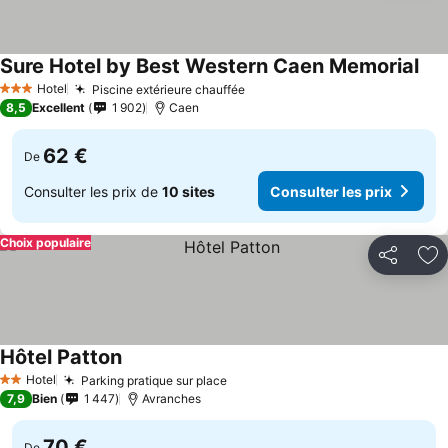
Sure Hotel by Best Western Caen Memorial
Hotel
Piscine extérieure chauffée
3 Étoiles
8,5
Excellent
1 902
Caen
62 €
De
Consulter les prix de
10 sites
Consulter les prix
Choix populaire
Partager
Aj
Hôtel Patton
Hotel
Parking pratique sur place
2 Étoiles
7,9
Bien
1 447
Avranches
70 €
De