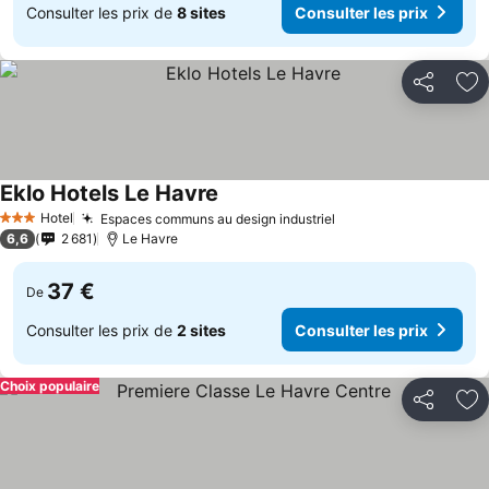
Consulter les prix de
8 sites
Consulter les prix
Partager
Aj
Eklo Hotels Le Havre
Hotel
Espaces communs au design industriel
3 Étoiles
6,6
2 681
Le Havre
37 €
De
Consulter les prix de
2 sites
Consulter les prix
Choix populaire
Partager
Aj