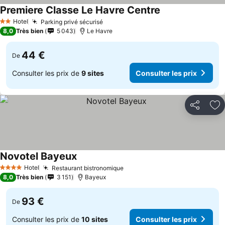
Premiere Classe Le Havre Centre
Hotel
Parking privé sécurisé
2 Étoiles
8,0
Très bien
5 043
Le Havre
44 €
De
Consulter les prix de
9 sites
Consulter les prix
Partager
Aj
Novotel Bayeux
Hotel
Restaurant bistronomique
4 Étoiles
8,0
Très bien
3 151
Bayeux
93 €
De
Consulter les prix de
10 sites
Consulter les prix