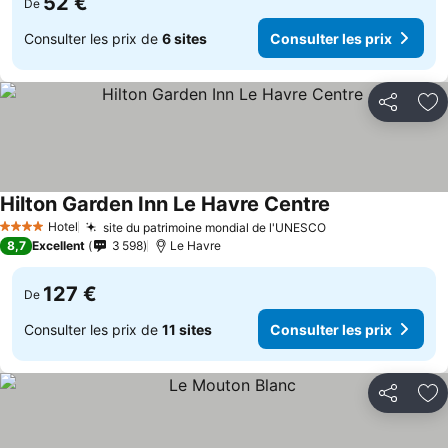
52 €
De
Consulter les prix de
6 sites
Consulter les prix
Partager
Aj
Hilton Garden Inn Le Havre Centre
Hotel
site du patrimoine mondial de l'UNESCO
4 Étoiles
8,7
Excellent
3 598
Le Havre
127 €
De
Consulter les prix de
11 sites
Consulter les prix
Partager
Aj