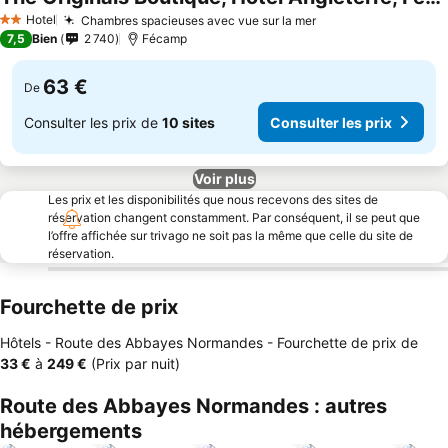
Hotel
Chambres spacieuses avec vue sur la mer
2 Étoiles
7,5
Bien
2 740
Fécamp
63 €
De
Consulter les prix de
10 sites
Consulter les prix
Voir plus
Les prix et les disponibilités que nous recevons des sites de
réservation changent constamment. Par conséquent, il se peut que
l’offre affichée sur trivago ne soit pas la même que celle du site de
réservation.
Fourchette de prix
Hôtels - Route des Abbayes Normandes -
Fourchette de prix
de
‎33 €
à
‎249 €
(Prix par nuit)
Route des Abbayes Normandes : autres
hébergements