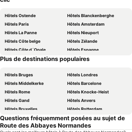
Hôtels Ostende
Hôtels Blanckenberghe
Hôtels Paris
Hôtels Amsterdam
Hôtels La Panne
Hôtels Nieuport
Hôtels Côte belge
Hôtels Zélande
Hôtels Côte d´Opale
Hôtels Espagne
Plus de destinations populaires
Hôtels Belgique
Hôtels Ardennes belges
Hôtels Bruges
Hôtels Londres
Hôtels Middelkerke
Hôtels Barcelone
Hôtels Rome
Hôtels Knocke-Heist
Hôtels Gand
Hôtels Anvers
Hôtels Bruxelles
Hôtels Rotterdam
Questions fréquemment posées au sujet de
Hôtels Maastricht
Hôtels Durbuy
Route des Abbayes Normandes
Hôtels Hasselt
Hôtels New York