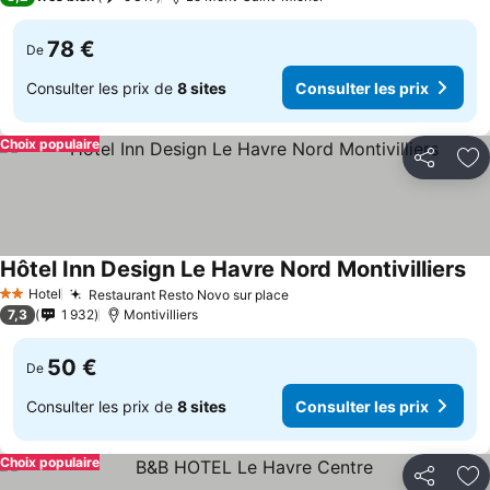
78 €
De
Consulter les prix de
8 sites
Consulter les prix
Choix populaire
Partager
Aj
Hôtel Inn Design Le Havre Nord Montivilliers
Hotel
Restaurant Resto Novo sur place
2 Étoiles
7,3
1 932
Montivilliers
50 €
De
Consulter les prix de
8 sites
Consulter les prix
Choix populaire
Partager
Aj