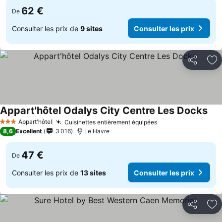
62 €
De
Consulter les prix de
9 sites
Consulter les prix
Partager
Aj
Appart'hôtel Odalys City Centre Les Docks
Appart'hôtel
Cuisinettes entièrement équipées
3 Étoiles
8,6
Excellent
3 016
Le Havre
47 €
De
Consulter les prix de
13 sites
Consulter les prix
Partager
Aj