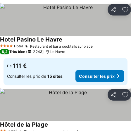
Partager
Aj
Hotel Pasino Le Havre
Hotel
Restaurant et bar à cocktails sur place
4 Étoiles
8,2
Très bien
2 243
Le Havre
111 €
De
Consulter les prix de
15 sites
Consulter les prix
Partager
Aj
Hôtel de la Plage