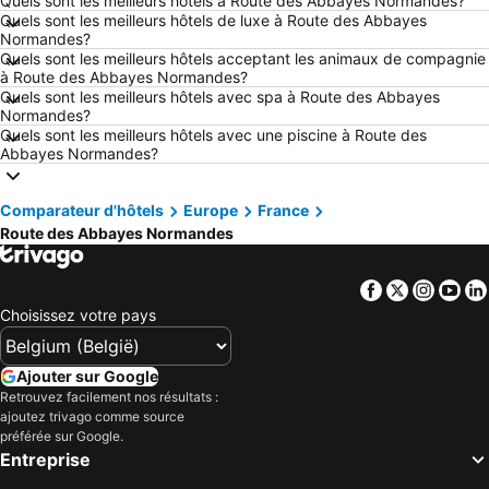
Quels sont les meilleurs hôtels à Route des Abbayes Normandes?
Hôtels Boulogne-sur-Mer
Hôtels Le Coq
Quels sont les meilleurs hôtels de luxe à Route des Abbayes
Normandes?
Hôtels Le Touquet-Paris-Plage
Hôtels Dunkerque
Quels sont les meilleurs hôtels acceptant les animaux de compagnie
Hôtels Málaga
Hôtels France
à Route des Abbayes Normandes?
Quels sont les meilleurs hôtels avec spa à Route des Abbayes
Hôtels Luxembourg
Hôtels Ténérife
Normandes?
Quels sont les meilleurs hôtels avec une piscine à Route des
Hôtels Majorque
Hôtels Ibiza
Abbayes Normandes?
Hôtels Italie
Hôtels Normandie
Hôtels Pays-Bas
Hôtels Grèce
Comparateur d'hôtels
Europe
France
Hôtels Île de Rhodes
Hôtels Crète
Route des Abbayes Normandes
Hôtels Lac de Garde
Hôtels Costa Brava
Facebook
Twitter
Insta
Yo
Hôtels Bretagne
Hôtels Mosel/ Saar
Choisissez votre pays
Hôtels Sicile
Hôtels Malte
Hôtels Grande Canarie
Hôtels Turquie
Ajouter sur Google
Retrouvez facilement nos résultats :
ajoutez trivago comme source
préférée sur Google.
Entreprise