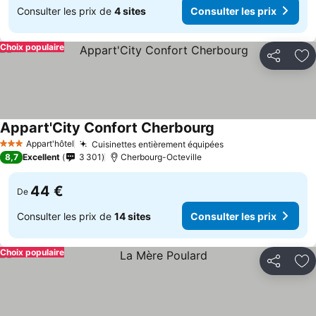
Consulter les prix de
4 sites
Consulter les prix
Choix populaire
Partager
Aj
Appart'City Confort Cherbourg
Appart'hôtel
Cuisinettes entièrement équipées
3 Étoiles
8,7
Excellent
3 301
Cherbourg-Octeville
44 €
De
Consulter les prix de
14 sites
Consulter les prix
Choix populaire
Partager
Aj