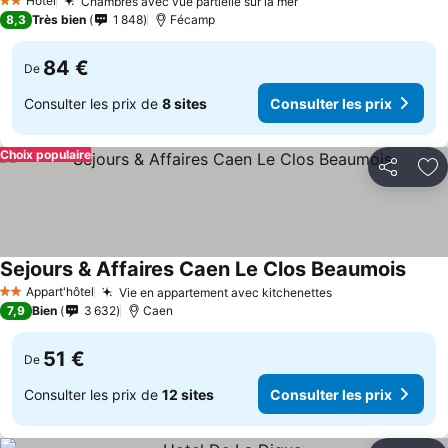
Hotel
Chambres avec vue partielle sur la mer
2 Étoiles
8,3
Très bien
1 848
Fécamp
84 €
De
Consulter les prix de
8 sites
Consulter les prix
Choix populaire
Partager
Aj
Sejours & Affaires Caen Le Clos Beaumois
Appart'hôtel
Vie en appartement avec kitchenettes
2 Étoiles
7,9
Bien
3 632
Caen
51 €
De
Consulter les prix de
12 sites
Consulter les prix