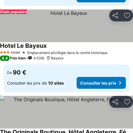
Choix populaire
Partager
Aj
Hotel Le Bayeux
Hotel
Emplacement privilégié dans le centre historique
3 Étoiles
8,4
Très bien
4 538
Bayeux
90 €
De
Consulter les prix de
10 sites
Consulter les prix
Partager
Aj
The Originals Boutique, Hôtel Angleterre, Fécamp