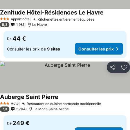
Zenitude Hôtel-Résidences Le Havre
Appart'hôtel
Kitchenettes entièrement équipées
3 Étoiles
6,8
1 981
Le Havre
44 €
De
Consulter les prix de
9 sites
Consulter les prix
Partager
Aj
Auberge Saint Pierre
Hotel
Restaurant de cuisine normande traditionnelle
3 Étoiles
7,3
5 704
Le Mont-Saint-Michel
249 €
De