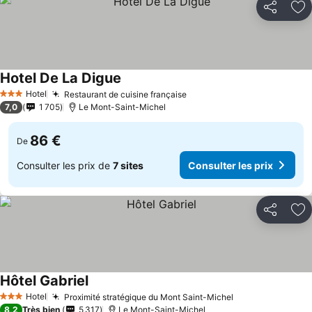
Partager
Aj
Hotel De La Digue
Hotel
Restaurant de cuisine française
3 Étoiles
7,0
1 705
Le Mont-Saint-Michel
86 €
De
Consulter les prix de
7 sites
Consulter les prix
Partager
Aj
Hôtel Gabriel
Hotel
Proximité stratégique du Mont Saint-Michel
3 Étoiles
8,2
Très bien
5 317
Le Mont-Saint-Michel