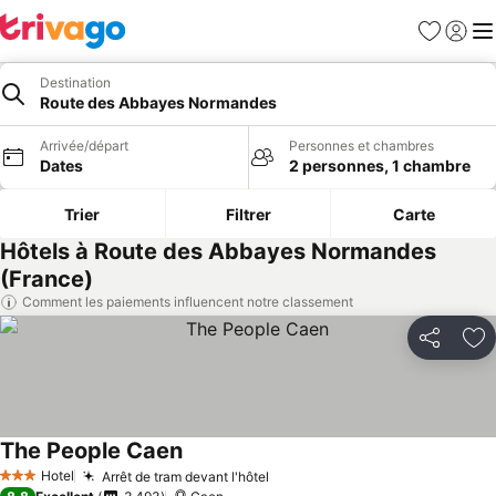
Favoris
Se con
Me
Destination
Route des Abbayes Normandes
Arrivée/départ
Personnes et chambres
Dates
2 personnes, 1 chambre
Trier
Filtrer
Carte
Hôtels à Route des Abbayes Normandes
(France)
Comment les paiements influencent notre classement
Partager
Aj
The People Caen
Hotel
Arrêt de tram devant l'hôtel
3 Étoiles