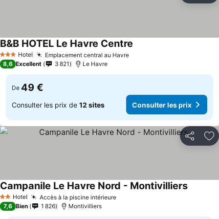
B&B HOTEL Le Havre Centre
Hotel
Emplacement central au Havre
3 Étoiles
8,6
Excellent
3 821
Le Havre
49 €
De
Consulter les prix de
12 sites
Consulter les prix
Partager
Aj
Campanile Le Havre Nord - Montivilliers
Hotel
Accès à la piscine intérieure
2 Étoiles
7,6
Bien
1 826
Montivilliers