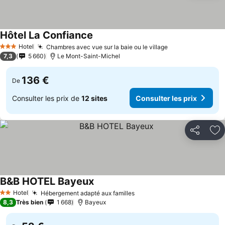
Hôtel La Confiance
Hotel
Chambres avec vue sur la baie ou le village
3 Étoiles
7,3
5 660
Le Mont-Saint-Michel
136 €
De
Consulter les prix de
12 sites
Consulter les prix
Partager
Aj
B&B HOTEL Bayeux
Hotel
Hébergement adapté aux familles
2 Étoiles
8,3
Très bien
1 668
Bayeux