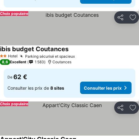
Choix populaire
Partager
Aj
ibis budget Coutances
Hotel
Parking sécurisé et spacieux
2 Étoiles
8,6
Excellent
1 583
Coutances
62 €
De
Consulter les prix de
8 sites
Consulter les prix
Choix populaire
Partager
Aj