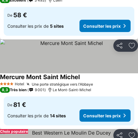
8,8
Excellent
3 493
Caen
58 €
De
Consulter les prix de
5 sites
Consulter les prix
Partager
Aj
Mercure Mont Saint Michel
Hotel
Une porte stratégique vers l'Abbaye
4 Étoiles
8,3
Très bien
9 001
Le Mont-Saint-Michel
81 €
De
Consulter les prix de
14 sites
Consulter les prix
Choix populaire