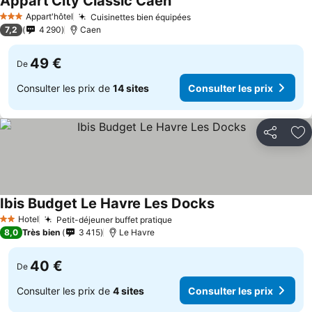
Appart'City Classic Caen
Appart'hôtel
Cuisinettes bien équipées
3 Étoiles
7,2
4 290
Caen
49 €
De
Consulter les prix de
14 sites
Consulter les prix
Partager
Aj
Ibis Budget Le Havre Les Docks
Hotel
Petit-déjeuner buffet pratique
2 Étoiles
8,0
Très bien
3 415
Le Havre
40 €
De
Consulter les prix de
4 sites
Consulter les prix