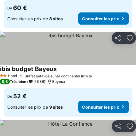
60 €
De
Consulter les prix de
8 sites
Consulter les prix
Partager
Aj
ibis budget Bayeux
Hotel
Buffet petit-déjeuner continental illimité
2 Étoiles
8,3
Très bien
5 036
Bayeux
52 €
De
Consulter les prix de
9 sites
Consulter les prix
Partager
Aj