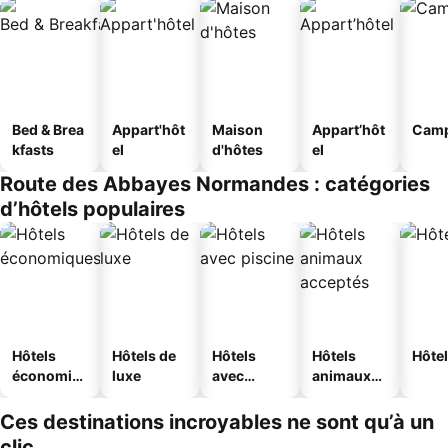
Bed & Brea
Appart'hôt
Maison
Appart’hôt
Camp
kfasts
el
d'hôtes
el
Route des Abbayes Normandes : catégories
d’hôtels populaires
Hôtels
Hôtels de
Hôtels
Hôtels
Hôtel
économiq
luxe
avec
animaux
ues
piscine
acceptés
Ces destinations incroyables ne sont qu’à un
clic