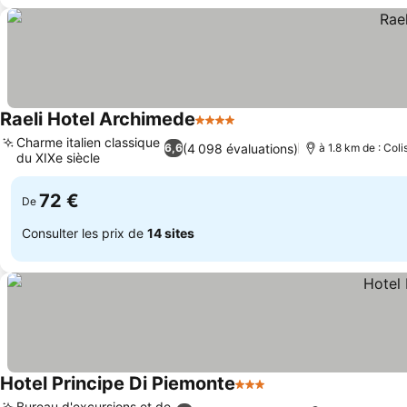
Raeli Hotel Archimede
4 Étoiles
Charme italien classique
(4 098 évaluations)
6,6
à 1.8 km de : Coli
du XIXe siècle
72 €
De
Consulter les prix de
14 sites
Hotel Principe Di Piemonte
3 Étoiles
Bureau d'excursions et de