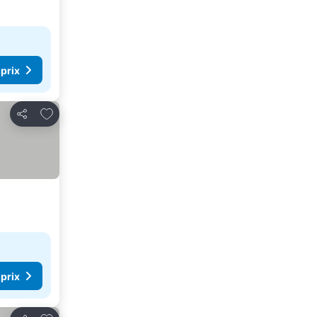
 prix
Ajouter à mes favoris
Partager
 prix