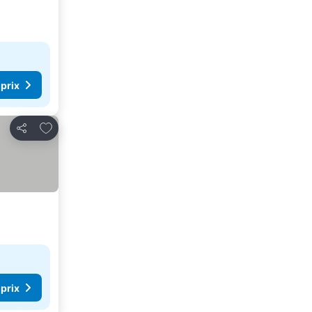
 prix
Ajouter à mes favoris
Partager
 prix