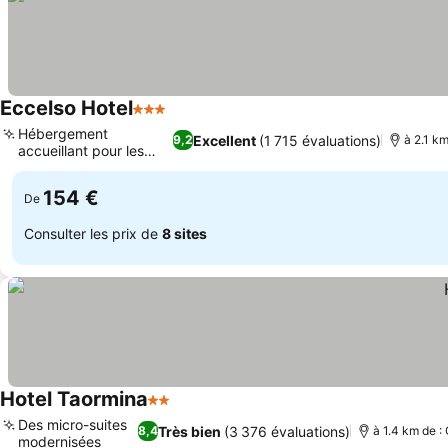
Eccelso Hotel
3 Étoiles
Hébergement
Excellent
(1 715 évaluations)
9,2
à 2.1 km
accueillant pour les
chiens
154 €
De
Consulter les prix de
8 sites
Hotel Taormina
2 Étoiles
Des micro-suites
Très bien
(3 376 évaluations)
8,4
à 1.4 km de :
modernisées