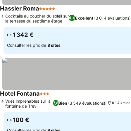
Hassler Roma
5 Étoiles
Cocktails au coucher du soleil sur
Excellent
(3 014 évaluations)
9,4
la terrasse du septième étage
1 342 €
De
Consulter les prix de
8 sites
Hotel Fontana
3 Étoiles
Vues imprenables sur la
Bien
(3 549 évaluations)
7,8
à 1.4 km de 
fontaine de Trevi
100 €
De
Consulter les prix de
9 sites