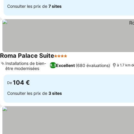
Consulter les prix de
7 sites
Roma Palace Suite
4 Étoiles
Installations de bien-
Excellent
(680 évaluations)
9,3
à 1.7 km d
être modernisées
104 €
De
Consulter les prix de
3 sites