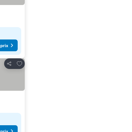
 prix
Ajouter à mes favoris
Partager
 prix