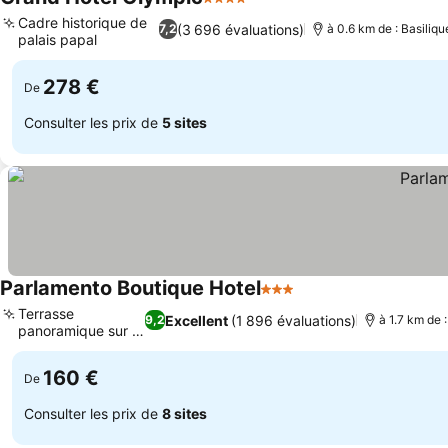
4 Étoiles
Cadre historique de
(3 696 évaluations)
7,2
à 0.6 km de : Basiliq
palais papal
278 €
De
Consulter les prix de
5 sites
Parlamento Boutique Hotel
3 Étoiles
Terrasse
Excellent
(1 896 évaluations)
9,2
à 1.7 km de 
panoramique sur le
toit
160 €
De
Consulter les prix de
8 sites