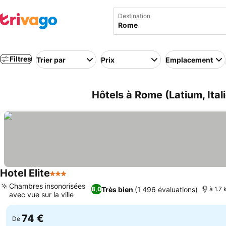
Destination
Filtres
Trier par
Prix
Emplacement
Hôtels à Rome (Latium, Itali
Hotel Elite
3 Étoiles
Chambres insonorisées
Très bien
(1 496 évaluations)
8,0
à 1.7 
avec vue sur la ville
74 €
De