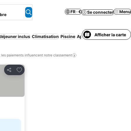
FR · €
Menu
Se connecter
bre
Afficher la carte
-déjeuner inclus
Climatisation
Piscine
Appart'hôtel
Parking
Wi-F
les paiements influencent notre classement
Ajouter à mes favoris
Partager