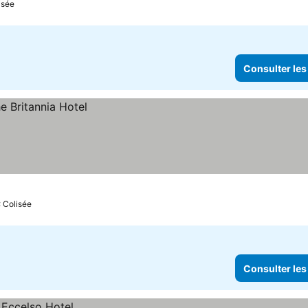
isée
Consulter les
: Colisée
Consulter les