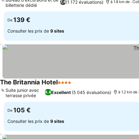
(1 172 évaluations)
7,4
à 1.8 km de : Col
billetterie dédié
139 €
De
Consulter les prix de
9 sites
The Britannia Hotel
4 Étoiles
Suite junior avec
Excellent
(5 045 évaluations)
8,8
à 1.2 km de 
terrasse privée
105 €
De
Consulter les prix de
9 sites