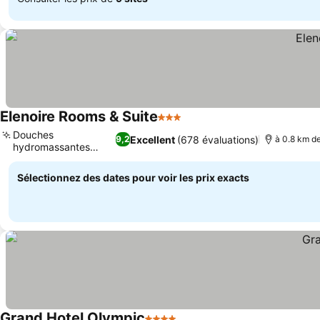
Elenoire Rooms & Suite
3 Étoiles
Douches
Excellent
(678 évaluations)
9,2
à 0.8 km de
hydromassantes
luxueuses
Sélectionnez des dates pour voir les prix exacts
Grand Hotel Olympic