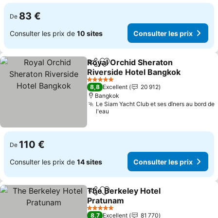
83 €
De
Consulter les prix de
10 sites
Consulter les prix
Royal Orchid Sheraton
Partager
Ajouter à mes favoris
Riverside Hotel Bangkok
5 Étoiles
8,8
Excellent
20 912
Bangkok
Le Siam Yacht Club et ses dîners au bord de
l'eau
110 €
De
Consulter les prix de
14 sites
Consulter les prix
The Berkeley Hotel
Partager
Ajouter à mes favoris
Pratunam
5 Étoiles
8,7
Excellent
81 770