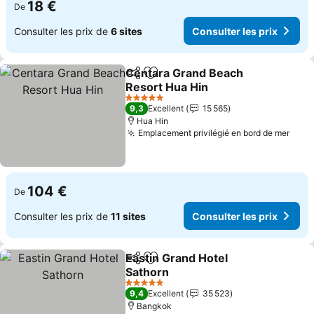
18 €
De
Consulter les prix de
6 sites
Consulter les prix
Centara Grand Beach
Partager
Ajouter à mes favoris
Resort Hua Hin
5 Étoiles
9,3
Excellent
15 565
Hua Hin
Emplacement privilégié en bord de mer
104 €
De
Consulter les prix de
11 sites
Consulter les prix
Eastin Grand Hotel
Partager
Ajouter à mes favoris
Sathorn
5 Étoiles
9,4
Excellent
35 523
Bangkok