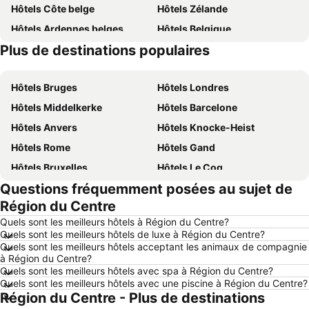
Hôtels Côte belge
Hôtels Zélande
Hôtels Ardennes belges
Hôtels Belgique
Plus de destinations populaires
Hôtels Majorque
Hôtels Ténérife
Hôtels Bruges
Hôtels Londres
Hôtels Middelkerke
Hôtels Barcelone
Hôtels Anvers
Hôtels Knocke-Heist
Hôtels Rome
Hôtels Gand
Hôtels Bruxelles
Hôtels Le Coq
Questions fréquemment posées au sujet de
Hôtels Rotterdam
Hôtels Hasselt
Région du Centre
Hôtels Le Touquet-Paris-Plage
Hôtels Durbuy
Quels sont les meilleurs hôtels à Région du Centre?
Hôtels Dunkerque
Hôtels Málaga
Quels sont les meilleurs hôtels de luxe à Région du Centre?
Quels sont les meilleurs hôtels acceptant les animaux de compagnie
Hôtels Maastricht
Hôtels La Haye
à Région du Centre?
Hôtels Boulogne-sur-Mer
Hôtels Côte d´Opale
Quels sont les meilleurs hôtels avec spa à Région du Centre?
Quels sont les meilleurs hôtels avec une piscine à Région du Centre?
Hôtels Luxembourg
Hôtels Espagne
Région du Centre - Plus de destinations
Hôtels France
Hôtels Ibiza