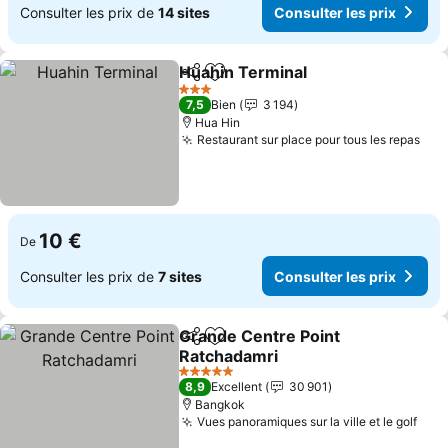
Consulter les prix de
14 sites
Consulter les prix
Huahin Terminal
Partager
Ajouter à mes favoris
3 Étoiles
7,5
Bien
3 194
Hua Hin
Restaurant sur place pour tous les repas
10 €
De
Consulter les prix de
7 sites
Consulter les prix
Grande Centre Point
Partager
Ajouter à mes favoris
Ratchadamri
5 Étoiles
8,9
Excellent
30 901
Bangkok
Vues panoramiques sur la ville et le golf