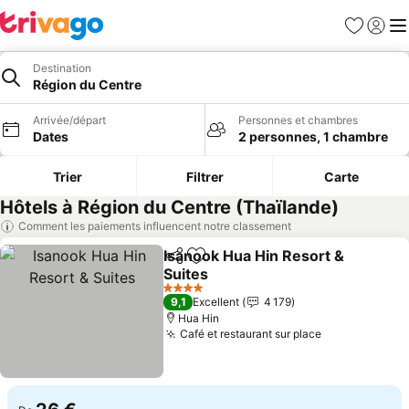
Favoris
Se con
Me
Destination
Région du Centre
Arrivée/départ
Personnes et chambres
Dates
2 personnes, 1 chambre
Trier
Filtrer
Carte
Hôtels à Région du Centre (Thaïlande)
Comment les paiements influencent notre classement
Isanook Hua Hin Resort &
Partager
Ajouter à mes favoris
Suites
4 Étoiles
9,1
Excellent
4 179
Hua Hin
Café et restaurant sur place