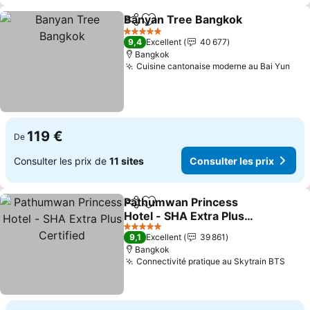
Banyan Tree Bangkok
Partager
Ajouter à mes favoris
5 Étoiles
9,4
Excellent
40 677
Bangkok
Cuisine cantonaise moderne au Bai Yun
119 €
De
Consulter les prix de
11 sites
Consulter les prix
Pathumwan Princess
Partager
Ajouter à mes favoris
Hotel - SHA Extra Plus
Certified
5 Étoiles
9,1
Excellent
39 861
Bangkok
Connectivité pratique au Skytrain BTS