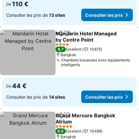
110 €
De
Consulter les prix de
13 sites
Consulter les prix
Mandarin Hotel Managed
Partager
Ajouter à mes favoris
by Centre Point
4 Étoiles
8,7
Excellent
19 875
Bangkok
Chambres luxueuses avec équipements
intelligents
44 €
De
Consulter les prix de
14 sites
Consulter les prix
Grand Mercure Bangkok
Partager
Ajouter à mes favoris
Atrium
5 Étoiles
8,5
Excellent
19 488
Bangkok