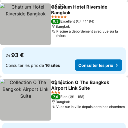
Chatrium Hotel Riverside
Partager
Ajouter à mes favoris
Bangkok
5 Étoiles
9,3
Excellent
41 194
Bangkok
Piscine à débordement avec vue sur la
rivière
93 €
De
Consulter les prix de
16 sites
Consulter les prix
Collection O The Bangkok
Partager
Ajouter à mes favoris
Airport Link Suite
3 Étoiles
7,6
Bien
1 158
Bangkok
Vues sur la ville depuis certaines chambres