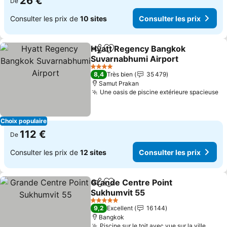
26 €
De
Consulter les prix de
10 sites
Consulter les prix
Hyatt Regency Bangkok
Partager
Ajouter à mes favoris
Suvarnabhumi Airport
4 Étoiles
8,4
Très bien
35 479
Samut Prakan
Une oasis de piscine extérieure spacieuse
Choix populaire
112 €
De
Consulter les prix de
12 sites
Consulter les prix
Grande Centre Point
Partager
Ajouter à mes favoris
Sukhumvit 55
5 Étoiles
9,2
Excellent
16 144
Bangkok
Piscine sur le toit avec vue sur la ville